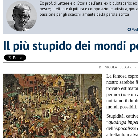
Ex prof. di Lettere e di Storia dell’arte, ex bibliotecario;
pesce; dilettante di pittura e composizione artistica, gioc
passione per gli scacchi; amante della parola scritta
Vedi
Il più stupido dei mondi po
DI NICOLA BELCARI 
La famosa espres
nostro sarebbe
i
trovato estimator
per noi (io e un
nutriamo il dubb
mondi possibili.
Stupidità, cattiv
“
quadriga imper
dell’
Apocalisse
d
altrettanto malv