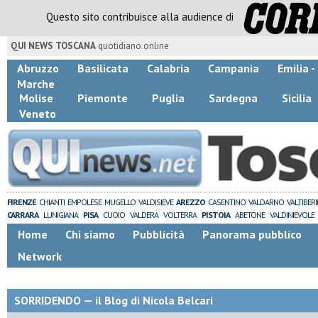
Questo sito contribuisce alla audience di
QUI NEWS TOSCANA
quotidiano online
Abruzzo
Basilicata
Calabria
Campania
Emilia 
Marche
Molise
Piemonte
Puglia
Sardegna
Sicilia
Veneto
FIRENZE
CHIANTI
EMPOLESE
MUGELLO
VALDISIEVE
AREZZO
CASENTINO
VALDARNO
VALTIBER
CARRARA
LUNIGIANA
PISA
CUOIO
VALDERA
VOLTERRA
PISTOIA
ABETONE
VALDINIEVOLE
Home
Chi siamo
Pubblicità
Panorama pubblico
Network
SORRIDENDO — il Blog di Nicola Belcari