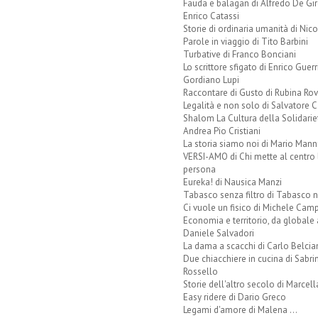
Fauda e balagan di Alfredo De Gi
Enrico Catassi
Storie di ordinaria umanità di Nico
Parole in viaggio di Tito Barbini
Turbative di Franco Bonciani
Lo scrittore sfigato di Enrico Guerr
Gordiano Lupi
Raccontare di Gusto di Rubina Rov
Legalità e non solo di Salvatore C
Shalom La Cultura della Solidarie
Andrea Pio Cristiani
La storia siamo noi di Mario Mann
VERSI-AMO di Chi mette al centro 
persona
Eureka! di Nausica Manzi
Tabasco senza filtro di Tabasco n
Ci vuole un fisico di Michele Camp
Economia e territorio, da globale 
Daniele Salvadori
La dama a scacchi di Carlo Belcia
Due chiacchiere in cucina di Sabri
Rossello
Storie dell'altro secolo di Marcell
Easy ridere di Dario Greco
Legami d'amore di Malena ...