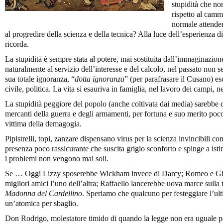
stupidità che no
rispetto al camm
normale attende
al progredire della scienza e della tecnica? Alla luce dell’esperienza di t
ricorda.
La stupidità è sempre stata al potere, mai sostituita dall’immaginazi
naturalmente al servizio dell’interesse e del calcolo, nel passato non 
sua totale ignoranza, “
dotta ignoranza
” (per parafrasare il Cusano) esc
civile, politica. La vita si esauriva in famiglia, nel lavoro dei campi, n
La stupidità peggiore del popolo (anche coltivata dai media) sarebbe 
mercanti della guerra e degli armamenti, per fortuna e suo merito poco 
vittima della demagogia.
Pipistrelli, topi, zanzare dispensano virus per la scienza invincibili co
presenza poco rassicurante che suscita grigio sconforto e spinge a istin
i problemi non vengono mai soli.
Se … Oggi Lizzy sposerebbe Wickham invece di Darcy; Romeo e Giuli
migliori amici l’uno dell’altra; Raffaello lancerebbe uova marce sulla t
Madonna del Cardellino
. Speriamo che qualcuno per festeggiare l’ul
un’atomica per sbaglio.
Don Rodrigo, molestatore timido di quando la legge non era uguale per