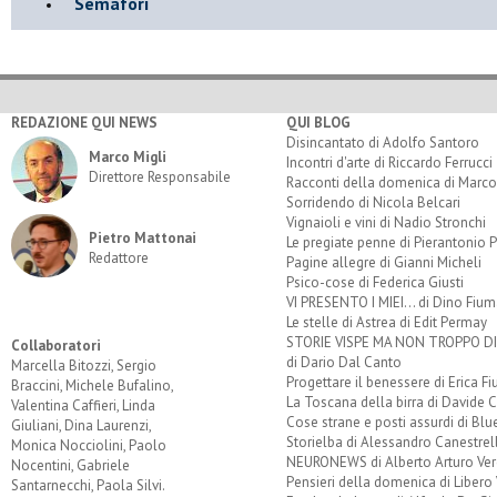
Semafori
REDAZIONE QUI NEWS
QUI BLOG
Disincantato di Adolfo Santoro
Marco Migli
Incontri d'arte di Riccardo Ferrucci
Direttore Responsabile
Racconti della domenica di Marco
Sorridendo di Nicola Belcari
Vignaioli e vini di Nadio Stronchi
Pietro Mattonai
Le pregiate penne di Pierantonio P
Redattore
Pagine allegre di Gianni Micheli
Psico-cose di Federica Giusti
VI PRESENTO I MIEI... di Dino Fium
Le stelle di Astrea di Edit Permay
STORIE VISPE MA NON TROPPO 
Collaboratori
di Dario Dal Canto
Marcella Bitozzi, Sergio
Progettare il benessere di Erica F
Braccini, Michele Bufalino,
La Toscana della birra di Davide 
Valentina Caffieri, Linda
Cose strane e posti assurdi di Bl
Giuliani, Dina Laurenzi,
Storielba di Alessandro Canestrell
Monica Nocciolini, Paolo
NEURONEWS di Alberto Arturo Ver
Nocentini, Gabriele
Pensieri della domenica di Libero 
Santarnecchi, Paola Silvi.