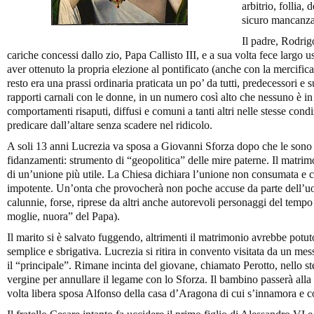
arbitrio, follia, 
sicuro mancanza 
Il padre, Rodrigo
cariche concessi dallo zio, Papa Callisto III, e a sua volta fece largo u
aver ottenuto la propria elezione al pontificato (anche con la mercific
resto era una prassi ordinaria praticata un po’ da tutti, predecessori e
rapporti carnali con le donne, in un numero così alto che nessuno è in
comportamenti risaputi, diffusi e comuni a tanti altri nelle stesse con
predicare dall’altare senza scadere nel ridicolo.
A soli 13 anni Lucrezia va sposa a Giovanni Sforza dopo che le sono s
fidanzamenti: strumento di “geopolitica” delle mire paterne. Il matrim
di un’unione più utile. La Chiesa dichiara l’unione non consumata e 
impotente. Un’onta che provocherà non poche accuse da parte dell’uo
calunnie, forse, riprese da altri anche autorevoli personaggi del tempo 
moglie, nuora” del Papa).
Il marito si è salvato fuggendo, altrimenti il matrimonio avrebbe potut
semplice e sbrigativa. Lucrezia si ritira in convento visitata da un messo
il “principale”. Rimane incinta del giovane, chiamato Perotto, nello s
vergine per annullare il legame con lo Sforza. Il bambino passerà all
volta libera sposa Alfonso della casa d’Aragona di cui s’innamora e co