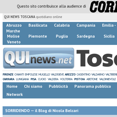
Questo sito contribuisce alla audience di
QUI NEWS TOSCANA
quotidiano online
Abruzzo
Basilicata
Calabria
Campania
Emilia 
Marche
Molise
Piemonte
Puglia
Sardegna
Sicilia
Veneto
FIRENZE
CHIANTI
EMPOLESE
MUGELLO
VALDISIEVE
AREZZO
CASENTINO
VALDARNO
VALTIBER
CARRARA
LUNIGIANA
PISA
CUOIO
VALDERA
VOLTERRA
PISTOIA
ABETONE
VALDINIEVOLE
Home
Chi siamo
Pubblicità
Panorama pubblico
Network
SORRIDENDO — il Blog di Nicola Belcari