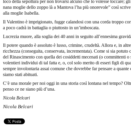
loco della sepoltura per non trovarsi alcuno che lo volesse toccare; gli
nana moglie dello zoppo là a Mantova l’ha più onorevole” così scriv
alla moglie Isabella.
Il Valentino è imprigionato, fugge calandosi con una corda troppo cor
a poco cadrà in battaglia o piuttosto in un’imboscata.
Lucrezia muore, alla soglia dei 40 anni in seguito all’ennesima gravid
Il potere quando è assoluto è lusso, crimine, crudeltà. Allora e, in altr
ricchezza (conseguita, conservata, incrementata). Come si sia potuto c
del Rinascimento con quella dei cosiddetti mecenati (o committenti o s
volentieri individui di tal fatta e, o, col solo merito di esseri figli di 
sempre involontaria assai comune che dovrebbe far pensare a quante c
siamo stati abituati.
C’è una morale per noi oggi in una storia così lontana nel tempo? Oltr
penso ce ne siano più d’una.
Nicola Belcari
Nicola Belcari