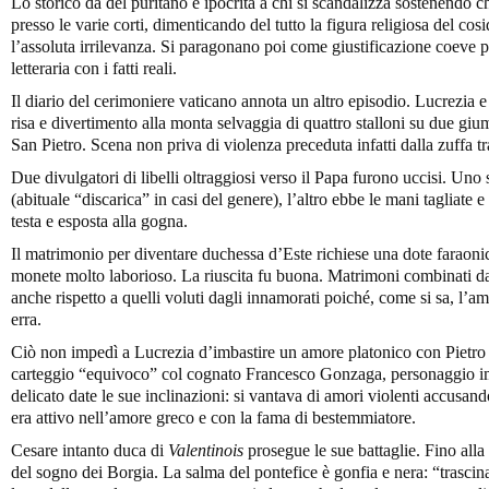
Lo storico dà del puritano e ipocrita a chi si scandalizza sostenendo ch
presso le varie corti, dimenticando del tutto la figura religiosa del c
l’assoluta irrilevanza. Si paragonano poi come giustificazione coeve 
letteraria con i fatti reali.
Il diario del cerimoniere vaticano annota un altro episodio. Lucrezia e 
risa e divertimento alla monta selvaggia di quattro stalloni su due g
San Pietro. Scena non priva di violenza preceduta infatti dalla zuffa tra
Due divulgatori di libelli oltraggiosi verso il Papa furono uccisi. Uno 
(abituale “discarica” in casi del genere), l’altro ebbe le mani tagliate e 
testa e esposta alla gogna.
Il matrimonio per diventare duchessa d’Este richiese una dote faraoni
monete molto laborioso. La riuscita fu buona. Matrimoni combinati da
anche rispetto a quelli voluti dagli innamorati poiché, come si sa, l’
erra.
Ciò non impedì a Lucrezia d’imbastire un amore platonico con Pietro 
carteggio “equivoco” col cognato Francesco Gonzaga, personaggio im
delicato date le sue inclinazioni: si vantava di amori violenti accusand
era attivo nell’amore greco e con la fama di bestemmiatore.
Cesare intanto duca di
Valentinois
prosegue le sue battaglie. Fino alla
del sogno dei Borgia. La salma del pontefice è gonfia e nera: “trascin