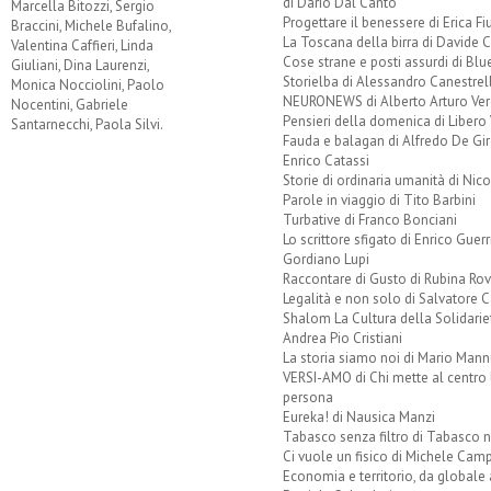
di Dario Dal Canto
Marcella Bitozzi, Sergio
Progettare il benessere di Erica F
Braccini, Michele Bufalino,
La Toscana della birra di Davide 
Valentina Caffieri, Linda
Cose strane e posti assurdi di Bl
Giuliani, Dina Laurenzi,
Storielba di Alessandro Canestrell
Monica Nocciolini, Paolo
NEURONEWS di Alberto Arturo Ver
Nocentini, Gabriele
Pensieri della domenica di Libero 
Santarnecchi, Paola Silvi.
Fauda e balagan di Alfredo De Gi
Enrico Catassi
Storie di ordinaria umanità di Nico
Parole in viaggio di Tito Barbini
Turbative di Franco Bonciani
Lo scrittore sfigato di Enrico Guerr
Gordiano Lupi
Raccontare di Gusto di Rubina Rov
Legalità e non solo di Salvatore C
Shalom La Cultura della Solidarie
Andrea Pio Cristiani
La storia siamo noi di Mario Mann
VERSI-AMO di Chi mette al centro 
persona
Eureka! di Nausica Manzi
Tabasco senza filtro di Tabasco n
Ci vuole un fisico di Michele Camp
Economia e territorio, da globale 