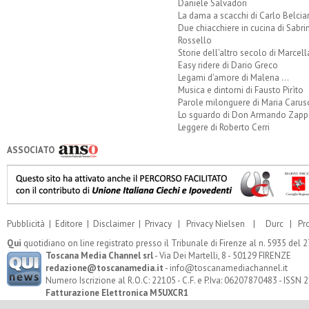
Daniele Salvadori
La dama a scacchi di Carlo Belcia
Due chiacchiere in cucina di Sabri
Rossello
Storie dell'altro secolo di Marcell
Easy ridere di Dario Greco
Legami d'amore di Malena ...
Musica e dintorni di Fausto Pirìto
Parole milonguere di Maria Carus
Lo sguardo di Don Armando Zappo
Leggere di Roberto Cerri
ASSOCIATO
Pubblicità
|
Editore
|
Disclaimer
|
Privacy
|
Privacy Nielsen
|
Durc
|
Pr
Qui
quotidiano on line registrato presso il Tribunale di Firenze al n. 5935 del
Toscana Media Channel srl
- Via Dei Martelli, 8 - 50129 FIRENZE
redazione@toscanamedia.it
- info@toscanamediachannel.it
Numero Iscrizione al R.O.C: 22105 - C.F. e P.Iva: 06207870483 - ISSN
Fatturazione Elettronica M5UXCR1