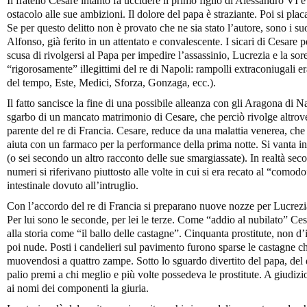
Il fratello Cesare intanto fa uccidere il primo figlio di Alessandro VI e
ostacolo alle sue ambizioni. Il dolore del papa è straziante. Poi si plac
Se per questo delitto non è provato che ne sia stato l’autore, sono i s
Alfonso, già ferito in un attentato e convalescente. I sicari di Cesare p
scusa di rivolgersi al Papa per impedire l’assassinio, Lucrezia e la sorel
“rigorosamente” illegittimi del re di Napoli: rampolli extraconiugali e
del tempo, Este, Medici, Sforza, Gonzaga, ecc.).
Il fatto sancisce la fine di una possibile alleanza con gli Aragona di N
sgarbo di un mancato matrimonio di Cesare, che perciò rivolge altrov
parente del re di Francia. Cesare, reduce da una malattia venerea, che 
aiuta con un farmaco per la performance della prima notte. Si vanta in
(o sei secondo un altro racconto delle sue smargiassate). In realtà se
numeri si riferivano piuttosto alle volte in cui si era recato al “comodo
intestinale dovuto all’intruglio.
Con l’accordo del re di Francia si preparano nuove nozze per Lucrezi
Per lui sono le seconde, per lei le terze. Come “addio al nubilato” Ce
alla storia come “il ballo delle castagne”. Cinquanta prostitute, non 
poi nude. Posti i candelieri sul pavimento furono sparse le castagne 
muovendosi a quattro zampe. Sotto lo sguardo divertito del papa, del
palio premi a chi meglio e più volte possedeva le prostitute. A giudizio
ai nomi dei componenti la giuria.