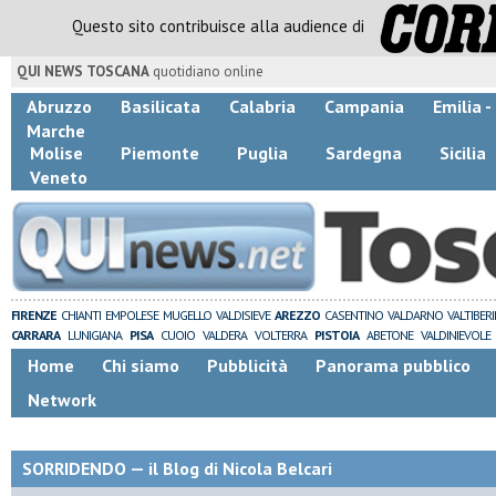
Questo sito contribuisce alla audience di
QUI NEWS TOSCANA
quotidiano online
Abruzzo
Basilicata
Calabria
Campania
Emilia 
Marche
Molise
Piemonte
Puglia
Sardegna
Sicilia
Veneto
FIRENZE
CHIANTI
EMPOLESE
MUGELLO
VALDISIEVE
AREZZO
CASENTINO
VALDARNO
VALTIBER
CARRARA
LUNIGIANA
PISA
CUOIO
VALDERA
VOLTERRA
PISTOIA
ABETONE
VALDINIEVOLE
Home
Chi siamo
Pubblicità
Panorama pubblico
Network
SORRIDENDO — il Blog di Nicola Belcari