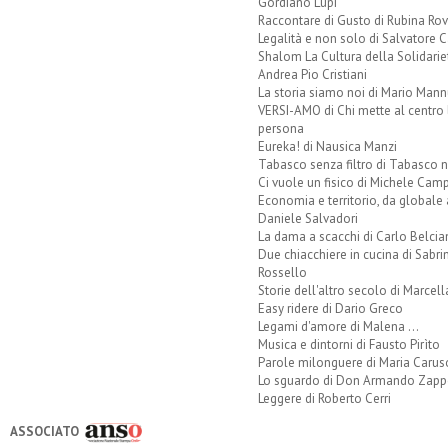
Gordiano Lupi
Raccontare di Gusto di Rubina Rov
Legalità e non solo di Salvatore C
Shalom La Cultura della Solidarie
Andrea Pio Cristiani
La storia siamo noi di Mario Mann
VERSI-AMO di Chi mette al centro 
persona
Eureka! di Nausica Manzi
Tabasco senza filtro di Tabasco n
Ci vuole un fisico di Michele Camp
Economia e territorio, da globale 
Daniele Salvadori
La dama a scacchi di Carlo Belcia
Due chiacchiere in cucina di Sabri
Rossello
Storie dell'altro secolo di Marcell
Easy ridere di Dario Greco
Legami d'amore di Malena ...
Musica e dintorni di Fausto Pirìto
Parole milonguere di Maria Carus
Lo sguardo di Don Armando Zappo
Leggere di Roberto Cerri
ASSOCIATO