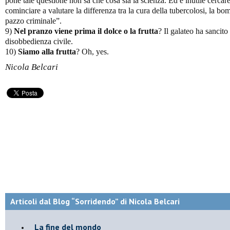
pone tale questione non sa che cosa sia la scienza. Ed è inutile cercar
cominciare a valutare la differenza tra la cura della tubercolosi, la b
pazzo criminale”.
9)
Nel pranzo viene prima il dolce o la frutta
? Il galateo ha sancito
disobbedienza civile.
10)
Siamo alla frutta
? Oh, yes.
Nicola Belcari
Articoli dal Blog “Sorridendo” di Nicola Belcari
La fine del mondo