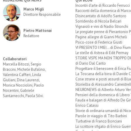
REDAZIONE QUI NEWS
QUI BLOG
Incontri d'arte di Riccardo Ferrucci
Marco Migli
Racconti della domenica di Marco
Direttore Responsabile
Disincantato di Adolfo Santoro
Sorridendo di Nicola Belcari
Vignaioli e vini di Nadio Stronchi
Pietro Mattonai
Le pregiate penne di Pierantonio P
Redattore
Pagine allegre di Gianni Micheli
Psico-cose di Federica Giusti
VI PRESENTO I MIEI... di Dino Fium
Le stelle di Astrea di Edit Permay
STORIE VISPE MA NON TROPPO 
Collaboratori
di Dario Dal Canto
Marcella Bitozzi, Sergio
Progettare il benessere di Erica F
Braccini, Michele Bufalino,
La Toscana della birra di Davide 
Valentina Caffieri, Linda
Cose strane e posti assurdi di Bl
Giuliani, Dina Laurenzi,
Storielba di Alessandro Canestrell
Monica Nocciolini, Paolo
NEURONEWS di Alberto Arturo Ver
Nocentini, Gabriele
Pensieri della domenica di Libero 
Santarnecchi, Paola Silvi.
Fauda e balagan di Alfredo De Gi
Enrico Catassi
Storie di ordinaria umanità di Nico
Parole in viaggio di Tito Barbini
Turbative di Franco Bonciani
Lo scrittore sfigato di Enrico Guerr