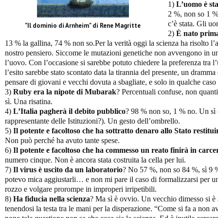
1)
L’uomo è sta
2 %, non so 1 
c’è stata. Gli uo
"Il dominio di Arnheim" di Rene Magritte
2)
È nato prima
13 % la gallina, 74 % non so.Per la verità oggi la scienza ha risolto 
nostro pensiero. Siccome le mutazioni genetiche non avvengono in un
l’uovo. Con l’occasione si sarebbe potuto chiedere la preferenza tra 
l’esito sarebbe stato scontato data la tirannia del presente, un dramm
pensare di giovani e vecchi dovuta a sbagliate, e solo in qualche caso
3)
Ruby era la nipote di Mubarak
? Percentuali confuse, non quanti
sì. Una risatina.
4)
L’Italia pagherà il debito pubblico
? 98 % non so, 1 % no. Un sì (
rappresentante delle Istituzioni?). Un gesto dell’ombrello.
5)
Il potente e facoltoso che ha sottratto denaro allo Stato restituir
Non può perché ha avuto tante spese.
6)
Il potente e facoltoso che ha commesso un reato finirà in carce
numero cinque. Non è ancora stata costruita la cella per lui.
7)
Il virus è uscito da un laboratorio
? No 57 %, non so 84 %, sì 9 %
potevo mica aggiustarli… e non mi pare il caso di formalizzarsi per u
rozzo e volgare prorompe in improperi irripetibili.
8)
Ha fiducia nella scienza
? Ma sì è ovvio. Un vecchio dimesso si è 
tenendosi la testa tra le mani per la disperazione. “Come si fa a non 