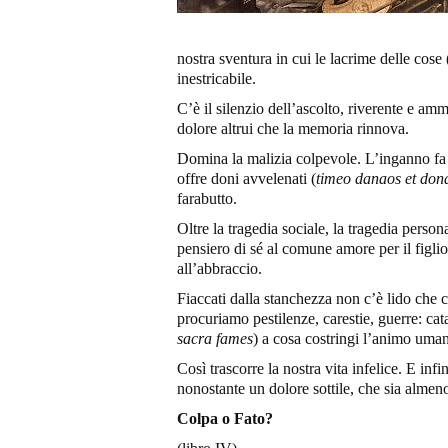
nostra sventura in cui le lacrime delle cose 
inestricabile.
C’è il silenzio dell’ascolto, riverente e amm
dolore altrui che la memoria rinnova.
Domina la malizia colpevole. L’inganno fa uso
offre doni avvelenati (
timeo danaos et dona
farabutto.
Oltre la tragedia sociale, la tragedia person
pensiero di sé al comune amore per il figlio
all’abbraccio.
Fiaccati dalla stanchezza non c’è lido che ci
procuriamo pestilenze, carestie, guerre: cat
sacra fames
) a cosa costringi l’animo uma
Così trascorre la nostra vita infelice. E inf
nonostante un dolore sottile, che sia almeno
Colpa o Fato?