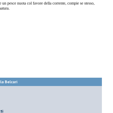
 un pesce nuota col favore della corrente, compie se stesso,
natura.
ola Belcari
ti