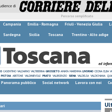
audience di
Percorso semplificato
Campania
Emilia - Romagna
Friuli - Venezia Giulia
L
Sardegna
Sicilia
Toscana
Trentino - Alto adige
ed infor
ZO
CASENTINO
VALDARNO
VALTIBERINA
GROSSETO
AMIATA
MAREMMA
LIVORNO
CECINA
ELBA
V
PISTOIA
ABETONE
VALDINIEVOLE
PRATO
VALBISENZIO
SIENA
VALDELSA
VALDICHIANA
QUI
Panorama pubblico
Social network
Lavora con noi
Co
Ult
ari
A