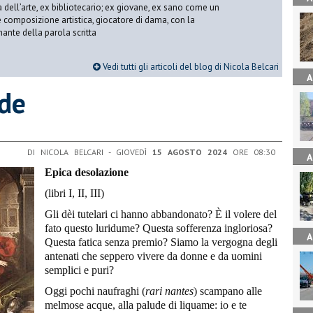
ria dell’arte, ex bibliotecario; ex giovane, ex sano come un
 e composizione artistica, giocatore di dama, con la
mante della parola scritta
Vedi tutti gli articoli del blog di Nicola Belcari
A
ide
DI NICOLA BELCARI - GIOVEDÌ
15 AGOSTO 2024
ORE 08:30
A
Epica desolazione
(libri I, II, III)
Gli dèi tutelari ci hanno abbandonato? È il volere del
fato questo luridume? Questa sofferenza ingloriosa?
A
Questa fatica senza premio? Siamo la vergogna degli
antenati che seppero vivere da donne e da uomini
semplici e puri?
Oggi pochi naufraghi (
rari nantes
) scampano alle
melmose acque, alla palude di liquame: io e te