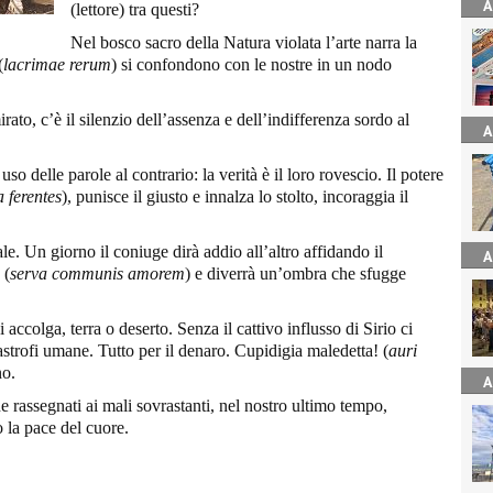
A
(lettore) tra questi?
Nel bosco sacro della Natura violata l’arte narra la
(
lacrimae rerum
) si confondono con le nostre in un nodo
irato, c’è il silenzio dell’assenza e dell’indifferenza sordo al
A
 delle parole al contrario: la verità è il loro rovescio. Il potere
 ferentes
), punisce il giusto e innalza lo stolto, incoraggia il
ale. Un giorno il coniuge dirà addio all’altro affidando il
A
 (
serva communis amorem
) e diverrà un’ombra che sfugge
 accolga, terra o deserto. Senza il cattivo influsso di Sirio ci
astrofi umane. Tutto per il denaro. Cupidigia maledetta! (
auri
no.
A
ine rassegnati ai mali sovrastanti, nel nostro ultimo tempo,
 la pace del cuore.