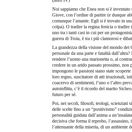
(libro IV)
Noi sappiamo che Enea non si è inventato 
Giove, con l’ordine di partire (e dunque 
comunque l’amante. Egli si è trovato in una
colpa). O tradire la regina fenicia o tradire 
uno tra i tanti casi in cui per un protagoni
guerra di Troia, è tra i più clamorosi e dibat
La grandezza della visione del mondo dei Gre
personale da una parte e fatalità dall’altra?
rendere l’uomo una marionetta o, al contrari
credere in un arido passato prossimo, non 
impongono le passioni siano state scoperte
loro regno, suscitatore di atti irrazionali, 
coacervo di sentimenti, l’uno o l’altro pr
autoinflitta, c’è il ricordo del marito Sicheo
futuro per sé.
Poi, nei secoli, filosofi, teologi, scienziati s
delle scelte fino a un “positivismo” condiz
personalità guidata dall’anima a un’insala
decisiva che forma il reprobo, l’assassino, 
l’attenuante della miseria, di un ambiente d