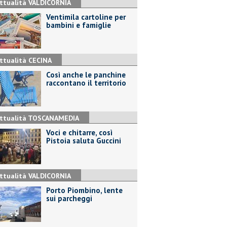
ttualità VALDICORNIA
Ventimila cartoline per
bambini e famiglie
ttualità CECINA
Così anche le panchine
raccontano il territorio
ttualità TOSCANAMEDIA
Voci e chitarre, così
Pistoia saluta Guccini
ttualità VALDICORNIA
Porto Piombino, lente
sui parcheggi