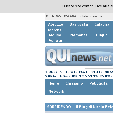
Questo sito contribuisce alla 
QUI NEWS TOSCANA
quotidiano online
Abruzzo
Basilicata
Calabria
Marche
Molise
Piemonte
Puglia
Veneto
FIRENZE
CHIANTI
EMPOLESE
MUGELLO
VALDISIEVE
AREZ
CARRARA
LUNIGIANA
PISA
CUOIO
VALDERA
VOLTERRA
Home
Chi siamo
Pubblicità
Network
SORRIDENDO — il Blog di Nicola Belc