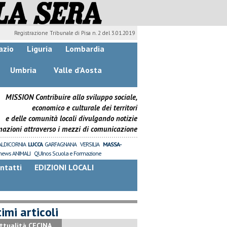
Registrazione Tribunale di Pisa n. 2 del 3.01.2019
azio
Liguria
Lombardia
Umbria
Valle d'Aosta
MISSION Contribuire allo sviluppo sociale,
economico e culturale dei territori
e delle comunità locali divulgando notizie
mazioni attraverso i mezzi di comunicazione
ALDICORNIA
LUCCA
GARFAGNANA
VERSILIA
MASSA-
news ANIMALI
QUInos Scuola e Formazione
ntatti
EDIZIONI LOCALI
imi articoli
ttualità CECINA