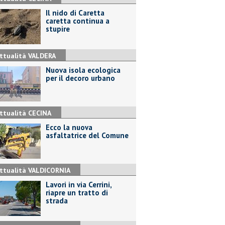
Il nido di Caretta
caretta continua a
stupire
ttualità VALDERA
Nuova isola ecologica
per il decoro urbano
ttualità CECINA
Ecco la nuova
asfaltatrice del Comune
ttualità VALDICORNIA
Lavori in via Cerrini,
riapre un tratto di
strada