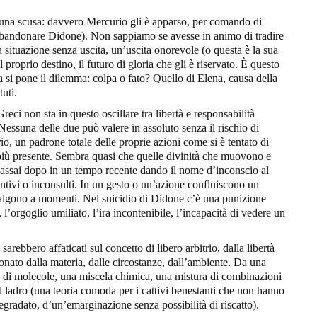
una scusa: davvero Mercurio gli è apparso, per comando di
abbandonare Didone). Non sappiamo se avesse in animo di tradire
 situazione senza uscita, un’uscita onorevole (o questa è la sua
il proprio destino, il futuro di gloria che gli è riservato. È questo
sta si pone il dilemma: colpa o fato? Quello di Elena, causa della
tuti.
ci non sta in questo oscillare tra libertà e responsabilità
 Nessuna delle due può valere in assoluto senza il rischio di
o, un padrone totale delle proprie azioni come si è tentato di
più presente. Sembra quasi che quelle divinità che muovono e
 assai dopo in un tempo recente dando il nome d’inconscio al
istintivi o inconsulti. In un gesto o un’azione confluiscono un
evalgono a momenti. Nel suicidio di Didone c’è una punizione
, l’orgoglio umiliato, l’ira incontenibile, l’incapacità di vedere un
i sarebbero affaticati sul concetto di libero arbitrio, dalla libertà
ionato dalla materia, dalle circostanze, dall’ambiente. Da una
ta di molecole, una miscela chimica, una mistura di combinazioni
il ladro (una teoria comoda per i cattivi benestanti che non hanno
egradato, d’un’emarginazione senza possibilità di riscatto).