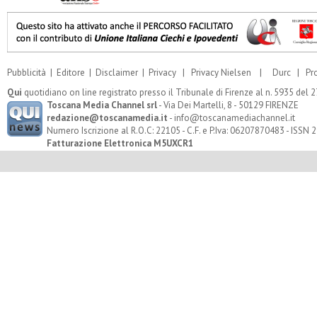
Pubblicità
|
Editore
|
Disclaimer
|
Privacy
|
Privacy Nielsen
|
Durc
|
Pr
Qui
quotidiano on line registrato presso il Tribunale di Firenze al n. 5935 del
Toscana Media Channel srl
- Via Dei Martelli, 8 - 50129 FIRENZE
redazione@toscanamedia.it
- info@toscanamediachannel.it
Numero Iscrizione al R.O.C: 22105 - C.F. e P.Iva: 06207870483 - ISSN
Fatturazione Elettronica M5UXCR1