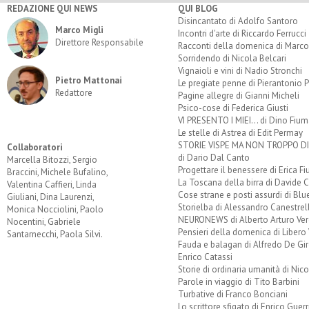
REDAZIONE QUI NEWS
QUI BLOG
Disincantato di Adolfo Santoro
Marco Migli
Incontri d'arte di Riccardo Ferrucci
Direttore Responsabile
Racconti della domenica di Marco
Sorridendo di Nicola Belcari
Vignaioli e vini di Nadio Stronchi
Pietro Mattonai
Le pregiate penne di Pierantonio P
Redattore
Pagine allegre di Gianni Micheli
Psico-cose di Federica Giusti
VI PRESENTO I MIEI... di Dino Fium
Le stelle di Astrea di Edit Permay
STORIE VISPE MA NON TROPPO 
Collaboratori
di Dario Dal Canto
Marcella Bitozzi, Sergio
Progettare il benessere di Erica F
Braccini, Michele Bufalino,
La Toscana della birra di Davide 
Valentina Caffieri, Linda
Cose strane e posti assurdi di Bl
Giuliani, Dina Laurenzi,
Storielba di Alessandro Canestrell
Monica Nocciolini, Paolo
NEURONEWS di Alberto Arturo Ver
Nocentini, Gabriele
Pensieri della domenica di Libero 
Santarnecchi, Paola Silvi.
Fauda e balagan di Alfredo De Gi
Enrico Catassi
Storie di ordinaria umanità di Nico
Parole in viaggio di Tito Barbini
Turbative di Franco Bonciani
Lo scrittore sfigato di Enrico Guerr