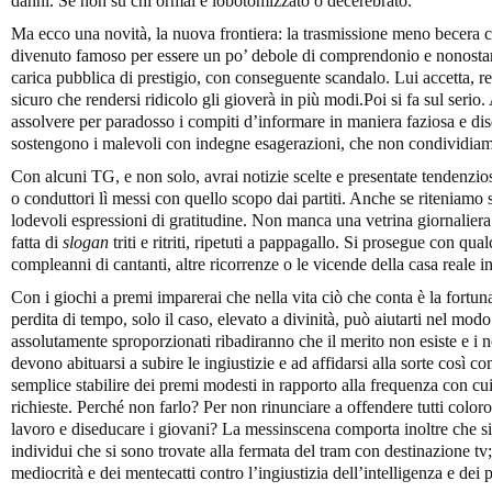
danni. Se non su chi ormai è lobotomizzato o decerebrato.
Ma ecco una novità, la nuova frontiera: la trasmissione meno becera 
divenuto famoso per essere un po’ debole di comprendonio e nonostant
carica pubblica di prestigio, con conseguente scandalo. Lui accetta, reci
sicuro che rendersi ridicolo gli gioverà in più modi.Poi si fa sul serio
assolvere per paradosso i compiti d’informare in maniera faziosa e d
sostengono i malevoli con indegne esagerazioni, che non condividiamo
Con alcuni TG, e non solo, avrai notizie scelte e presentate tendenziosa
o conduttori lì messi con quello scopo dai partiti. Anche se riteniamo s
lodevoli espressioni di gratitudine. Non manca una vetrina giornaliera 
fatta di
slogan
triti e ritriti, ripetuti a pappagallo. Si prosegue con qual
compleanni di cantanti, altre ricorrenze o le vicende della casa reale i
Con i giochi a premi imparerai che nella vita ciò che conta è la fortuna
perdita di tempo, solo il caso, elevato a divinità, può aiutarti nel mod
assolutamente sproporzionati ribadiranno che il merito non esiste e i nos
devono abituarsi a subire le ingiustizie e ad affidarsi alla sorte così c
semplice stabilire dei premi modesti in rapporto alla frequenza con cui s
richieste. Perché non farlo? Per non rinunciare a offendere tutti coloro
lavoro e diseducare i giovani? La messinscena comporta inoltre che s
individui che si sono trovate alla fermata del tram con destinazione tv; 
mediocrità e dei mentecatti contro l’ingiustizia dell’intelligenza e dei p