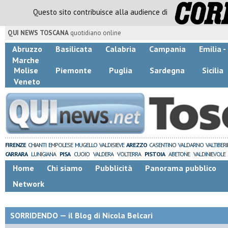
Questo sito contribuisce alla audience di
QUI NEWS TOSCANA
quotidiano online
Abruzzo
Basilicata
Calabria
Campania
Emilia 
Marche
Molise
Piemonte
Puglia
Sardegna
Sicilia
Veneto
FIRENZE
CHIANTI
EMPOLESE
MUGELLO
VALDISIEVE
AREZZO
CASENTINO
VALDARNO
VALTIBER
CARRARA
LUNIGIANA
PISA
CUOIO
VALDERA
VOLTERRA
PISTOIA
ABETONE
VALDINIEVOLE
Home
Chi siamo
Pubblicità
Panorama pubblico
Network
SORRIDENDO — il Blog di Nicola Belcari