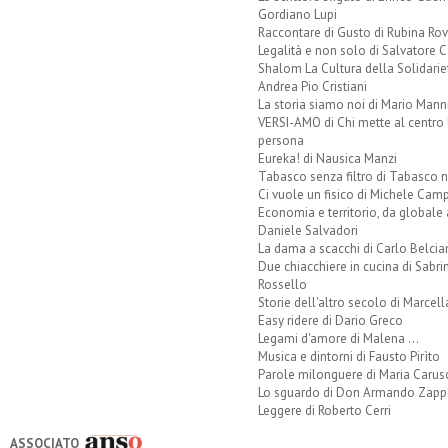
Gordiano Lupi
Raccontare di Gusto di Rubina Rov
Legalità e non solo di Salvatore C
Shalom La Cultura della Solidarie
Andrea Pio Cristiani
La storia siamo noi di Mario Mann
VERSI-AMO di Chi mette al centro 
persona
Eureka! di Nausica Manzi
Tabasco senza filtro di Tabasco n
Ci vuole un fisico di Michele Camp
Economia e territorio, da globale 
Daniele Salvadori
La dama a scacchi di Carlo Belcia
Due chiacchiere in cucina di Sabri
Rossello
Storie dell'altro secolo di Marcell
Easy ridere di Dario Greco
Legami d'amore di Malena ...
Musica e dintorni di Fausto Pirìto
Parole milonguere di Maria Carus
Lo sguardo di Don Armando Zappo
Leggere di Roberto Cerri
ASSOCIATO