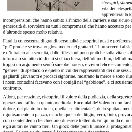
showgirl
,
show
vita dei telespet
apprenderai la lo
incomprensioni che hanno subito all’inizio della carriera e stai sicuro
generosità di sorvolare su tutti i compromessi che hanno accettato per a
d’altronde spesso molto relativi).
Farai la conoscenza di grandi personalità e scoprirai gusti e preferen
“gli” prude e se trovano giovamento nel grattarci. Ti preserverai al sicu
e d’intralcio alla serenità, dalle riflessioni poco pratiche sulla vita e
informato su tutto ciò di cui si chiacchiera, dell’ultimo film, dell’ult
troppo un argomento sennò sarebbe noioso, e vivrai felice e contento, s
“genere” di spettacolo è quello in cui dei rappresentanti dei due sessi,
gagliardi giovanotti e procaci signorine, mostrano la merce e sono ri
i nostri contadini facevano con i conigli nel “gabbione”, e ci scusiamo 
confronto.
Allora, per reazione, riscoprirai il valore della pudicizia, della segret
operazione raffinata quanto meritoria. Encomiabile!Volendo non farsi 
dolore, del pianto in diretta, quella “sentimentale”, dello sputtanament
rigorosamente in piazza, e anche quella del litigio, vero, finto, provo
con i contendenti che chiedono di essere trattenuti.Fin qui nulla di nuo
e gli autori ne vanno fieri. Un gioco delle parti li unisce ai protagonis