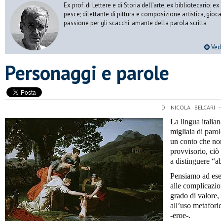
Ex prof. di Lettere e di Storia dell’arte, ex bibliotecario;
pesce; dilettante di pittura e composizione artistica, gioc
passione per gli scacchi; amante della parola scritta
Vedi
Personaggi e parole
DI NICOLA BELCARI 
La lingua italia
migliaia di paro
un conto che no
provvisorio, ciò
a distinguere “ab
Pensiamo ad ese
alle complicazion
grado di valore, 
all’uso metaforic
-eroe-.