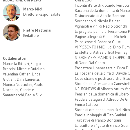
REDAZIONE QUI NEWS
QUI BLOG
Incontri d'arte di Riccardo Ferrucci
Marco Migli
Racconti della domenica di Marco
Direttore Responsabile
Disincantato di Adolfo Santoro
Sorridendo di Nicola Belcari
Vignaioli e vini di Nadio Stronchi
Pietro Mattonai
Le pregiate penne di Pierantonio P
Redattore
Pagine allegre di Gianni Micheli
Psico-cose di Federica Giusti
VI PRESENTO I MIEI... di Dino Fium
Le stelle di Astrea di Edit Permay
STORIE VISPE MA NON TROPPO 
Collaboratori
di Dario Dal Canto
Marcella Bitozzi, Sergio
Progettare il benessere di Erica F
Braccini, Michele Bufalino,
La Toscana della birra di Davide 
Valentina Caffieri, Linda
Cose strane e posti assurdi di Bl
Giuliani, Dina Laurenzi,
Storielba di Alessandro Canestrell
Monica Nocciolini, Paolo
NEURONEWS di Alberto Arturo Ver
Nocentini, Gabriele
Pensieri della domenica di Libero 
Santarnecchi, Paola Silvi.
Fauda e balagan di Alfredo De Gi
Enrico Catassi
Storie di ordinaria umanità di Nico
Parole in viaggio di Tito Barbini
Turbative di Franco Bonciani
Lo scrittore sfigato di Enrico Guerr