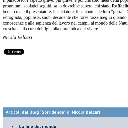
Il paradosso, l’aspetto grave, più grave, è poi che solo metà della popo
programmi scolatici seguiti, sa, o dovrebbe sapere, chi siano
Raffaell
bene o male il presentatore, il calciatore, il cantante e le loro “gesta”
retrograda, populista, snob, decadente che forse fosse meglio quando la
conoscenze e alla sapienza del lavoro nei campi, al mondo della Natur
crescita e alla cura dei figli, alla dura fatica del vivere.
Nicola Belcari
Articoli dal Blog “Sorridendo” di Nicola Belcari
La fine del mondo