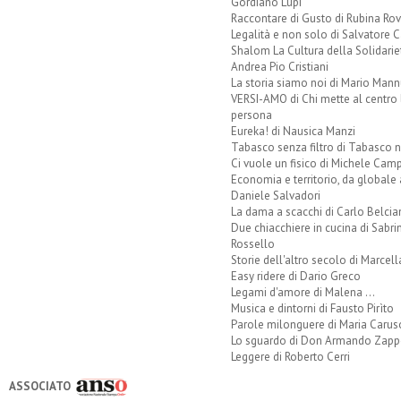
Gordiano Lupi
Raccontare di Gusto di Rubina Rov
Legalità e non solo di Salvatore C
Shalom La Cultura della Solidarie
Andrea Pio Cristiani
La storia siamo noi di Mario Mann
VERSI-AMO di Chi mette al centro 
persona
Eureka! di Nausica Manzi
Tabasco senza filtro di Tabasco n
Ci vuole un fisico di Michele Camp
Economia e territorio, da globale 
Daniele Salvadori
La dama a scacchi di Carlo Belcia
Due chiacchiere in cucina di Sabri
Rossello
Storie dell'altro secolo di Marcell
Easy ridere di Dario Greco
Legami d'amore di Malena ...
Musica e dintorni di Fausto Pirìto
Parole milonguere di Maria Carus
Lo sguardo di Don Armando Zappo
Leggere di Roberto Cerri
ASSOCIATO