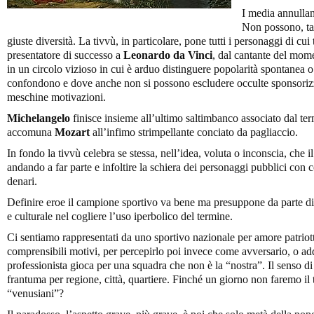
I media annullano
Non possono, ta
giuste diversità. La tivvù, in particolare, pone tutti i personaggi di cui 
presentatore di successo a
Leonardo da Vinci
, dal cantante del mom
in un circolo vizioso in cui è arduo distinguere popolarità spontanea o
confondono e dove anche non si possono escludere occulte sponsorizza
meschine motivazioni.
Michelangelo
finisce insieme all’ultimo saltimbanco associato dal ter
accomuna
Mozart
all’infimo strimpellante conciato da pagliaccio.
In fondo la tivvù celebra se stessa, nell’idea, voluta o inconscia, che i
andando a far parte e infoltire la schiera dei personaggi pubblici con
denari.
Definire eroe il campione sportivo va bene ma presuppone da parte di c
e culturale nel cogliere l’uso iperbolico del termine.
Ci sentiamo rappresentati da uno sportivo nazionale per amore patriott
comprensibili motivi, per percepirlo poi invece come avversario, o ad
professionista gioca per una squadra che non è la “nostra”. Il senso di
frantuma per regione, città, quartiere. Finché un giorno non faremo il ti
“venusiani”?