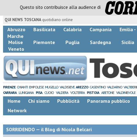
Questo sito contribuisce alla audience di
QUI NEWS TOSCANA
quotidiano online
Abruzzo
Basilicata
Calabria
Campania
Emilia 
Marche
Molise
Piemonte
Puglia
Sardegna
Sicilia
Veneto
FIRENZE
CHIANTI
EMPOLESE
MUGELLO
VALDISIEVE
AREZZO
CASENTINO
VALDARNO
VALTIBER
CARRARA
LUNIGIANA
PISA
CUOIO
VALDERA
VOLTERRA
PISTOIA
ABETONE
VALDINIEVOLE
Home
Chi siamo
Pubblicità
Panorama pubblico
Network
SORRIDENDO — il Blog di Nicola Belcari