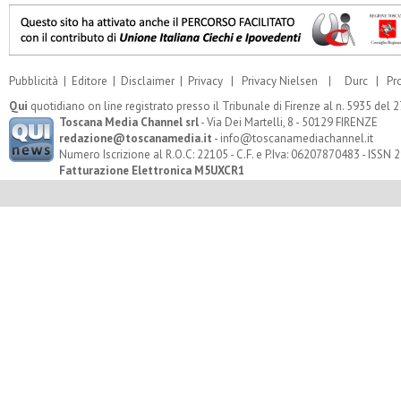
Pubblicità
|
Editore
|
Disclaimer
|
Privacy
|
Privacy Nielsen
|
Durc
|
Pr
Qui
quotidiano on line registrato presso il Tribunale di Firenze al n. 5935 del
Toscana Media Channel srl
- Via Dei Martelli, 8 - 50129 FIRENZE
redazione@toscanamedia.it
- info@toscanamediachannel.it
Numero Iscrizione al R.O.C: 22105 - C.F. e P.Iva: 06207870483 - ISSN
Fatturazione Elettronica M5UXCR1