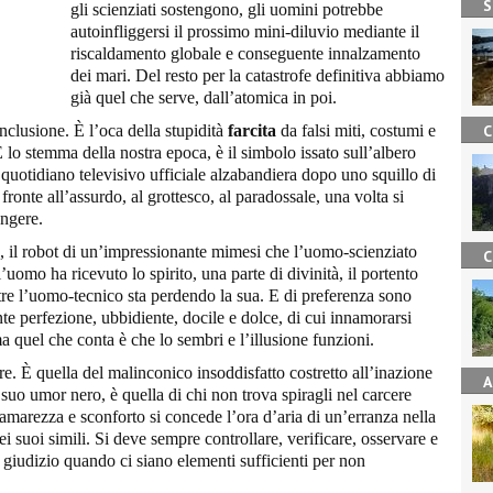
S
gli scienziati sostengono, gli uomini potrebbe
autoinfliggersi il prossimo mini-diluvio mediante il
riscaldamento globale e conseguente innalzamento
dei mari. Del resto per la catastrofe definitiva abbiamo
già quel che serve, dall’atomica in poi.
clusione. È l’oca della stupidità
farcita
da falsi miti, costumi e
C
. È lo stemma della nostra epoca, è il simbolo issato sull’albero
 quotidiano televisivo ufficiale alzabandiera dopo uno squillo di
 fronte all’assurdo, al grottesco, al paradossale, una volta si
angere.
e, il robot di un’impressionante mimesi che l’uomo-scienziato
C
omo ha ricevuto lo spirito, una parte di divinità, il portento
e l’uomo-tecnico sta perdendo la sua. E di preferenza sono
te perfezione, ubbidiente, docile e dolce, di cui innamorarsi
uel che conta è che lo sembri e l’illusione funzioni.
are. È quella del malinconico insoddisfatto costretto all’inazione
A
l suo umor nero, è quella di chi non trova spiragli nel carcere
 amarezza e sconforto si concede l’ora d’aria di un’erranza nella
ei suoi simili. Si deve sempre controllare, verificare, osservare e
 giudizio quando ci siano elementi sufficienti per non