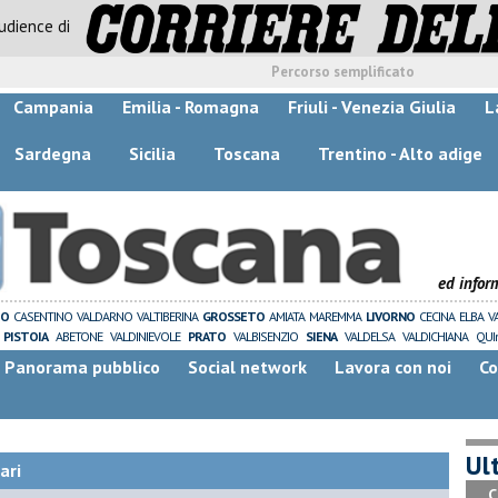
audience di
Percorso semplificato
Campania
Emilia - Romagna
Friuli - Venezia Giulia
L
Sardegna
Sicilia
Toscana
Trentino - Alto adige
ed infor
ZO
CASENTINO
VALDARNO
VALTIBERINA
GROSSETO
AMIATA
MAREMMA
LIVORNO
CECINA
ELBA
V
PISTOIA
ABETONE
VALDINIEVOLE
PRATO
VALBISENZIO
SIENA
VALDELSA
VALDICHIANA
QUI
Panorama pubblico
Social network
Lavora con noi
Co
Ult
ari
C