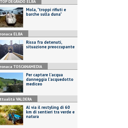
TOP DEGRADO ELBA
Mola, "troppi rifiuti e
barche sulla duna"
ronaca ELBA
Rissa fra detenuti,
situazione preoccupante
ronaca TOSCANAMEDIA
Per captare l'acqua
danneggia l'acquedotto
mediceo
ttualità VALDERA
Al via il restyling di 60
km di sentieri tra verde e
natura