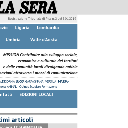
Registrazione Tribunale di Pisa n. 2 del 3.01.2019
azio
Liguria
Lombardia
Umbria
Valle d'Aosta
MISSION Contribuire allo sviluppo sociale,
economico e culturale dei territori
e delle comunità locali divulgando notizie
mazioni attraverso i mezzi di comunicazione
ALDICORNIA
LUCCA
GARFAGNANA
VERSILIA
MASSA-
news ANIMALI
QUInos Scuola e Formazione
ntatti
EDIZIONI LOCALI
imi articoli
ronaca TOSCANAMEDIA