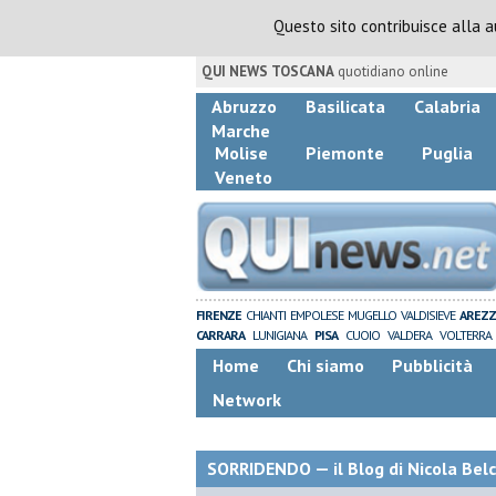
Questo sito contribuisce alla 
QUI NEWS TOSCANA
quotidiano online
Abruzzo
Basilicata
Calabria
Marche
Molise
Piemonte
Puglia
Veneto
FIRENZE
CHIANTI
EMPOLESE
MUGELLO
VALDISIEVE
AREZ
CARRARA
LUNIGIANA
PISA
CUOIO
VALDERA
VOLTERRA
Home
Chi siamo
Pubblicità
Network
SORRIDENDO — il Blog di Nicola Belc