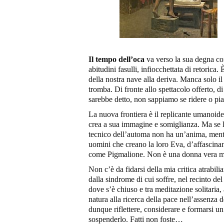
Il tempo dell’oca
va verso la sua degna con
abitudini fasulli, infiocchettata di retorica
della nostra nave alla deriva. Manca solo il
tromba. Di fronte allo spettacolo offerto, di
sarebbe detto, non sappiamo se ridere o pi
La nuova frontiera è il replicante umanoid
crea a sua immagine e somiglianza. Ma se l’u
tecnico dell’automa non ha un’anima, mentr
uomini che creano la loro Eva, d’affascinan
come Pigmalione. Non è una donna vera ma q
Non c’è da fidarsi della mia critica atrabili
dalla sindrome di cui soffre, nel recinto de
dove s’è chiuso e tra meditazione solitaria,
natura alla ricerca della pace nell’assenza d
dunque riflettere, considerare e formarsi un
sospenderlo. Fatti non foste…