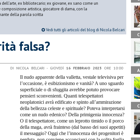
ria dell’arte, ex bibliotecario; ex giovane, ex sano come un
 e composizione artistica, giocatore di dama, con la
mante della parola scritta
Vedi tutti gli articoli del blog di Nicola Belcari
C
rità falsa?
DI NICOLA BELCARI - GIOVEDÌ
16 FEBBRAIO 2023
ORE 10:00
A
Il nudo apparente della valletta, vestale televisiva per
l’occasione, è esibizionismo e vanità? A uno sguardo
superficiale o di sfuggita avrebbe potuto provocare
pensieri sconvenienti. Quanti telespettatori
neoplatonici avrà edificato e spinto all’ammirazione
C
della bellezza celeste e spirituale? Poteva interpretarsi
come un nudo edenico? Della primigenia innocenza?
O il telespettatore, come un leprotto timido o il porco
della maga, avrà frainteso (dal basso dei suoi appetiti)
il messaggio? Oggi che l’innocenza dei progenitori è
perduta, non conviene acconciarsi con la solita foglia