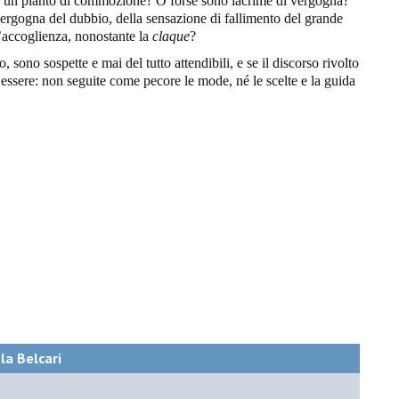
 Ha un pianto di commozione? O forse sono lacrime di vergogna?
rgogna del dubbio, della sensazione di fallimento del grande
l’accoglienza, nonostante la
claque
?
, sono sospette e mai del tutto attendibili, e se il discorso rivolto
 essere: non seguite come pecore le mode, né le scelte e la guida
ola Belcari