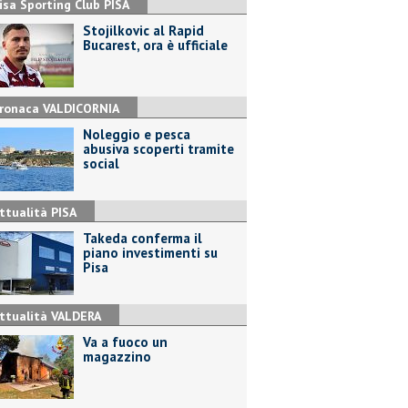
isa Sporting Club PISA
Stojilkovic al Rapid
Bucarest, ora è ufficiale
ronaca VALDICORNIA
Noleggio e pesca
abusiva scoperti tramite
social
ttualità PISA
Takeda conferma il
piano investimenti su
Pisa
ttualità VALDERA
Va a fuoco un
magazzino