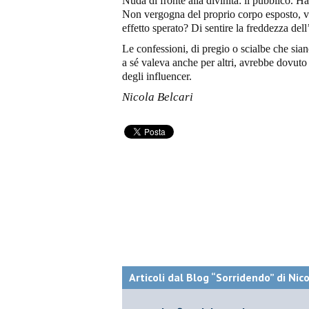
Nuda di fronte alla divinità: il pubblico.
Non vergogna del proprio corpo esposto, ve
effetto sperato? Di sentire la freddezza del
Le confessioni, di pregio o scialbe che siano
a sé valeva anche per altri, avrebbe dovuto
degli influencer.
Nicola Belcari
Articoli dal Blog “Sorridendo” di Nic