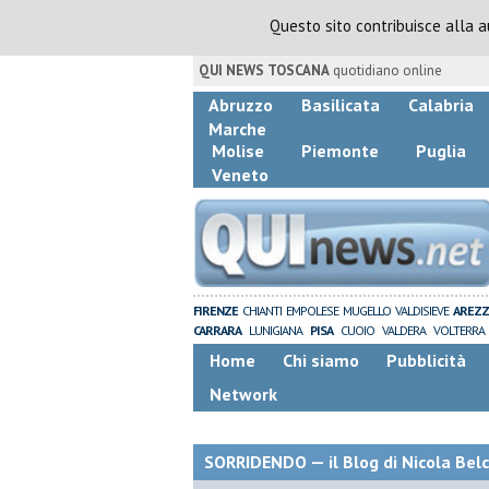
Questo sito contribuisce alla 
QUI NEWS TOSCANA
quotidiano online
Abruzzo
Basilicata
Calabria
Marche
Molise
Piemonte
Puglia
Veneto
FIRENZE
CHIANTI
EMPOLESE
MUGELLO
VALDISIEVE
AREZ
CARRARA
LUNIGIANA
PISA
CUOIO
VALDERA
VOLTERRA
Home
Chi siamo
Pubblicità
Network
SORRIDENDO — il Blog di Nicola Belc