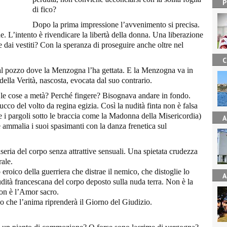
P
di fico?
Dopo la prima impressione l’avvenimento si precisa.
e. L’intento è rivendicare la libertà della donna. Una liberazione
ne dai vestiti? Con la speranza di proseguire anche oltre nel
C
 al pozzo dove la Menzogna l’ha gettata. E la Menzogna va in
della Verità, nascosta, evocata dal suo contrario.
e le cose a metà? Perché fingere? Bisognava andare in fondo.
ucco del volto da regina egizia. Così la nudità finta non è falsa
e i pargoli sotto le braccia come la Madonna della Misericordia)
A
e ammalia i suoi spasimanti con la danza frenetica sul
seria del corpo senza attrattive sensuali. Una spietata crudezza
rale.
 eroico della guerriera che distrae il nemico, che distoglie lo
A
udità francescana del corpo deposto sulla nuda terra. Non è la
on è l’Amor sacro.
orpo che l’anima riprenderà il Giorno del Giudizio.