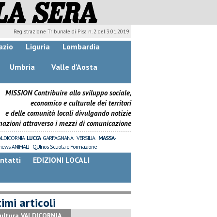
Registrazione Tribunale di Pisa n. 2 del 3.01.2019
azio
Liguria
Lombardia
Umbria
Valle d'Aosta
MISSION Contribuire allo sviluppo sociale,
economico e culturale dei territori
e delle comunità locali divulgando notizie
mazioni attraverso i mezzi di comunicazione
ALDICORNIA
LUCCA
GARFAGNANA
VERSILIA
MASSA-
news ANIMALI
QUInos Scuola e Formazione
ntatti
EDIZIONI LOCALI
imi articoli
ultura VALDICORNIA