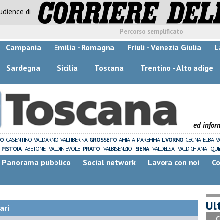
audience di
Percorso semplificato
Campania
Emilia - Romagna
Friuli - Venezia Giulia
L
Sardegna
Sicilia
Toscana
Trentino - Alto adige
ed infor
ZO
CASENTINO
VALDARNO
VALTIBERINA
GROSSETO
AMIATA
MAREMMA
LIVORNO
CECINA
ELBA
V
PISTOIA
ABETONE
VALDINIEVOLE
PRATO
VALBISENZIO
SIENA
VALDELSA
VALDICHIANA
QUI
Panorama pubblico
Social network
Lavora con noi
Co
Ult
ari
C