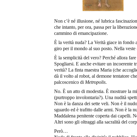
Non c’è né illusione, né lubrica fascinazion
che intanto, per ora, passa per la liberazio
cammino di emancipazione.
È la verità nuda? La Verità giace in fondo
giro per il mondo al suo posto. Nella veste 
È la semplicità del vero? Perché allora far
Spogliarsi. E anche evitare un incoerente tr
verità? La finta maestra Maria (che accogli
dà il volto al robot, al demone tentatore ch
palcoscenico di
Metropolis
.
No. È un atto di modestia. È mostrare la mi
(purtroppo involontaria?). Una nudità spett
Non è la danza dei sette veli. Non è il nudo
sguardo ed è trafitto dalle armi. Non è la n
Maddalena penitente coperta dai capelli. N
Altri sono gli oltraggi alla sacralità del c
Però…