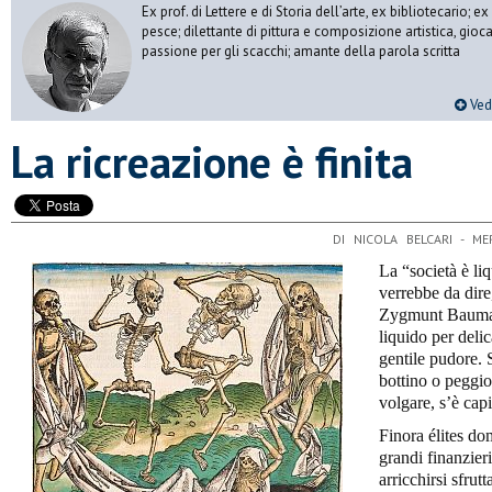
Ex prof. di Lettere e di Storia dell’arte, ex bibliotecario;
pesce; dilettante di pittura e composizione artistica, gioc
passione per gli scacchi; amante della parola scritta
Vedi
La ricreazione è finita
DI NICOLA BELCARI - M
La “società è li
verrebbe da dire
Zygmunt Bauman 
liquido per delic
gentile pudore. 
bottino o peggio
volgare, s’è capi
Finora élites do
grandi finanzier
arricchirsi sfrut