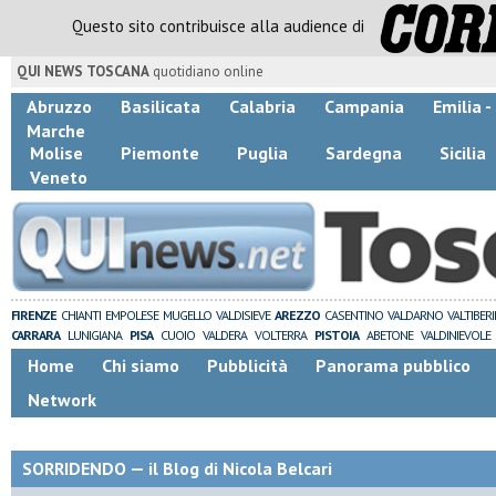
Questo sito contribuisce alla audience di
QUI NEWS TOSCANA
quotidiano online
Abruzzo
Basilicata
Calabria
Campania
Emilia 
Marche
Molise
Piemonte
Puglia
Sardegna
Sicilia
Veneto
FIRENZE
CHIANTI
EMPOLESE
MUGELLO
VALDISIEVE
AREZZO
CASENTINO
VALDARNO
VALTIBER
CARRARA
LUNIGIANA
PISA
CUOIO
VALDERA
VOLTERRA
PISTOIA
ABETONE
VALDINIEVOLE
Home
Chi siamo
Pubblicità
Panorama pubblico
Network
SORRIDENDO — il Blog di Nicola Belcari