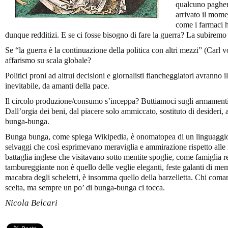
qualcuno pagherà
arrivato il mom
come i farmaci h
dunque redditizi. E se ci fosse bisogno di fare la guerra? La subiremo
Se “la guerra è la continuazione della politica con altri mezzi” (Carl 
affarismo su scala globale?
Politici proni ad altrui decisioni e giornalisti fiancheggiatori avranno i
inevitabile, da amanti della pace.
Il circolo produzione/consumo s’inceppa? Buttiamoci sugli armamenti
Dall’orgia dei beni, dal piacere solo ammiccato, sostituto di desideri,
bunga-bunga.
Bunga bunga, come spiega Wikipedia, è onomatopea di un linguaggio 
selvaggi che così esprimevano meraviglia e ammirazione rispetto alle 
battaglia inglese che visitavano sotto mentite spoglie, come famiglia r
tambureggiante non è quello delle veglie eleganti, feste galanti di me
macabra degli scheletri, è insomma quello della barzelletta. Chi coman
scelta, ma sempre un po’ di bunga-bunga ci tocca.
Nicola Belcari