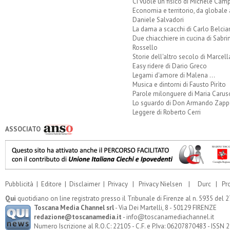
Ci vuole un fisico di Michele Camp
Economia e territorio, da globale 
Daniele Salvadori
La dama a scacchi di Carlo Belcia
Due chiacchiere in cucina di Sabri
Rossello
Storie dell'altro secolo di Marcell
Easy ridere di Dario Greco
Legami d'amore di Malena ...
Musica e dintorni di Fausto Pirìto
Parole milonguere di Maria Carus
Lo sguardo di Don Armando Zappo
Leggere di Roberto Cerri
ASSOCIATO
Pubblicità
|
Editore
|
Disclaimer
|
Privacy
|
Privacy Nielsen
|
Durc
|
Pr
Qui
quotidiano on line registrato presso il Tribunale di Firenze al n. 5935 del
Toscana Media Channel srl
- Via Dei Martelli, 8 - 50129 FIRENZE
redazione@toscanamedia.it
- info@toscanamediachannel.it
Numero Iscrizione al R.O.C: 22105 - C.F. e P.Iva: 06207870483 - ISSN