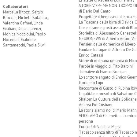
Le stelle di Astrea di Edit Permay
STORIE VISPE MA NON TROPPO 
Collaboratori
di Dario Dal Canto
Marcella Bitozzi, Sergio
Progettare il benessere di Erica F
Braccini, Michele Bufalino,
La Toscana della birra di Davide 
Valentina Caffieri, Linda
Cose strane e posti assurdi di Bl
Giuliani, Dina Laurenzi,
Storielba di Alessandro Canestrell
Monica Nocciolini, Paolo
NEURONEWS di Alberto Arturo Ver
Nocentini, Gabriele
Pensieri della domenica di Libero 
Santarnecchi, Paola Silvi.
Fauda e balagan di Alfredo De Gi
Enrico Catassi
Storie di ordinaria umanità di Nico
Parole in viaggio di Tito Barbini
Turbative di Franco Bonciani
Lo scrittore sfigato di Enrico Guerr
Gordiano Lupi
Raccontare di Gusto di Rubina Rov
Legalità e non solo di Salvatore C
Shalom La Cultura della Solidarie
Andrea Pio Cristiani
La storia siamo noi di Mario Mann
VERSI-AMO di Chi mette al centro 
persona
Eureka! di Nausica Manzi
Tabasco senza filtro di Tabasco n