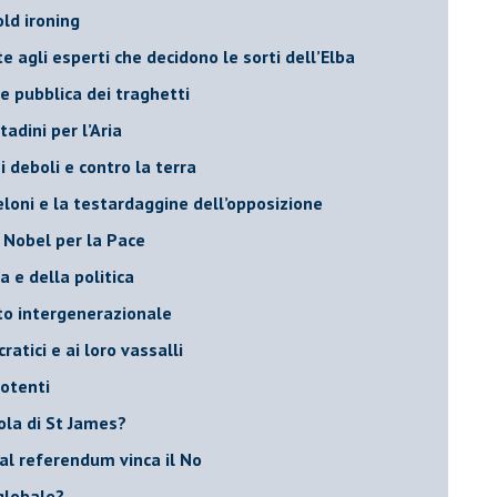
old ironing
agli esperti che decidono le sorti dell’Elba
ne pubblica dei traghetti​
tadini per l’Aria
 deboli e contro la terra
eloni e la testardaggine dell’opposizione
l Nobel per la Pace
 e della politica
tto intergenerazionale
ratici e ai loro vassalli
potenti
sola di St James?
 al referendum vinca il No
globale?