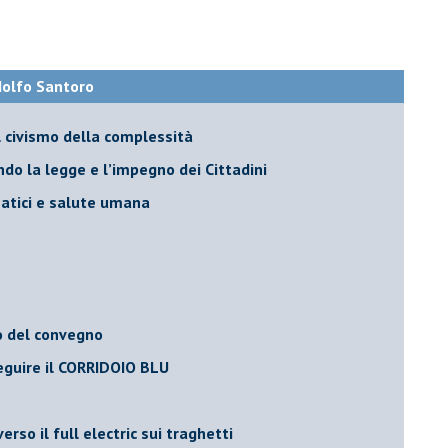
Adolfo Santoro
il civismo della complessità
ondo la legge e l’impegno dei Cittadini
matici e salute umana
o del convegno
eguire il CORRIDOIO BLU
rso il full electric sui traghetti