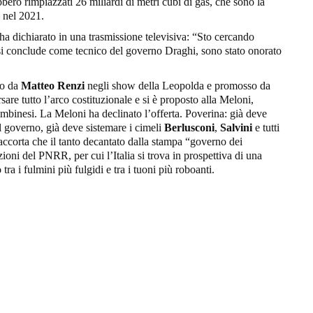
ero rimpiazzati 26 miliardi di metri cubi di gas, che sono la
a nel 2021.
 ha dichiarato in una trasmissione televisiva: “Sto cercando
 si conclude come tecnico del governo Draghi, sono stato onorato
to da
Matteo Renzi
negli show della Leopolda e promosso da
sare tutto l’arco costituzionale e si è proposto alla Meloni,
ombinesi. La Meloni ha declinato l’offerta. Poverina: già deve
l governo, già deve sistemare i cimeli
Berlusconi
,
Salvini
e tutti
è accorta che il tanto decantato dalla stampa “governo dei
ioni del PNRR, per cui l’Italia si trova in prospettiva di una
tra i fulmini più fulgidi e tra i tuoni più roboanti.