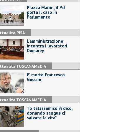
Piazza Manin, il Pd
porta il caso in
Parlamento
ttualità PISA
L'amministrazione
incontra i lavoratori
Dumarey
ttualità TOSCANAMEDIA
E' morto Francesco
Guccini
ttualità TOSCANAMEDIA
"Io talassemico vi dico,
donando sangue ci
salvate la vita"