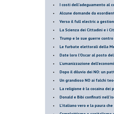
​I costi dell’adeguamento al c
Alcune domande da esordiente 
Verso il full electric a gestio
​La Scienza dei Cittadini e i Cit
Trump e le sue guerre contro i
​Le furbate elettorali della M
​Date loro l’Oscar al posto de
L'umanizzazione dell'economia
​Dopo il diluvio dei NO: un pa
​Un grandioso NO ai falchi teoc
La religione è la cocaina dei 
Donald e Bibi confinati nell’i
L’italiano vero e la paura che
​Complottismo o capitalismo 