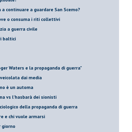
na a continuare a guardare San Scemo?
ove o consuma i riti collettivi
ia a guerra civile
i baltici
Roger Waters e la propaganda di guerra"
 veicolata dai media
omo è un automa
a vs l’hasbarà dei sionisti
ociologico della propaganda di guerra
ore e chi vuole armarsi
r giorno