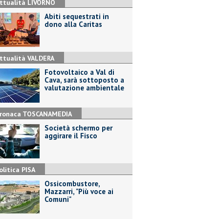
ttualità LIVORNO
Abiti sequestrati in
dono alla Caritas
ttualità VALDERA
Fotovoltaico a Val di
Cava, sarà sottoposto a
valutazione ambientale
ronaca TOSCANAMEDIA
Società schermo per
aggirare il Fisco
olitica PISA
Ossicombustore,
Mazzarri, "Più voce ai
Comuni"