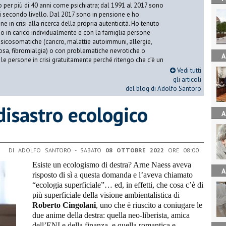
o per più di 40 anni come psichiatra; dal 1991 al 2017 sono
di secondo livello. Dal 2017 sono in pensione e ho
e in crisi alla ricerca della propria autenticità. Ho tenuto
o in carico individualmente e con la famiglia persone
icosomatiche (cancro, malattie autoimmuni, allergie,
iosa, fibromialgia) o con problematiche nevrotiche o
A
 le persone in crisi gratuitamente perché ritengo che c’è un
Vedi tutti
gli articoli
del blog di Adolfo Santoro
disastro ecologico
A
DI ADOLFO SANTORO - SABATO
08 OTTOBRE 2022
ORE 08:00
Esiste un ecologismo di destra? Arne Naess aveva
A
risposto di sì a questa domanda e l’aveva chiamato
“ecologia superficiale”… ed, in effetti, che cosa c’è di
più superficiale della visione ambientalistica di
Roberto Cingolani
, uno che è riuscito a coniugare le
due anime della destra: quella neo-liberista, amica
dell’ENI e della finanza, e quella romantica e