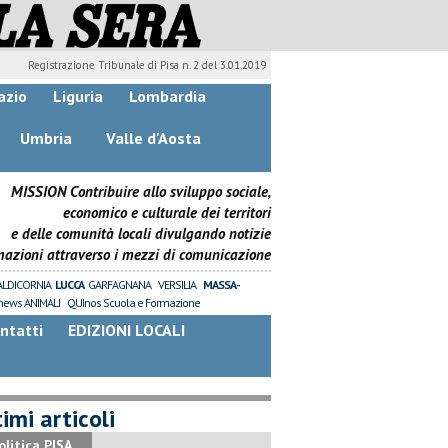
Registrazione Tribunale di Pisa n. 2 del 3.01.2019
azio
Liguria
Lombardia
Umbria
Valle d'Aosta
MISSION Contribuire allo sviluppo sociale,
economico e culturale dei territori
e delle comunità locali divulgando notizie
mazioni attraverso i mezzi di comunicazione
ALDICORNIA
LUCCA
GARFAGNANA
VERSILIA
MASSA-
news ANIMALI
QUInos Scuola e Formazione
ntatti
EDIZIONI LOCALI
imi articoli
olitica PISA