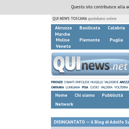
Questo sito contribuisce alla 
QUI NEWS TOSCANA
quotidiano online
Abruzzo
Basilicata
Calabria
Marche
Molise
Piemonte
Puglia
Veneto
FIRENZE
CHIANTI
EMPOLESE
MUGELLO
VALDISIEVE
AREZ
CARRARA
LUNIGIANA
PISA
CUOIO
VALDERA
VOLTERRA
Home
Chi siamo
Pubblicità
Network
DISINCANTATO — il Blog di Adolfo S