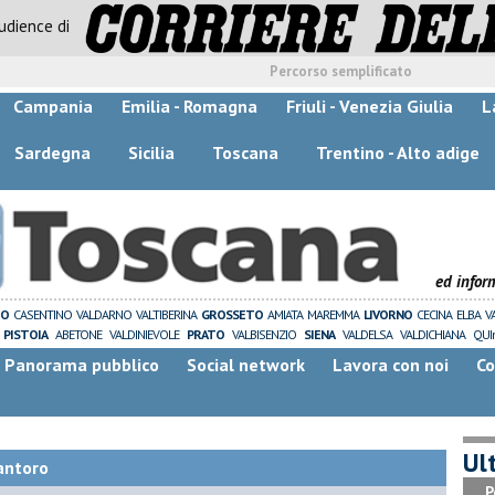
audience di
Percorso semplificato
Campania
Emilia - Romagna
Friuli - Venezia Giulia
L
Sardegna
Sicilia
Toscana
Trentino - Alto adige
ed infor
ZO
CASENTINO
VALDARNO
VALTIBERINA
GROSSETO
AMIATA
MAREMMA
LIVORNO
CECINA
ELBA
V
PISTOIA
ABETONE
VALDINIEVOLE
PRATO
VALBISENZIO
SIENA
VALDELSA
VALDICHIANA
QUI
Panorama pubblico
Social network
Lavora con noi
Co
Ult
antoro
P