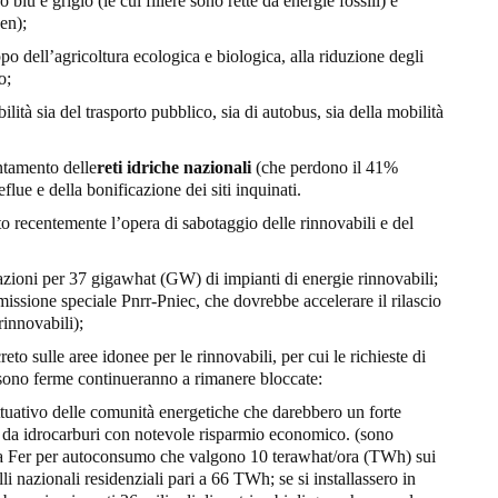
 blu e grigio (le cui filiere sono rette da energie fossili) e
en);
uppo dell’agricoltura ecologica e biologica, alla riduzione degli
o;
ilità sia del trasporto pubblico, sia di autobus, sia della mobilità
entamento delle
reti idriche nazionali
(che perdono il 41%
lue e della bonificazione dei siti inquinati.
to recentemente l’opera di sabotaggio delle rinnovabili e del
azioni per 37 gigawhat (GW) di impianti di energie rinnovabili;
issione speciale Pnrr-Pniec, che dovrebbe accelerare il rilascio
 rinnovabili);
eto sulle aree idonee per le rinnovabili, per cui le richieste di
e sono ferme continueranno a rimanere bloccate:
attuativo delle comunità energetiche che darebbero un forte
ci da idrocarburi con notevole risparmio economico. (sono
 da Fer per autoconsumo che valgono 10 terawhat/ora (TWh) sui
lli nazionali residenziali pari a 66 TWh; se si installassero in