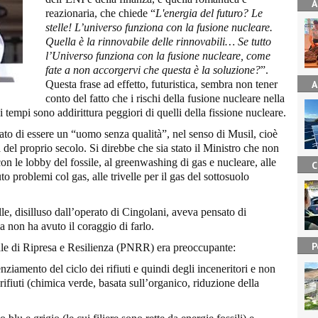
A
reazionaria, che chiede “
L'energia del futuro? Le
stelle! L’universo funziona con la fusione nucleare.
Quella è la rinnovabile delle rinnovabili…
Se tutto
l’Universo funziona con la fusione nucleare, come
fate a non accorgervi che questa è la soluzione?
”.
Questa frase ad effetto, futuristica, sembra non tener
A
conto del fatto che i rischi della fusione nucleare nella
ei tempi sono addirittura peggiori di quelli della fissione nucleare.
ato di essere un “uomo senza qualità”, nel senso di Musil, cioè
del proprio secolo. Si direbbe che sia stato il Ministro che non
on le lobby del fossile, al greenwashing di gas e nucleare, alle
C
o problemi col gas, alle trivelle per il gas del sottosuolo
le, disilluso dall’operato di Cingolani, aveva pensato di
ma non ha avuto il coraggio di farlo.
P
le di Ripresa e Resilienza (PNRR) era preoccupante:
nziamento del ciclo dei rifiuti e quindi degli inceneritori e non
rifiuti (chimica verde, basata sull’organico, riduzione della