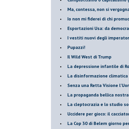
​Ma, contessa, non si vergog
​Io non mi fiderei di chi promu
Esportazioni Usa: da democraz
​I vestiti nuovi degli imperator
​Pupazzi!
​Il Wild West di Trump
​La depressione infantile di 
​La disinformazione climatica
Senza una Retta Visione l’U
​La propaganda bellica nostran
​La cleptocrazia e lo studio s
​Uccidere per gioco: il cacciat
​La Cop 30 di Belem giorno pe