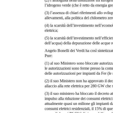
(2) l’ambiguità nella distinzione tra idrogeno
l’idrogeno verde (che è retto da energia gre
(3) l’assenza di chiari riferimenti allo svil
allevamenti, alla politica del chilometro zer
(4) la scarsità dell’investimento nell’ecomob
elettrica;
(5) la scarsità dell’investimento nell’effici
dell’acqua) della depurazione delle acque ref
Angelo Bonelli dei Verdi ha così sintetizza
Pnrr:
(1) al suo Ministero sono bloccate autorizz
le autorizzazioni sono ferme presso la comm
delle autorizzazioni per impianti da Fer (le
(2) il suo Ministero non ha approvato il decr
allaccio alla rete elettrica per 280 GW ch
(3) il suo ministero ha bloccato il decreto 
impulso alla riduzione dei consumi elettri
attualmente quasi un milione gli impianti
consumi elettrici residenziali, il 15% di que