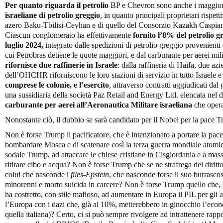
Per quanto riguarda il petrolio
BP e Chevron sono anche i maggiori
israeliane di petrolio greggio
, in quanto principali proprietari rispet
azero Baku-Tbilisi-Ceyhan e di quello del Consorzio Kazakh Caspian e 
Ciascun conglomerato ha effettivamente
fornito l’8% del petrolio g
luglio 2024,
integrato dalle spedizioni di petrolio greggio provenienti d
cui Petrobras detiene le quote maggiori, e dal carburante per aerei milit
rifornisce due raffinerie in Israele
: dalla raffineria di Haifa, due az
dell’OHCHR riforniscono le loro stazioni di servizio in tutto Israele e n
comprese le colonie, e l’esercito
, attraverso contratti aggiudicati dal
una sussidiaria della società Paz Retail and Energy Ltd. elencata n
carburante per aerei all’Aeronautica Militare israeliana
che opera
Nonostante ciò, il dubbio se sarà candidato per il Nobel per la pace 
Non è forse Trump il pacificatore, che è intenzionato a portare la pace 
bombardare Mosca e di scatenare così la terza guerra mondiale atomica
sodale Trump, ad attaccare le chiese cristiane in Cisgiordania e a massa
ritirare cibo e acqua? Non è forse Trump che se ne strafrega del dirit
colui che nasconde i
files-Epstein
, che nasconde forse il suo burrasco
minorenni e morto suicida in carcere? Non è forse Trump quello che, al 
ha costretto, con stile mafioso, ad aumentare in Europa il PIL per gli 
l’Europa con i dazi che, già al 10%, metterebbero in ginocchio l’econ
quella italiana)? Certo, ci si può sempre rivolgere ad intrattenere rap