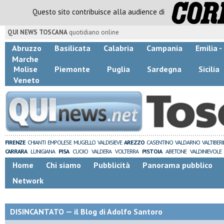
Questo sito contribuisce alla audience di
QUI NEWS TOSCANA
quotidiano online
Abruzzo
Basilicata
Calabria
Campania
Emilia 
Marche
Molise
Piemonte
Puglia
Sardegna
Sicilia
Veneto
FIRENZE
CHIANTI
EMPOLESE
MUGELLO
VALDISIEVE
AREZZO
CASENTINO
VALDARNO
VALTIBER
CARRARA
LUNIGIANA
PISA
CUOIO
VALDERA
VOLTERRA
PISTOIA
ABETONE
VALDINIEVOLE
Home
Chi siamo
Pubblicità
Panorama pubblico
Network
DISINCANTATO — il Blog di Adolfo Santoro