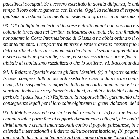
palestinesi occupati. Se avessero esercitato la dovuta diligenza, le en
tempo il loro coinvolgimento con Israele. Oggi, la richiesta di respon
qualsiasi investimento alimenta un sistema di gravi crimini internazio
93. Gli obblighi in materia di imprese e diritti umani non possono esse
coloniale israeliana nei territori palestinesi occupati, che ora funz
nonostante la Corte Internazionale di Giustizia ne abbia ordinato il 
smantellamento. I rapporti tra imprese e Israele devono cessare fino a
dell'apartheid e fino al risarcimento dei danni. Il settore imprenditoria
essere ritenuto responsabile, come passo necessario per porre fine al 
globale di capitalismo razzializzato che lo sostiene. VI. Raccomandaz
94. Il Relatore Speciale esorta gli Stati Membri: (a) a imporre sanzio
Israele, compresi tutti gli accordi esistenti e i beni a duplice uso com
civili; (b) a sospendere o impedire tutti gli accordi commerciali e le r
sanzioni, incluso il congelamento dei beni, a entità e individui coinvol
pericolo i palestinesi; (c) Rafforzare la responsabilità, garantendo che 
conseguenze legali per il loro coinvolgimento in gravi violazioni del d
95. Il Relatore Speciale esorta le entità aziendali a: (a) cessare tempes
commerciali e porre fine ai rapporti direttamente collegati, che cont
diritti umani e crimini internazionali contro il popolo palestinese, in
aziendali internazionali e il diritto all'autodeterminazione; (b) pagar
anche sotto forma di un'imposta sul patrimonio durante l'apartheid, 