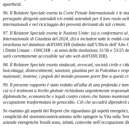
apartheid.
96. Il Relatore Speciale esorta la Corte Penale Internazionale e le ma
perseguire dirigenti aziendali e/o entità aziendali per il loro ruolo n
internazionali e nel riciclaggio dei proventi derivanti da tali crimini.
97. Il Relatore Speciale esorta le Nazioni Unite: (a) a conformarsi al
Internazionale di Giustizia del 2024; (b) a includere tutte le entità co
israeliana nel database dell'OHCHR
(istituito dall’Ufficio dell’Alt
i Diritti Umani – OHCHR - ai sensi delle risoluzioni 31/36 e 53/25 de
sarà correttamente accessibile sul sito web dell'OHCHR).
98. Il Relatore Speciale esorta sindacati, avvocati, società civile e ci
boicottaggi, disinvestimenti, sanzioni, giustizia per la Palestina e resp
nazionale; insieme, i popoli del mondo possono porre fine a questi cri
99. Il presente rapporto è stato redatto all'alba di una profonda e tu
cui si è testimoni a livello globale richiedono urgentemente responsabil
diplomatiche, economiche e legali contro coloro che hanno mantenuto
occupazione trasformatasi in genocidio. Ciò che accadrà dipenderà da
Se esamino gli aspetti del Report che riguardano gli aspetti energetici
complicità del sionismo/americanismo nello spingere la Vita sulla Terra 
aziende energetiche fossili sono, infatti, coinvolte nell’occupazione ill