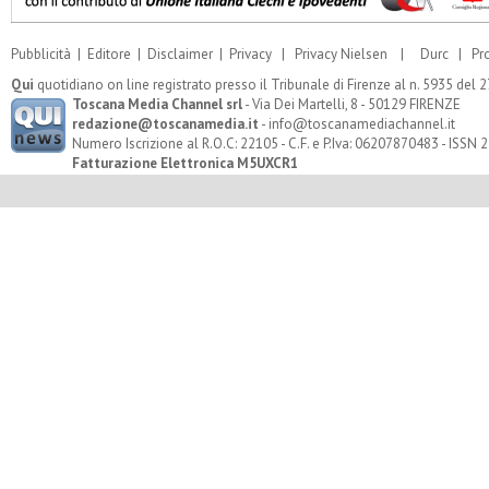
Pubblicità
|
Editore
|
Disclaimer
|
Privacy
|
Privacy Nielsen
|
Durc
|
Pr
Qui
quotidiano on line registrato presso il Tribunale di Firenze al n. 5935 del
Toscana Media Channel srl
- Via Dei Martelli, 8 - 50129 FIRENZE
redazione@toscanamedia.it
- info@toscanamediachannel.it
Numero Iscrizione al R.O.C: 22105 - C.F. e P.Iva: 06207870483 - ISSN
Fatturazione Elettronica M5UXCR1