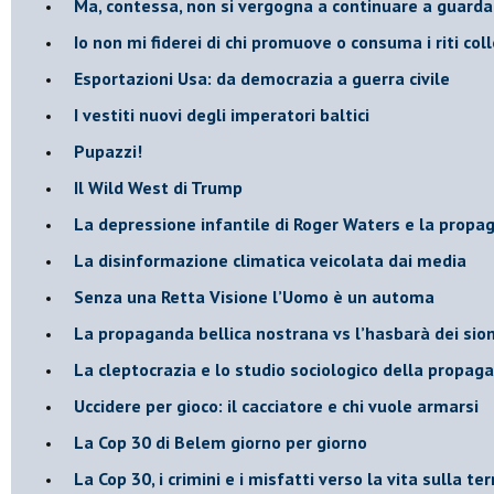
​Ma, contessa, non si vergogna a continuare a guar
​Io non mi fiderei di chi promuove o consuma i riti coll
Esportazioni Usa: da democrazia a guerra civile
​I vestiti nuovi degli imperatori baltici
​Pupazzi!
​Il Wild West di Trump
​La depressione infantile di Roger Waters e la propa
​La disinformazione climatica veicolata dai media
Senza una Retta Visione l’Uomo è un automa
​La propaganda bellica nostrana vs l’hasbarà dei sion
​La cleptocrazia e lo studio sociologico della propag
​Uccidere per gioco: il cacciatore e chi vuole armarsi
​La Cop 30 di Belem giorno per giorno
La Cop 30, i crimini e i misfatti verso la vita sulla ter