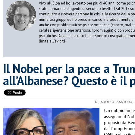
Vivo all’Elba ed ho lavorato per più di 40 anni come psic
stato primario e dirigente di secondo livello. Dal 2017 s
continuato a ricevere persone in crisi alla ricerca della p
numerosi gruppi ed ho preso in carico individualmente e 
anche con problematiche psicosomatiche (cancro, malatt
cefalee, ipertensione arteriosa, fibromialgia) o con prob
psicotiche. Da anni ascolto le persone in crisi gratuitame
limite all’avidità.
​Il Nobel per la pace a Tru
all’Albanese? Questo è il
DI ADOLFO SANTORO 
Un dubbio amlet
assegnare il No
proposto da Ben
da Trump Franc
ONU
sulla situa