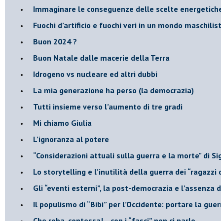
Immaginare le conseguenze delle scelte energetich
​Fuochi d’artificio e fuochi veri in un mondo maschilis
Buon 2024 ?
​Buon Natale dalle macerie della Terra
​Idrogeno vs nucleare ed altri dubbi
​La mia generazione ha perso (la democrazia)
​Tutti insieme verso l’aumento di tre gradi
Mi chiamo Giulia
L’ignoranza al potere
​“Considerazioni attuali sulla guerra e la morte" di 
​Lo storytelling e l’inutilità della guerra dei “ragazzi 
​Gli “eventi esterni”, la post-democrazia e l’assenza
​Il populismo di “Bibi” per l’Occidente: portare la gu
​Che roba, contessa!... con i “fasci” non ci parlo