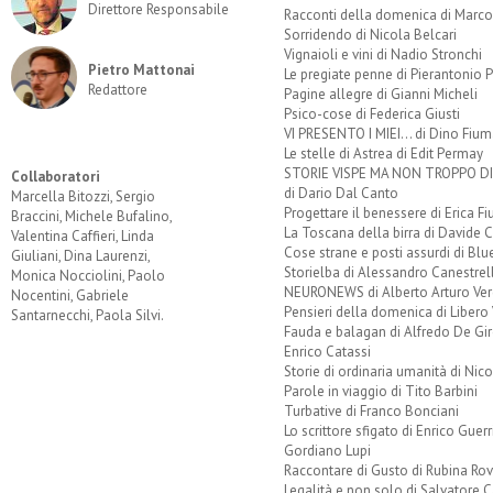
Direttore Responsabile
Racconti della domenica di Marco
Sorridendo di Nicola Belcari
Vignaioli e vini di Nadio Stronchi
Pietro Mattonai
Le pregiate penne di Pierantonio P
Redattore
Pagine allegre di Gianni Micheli
Psico-cose di Federica Giusti
VI PRESENTO I MIEI... di Dino Fium
Le stelle di Astrea di Edit Permay
STORIE VISPE MA NON TROPPO 
Collaboratori
di Dario Dal Canto
Marcella Bitozzi, Sergio
Progettare il benessere di Erica F
Braccini, Michele Bufalino,
La Toscana della birra di Davide 
Valentina Caffieri, Linda
Cose strane e posti assurdi di Bl
Giuliani, Dina Laurenzi,
Storielba di Alessandro Canestrell
Monica Nocciolini, Paolo
NEURONEWS di Alberto Arturo Ver
Nocentini, Gabriele
Pensieri della domenica di Libero 
Santarnecchi, Paola Silvi.
Fauda e balagan di Alfredo De Gi
Enrico Catassi
Storie di ordinaria umanità di Nico
Parole in viaggio di Tito Barbini
Turbative di Franco Bonciani
Lo scrittore sfigato di Enrico Guerr
Gordiano Lupi
Raccontare di Gusto di Rubina Rov
Legalità e non solo di Salvatore C