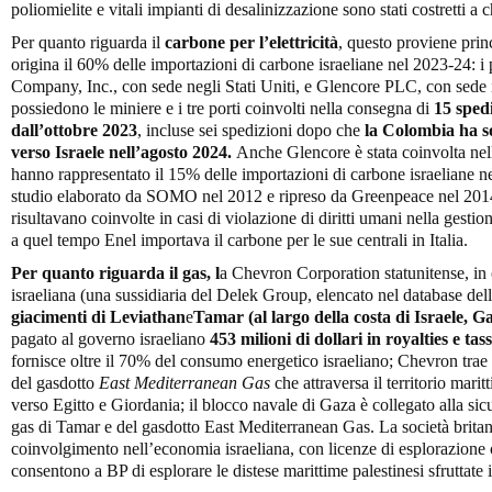
poliomielite e vitali impianti di desalinizzazione sono stati costretti a 
Per quanto riguarda il
carbone per l’elettricità
, questo proviene pri
origina il 60% delle importazioni di carbone israeliane nel 2023-24: 
Company, Inc., con sede negli Stati Uniti, e Glencore PLC, con sede in
possiedono le miniere e i tre porti coinvolti nella consegna di
15 spedi
dall’ottobre 2023
, incluse sei spedizioni dopo che
la Colombia ha so
verso Israele nell’agosto 2024
.
Anche Glencore è stata coinvolta nell
hanno rappresentato il 15% delle importazioni di carbone israeliane 
studio elaborato da SOMO nel 2012 e ripreso da Greenpeace nel 2014,
risultavano coinvolte in casi di violazione di diritti umani nella gesti
a quel tempo Enel importava il carbone per le sue centrali in Italia.
Per quanto riguarda il gas, l
a Chevron Corporation statunitense, 
israeliana (una sussidiaria del Delek Group, elencato nel database 
giacimenti di Leviathan
e
Tamar (al largo della costa di Israele, Ga
pagato al governo israeliano
453 milioni di dollari in royalties e tas
fornisce oltre il 70% del consumo energetico israeliano; Chevron trae 
del gasdotto
East Mediterranean Gas
che attraversa il territorio marit
verso Egitto e Giordania; il blocco navale di Gaza è collegato alla sicu
gas di Tamar e del gasdotto East Mediterranean Gas. La società brit
coinvolgimento nell’economia israeliana, con licenze di esplorazion
consentono a BP di esplorare le distese marittime palestinesi sfruttate 