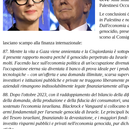
Palestinesi Occu
Le conclusioni 
in Palestina e ne
Dall'economia d
genocidio
, pres
scorso al Consig
lasciano scampo alla finanza internazionale:
87. Mentre la vita a Gaza viene annientata e la Cisgiordania è sottop
il presente rapporto mostra perché il genocidio perpetrato da Israele 
molti. Facendo luce sull'economia politica di un'occupazione divenut
l'occupazione eterna sia diventata il banco di prova ideale per i produ
tecnologiche – con un'offerta e una domanda illimitate, scarsa superv
investitori e istituzioni pubbliche e private ne traggono liberamente pro
aziendali rimangono indissolubilmente legate finanziariamente all'apa
88. Dopo l'ottobre 2023, con il raddoppiamento del bilancio della dif
della domanda, della produzione e della fiducia dei consumatori, una
sostenuto l'economia israeliana. Blackrock e Vanguard si collocano tra
armi fondamentali per l'arsenale genocida di Israele. Le principali ba
del Tesoro israeliani, finanziando la devastazione, e i maggiori fondi
investito risparmi pubblici e privati nell'economia genocida, pur dich