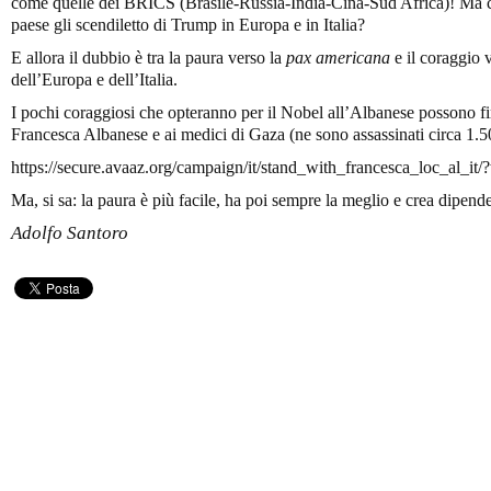
come quelle dei BRICS (Brasile-Russia-India-Cina-Sud Africa)! Ma ch
paese gli scendiletto di Trump in Europa e in Italia?
E allora il dubbio è tra la paura verso la
pax americana
e il coraggio 
dell’Europa e dell’Italia.
I pochi coraggiosi che opteranno per il Nobel all’Albanese possono f
Francesca Albanese e ai medici di Gaza (ne sono assassinati circa 1.5
https://secure.avaaz.org/campaign/it/stand_with_francesca_loc_al_it
Ma, si sa: la paura è più facile, ha poi sempre la meglio e crea dipe
Adolfo Santoro