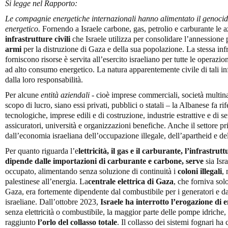
Si legge nel Rapporto:
Le compagnie energetiche internazionali hanno alimentato il genocid
energetico.
Fornendo a Israele carbone, gas, petrolio e carburante le 
infrastrutture civili
che Israele utilizza per consolidare l’annession
armi
per la distruzione di Gaza e della sua popolazione. La stessa infr
forniscono risorse è servita all’esercito israeliano per tutte le operazi
ad alto consumo energetico. La natura apparentemente civile di tali in
dalla loro responsabilità.
Per alcune
entità aziendali
- cioè imprese commerciali, società multina
scopo di lucro, siano essi privati, pubblici o statali – la Albanese fa r
tecnologiche, imprese edili e di costruzione, industrie estrattive e di s
assicuratori, università e organizzazioni benefiche. Anche il settore pri
dall’economia israeliana dell’occupazione illegale, dell’apartheid e de
Per quanto riguarda l’e
lettricità, il gas e il carburante, l’infrastrut
dipende dalle importazioni di carburante e carbone, serve
sia Isr
occupato, alimentando senza soluzione di continuità i
coloni illegali
,
palestinese all’energia. La
centrale elettrica di Gaza
, che forniva sol
Gaza, era fortemente dipendente dal combustibile per i generatori e d
israeliane. Dall’ottobre 2023,
Israele ha interrotto l’erogazione di 
senza elettricità o combustibile, la maggior parte delle pompe idriche, 
raggiunto
l’orlo del collasso totale
. Il collasso dei sistemi fognari ha