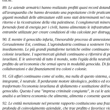
etiche.
89. Le aziende armatrici hanno realizzato profitti quasi record dotan
all'avanguardia che hanno devastato una popolazione civile praticame
giganti mondiali delle attrezzature edili sono stati determinanti nel 
ritorno e la ricostruzione della vita palestinese. I conglomerati minerar
fornendo fonti di energia per i civili, hanno alimentato le infrastruttur
entrambe utilizzate per creare condizioni di vita calcolate per distrug
90. E mentre il genocidio infuria, l'inesorabile processo di annessio
Gerusalemme Est, continua. L'agroindustria continua a sostenere l'esp
insediamento. Le più grandi piattaforme turistiche online continuano a
colonie israeliane. I supermercati globali continuano a rifornirsi di p
israeliani. E le università di tutto il mondo, sotto l'egida della neutra
profitto da un'economia che ormai opera in modalità genocida. Di fat
collaborazioni e dai finanziamenti tra coloni e colonie.
91. Gli affari continuano come al solito, ma nulla di questo sistema, 
integrante, è neutrale. Il perdurante motore ideologico, politico ed e
trasformato l'economia israeliana di sfollamento e sostituzione dell'
genocidio. Questa è una "impresa criminale congiunta", in cui le azi
analisi a un'intera economia che alimenta, alimenta e consente quest
92. Le entità menzionate nel presente rapporto costituiscono una fraz
profonda di coinvolgimento aziendale, che trae profitto e favorisce viol