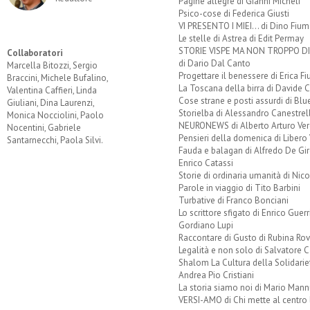
Pagine allegre di Gianni Micheli
Psico-cose di Federica Giusti
VI PRESENTO I MIEI... di Dino Fium
Le stelle di Astrea di Edit Permay
STORIE VISPE MA NON TROPPO 
Collaboratori
di Dario Dal Canto
Marcella Bitozzi, Sergio
Progettare il benessere di Erica F
Braccini, Michele Bufalino,
La Toscana della birra di Davide 
Valentina Caffieri, Linda
Cose strane e posti assurdi di Bl
Giuliani, Dina Laurenzi,
Storielba di Alessandro Canestrell
Monica Nocciolini, Paolo
NEURONEWS di Alberto Arturo Ver
Nocentini, Gabriele
Pensieri della domenica di Libero 
Santarnecchi, Paola Silvi.
Fauda e balagan di Alfredo De Gi
Enrico Catassi
Storie di ordinaria umanità di Nico
Parole in viaggio di Tito Barbini
Turbative di Franco Bonciani
Lo scrittore sfigato di Enrico Guerr
Gordiano Lupi
Raccontare di Gusto di Rubina Rov
Legalità e non solo di Salvatore C
Shalom La Cultura della Solidarie
Andrea Pio Cristiani
La storia siamo noi di Mario Mann
VERSI-AMO di Chi mette al centro 