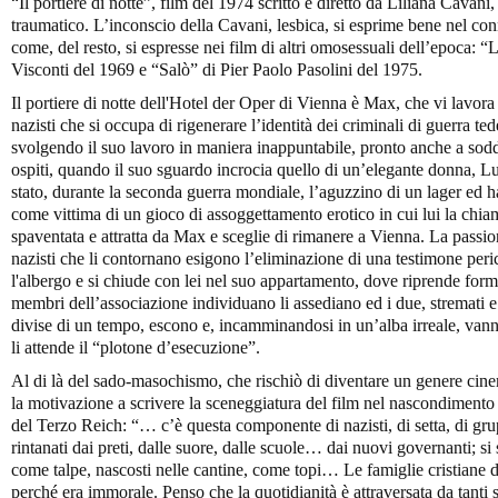
“Il portiere di notte”, film del 1974 scritto e diretto da Liliana Cavani
traumatico. L’inconscio della Cavani, lesbica, si esprime bene nel c
come, del resto, si espresse nei film di altri omosessuali dell’epoca: 
Visconti del 1969 e “Salò” di Pier Paolo Pasolini del 1975.
Il portiere di notte dell'Hotel der Oper di Vienna è Max, che vi lavora
nazisti che si occupa di rigenerare l’identità dei criminali di guerra 
svolgendo il suo lavoro in maniera inappuntabile, pronto anche a soddi
ospiti, quando il suo sguardo incrocia quello di un’elegante donna, L
stato, durante la seconda guerra mondiale, l’aguzzino di un lager ed h
come vittima di un gioco di assoggettamento erotico in cui lui la chi
spaventata e attratta da Max e sceglie di rimanere a Vienna. La passion
nazisti che li contornano esigono l’eliminazione di una testimone peri
l'albergo e si chiude con lei nel suo appartamento, dove riprende form
membri dell’associazione individuano li assediano ed i due, stremati 
divise di un tempo, escono e, incamminandosi in un’alba irreale, va
li attende il “plotone d’esecuzione”.
Al di là del sado-masochismo, che rischiò di diventare un genere cin
la motivazione a scrivere la sceneggiatura del film nel nascondimento d
del Terzo Reich: “… c’è questa componente di nazisti, di setta, di gru
rintanati dai preti, dalle suore, dalle scuole… dai nuovi governanti; si 
come talpe, nascosti nelle cantine, come topi… Le famiglie cristiane 
perché era immorale. Penso che la quotidianità è attraversata da tant