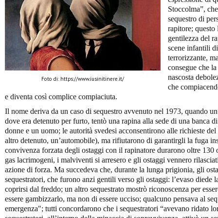
Stoccolma”, che 
sequestro di pers
rapitore; questo
gentilezza del ra
scene infantili d
terrorizzante, m
consegue che la 
nascosta debolez
Foto di: https://www.iusinitinere.it/
che compiacendol
e diventa così complice compiaciuta.
Il nome deriva da un caso di sequestro avvenuto nel 1973, quando un
dove era detenuto per furto, tentò una rapina alla sede di una banca d
donne e un uomo; le autorità svedesi acconsentirono alle richieste del 
altro detenuto, un’automobile), ma rifiutarono di garantirgli la fuga in
convivenza forzata degli ostaggi con il rapinatore durarono oltre 130 or
gas lacrimogeni, i malviventi si arresero e gli ostaggi vennero rilascia
azione di forza. Ma succedeva che, durante la lunga prigionia, gli ost
sequestratori, che furono anzi gentili verso gli ostaggi: l’evaso diede 
coprirsi dal freddo; un altro sequestrato mostrò riconoscenza per esser
essere gambizzarlo, ma non di essere ucciso; qualcuno pensava al seq
emergenza"; tutti concordarono che i sequestratori “avevano ridato lor