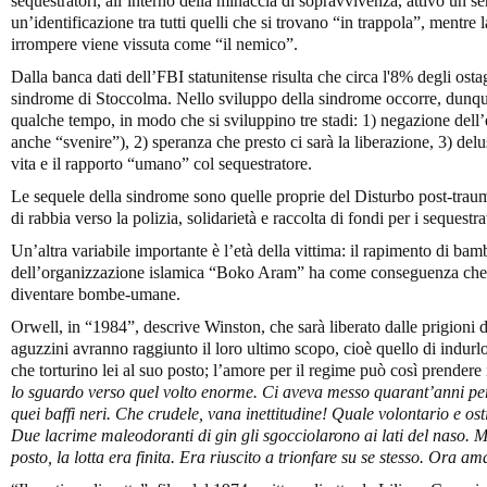
sequestratori, all’interno della minaccia di sopravvivenza, attivò un se
un’identificazione tra tutti quelli che si trovano “in trappola”, mentre 
irrompere viene vissuta come “il nemico”.
Dalla banca dati dell’FBI statunitense risulta che circa l'8% degli ost
sindrome di Stoccolma. Nello sviluppo della sindrome occorre, dunque
qualche tempo, in modo che si sviluppino tre stadi: 1) negazione dell’
anche “svenire”), 2) speranza che presto ci sarà la liberazione, 3) delus
vita e il rapporto “umano” col sequestratore.
Le sequele della sindrome sono quelle proprie del Disturbo post-traum
di rabbia verso la polizia, solidarietà e raccolta di fondi per i sequestr
Un’altra variabile importante è l’età della vittima: il rapimento di bam
dell’organizzazione islamica “Boko Aram” ha come conseguenza che al
diventare bombe-umane.
Orwell, in “1984”, descrive Winston, che sarà liberato dalle prigioni 
aguzzini avranno raggiunto il loro ultimo scopo, cioè quello di indurlo 
che torturino lei al suo posto; l’amore per il regime può così prendere
lo sguardo verso quel volto enorme. Ci aveva messo quarant’anni per c
quei baffi neri. Che crudele, vana inettitudine! Quale volontario e os
Due lacrime maleodoranti di gin gli sgocciolarono ai lati del naso. Ma
posto, la lotta era finita. Era riuscito a trionfare su se stesso. Ora a