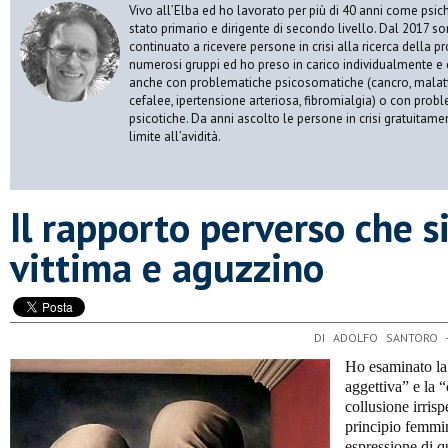
Vivo all’Elba ed ho lavorato per più di 40 anni come psic
stato primario e dirigente di secondo livello. Dal 2017 s
continuato a ricevere persone in crisi alla ricerca della p
numerosi gruppi ed ho preso in carico individualmente e 
anche con problematiche psicosomatiche (cancro, malatt
cefalee, ipertensione arteriosa, fibromialgia) o con prob
psicotiche. Da anni ascolto le persone in crisi gratuitame
limite all’avidità.
​Il rapporto perverso che s
vittima e aguzzino
DI ADOLFO SANTORO 
Ho esaminato la
aggettiva” e la 
collusione irrisp
principio femmin
espressione di q