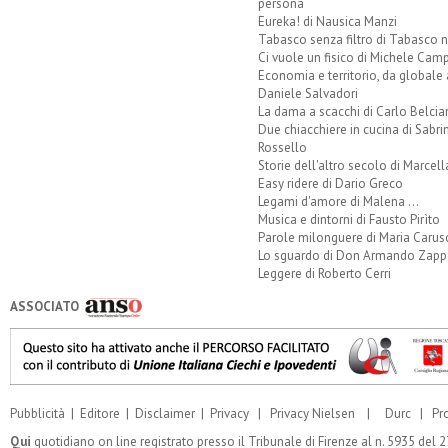
persona
Eureka! di Nausica Manzi
Tabasco senza filtro di Tabasco n
Ci vuole un fisico di Michele Camp
Economia e territorio, da globale 
Daniele Salvadori
La dama a scacchi di Carlo Belcia
Due chiacchiere in cucina di Sabri
Rossello
Storie dell'altro secolo di Marcell
Easy ridere di Dario Greco
Legami d'amore di Malena ...
Musica e dintorni di Fausto Pirìto
Parole milonguere di Maria Carus
Lo sguardo di Don Armando Zappo
Leggere di Roberto Cerri
ASSOCIATO
Pubblicità
|
Editore
|
Disclaimer
|
Privacy
|
Privacy Nielsen
|
Durc
|
Pr
Qui
quotidiano on line registrato presso il Tribunale di Firenze al n. 5935 del