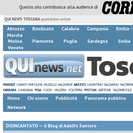
Questo sito contribuisce alla audience di
QUI NEWS TOSCANA
quotidiano online
Abruzzo
Basilicata
Calabria
Campania
Emilia 
Marche
Molise
Piemonte
Puglia
Sardegna
Sicilia
Veneto
FIRENZE
CHIANTI
EMPOLESE
MUGELLO
VALDISIEVE
AREZZO
CASENTINO
VALDARNO
VALTIBER
CARRARA
LUNIGIANA
PISA
CUOIO
VALDERA
VOLTERRA
PISTOIA
ABETONE
VALDINIEVOLE
Home
Chi siamo
Pubblicità
Panorama pubblico
Network
DISINCANTATO — il Blog di Adolfo Santoro