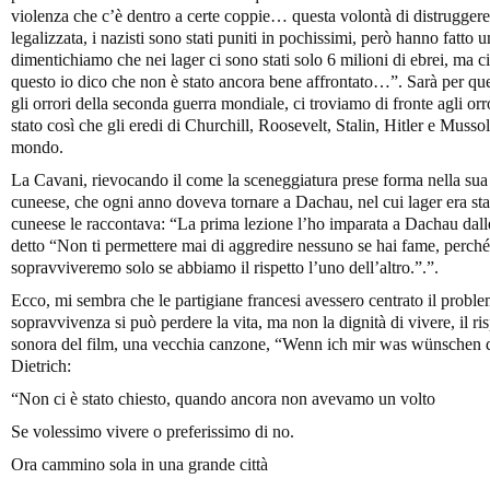
violenza che c’è dentro a certe coppie… questa volontà di distruggere 
legalizzata, i nazisti sono stati puniti in pochissimi, però hanno fatto
dimentichiamo che nei lager ci sono stati solo 6 milioni di ebrei, ma ci
questo io dico che non è stato ancora bene affrontato…”. Sarà per que
gli orrori della seconda guerra mondiale, ci troviamo di fronte agli or
stato così che gli eredi di Churchill, Roosevelt, Stalin, Hitler e Mussol
mondo.
La Cavani, rievocando il come la sceneggiatura prese forma nella sua
cuneese, che ogni anno doveva tornare a Dachau, nel cui lager era sta
cuneese le raccontava: “La prima lezione l’ho imparata a Dachau dall
detto “Non ti permettere mai di aggredire nessuno se hai fame, perché
sopravviveremo solo se abbiamo il rispetto l’uno dell’altro.”.”.
Ecco, mi sembra che le partigiane francesi avessero centrato il problem
sopravvivenza si può perdere la vita, ma non la dignità di vivere, il ri
sonora del film, una vecchia canzone, “Wenn ich mir was wünschen d
Dietrich:
“Non ci è stato chiesto, quando ancora non avevamo un volto
Se volessimo vivere o preferissimo di no.
Ora cammino sola in una grande città