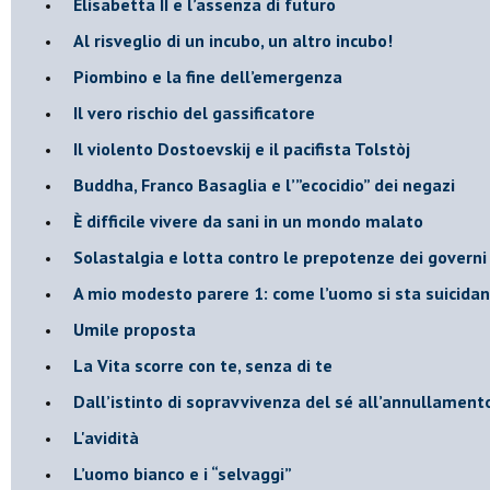
​Elisabetta II e l’assenza di futuro
Al risveglio di un incubo, un altro incubo!
​Piombino e la fine dell’emergenza
​Il vero rischio del gassificatore
​Il violento Dostoevskij e il pacifista Tolstòj
​Buddha, Franco Basaglia e l’”ecocidio” dei negazi
​È difficile vivere da sani in un mondo malato
Solastalgia e lotta contro le prepotenze dei governi 
​A mio modesto parere 1: come l’uomo si sta suicida
​Umile proposta
​La Vita scorre con te, senza di te
​Dall’istinto di sopravvivenza del sé all’annullamento
L'avidità
​L’uomo bianco e i “selvaggi”