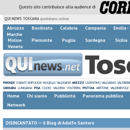
Questo sito contribuisce alla audience di
QUI NEWS TOSCANA
quotidiano online
Abruzzo
Basilicata
Calabria
Campania
Emilia 
Marche
Molise
Piemonte
Puglia
Sardegna
Sicilia
Veneto
FIRENZE
CHIANTI
EMPOLESE
MUGELLO
VALDISIEVE
AREZZO
CASENTINO
VALDARNO
VALTIBER
CARRARA
LUNIGIANA
PISA
CUOIO
VALDERA
VOLTERRA
PISTOIA
ABETONE
VALDINIEVOLE
Home
Chi siamo
Pubblicità
Panorama pubblico
Network
DISINCANTATO — il Blog di Adolfo Santoro