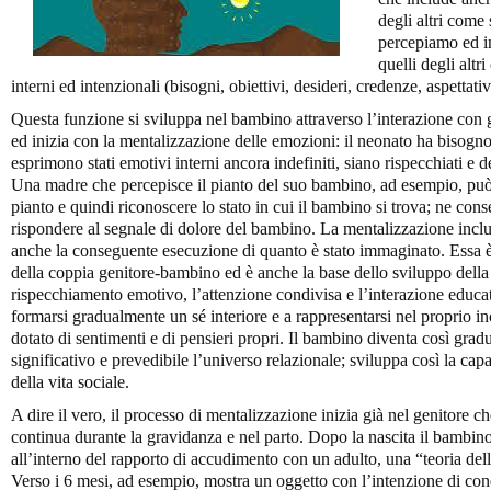
degli altri come 
percepiamo ed i
quelli degli altri
interni ed intenzionali (bisogni, obiettivi, desideri, credenze, aspettati
Questa funzione si sviluppa nel bambino attraverso l’interazione con gl
ed inizia con la mentalizzazione delle emozioni: il neonato ha bisogno
esprimono stati emotivi interni ancora indefiniti, siano rispecchiati e de
Una madre che percepisce il pianto del suo bambino, ad esempio, può
pianto e quindi riconoscere lo stato in cui il bambino si trova; ne cons
rispondere al segnale di dolore del bambino. La mentalizzazione inclu
anche la conseguente esecuzione di quanto è stato immaginato. Essa è 
della coppia genitore-bambino ed è anche la base dello sviluppo della r
rispecchiamento emotivo, l’attenzione condivisa e l’interazione educat
formarsi gradualmente un sé interiore e a rappresentarsi nel proprio 
dotato di sentimenti e di pensieri propri. Il bambino diventa così gr
significativo e prevedibile l’universo relazionale; sviluppa così la cap
della vita sociale.
A dire il vero, il processo di mentalizzazione inizia già nel genitore 
continua durante la gravidanza e nel parto. Dopo la nascita il bambin
all’interno del rapporto di accudimento con un adulto, una “teoria dell
Verso i 6 mesi, ad esempio, mostra un oggetto con l’intenzione di cond