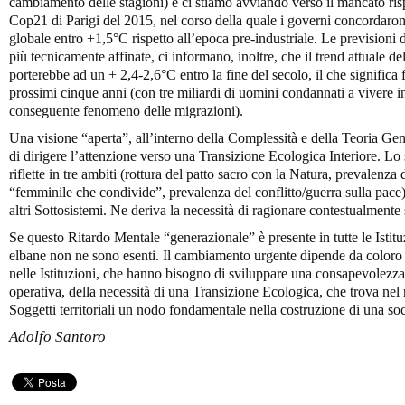
cambiamento delle stagioni) e ci stiamo avviando verso il mancato risp
Cop21 di Parigi del 2015, nel corso della quale i governi concordaro
globale entro +1,5°C rispetto all’epoca pre-industriale. Le previsioni 
più tecnicamente affinate, ci informano, inoltre, che il trend attuale d
porterebbe ad un + 2,4-2,6°C entro la fine del secolo, il che significa 
prossimi cinque anni (con tre miliardi di uomini condannati a vivere in
conseguente fenomeno delle migrazioni).
Una visione “aperta”, all’interno della Complessità e della Teoria Gen
di dirigere l’attenzione verso una Transizione Ecologica Interiore. Lo 
riflette in tre ambiti (rottura del patto sacro con la Natura, prevalenza
“femminile che condivide”, prevalenza del conflitto/guerra sulla pace
altri Sottosistemi. Ne deriva la necessità di ragionare contestualmente s
Se questo Ritardo Mentale “generazionale” è presente in tutte le Istitu
elbane non ne sono esenti. Il cambiamento urgente dipende da coloro 
nelle Istituzioni, che hanno bisogno di sviluppare una consapevolezza
operativa, della necessità di una Transizione Ecologica, che trova nel 
Soggetti territoriali un nodo fondamentale nella costruzione di una soc
Adolfo Santoro