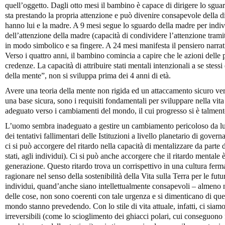
quell’oggetto. Dagli otto mesi il bambino è capace di dirigere lo sgua
sta prestando la propria attenzione e può divenire consapevole della d
hanno lui e la madre. A 9 mesi segue lo sguardo della madre per indiv
dell’attenzione della madre (capacità di condividere l’attenzione trami
in modo simbolico e sa fingere. A 24 mesi manifesta il pensiero narrat
Verso i quattro anni, il bambino comincia a capire che le azioni delle 
credenze. La capacità di attribuire stati mentali intenzionali a se stessi e
della mente”, non si sviluppa prima dei 4 anni di età.
Avere una teoria della mente non rigida ed un attaccamento sicuro vers
una base sicura, sono i requisiti fondamentali per sviluppare nella vita
adeguato verso i cambiamenti del mondo, il cui progresso si è talmente
L’uomo sembra inadeguato a gestire un cambiamento pericoloso da lui
dei tentativi fallimentari delle Istituzioni a livello planetario di gove
ci si può accorgere del ritardo nella capacità di mentalizzare da parte di
stati, agli individui). Ci si può anche accorgere che il ritardo mentale
generazione. Questo ritardo trova un corrispettivo in una cultura fer
ragionare nel senso della sostenibilità della Vita sulla Terra per le futur
individui, quand’anche siano intellettualmente consapevoli – almeno 
delle cose, non sono coerenti con tale urgenza e si dimenticano di quello
mondo stanno prevedendo. Con lo stile di vita attuale, infatti, ci siam
irreversibili (come lo scioglimento dei ghiacci polari, cui conseguono f