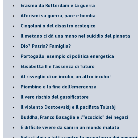
​Erasmo da Rotterdam e la guerra
​Aforismi su guerra, pace e bomba
Cingolani o del disastro ecologico
​Il metano ci dà una mano nel suicidio del pianeta
​Dio? Patria? Famiglia?
Portogallo, esempio di politica energetica
​Elisabetta II e l’assenza di futuro
Al risveglio di un incubo, un altro incubo!
​Piombino e la fine dell’emergenza
​Il vero rischio del gassificatore
​Il violento Dostoevskij e il pacifista Tolstòj
​Buddha, Franco Basaglia e l’”ecocidio” dei negazi
​È difficile vivere da sani in un mondo malato
Solastalgia e lotta contro le prepotenze dei governi 