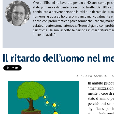
Vivo all’Elba ed ho lavorato per più di 40 anni come psic
stato primario e dirigente di secondo livello. Dal 2017 s
continuato a ricevere persone in crisi alla ricerca della p
numerosi gruppi ed ho preso in carico individualmente e 
anche con problematiche psicosomatiche (cancro, malatt
cefalee, ipertensione arteriosa, fibromialgia) o con prob
psicotiche. Da anni ascolto le persone in crisi gratuitame
limite all’avidità.
​Il ritardo dell’uomo nel m
DI ADOLFO SANTORO - 
In ambito psicot
“mentalizzazione
mente”, cioè di r
stato d’animo pe
perché lo si sen
significa saper 
che include anch