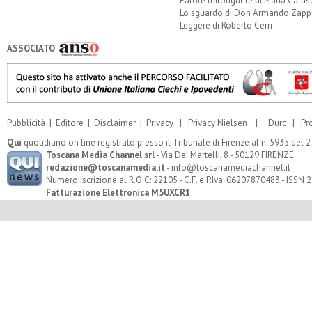
Parole milonguere di Maria Carus
Lo sguardo di Don Armando Zappo
Leggere di Roberto Cerri
ASSOCIATO
Pubblicità
|
Editore
|
Disclaimer
|
Privacy
|
Privacy Nielsen
|
Durc
|
Pr
Qui
quotidiano on line registrato presso il Tribunale di Firenze al n. 5935 del
Toscana Media Channel srl
- Via Dei Martelli, 8 - 50129 FIRENZE
redazione@toscanamedia.it
- info@toscanamediachannel.it
Numero Iscrizione al R.O.C: 22105 - C.F. e P.Iva: 06207870483 - ISSN
Fatturazione Elettronica M5UXCR1