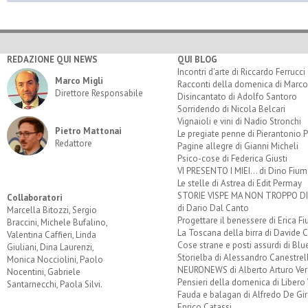
REDAZIONE QUI NEWS
QUI BLOG
Incontri d'arte di Riccardo Ferrucci
Marco Migli
Racconti della domenica di Marco
Direttore Responsabile
Disincantato di Adolfo Santoro
Sorridendo di Nicola Belcari
Vignaioli e vini di Nadio Stronchi
Pietro Mattonai
Le pregiate penne di Pierantonio P
Redattore
Pagine allegre di Gianni Micheli
Psico-cose di Federica Giusti
VI PRESENTO I MIEI... di Dino Fium
Le stelle di Astrea di Edit Permay
STORIE VISPE MA NON TROPPO 
Collaboratori
di Dario Dal Canto
Marcella Bitozzi, Sergio
Progettare il benessere di Erica F
Braccini, Michele Bufalino,
La Toscana della birra di Davide 
Valentina Caffieri, Linda
Cose strane e posti assurdi di Bl
Giuliani, Dina Laurenzi,
Storielba di Alessandro Canestrell
Monica Nocciolini, Paolo
NEURONEWS di Alberto Arturo Ver
Nocentini, Gabriele
Pensieri della domenica di Libero 
Santarnecchi, Paola Silvi.
Fauda e balagan di Alfredo De Gi
Enrico Catassi