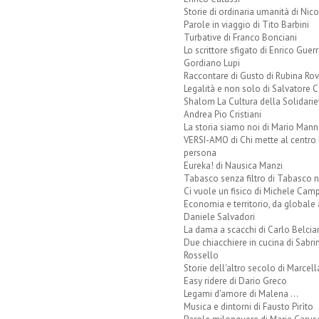
Storie di ordinaria umanità di Nico
Parole in viaggio di Tito Barbini
Turbative di Franco Bonciani
Lo scrittore sfigato di Enrico Guerr
Gordiano Lupi
Raccontare di Gusto di Rubina Rov
Legalità e non solo di Salvatore C
Shalom La Cultura della Solidarie
Andrea Pio Cristiani
La storia siamo noi di Mario Mann
VERSI-AMO di Chi mette al centro 
persona
Eureka! di Nausica Manzi
Tabasco senza filtro di Tabasco n
Ci vuole un fisico di Michele Camp
Economia e territorio, da globale 
Daniele Salvadori
La dama a scacchi di Carlo Belcia
Due chiacchiere in cucina di Sabri
Rossello
Storie dell'altro secolo di Marcell
Easy ridere di Dario Greco
Legami d'amore di Malena ...
Musica e dintorni di Fausto Pirìto