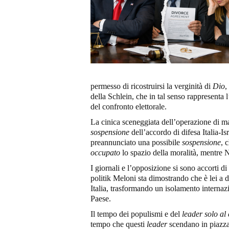
permesso di ricostruirsi la verginità di
Dio
,
della Schlein, che in tal senso rappresenta l
del confronto elettorale.
La cinica sceneggiata dell’operazione di ma
sospensione
dell’accordo di difesa Italia-Is
preannunciato una possibile
sospensione
, 
occupato
lo spazio della moralità, mentre 
I giornali e l’opposizione si sono accorti d
politik Meloni sta dimostrando che è lei a de
Italia, trasformando un isolamento internaz
Paese.
Il tempo dei populismi e del
leader solo a
tempo che questi
leader
scendano in piazza