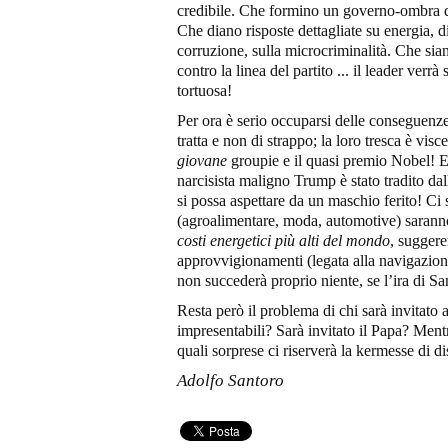
credibile. Che formino un governo-ombra d
Che diano risposte dettagliate su energia, d
corruzione, sulla microcriminalità. Che si
contro la linea del partito ... il leader ve
tortuosa!
Per ora è serio occuparsi delle conseguenz
tratta e non di strappo; la loro tresca è visce
giovane
groupie e il quasi premio Nobel! E o
narcisista maligno Trump è stato tradito dall
si possa aspettare da un maschio ferito! Ci 
(agroalimentare, moda, automotive) saranno 
costi energetici più alti del mondo
, suggere
approvvigionamenti (legata alla navigazione
non succederà proprio niente, se l’ira di San
Resta però il problema di chi sarà invitato 
impresentabili? Sarà invitato il Papa? Ment
quali sorprese ci riserverà la kermesse di d
Adolfo Santoro