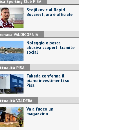
isa Sporting Club PISA
Stojilkovic al Rapid
Bucarest, ora è ufficiale
ronaca VALDICORNIA
Noleggio e pesca
abusiva scoperti tramite
social
ttualità PISA
Takeda conferma il
piano investimenti su
Pisa
ttualità VALDERA
Va a fuoco un
magazzino