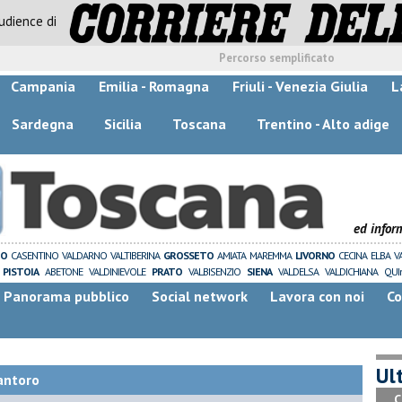
audience di
Percorso semplificato
Campania
Emilia - Romagna
Friuli - Venezia Giulia
L
Sardegna
Sicilia
Toscana
Trentino - Alto adige
ed infor
ZO
CASENTINO
VALDARNO
VALTIBERINA
GROSSETO
AMIATA
MAREMMA
LIVORNO
CECINA
ELBA
V
PISTOIA
ABETONE
VALDINIEVOLE
PRATO
VALBISENZIO
SIENA
VALDELSA
VALDICHIANA
QUI
Panorama pubblico
Social network
Lavora con noi
Co
Ult
antoro
C