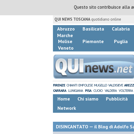
Questo sito contribuisce alla 
QUI NEWS TOSCANA
quotidiano online
Abruzzo
Basilicata
Calabria
Marche
Molise
Piemonte
Puglia
Veneto
FIRENZE
CHIANTI
EMPOLESE
MUGELLO
VALDISIEVE
AREZ
CARRARA
LUNIGIANA
PISA
CUOIO
VALDERA
VOLTERRA
Home
Chi siamo
Pubblicità
Network
DISINCANTATO — il Blog di Adolfo S