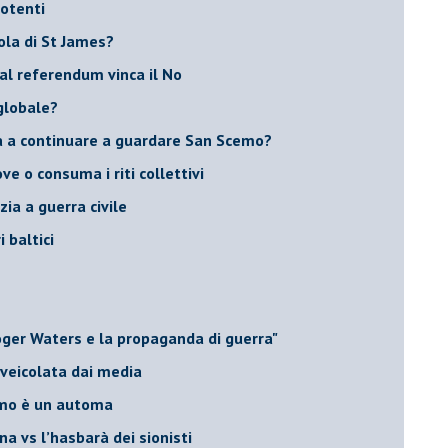
potenti
sola di St James?
 al referendum vinca il No
globale?
na a continuare a guardare San Scemo?
ove o consuma i riti collettivi
ia a guerra civile
i baltici
Roger Waters e la propaganda di guerra"
 veicolata dai media
omo è un automa
a vs l’hasbarà dei sionisti