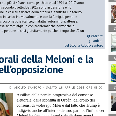
o per più di 40 anni come psichiatra; dal 1991 al 2017 sono
di secondo livello. Dal 2017 sono in pensione e ho
e in crisi alla ricerca della propria autenticità. Ho tenuto
o in carico individualmente e con la famiglia persone
icosomatiche (cancro, malattie autoimmuni, allergie,
iosa, fibromialgia) o con problematiche nevrotiche o
C
 le persone in crisi gratuitamente perché ritengo che c’è un
Vedi tutti
gli articoli
del blog di Adolfo Santoro
orali della Meloni e la
A
ell’opposizione
DI ADOLFO SANTORO - SABATO
18 APRILE 2026
ORE 08:00
C
Assillata dalla perdita progressiva del consenso
elettorale, dalla sconfitta di Orbàn, dal crollo dei
consensi di
motosega
Milei e dal fatto che Trump è
indigesto anche all’interno del suo partito, l’influencer
Meloni ha fatto bene i suoi calcoli: dopo averci