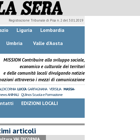
Registrazione Tribunale di Pisa n. 2 del 3.01.2019
azio
Liguria
Lombardia
Umbria
Valle d'Aosta
MISSION Contribuire allo sviluppo sociale,
economico e culturale dei territori
e delle comunità locali divulgando notizie
mazioni attraverso i mezzi di comunicazione
ALDICORNIA
LUCCA
GARFAGNANA
VERSILIA
MASSA-
news ANIMALI
QUInos Scuola e Formazione
ntatti
EDIZIONI LOCALI
imi articoli
ultura VALDICORNIA