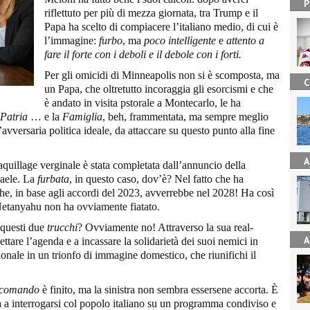
P
riflettuto per più di mezza giornata, tra Trump e il
Papa ha scelto di compiacere l’italiano medio, di cui è
l’immagine:
furbo
, ma
poco intelligente
e
attento a
fare il forte con i deboli e il debole con i forti.
Per gli omicidi di Minneapolis non si è scomposta, ma
C
un Papa, che oltretutto incoraggia gli esorcismi e che
è andato in visita pstorale a Montecarlo, le ha
Patria
… e la
Famiglia
, beh, frammentata, ma sempre meglio
’avversaria politica ideale, da attaccare su questo punto alla fine
A
quillage verginale è stata completata dall’annuncio della
raele. La
furbata
, in questo caso, dov’è? Nel fatto che ha
che, in base agli accordi del 2023, avverrebbe nel 2028! Ha così
Netanyahu non ha ovviamente fiatato.
i questi due
trucchi
? Ovviamente no! Attraverso la sua real-
A
ttare l’agenda e a incassare la solidarietà dei suoi nemici in
ionale in un trionfo di immagine domestico, che riunifichi il
l comando
è finito, ma la sinistra non sembra essersene accorta. È
 a interrogarsi col popolo italiano su un programma condiviso e