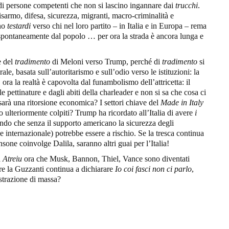
i persone competenti che non si lascino ingannare dai
trucchi
.
isarmo, difesa, sicurezza, migranti, macro-criminalità e
ano
testardi
verso chi nel loro partito – in Italia e in Europa – rema
rrà spontaneamente dal popolo … per ora la strada è ancora lunga e
e del
tradimento
di Meloni verso Trump, perché di
tradimento
si
rale, basata sull’autoritarismo e sull’odio verso le istituzioni: la
ra la realtà è capovolta dal funambolismo dell’attricetta: il
e pettinature e dagli abiti della charleader e non si sa che cosa ci
sarà una ritorsione economica? I settori chiave del
Made in Italy
ulteriormente colpiti? Trump ha ricordato all’Italia di avere
i
ndo che senza il supporto americano la sicurezza degli
 internazionale) potrebbe essere a rischio. Se la tresca continua
sone coinvolge Dalila, saranno altri guai per l’Italia!
a
Atreiu
ora che Musk, Bannon, Thiel, Vance sono diventati
re la Guzzanti continua a dichiarare
Io coi fasci non ci parlo
,
istrazione di massa?