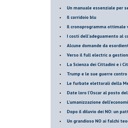
Un manuale essenziale per s
Il corridoio blu
​Il cronoprogramma ottimale ve
​I costi dell’adeguamento al c
Alcune domande da esordiente 
Verso il full electric a gestio
​La Scienza dei Cittadini e i Cit
Trump e le sue guerre contro i
​Le furbate elettorali della M
​Date loro l’Oscar al posto de
L'umanizzazione dell'economia
​Dopo il diluvio dei NO: un pa
​Un grandioso NO ai falchi teoc