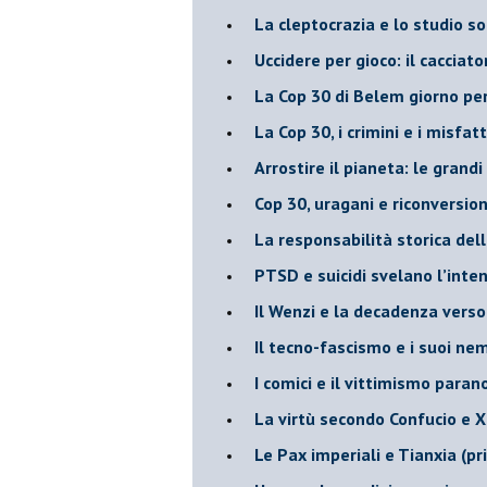
​La cleptocrazia e lo studio s
​Uccidere per gioco: il cacciat
​La Cop 30 di Belem giorno pe
La Cop 30, i crimini e i misfatt
Arrostire il pianeta: le grandi
​Cop 30, uragani e riconversio
La responsabilità storica del
PTSD e suicidi svelano l’inten
Il Wenzi e la decadenza verso
​Il tecno-fascismo e i suoi nem
​I comici e il vittimismo para
​La virtù secondo Confucio e X
Le Pax imperiali e Tianxia (p