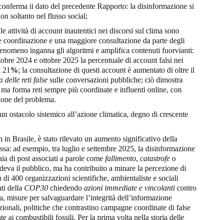
i conferma ii dato del precedente Rapporto: la disinformazione si
n soltanto nel flusso social;
le attività di account inautentici nei discorsi sul clima sono
coordinazione e una maggiore consultazione da parte degli
 fenomeno inganna gli algoritmi e amplifica contenuti fuorvianti:
tobre 2024 e ottobre 2025 la percentuale di account falsi nei
l 21
%
; la consultazione di questi account è aumentato di oltre il
a delle reti false
sulle conversazioni pubbliche; ciò dimostra
 ma forma reti sempre più coordinate e influenti online, con
zione del problema.
 ostacolo sistemico all’azione climatica, degno di crescente
in Brasile, è stato rilevato un aumento significativo della
essa: ad esempio, tra luglio e settembre 2025, la disinformazione
ia di post associati a parole come
fallimento
,
catastrofe
o
eva il pubblico, ma ha contribuito a minare la percezione di
ù di 400 organizzazioni scientifiche, ambientaliste e sociali
nti della
COP30
chiedendo
azioni immediate e vincolanti
contro
a, misure per salvaguardare l’integrità dell’informazione
zionali, politiche che contrastino campagne coordinate di false
e ai combustibili fossili. Per la prima volta nella storia delle