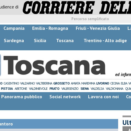
audience di
Percorso semplificato
Campania
Emilia - Romagna
Friuli - Venezia Giulia
L
Sardegna
Sicilia
Toscana
Trentino - Alto adige
ed infor
ZO
CASENTINO
VALDARNO
VALTIBERINA
GROSSETO
AMIATA
MAREMMA
LIVORNO
CECINA
ELBA
V
PISTOIA
ABETONE
VALDINIEVOLE
PRATO
VALBISENZIO
SIENA
VALDELSA
VALDICHIANA
QUI
Panorama pubblico
Social network
Lavora con noi
Co
Ult
antoro
A