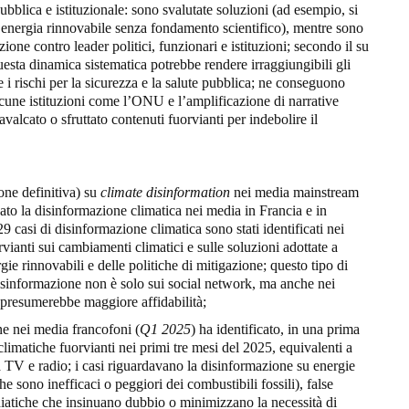
pubblica e istituzionale: sono svalutate soluzioni (ad esempio, si
i energia rinnovabile senza fondamento scientifico), mentre sono
ne contro leader politici, funzionari e istituzioni; secondo il su
uesta dinamica sistematica potrebbe rendere irraggiungibili gli
 i rischi per la sicurezza e la salute pubblica; ne conseguono
alcune istituzioni come l’ONU e l’amplificazione di narrative
avalcato o sfruttato contenuti fuorvianti per indebolire il
one definitiva) su
climate disinformation
nei media mainstream
to la disinformazione climatica nei media in Francia e in
9 casi di disinformazione climatica sono stati identificati nei
rvianti sui cambiamenti climatici e sulle soluzioni adottate a
gie rinnovabili e delle politiche di mitigazione; questo tipo di
disinformazione non è solo sui social network, ma anche nei
i presumerebbe maggiore affidabilità;
ne nei media francofoni (
Q1 2025
) ha identificato, in una prima
climatiche fuorvianti nei primi tre mesi del 2025, equivalenti a
ra TV e radio; i casi riguardavano la disinformazione su energie
e sono inefficaci o peggiori dei combustibili fossili), false
mediatiche che insinuano dubbio o minimizzano la necessità di