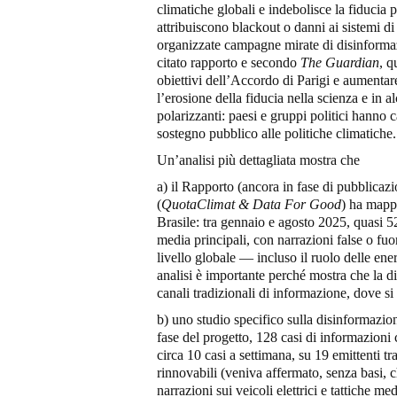
climatiche globali e indebolisce la fiducia 
attribuiscono blackout o danni ai sistemi d
organizzate campagne mirate di disinformazio
citato rapporto e secondo
The Guardian
, q
obiettivi dell’Accordo di Parigi e aumentare
l’erosione della fiducia nella scienza e in 
polarizzanti: paesi e gruppi politici hanno c
sostegno pubblico alle politiche climatiche.
Un’analisi più dettagliata mostra che
a) il Rapporto (ancora in fase di pubblicazi
(
QuotaClimat & Data For Good
) ha mappa
Brasile: tra gennaio e agosto 2025, quasi 52
media principali, con narrazioni false o fuo
livello globale — incluso il ruolo delle ener
analisi è importante perché mostra che la 
canali tradizionali di informazione, dove s
b) uno studio specifico sulla disinformazio
fase del progetto, 128 casi di informazioni 
circa 10 casi a settimana, su 19 emittenti t
rinnovabili (veniva affermato, senza basi, ch
narrazioni sui veicoli elettrici e tattiche 