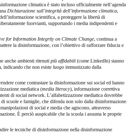
informazione climatica è stato incluso ufficialmente nell’agenda
 una
Dichiarazione sull’integrità dell’informazione climatica
,
l’informazione scientifica, a proteggere la libertà di
liberatamente fuorvianti, supportando i media indipendenti e
tive for Information Integrity on Climate Change
, continua a
attere la disinformazione, con l’obiettivo di rafforzare fiducia e
he anche ambienti ritenuti
più affidabili
(come LinkedIn) stanno
a, indicando che non esiste
luogo
immunizzato dalla
mprendere come contrastare la disinformazione sui social ed hanno
izzazione mediatica (
media literacy
), informazione correttiva
 utenti di social network. L’alfabetizzazione mediatica dovrebbe
 di scuole e famiglie, che difenda non solo dalla disinformazione
e manipolazioni di social e media che agiscono, attraverso
mazione. È perciò auspicabile che la scuola i assuma le proprie
dire le tecniche di disinformazione nella disinformazione