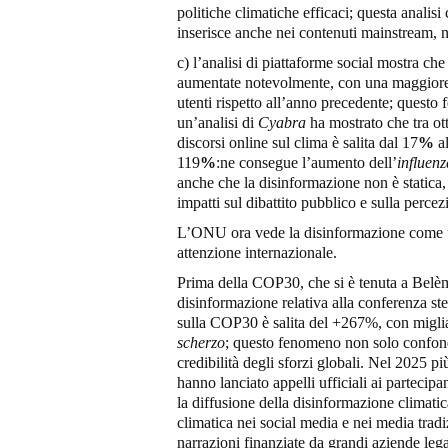
politiche climatiche efficaci; questa analis
inserisce anche nei contenuti mainstream, no
c) l’analisi di piattaforme social mostra che 
aumentate notevolmente, con una maggiore 
utenti rispetto all’anno precedente; questo
un’analisi di
Cyabra
ha mostrato che tra ot
discorsi online sul clima è salita dal 17
%
a
119
%
:ne consegue l’aumento dell’
influenz
anche che la disinformazione non è statica,
impatti sul dibattito pubblico e sulla perce
L’ONU ora vede la disinformazione come un
attenzione internazionale.
Prima della COP30, che si è tenuta a Belèm 
disinformazione relativa alla conferenza st
sulla COP30 è salita del +267%, con miglia
scherzo
; questo fenomeno non solo confond
credibilità degli sforzi globali. Nel 2025 pi
hanno lanciato appelli ufficiali ai partecipa
la diffusione della disinformazione climatic
climatica nei social media e nei media tradi
narrazioni finanziate da grandi aziende legat