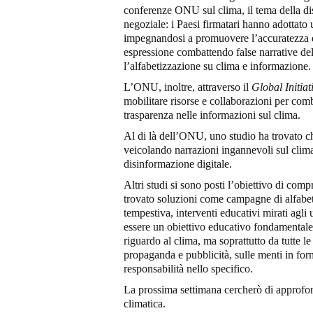
conferenze ONU sul clima, il tema della dis
negoziale: i Paesi firmatari hanno adottato
impegnandosi a promuovere l’accuratezza del
espressione combattendo false narrative de
l’alfabetizzazione su clima e informazione.
L’ONU, inoltre, attraverso il
Global Initia
mobilitare risorse e collaborazioni per comb
trasparenza nelle informazioni sul clima.
Al di là dell’ONU, uno studio ha trovato c
veicolando narrazioni ingannevoli sul clim
disinformazione digitale.
Altri studi si sono posti l’obiettivo di co
trovato soluzioni come campagne di alfabet
tempestiva, interventi educativi mirati agli
essere un obiettivo educativo fondamentale
riguardo al clima, ma soprattutto da tutte l
propaganda e pubblicità, sulle menti in for
responsabilità nello specifico.
La prossima settimana cercherò di approfon
climatica.