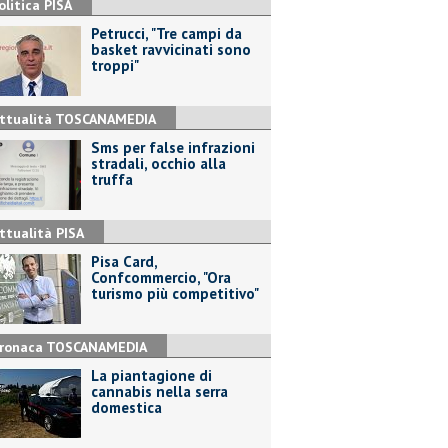
olitica PISA
Petrucci, "Tre campi da
basket ravvicinati sono
troppi"
ttualità TOSCANAMEDIA
Sms per false infrazioni
stradali, occhio alla
truffa
ttualità PISA
Pisa Card,
Confcommercio, "Ora
turismo più competitivo"
ronaca TOSCANAMEDIA
La piantagione di
cannabis nella serra
domestica