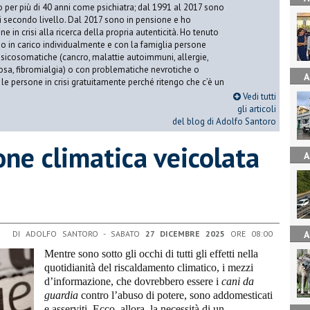
o per più di 40 anni come psichiatra; dal 1991 al 2017 sono
di secondo livello. Dal 2017 sono in pensione e ho
e in crisi alla ricerca della propria autenticità. Ho tenuto
o in carico individualmente e con la famiglia persone
icosomatiche (cancro, malattie autoimmuni, allergie,
iosa, fibromialgia) o con problematiche nevrotiche o
A
 le persone in crisi gratuitamente perché ritengo che c’è un
Vedi tutti
gli articoli
del blog di Adolfo Santoro
one climatica veicolata
A
DI ADOLFO SANTORO - SABATO
27 DICEMBRE 2025
ORE 08:00
A
Mentre sono sotto gli occhi di tutti gli effetti nella
quotidianità del riscaldamento climatico, i mezzi
d’informazione, che dovrebbero essere i
cani da
guardia
contro l’abuso di potere, sono addomesticati
e asserviti. Ecco, allora, la necessità di un