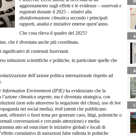
P
aggiornamento sugli effetti e le evidenze – osservati e
registrati durante il 2025 – relativi alla
disinformazione climatica
secondo i principali
rapporti, analisi e iniziative emerse quest’anno.
Che cosa rileva il quadro del 2025?
A
line, che è diventata anche più coordinata.
 significativi di contenuti fuorvianti.
o istituzioni scientifiche e politiche, in particolare quelle che
A
polarizzazione dell’azione politica internazionale rispetto ad
i.
he Information Environment (IPIE)
ha evidenziato che la
la
l’azione climatica urgente
, ma è diventata strategica, con
 soluzioni (non solo attraverso la negazione del clima), uso di
bot
C
ropaganda nei social media),
troll
(utenti che pubblicano
nti, offensivi o fuori tema per generare caos, litigi, polemiche o
normali conversazioni e cercando attenzione) e media
amma atto ad ostacolare le iniziative globali e locali di
’effetto cumulativo di narrazioni false rallenta le politiche