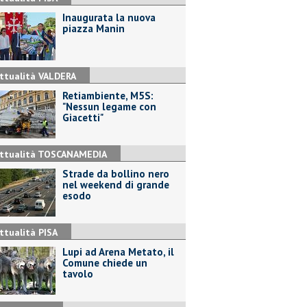
Inaugurata la nuova
piazza Manin
ttualità VALDERA
Retiambiente, M5S:
"Nessun legame con
Giacetti"
ttualità TOSCANAMEDIA
Strade da bollino nero
nel weekend di grande
esodo
ttualità PISA
Lupi ad Arena Metato, il
Comune chiede un
tavolo