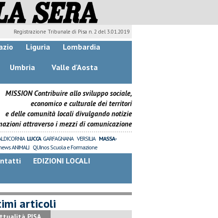
Registrazione Tribunale di Pisa n. 2 del 3.01.2019
azio
Liguria
Lombardia
Umbria
Valle d'Aosta
MISSION Contribuire allo sviluppo sociale,
economico e culturale dei territori
e delle comunità locali divulgando notizie
mazioni attraverso i mezzi di comunicazione
ALDICORNIA
LUCCA
GARFAGNANA
VERSILIA
MASSA-
news ANIMALI
QUInos Scuola e Formazione
ntatti
EDIZIONI LOCALI
imi articoli
ttualità PISA