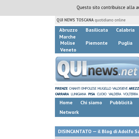
Questo sito contribuisce alla 
QUI NEWS TOSCANA
quotidiano online
Abruzzo
Basilicata
Calabria
Marche
Molise
Piemonte
Puglia
Veneto
FIRENZE
CHIANTI
EMPOLESE
MUGELLO
VALDISIEVE
AREZ
CARRARA
LUNIGIANA
PISA
CUOIO
VALDERA
VOLTERRA
Home
Chi siamo
Pubblicità
Network
DISINCANTATO — il Blog di Adolfo S