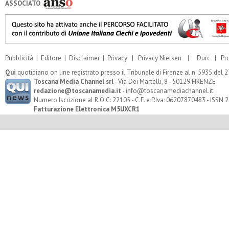
ASSOCIATO
Pubblicità
|
Editore
|
Disclaimer
|
Privacy
|
Privacy Nielsen
|
Durc
|
Pr
Qui
quotidiano on line registrato presso il Tribunale di Firenze al n. 5935 del
Toscana Media Channel srl
- Via Dei Martelli, 8 - 50129 FIRENZE
redazione@toscanamedia.it
- info@toscanamediachannel.it
Numero Iscrizione al R.O.C: 22105 - C.F. e P.Iva: 06207870483 - ISSN
Fatturazione Elettronica M5UXCR1