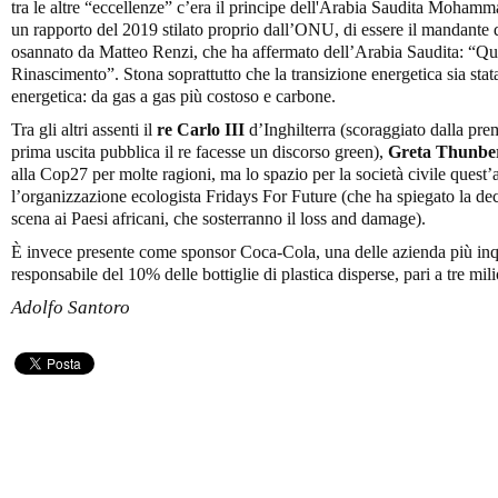
tra le altre “eccellenze” c’era il principe dell'Arabia Saudita Moham
un rapporto del 2019 stilato proprio dall’ONU, di essere il mandante
osannato da Matteo Renzi, che ha affermato dell’Arabia Saudita: “Qui
Rinascimento”. Stona soprattutto che la transizione energetica sia stat
energetica: da gas a gas più costoso e carbone.
Tra gli altri assenti il
re Carlo III
d’Inghilterra (scoraggiato dalla pre
prima uscita pubblica il re facesse un discorso green),
Greta Thunber
alla Cop27 per molte ragioni, ma lo spazio per la società civile quest’
l’organizzazione ecologista Fridays For Future (che ha spiegato la deci
scena ai Paesi africani, che sosterranno il loss and damage).
È invece presente come sponsor Coca-Cola, una delle azienda più inq
responsabile del 10% delle bottiglie di plastica disperse, pari a tre mili
Adolfo Santoro