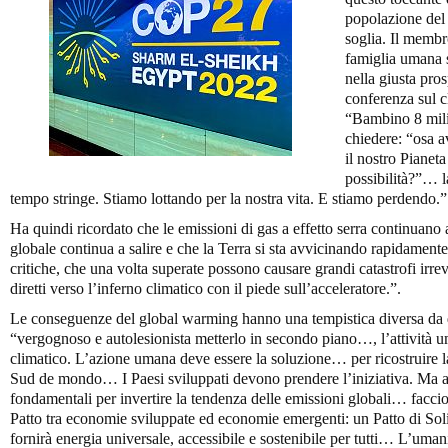
popolazione del
soglia. Il membr
famiglia umana s
nella giusta pros
conferenza sul 
“Bambino 8 mili
chiedere: “osa a
il nostro Pianet
possibilità?”… la
tempo stringe. Stiamo lottando per la nostra vita. E stiamo perdendo.”
Ha quindi ricordato che le emissioni di gas a effetto serra continuano
globale continua a salire e che la Terra si sta avvicinando rapidamente 
critiche, che una volta superate possono causare grandi catastrofi irre
diretti verso l’inferno climatico con il piede sull’acceleratore.”.
Le conseguenze del global warming hanno una tempistica diversa da que
“vergognoso e autolesionista metterlo in secondo piano…, l’attività 
climatico. L’azione umana deve essere la soluzione… per ricostruire la
Sud de mondo… I Paesi sviluppati devono prendere l’iniziativa. Ma 
fondamentali per invertire la tendenza delle emissioni globali… faccio
Patto tra economie sviluppate ed economie emergenti: un Patto di So
fornirà energia universale, accessibile e sostenibile per tutti… L’uman