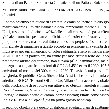
Si tratta di un Patto di Solidarietà Climatica o di un Patto di Suicidio C
Ma come siamo arrivati alla Cop27? I lavori della COP26 di Glasgow 
obiettivi.
Il primo obiettivo era quello di azzerare le emissioni nette a livello gl
realisticamente a limitare l’aumento delle temperature medie a 1,5 °C n
Uniti, responsabili di circa il 40% delle attuali emissioni di gas a effe
globale, hanno inaspettatamente dichiarato di voler collaborare alla p
proprie economie, ma, oltre al fatto che restano perplessità sulla carenz
minacciato di rinunciare a questo accordo in relazione alla velleità di
India avevano già annunciato di voler raggiungere zero emissioni risp
2070. L’India, in particolare, ha spinto per modificare il testo dell’acco
riferimento all’uso del carbone, non si parla più di eliminazione, ma d
impegnata a tagliare le emissioni di CO2 del 45% entro il 2030. 105 St
emissioni sul metano del 30% entro il 2030. Tuttavia alcuni paesi de
Ungheria, Repubblica Ceca, Slovacchia, Austria, Lettonia, Lituania e
aderito al BOGA (Beyond Oil and Gas Alliance), un accordo globale 
della produzione di petrolio e gas attraverso obiettivi tangibili e misu
Rica, Danimarca, Svezia, Francia, Quebec, Groenlandia, Irlanda e Ga
Portogallo hanno deciso di entrare come associati; l’Italia come osser
India e Russia alla Cop27 è già un primo grosso handicap.
Il secondo obiettivo era quello di elaborare adeguati piani di adattamen