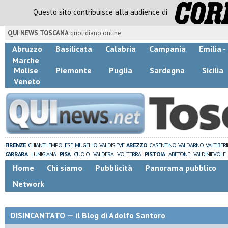
Questo sito contribuisce alla audience di
QUI NEWS TOSCANA
quotidiano online
Abruzzo
Basilicata
Calabria
Campania
Emilia 
Marche
Molise
Piemonte
Puglia
Sardegna
Sicilia
Veneto
FIRENZE
CHIANTI
EMPOLESE
MUGELLO
VALDISIEVE
AREZZO
CASENTINO
VALDARNO
VALTIBER
CARRARA
LUNIGIANA
PISA
CUOIO
VALDERA
VOLTERRA
PISTOIA
ABETONE
VALDINIEVOLE
Home
Chi siamo
Pubblicità
Panorama pubblico
Network
DISINCANTATO — il Blog di Adolfo Santoro