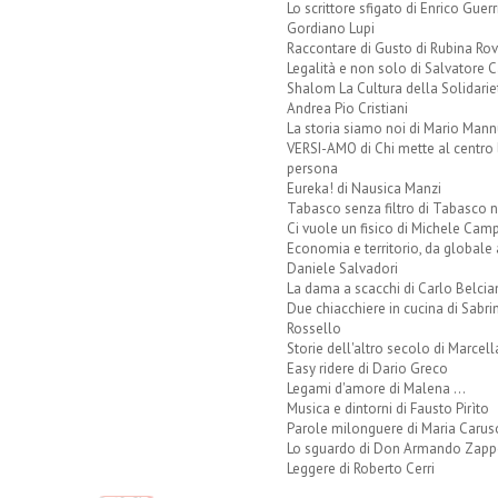
Lo scrittore sfigato di Enrico Guerr
Gordiano Lupi
Raccontare di Gusto di Rubina Rov
Legalità e non solo di Salvatore C
Shalom La Cultura della Solidarie
Andrea Pio Cristiani
La storia siamo noi di Mario Mann
VERSI-AMO di Chi mette al centro 
persona
Eureka! di Nausica Manzi
Tabasco senza filtro di Tabasco n
Ci vuole un fisico di Michele Camp
Economia e territorio, da globale 
Daniele Salvadori
La dama a scacchi di Carlo Belcia
Due chiacchiere in cucina di Sabri
Rossello
Storie dell'altro secolo di Marcell
Easy ridere di Dario Greco
Legami d'amore di Malena ...
Musica e dintorni di Fausto Pirìto
Parole milonguere di Maria Carus
Lo sguardo di Don Armando Zappo
Leggere di Roberto Cerri