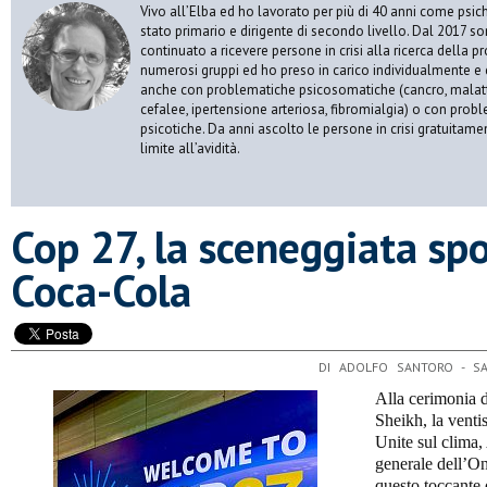
Vivo all’Elba ed ho lavorato per più di 40 anni come psic
stato primario e dirigente di secondo livello. Dal 2017 s
continuato a ricevere persone in crisi alla ricerca della p
numerosi gruppi ed ho preso in carico individualmente e 
anche con problematiche psicosomatiche (cancro, malatt
cefalee, ipertensione arteriosa, fibromialgia) o con prob
psicotiche. Da anni ascolto le persone in crisi gratuitame
limite all’avidità.
​Cop 27, la sceneggiata sp
Coca-Cola
DI ADOLFO SANTORO - 
Alla cerimonia d
Sheikh, la venti
Unite sul clima,
generale dell’On
questo toccante 