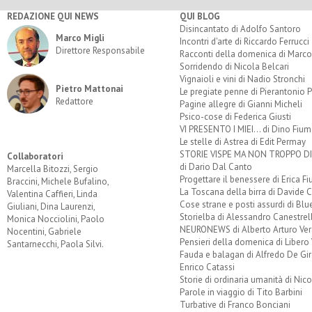
REDAZIONE QUI NEWS
QUI BLOG
Disincantato di Adolfo Santoro
Marco Migli
Incontri d'arte di Riccardo Ferrucci
Direttore Responsabile
Racconti della domenica di Marco
Sorridendo di Nicola Belcari
Vignaioli e vini di Nadio Stronchi
Pietro Mattonai
Le pregiate penne di Pierantonio P
Redattore
Pagine allegre di Gianni Micheli
Psico-cose di Federica Giusti
VI PRESENTO I MIEI... di Dino Fium
Le stelle di Astrea di Edit Permay
STORIE VISPE MA NON TROPPO 
Collaboratori
di Dario Dal Canto
Marcella Bitozzi, Sergio
Progettare il benessere di Erica F
Braccini, Michele Bufalino,
La Toscana della birra di Davide 
Valentina Caffieri, Linda
Cose strane e posti assurdi di Bl
Giuliani, Dina Laurenzi,
Storielba di Alessandro Canestrell
Monica Nocciolini, Paolo
NEURONEWS di Alberto Arturo Ver
Nocentini, Gabriele
Pensieri della domenica di Libero 
Santarnecchi, Paola Silvi.
Fauda e balagan di Alfredo De Gi
Enrico Catassi
Storie di ordinaria umanità di Nico
Parole in viaggio di Tito Barbini
Turbative di Franco Bonciani