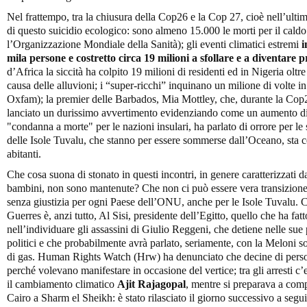
Nel frattempo, tra la chiusura della Cop26 e la Cop 27, cioè nell’ult
di questo suicidio ecologico: sono almeno 15.000 le morti per il cal
l’Organizzazione Mondiale della Sanità); gli eventi climatici estremi
i
mila persone e costretto circa 19 milioni a sfollare e a diventare 
d’Africa la siccità ha colpito 19 milioni di residenti ed in Nigeria oltre 
causa delle alluvioni; i “super-ricchi” inquinano un milione di volte in 
Oxfam); la premier delle Barbados, Mia Mottley, che, durante la Cop
lanciato un durissimo avvertimento evidenziando come un aumento di
"condanna a morte" per le nazioni insulari, ha parlato di orrore per le 
delle Isole Tuvalu, che stanno per essere sommerse dall’Oceano, sta 
abitanti.
Che cosa suona di stonato in questi incontri, in genere caratterizzati
bambini, non sono mantenute? Che non ci può essere vera transizione
senza giustizia per ogni Paese dell’ONU, anche per le Isole Tuvalu. C
Guerres è, anzi tutto, Al Sisi, presidente dell’Egitto, quello che ha fa
nell’individuare gli assassini di Giulio Reggeni, che detiene nelle sue 
politici e che probabilmente avrà parlato, seriamente, con la Meloni sol
di gas. Human Rights Watch (Hrw) ha denunciato che decine di persone
perché volevano manifestare in occasione del vertice; tra gli arresti c’e
il cambiamento climatico
Ajit Rajagopal
, mentre si preparava a comp
Cairo a Sharm el Sheikh: è stato rilasciato il giorno successivo a segui