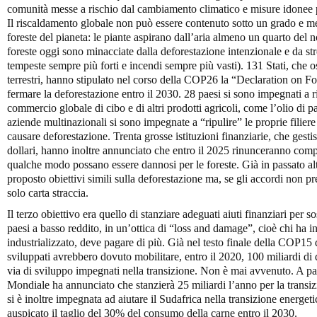
comunità messe a rischio dal cambiamento climatico e misure idonee pe
Il riscaldamento globale non può essere contenuto sotto un grado e m
foreste del pianeta: le piante aspirano dall’aria almeno un quarto del
foreste oggi sono minacciate dalla deforestazione intenzionale e da stres
tempeste sempre più forti e incendi sempre più vasti). 131 Stati, che os
terrestri, hanno stipulato nel corso della COP26 la “Declaration on F
fermare la deforestazione entro il 2030. 28 paesi si sono impegnati a 
commercio globale di cibo e di altri prodotti agricoli, come l’olio di p
aziende multinazionali si sono impegnate a “ripulire” le proprie filiere
causare deforestazione. Trenta grosse istituzioni finanziarie, che gesti
dollari, hanno inoltre annunciato che entro il 2025 rinunceranno comp
qualche modo possano essere dannosi per le foreste. Già in passato al
proposto obiettivi simili sulla deforestazione ma, se gli accordi non p
solo carta straccia.
Il terzo obiettivo era quello di stanziare adeguati aiuti finanziari per s
paesi a basso reddito, in un’ottica di “loss and damage”, cioè chi ha i
industrializzato, deve pagare di più. Già nel testo finale della COP1
sviluppati avrebbero dovuto mobilitare, entro il 2020, 100 miliardi di d
via di sviluppo impegnati nella transizione. Non è mai avvenuto. A 
Mondiale ha annunciato che stanzierà 25 miliardi l’anno per la trans
si è inoltre impegnata ad aiutare il Sudafrica nella transizione energ
auspicato il taglio del 30% del consumo della carne entro il 2030.