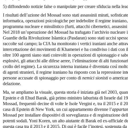
5) diffondendo notizie false o manipolate per creare sfiducia nella lea
I risultati dell’azione del Mossad sono stati assassinii mirati, sofistica
informatica, operazioni psicologiche per indebolire il regime iraniano, 
programma nucleare e missilistico (furti, attacchi cibernetici, assassini d
Nel 2018 un’operazione del Mossad ha trafugato l’archivio nucleare 
Guardie della Rivoluzione Islamica (Pasdaran) sono stati uccisi spess
raccolte sul campo; la CIA ha monitorato i vertici iraniani anche attrav
intercettazione dei movimenti di Khamenei e ha condiviso i dati con 
oltre 100 agenti siano stati coinvolti in operazioni di spionaggio e sabo
esplosivi, gli attacchi alle difese aeree, l’eliminazione di alti funzionar
crollo del regime). La sicurezza interna iraniana è diventata così molto
di agenti stranieri, il regime iraniano ha risposto con la repressione i
persone accusate di spionaggio per conto di
nemici sionisti
o americani
delazione.
Ma, se ampliamo la visuale, questa storia è iniziata già nel 2003, quand
Epstein e di Ehud Barak, già primo ministro laburista di Israele dal 1
Mossad, frequentò decine di volte le Isole Vergini e, tra il 2015 e il 
casa di Epstein di New York, un cui appartamento divenne l’
apparta
Mossad per installare dispositivi di sorveglianza e di registrazione del
potenti sodali. Yoni Koren, un alto aiutante di Barak ed ex-ufficiale 
questa casa tra il 2013 e il 2015. Di qui è facile l’ipotesi, sostenuta da 