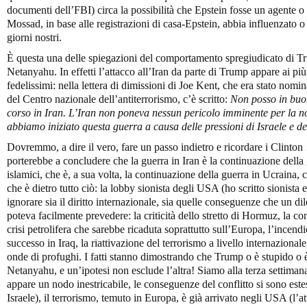
documenti dell’FBI) circa la possibilità che Epstein fosse un agente o
Mossad, in base alle registrazioni di casa-Epstein, abbia influenzato o 
giorni nostri.
È questa una delle spiegazioni del comportamento spregiudicato di Tru
Netanyahu. In effetti l’attacco all’Iran da parte di Trump appare ai più
fedelissimi: nella lettera di dimissioni di Joe Kent, che era stato nom
del Centro nazionale dell’antiterrorismo, c’è scritto:
Non posso in buon
corso in Iran. L’Iran non poneva nessun pericolo imminente per la no
abbiamo iniziato questa guerra a causa delle pressioni di Israele e d
Dovremmo, a dire il vero, fare un passo indietro e ricordare i Clinton
porterebbe a concludere che la guerra in Iran è la continuazione della g
islamici, che è, a sua volta, la continuazione della guerra in Ucraina, 
che è dietro tutto ciò: la lobby sionista degli USA (ho scritto sionista
ignorare sia il diritto internazionale, sia quelle conseguenze che un d
poteva facilmente prevedere: la criticità dello stretto di Hormuz, la c
crisi petrolifera che sarebbe ricaduta soprattutto sull’Europa, l’incendi
successo in Iraq, la riattivazione del terrorismo a livello internazionale,
onde di profughi. I fatti stanno dimostrando che Trump o è stupido o 
Netanyahu, e un’ipotesi non esclude l’altra! Siamo alla terza settimana
appare un nodo inestricabile, le conseguenze del conflitto si sono est
Israele), il terrorismo, temuto in Europa, è già arrivato negli USA (l’at