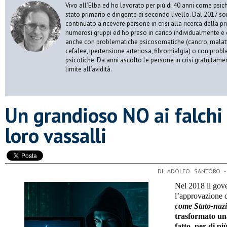
Vivo all’Elba ed ho lavorato per più di 40 anni come psic
stato primario e dirigente di secondo livello. Dal 2017 s
continuato a ricevere persone in crisi alla ricerca della p
numerosi gruppi ed ho preso in carico individualmente e 
anche con problematiche psicosomatiche (cancro, malatt
cefalee, ipertensione arteriosa, fibromialgia) o con prob
psicotiche. Da anni ascolto le persone in crisi gratuitame
limite all’avidità.
​Un grandioso NO ai falchi 
loro vassalli
DI ADOLFO SANTORO 
Nel 2018 il gov
l’approvazione 
come Stato-nazi
trasformato un
fatto, per di p