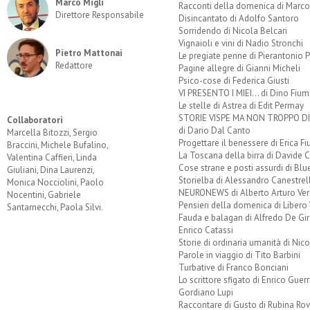
Marco Migli
Racconti della domenica di Marco
Direttore Responsabile
Disincantato di Adolfo Santoro
Sorridendo di Nicola Belcari
Vignaioli e vini di Nadio Stronchi
Pietro Mattonai
Le pregiate penne di Pierantonio P
Redattore
Pagine allegre di Gianni Micheli
Psico-cose di Federica Giusti
VI PRESENTO I MIEI... di Dino Fium
Le stelle di Astrea di Edit Permay
STORIE VISPE MA NON TROPPO 
Collaboratori
di Dario Dal Canto
Marcella Bitozzi, Sergio
Progettare il benessere di Erica F
Braccini, Michele Bufalino,
La Toscana della birra di Davide 
Valentina Caffieri, Linda
Cose strane e posti assurdi di Bl
Giuliani, Dina Laurenzi,
Storielba di Alessandro Canestrell
Monica Nocciolini, Paolo
NEURONEWS di Alberto Arturo Ver
Nocentini, Gabriele
Pensieri della domenica di Libero 
Santarnecchi, Paola Silvi.
Fauda e balagan di Alfredo De Gi
Enrico Catassi
Storie di ordinaria umanità di Nico
Parole in viaggio di Tito Barbini
Turbative di Franco Bonciani
Lo scrittore sfigato di Enrico Guerr
Gordiano Lupi
Raccontare di Gusto di Rubina Rov