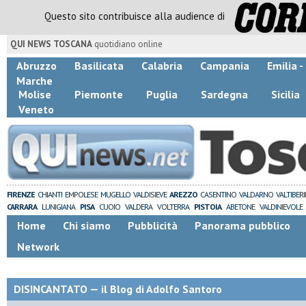
Questo sito contribuisce alla audience di
QUI NEWS TOSCANA
quotidiano online
Abruzzo
Basilicata
Calabria
Campania
Emilia 
Marche
Molise
Piemonte
Puglia
Sardegna
Sicilia
Veneto
FIRENZE
CHIANTI
EMPOLESE
MUGELLO
VALDISIEVE
AREZZO
CASENTINO
VALDARNO
VALTIBER
CARRARA
LUNIGIANA
PISA
CUOIO
VALDERA
VOLTERRA
PISTOIA
ABETONE
VALDINIEVOLE
Home
Chi siamo
Pubblicità
Panorama pubblico
Network
DISINCANTATO — il Blog di Adolfo Santoro