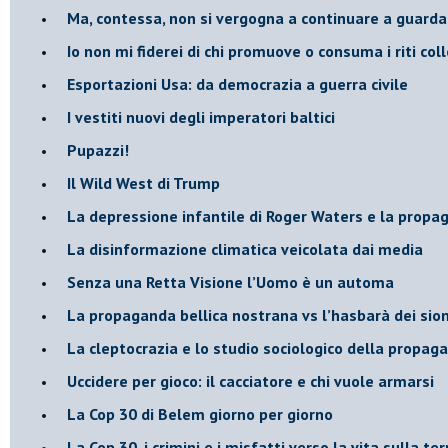
​Ma, contessa, non si vergogna a continuare a guar
​Io non mi fiderei di chi promuove o consuma i riti coll
Esportazioni Usa: da democrazia a guerra civile
​I vestiti nuovi degli imperatori baltici
​Pupazzi!
​Il Wild West di Trump
​La depressione infantile di Roger Waters e la propa
​La disinformazione climatica veicolata dai media
Senza una Retta Visione l’Uomo è un automa
​La propaganda bellica nostrana vs l’hasbarà dei sion
​La cleptocrazia e lo studio sociologico della propag
​Uccidere per gioco: il cacciatore e chi vuole armarsi
​La Cop 30 di Belem giorno per giorno
La Cop 30, i crimini e i misfatti verso la vita sulla ter