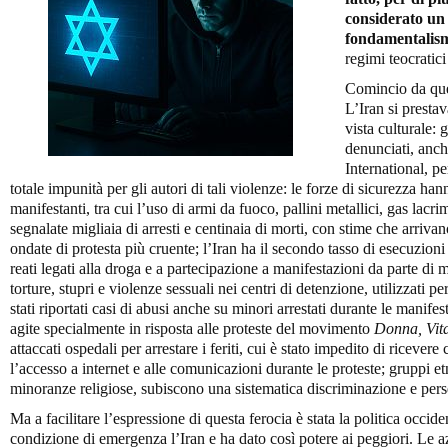
considerato un 
fondamentalism
regimi teocratici
Comincio da quel
L’Iran si presta
vista culturale: g
denunciati, an
International, p
totale impunità per gli autori di tali violenze: le forze di sicurezza han
manifestanti, tra cui l’uso di armi da fuoco, pallini metallici, gas lac
segnalate migliaia di arresti e centinaia di morti, con stime che arrivan
ondate di protesta più cruente; l’Iran ha il secondo tasso di esecuzion
reati legati alla droga e a partecipazione a manifestazioni da parte di 
torture, stupri e violenze sessuali nei centri di detenzione, utilizzati p
stati riportati casi di abusi anche su minori arrestati durante le manifes
agite specialmente in risposta alle proteste del movimento
Donna, Vita
attaccati ospedali per arrestare i feriti, cui è stato impedito di ricever
l’accesso a internet e alle comunicazioni durante le proteste; gruppi e
minoranze religiose, subiscono una sistematica discriminazione e pers
Ma a facilitare l’espressione di questa ferocia è stata la politica occid
condizione di emergenza l’Iran e ha dato così potere ai peggiori. Le a