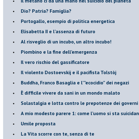
​Il metano ci dà una mano nel suicidio del pianeta
​Dio? Patria? Famiglia?
Portogallo, esempio di politica energetica
​Elisabetta II e l’assenza di futuro
Al risveglio di un incubo, un altro incubo!
​Piombino e la fine dell’emergenza
​Il vero rischio del gassificatore
​Il violento Dostoevskij e il pacifista Tolstòj
​Buddha, Franco Basaglia e l’”ecocidio” dei negazi
​È difficile vivere da sani in un mondo malato
Solastalgia e lotta contro le prepotenze dei governi 
​A mio modesto parere 1: come l’uomo si sta suicida
​Umile proposta
​La Vita scorre con te, senza di te