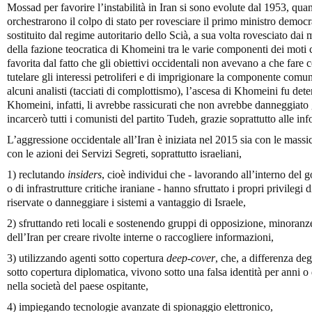
Mossad per favorire l’instabilità in Iran si sono evolute dal 1953, qua
orchestrarono il colpo di stato per rovesciare il primo ministro demo
sostituito dal regime autoritario dello Scià, a sua volta rovesciato da
della fazione teocratica di Khomeini tra le varie componenti dei moti
favorita dal fatto che gli obiettivi occidentali non avevano a che fare 
tutelare gli interessi petroliferi e di imprigionare la componente comu
alcuni analisti (tacciati di complottismo), l’ascesa di Khomeini fu deter
Khomeini, infatti, li avrebbe rassicurati che non avrebbe danneggiato gl
incarcerò tutti i comunisti del partito Tudeh, grazie soprattutto alle in
L’aggressione occidentale all’Iran è iniziata nel 2015 sia con le mass
con le azioni dei Servizi Segreti, soprattutto israeliani,
1) reclutando
insiders
, cioè individui che - lavorando all’interno del 
o di infrastrutture critiche iraniane - hanno sfruttato i propri privilegi
riservate o danneggiare i sistemi a vantaggio di Israele,
2) sfruttando reti locali e sostenendo gruppi di opposizione, minoranze
dell’Iran per creare rivolte interne o raccogliere informazioni,
3) utilizzando agenti sotto copertura
deep-cover
, che, a differenza deg
sotto copertura diplomatica, vivono sotto una falsa identità per anni
nella società del paese ospitante,
4) impiegando tecnologie avanzate di spionaggio elettronico,