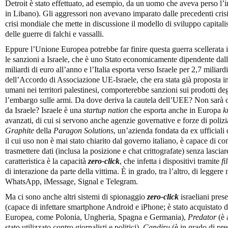
Detroit è stato effettuato, ad esempio, da un uomo che aveva perso l’in
in Libano). Gli aggressori non avevano imparato dalle precedenti crisi
crisi mondiale che mette in discussione il modello di sviluppo capitalist
delle guerre di falchi e vassalli.
Eppure l’Unione Europea potrebbe far finire questa guerra scellerata
le sanzioni a Israele, che è uno Stato economicamente dipendente dal
miliardi di euro all’anno e l’Italia esporta verso Israele per 2,7 miliardi
dell’Accordo di Associazione UE-Israele, che era stata già proposta in 
umani nei territori palestinesi, comporterebbe sanzioni sui prodotti degl
l’embargo sulle armi. Da dove deriva la cautela dell’UEE? Non sarà che
da Israele? Israele è una
startup nation
che esporta anche in Europa
k
avanzati, di cui si servono anche agenzie governative e forze di poli
Graphite
della
Paragon Solutions
, un’azienda fondata da ex ufficiali 
il cui uso non è mai stato chiarito dal governo italiano, è capace di c
trasmettere dati (inclusa la posizione e chat crittografate) senza lascia
caratteristica è la capacità
zero-click
, che infetta i dispositivi tramite
fi
di interazione da parte della vittima. È in grado, tra l’altro, di legger
WhatsApp, iMessage, Signal e Telegram.
Ma ci sono anche altri sistemi di spionaggio
zero-click
israeliani prese
(capace di infettare smartphone Android e iPhone; è stato acquistato
Europea, come Polonia, Ungheria, Spagna e Germania),
Predator
(è 
stato utilizzato contro giornalisti e politici),
Candiru
(è in grado di pren