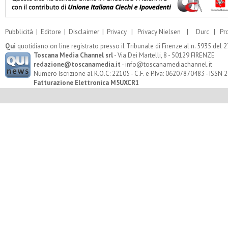
Pubblicità
|
Editore
|
Disclaimer
|
Privacy
|
Privacy Nielsen
|
Durc
|
Pr
Qui
quotidiano on line registrato presso il Tribunale di Firenze al n. 5935 del
Toscana Media Channel srl
- Via Dei Martelli, 8 - 50129 FIRENZE
redazione@toscanamedia.it
- info@toscanamediachannel.it
Numero Iscrizione al R.O.C: 22105 - C.F. e P.Iva: 06207870483 - ISSN
Fatturazione Elettronica M5UXCR1