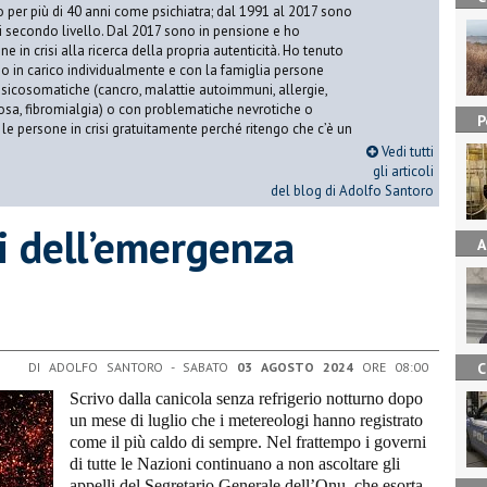
o per più di 40 anni come psichiatra; dal 1991 al 2017 sono
di secondo livello. Dal 2017 sono in pensione e ho
e in crisi alla ricerca della propria autenticità. Ho tenuto
o in carico individualmente e con la famiglia persone
icosomatiche (cancro, malattie autoimmuni, allergie,
iosa, fibromialgia) o con problematiche nevrotiche o
P
 le persone in crisi gratuitamente perché ritengo che c’è un
Vedi tutti
gli articoli
del blog di Adolfo Santoro
i dell’emergenza
A
DI ADOLFO SANTORO - SABATO
03 AGOSTO 2024
ORE 08:00
C
Scrivo dalla canicola senza refrigerio notturno dopo
un mese di luglio che i metereologi hanno registrato
come il più caldo di sempre. Nel frattempo i governi
di tutte le Nazioni continuano a non ascoltare gli
appelli del Segretario Generale dell’Onu, che esorta