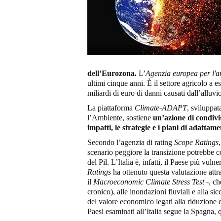
dell’Eurozona.
L’
Agenzia europea per l'
ultimi cinque anni. È il settore agricolo a 
miliardi di euro di danni causati dall’allu
La piattaforma
Climate-ADAPT
, sviluppa
l’Ambiente, sostiene
un’azione di condivi
impatti, le strategie e i piani di adattam
Secondo l’agenzia di rating
Scope Ratings
scenario peggiore la transizione potrebbe cos
del Pil. L’Italia è, infatti, il Paese più vu
Ratings
ha ottenuto questa valutazione attr
il
Macroeconomic Climate Stress Test
-, ch
cronico), alle inondazioni fluviali e alla sic
del valore economico legati alla riduzione de
Paesi esaminati all’Italia segue la Spagna,