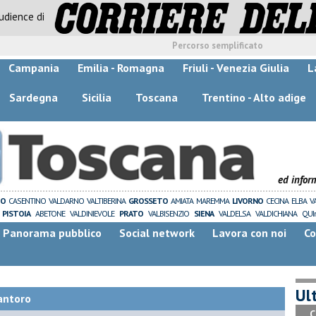
audience di
Percorso semplificato
Campania
Emilia - Romagna
Friuli - Venezia Giulia
L
Sardegna
Sicilia
Toscana
Trentino - Alto adige
ed infor
ZO
CASENTINO
VALDARNO
VALTIBERINA
GROSSETO
AMIATA
MAREMMA
LIVORNO
CECINA
ELBA
V
PISTOIA
ABETONE
VALDINIEVOLE
PRATO
VALBISENZIO
SIENA
VALDELSA
VALDICHIANA
QUI
Panorama pubblico
Social network
Lavora con noi
Co
Ult
antoro
C