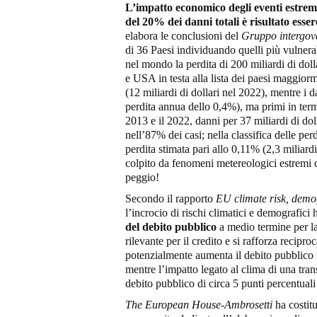
L’impatto economico degli eventi estremi
del 20% dei danni totali è risultato esser
elabora le conclusioni del
Gruppo intergov
di 36 Paesi individuando quelli più vulnerab
nel mondo la perdita di 200 miliardi di doll
e USA in testa alla lista dei paesi maggiorm
(12 miliardi di dollari nel 2022), mentre i
perdita annua dello 0,4%), ma primi in termin
2013 e il 2022, danni per 37 miliardi di dol
nell’87% dei casi; nella classifica delle perd
perdita stimata pari allo 0,11% (2,3 miliardi
colpito da fenomeni metereologici estremi co
peggio!
Secondo il rapporto
EU climate risk, demo
l’incrocio di rischi climatici e demografici
del debito pubblico
a medio termine per l
rilevante per il credito e si rafforza reci
potenzialmente aumenta il debito pubblico f
mentre l’impatto legato al clima di una tra
debito pubblico di circa 5 punti percentuali
The European House-Ambrosetti
ha costit