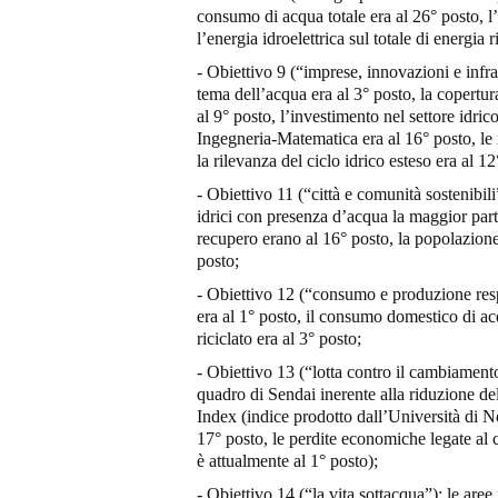
consumo di acqua totale era al 26° posto, l’e
l’energia idroelettrica sul totale di energia
- Obiettivo 9 (“imprese, innovazioni e infras
tema dell’acqua era al 3° posto, la copertura
al 9° posto, l’investimento nel settore idric
Ingegneria-Matematica era al 16° posto, le r
la rilevanza del ciclo idrico esteso era al 12
- Obiettivo 11 (“città e comunità sostenibili
idrici con presenza d’acqua la maggior parte
recupero erano al 16° posto, la popolazione
posto;
- Obiettivo 12 (“consumo e produzione respo
era al 1° posto, il consumo domestico di acq
riciclato era al 3° posto;
- Obiettivo 13 (“lotta contro il cambiamento 
quadro di Sendai inerente alla riduzione de
Index (indice prodotto dall’Università di No
17° posto, le perdite economiche legate al
è attualmente al 1° posto);
- Obiettivo 14 (“la vita sottacqua”): le aree