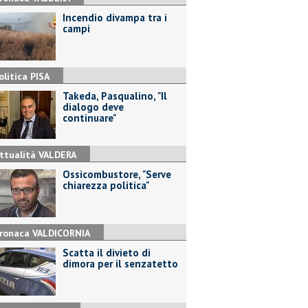
Incendio divampa tra i
campi
olitica PISA
Takeda, Pasqualino, "Il
dialogo deve
continuare"
ttualità VALDERA
Ossicombustore, "Serve
chiarezza politica"
ronaca VALDICORNIA
Scatta il divieto di
dimora per il senzatetto