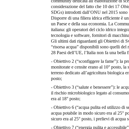
community dedicata all’elaborazione di scena
considerazione del fatto che 10 dei 17
Obie
SDGs) introdotti dall’ONU nel 2015 sono inf
Disporre di una filiera idrica efficiente è u
un Paese e della sua economia. La Community
italiana: gli operatori del ciclo idrico inte
tecnologia e software, fornitori di macchinar
Gli ultimi dati riguardanti gli Obiettivi di 
“risorsa acqua” disponibili sono quelli del r
28 Paesi dell’UE, l’Italia non fa una bella f
- Obiettivo 2 (“sconfiggere la fame”): la pro
monitorate e censite erano al 10° posto, la
terreno dedicato all’agricoltura biologica er
posto;
- Obiettivo 3 (“salute e benessere”): le ac
il rischio microbiologico legato al consumo
era al 18° posto;
- Obiettivo 6 (“acqua pulita ed utilizzo di s
acqua potabile in modo sicuro era al 25° pos
sicuro era al 25° posto, i prelievi di acqua 
- Obiettivo 7 (“energia pulita e accessibile