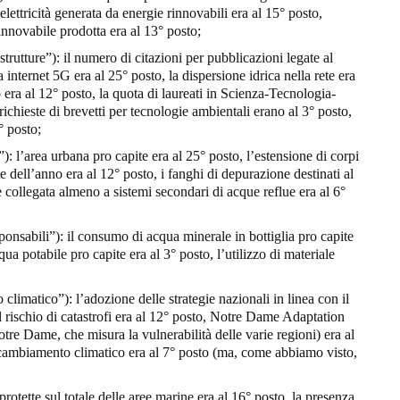
lettricità generata da energie rinnovabili era al 15° posto,
 rinnovabile prodotta era al 13° posto;
trutture”): il numero di citazioni per pubblicazioni legate al
 internet 5G era al 25° posto, la dispersione idrica nella rete era
o era al 12° posto, la quota di laureati in Scienza-Tecnologia-
ichieste di brevetti per tecnologie ambientali erano al 3° posto,
° posto;
”): l’area urbana pro capite era al 25° posto, l’estensione di corpi
 dell’anno era al 12° posto, i fanghi di depurazione destinati al
 collegata almeno a sistemi secondari di acque reflue era al 6°
nsabili”): il consumo di acqua minerale in bottiglia pro capite
ua potabile pro capite era al 3° posto, l’utilizzo di materiale
climatico”): l’adozione delle strategie nazionali in linea con il
l rischio di catastrofi era al 12° posto, Notre Dame Adaptation
tre Dame, che misura la vulnerabilità delle varie regioni) era al
 cambiamento climatico era al 7° posto (ma, come abbiamo visto,
 protette sul totale delle aree marine era al 16° posto, la presenza