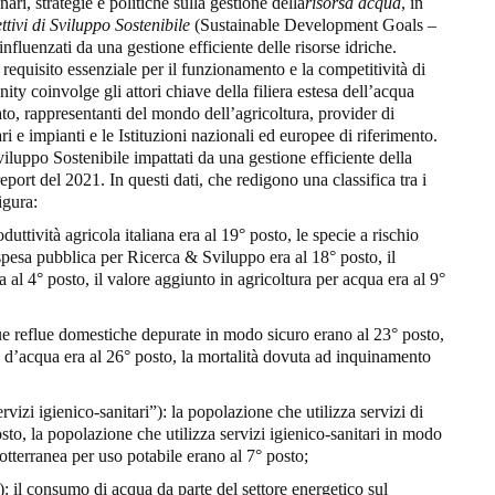
ri, strategie e politiche sulla gestione della
risorsa acqua
, in
ttivi di Sviluppo Sostenibile
(Sustainable Development Goals –
luenzati da una gestione efficiente delle risorse idriche.
n requisito essenziale per il funzionamento e la competitività di
 coinvolge gli attori chiave della filiera estesa dell’acqua
grato, rappresentanti del mondo dell’agricoltura, provider di
i e impianti e le Istituzioni nazionali ed europee di riferimento.
Sviluppo Sostenibile impattati da una gestione efficiente della
eport del 2021. In questi dati, che redigono una classifica tra i
igura:
duttività agricola italiana era al 19° posto, le specie a rischio
 spesa pubblica per Ricerca & Sviluppo era al 18° posto, il
a al 4° posto, il valore aggiunto in agricoltura per acqua era al 9°
que reflue domestiche depurate in modo sicuro erano al 23° posto,
 d’acqua era al 26° posto, la mortalità dovuta ad inquinamento
ervizi igienico-sanitari”): la popolazione che utilizza servizi di
to, la popolazione che utilizza servizi igienico-sanitari in modo
sotterranea per uso potabile erano al 7° posto;
”): il consumo di acqua da parte del settore energetico sul