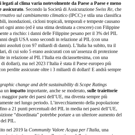
 legati al clima varia notevolmente da Paese a Paese e
meno
e assicurato
. Secondo la Società di Assicurazione
Swiss Re
, che
ernativo sul cambiamento climatico
(IPCC) e stila una classifica
ili, inondazioni, cicloni tropicali, temporali e tempeste causano
ari ogni anno (ed è una stima destinata a crescere) con Filippine
ente a rischio: i danni delle Filippine pesano per il 3% del PIL
 danni degli USA sono secondi in relazione al PIL (con una
i assoluti (con 97 miliardi di danni). L’Italia ha subito, tra il
lari, di cui solo 5 erano assicurati con un’assenza di protezione
ite in relazione al PIL l’Italia era diciassettesima, con una
 di dollari), ma nel 2023 l’Italia è stata il Paese europeo più
n perdite assicurate oltre i 3 miliardi di dollari! E andrà sempre
graphic change and debt sustainability
di
Scope Ratings
 ha un
impatto
importante, anche se moderato,
sulle traiettorie
a maggior parte dei paesi dell’UE, ma diventa sempre più
procamente nel lungo periodo. L’invecchiamento della popolazione
ino a 21 punti percentuali del PIL in media nei paesi dell’UE,
nsizione “disordinata” potrebbe portare a un ulteriore aumento del
 del PIL.
uito nel 2019 la
Community Valore Acqua per l’Italia
, una