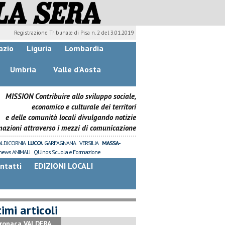
Registrazione Tribunale di Pisa n. 2 del 3.01.2019
azio
Liguria
Lombardia
Umbria
Valle d'Aosta
MISSION Contribuire allo sviluppo sociale,
economico e culturale dei territori
e delle comunità locali divulgando notizie
mazioni attraverso i mezzi di comunicazione
ALDICORNIA
LUCCA
GARFAGNANA
VERSILIA
MASSA-
news ANIMALI
QUInos Scuola e Formazione
ntatti
EDIZIONI LOCALI
imi articoli
ronaca VALDERA