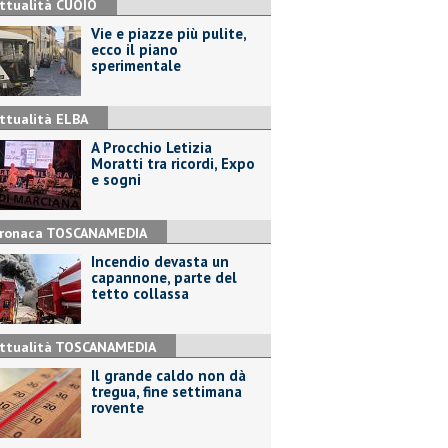
ttualità CUOIO
Vie e piazze più pulite,
ecco il piano
sperimentale
ttualità ELBA
A Procchio Letizia
Moratti tra ricordi, Expo
e sogni
ronaca TOSCANAMEDIA
Incendio devasta un
capannone, parte del
tetto collassa
ttualità TOSCANAMEDIA
Il grande caldo non dà
tregua, fine settimana
rovente