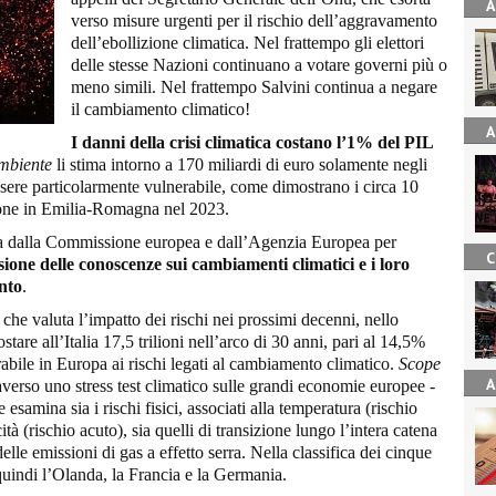
A
verso misure urgenti per il rischio dell’aggravamento
dell’ebollizione climatica. Nel frattempo gli elettori
delle stesse Nazioni continuano a votare governi più o
meno simili. Nel frattempo Salvini continua a negare
il cambiamento climatico!
A
I danni della crisi climatica costano l’1% del PIL
ambiente
li stima intorno a 170 miliardi di euro solamente negli
essere particolarmente vulnerabile, come dimostrano i circa 10
vione in Emilia-Romagna nel 2023.
ta dalla Commissione europea e dall’Agenzia Europea per
C
sione delle conoscenze sui cambiamenti climatici e i loro
ento
.
, che valuta l’impatto dei rischi nei prossimi decenni, nello
tare all’Italia 17,5 trilioni nell’arco di 30 anni, pari al 14,5%
lnerabile in Europa ai rischi legati al cambiamento climatico.
Scope
A
averso uno stress test climatico sulle grandi economie europee -
e esamina sia i rischi fisici, associati alla temperatura (rischio
cità (rischio acuto), sia quelli di transizione lungo l’intera catena
lle emissioni di gas a effetto serra. Nella classifica dei cinque
 quindi l’Olanda, la Francia e la Germania.