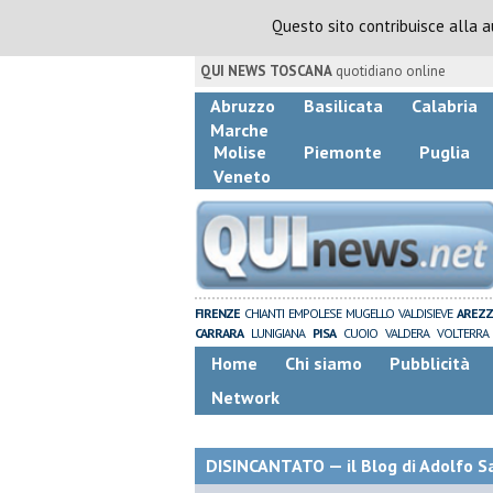
Questo sito contribuisce alla 
QUI NEWS TOSCANA
quotidiano online
Abruzzo
Basilicata
Calabria
Marche
Molise
Piemonte
Puglia
Veneto
FIRENZE
CHIANTI
EMPOLESE
MUGELLO
VALDISIEVE
AREZ
CARRARA
LUNIGIANA
PISA
CUOIO
VALDERA
VOLTERRA
Home
Chi siamo
Pubblicità
Network
DISINCANTATO — il Blog di Adolfo S