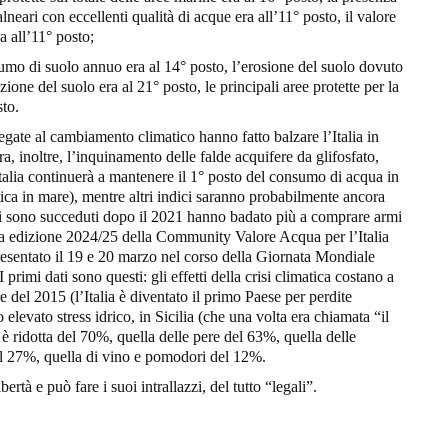
balneari con eccellenti qualità di acque era all’11° posto, il valore
a all’11° posto;
onsumo di suolo annuo era al 14° posto, l’erosione del suolo dovuto
ione del suolo era al 21° posto, le principali aree protette per la
sto.
gate al cambiamento climatico hanno fatto balzare l’Italia in
era, inoltre, l’inquinamento delle falde acquifere da glifosfato,
Italia continuerà a mantenere il 1° posto del consumo di acqua in
tica in mare), mentre altri indici saranno probabilmente ancora
 si sono succeduti dopo il 2021 hanno badato più a comprare armi
sesta edizione 2024/25 della Community Valore Acqua per l’Italia
resentato il 19 e 20 marzo nel corso della Giornata Mondiale
primi dati sono questi: gli effetti della crisi climatica costano a
e del 2015 (l’Italia è diventato il primo Paese per perdite
levato stress idrico, in Sicilia (che una volta era chiamata “il
i è ridotta del 70%, quella delle pere del 63%, quella delle
del 27%, quella di vino e pomodori del 12%.
ertà e può fare i suoi intrallazzi, del tutto “legali”.