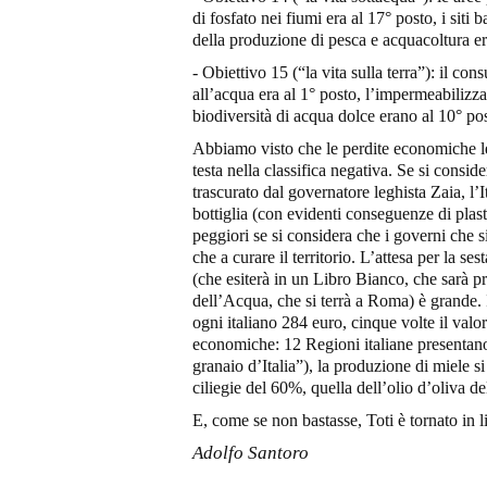
di fosfato nei fiumi era al 17° posto, i siti 
della produzione di pesca e acquacoltura er
- Obiettivo 15 (“la vita sulla terra”): il c
all’acqua era al 1° posto, l’impermeabilizzaz
biodiversità di acqua dolce erano al 10° po
Abbiamo visto che le perdite economiche le
testa nella classifica negativa. Se si consid
trascurato dal governatore leghista Zaia, l’
bottiglia (con evidenti conseguenze di plas
peggiori se si considera che i governi che
che a curare il territorio. L’attesa per la 
(che esiterà in un Libro Bianco, che sarà p
dell’Acqua, che si terrà a Roma) è grande. I 
ogni italiano 284 euro, cinque volte il valor
economiche: 12 Regioni italiane presentano e
granaio d’Italia”), la produzione di miele s
ciliegie del 60%, quella dell’olio d’oliva 
E, come se non bastasse, Toti è tornato in lib
Adolfo Santoro