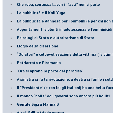
​Che roba, contessa!... con i “fasci” non ci parlo
La pubblicità e il Kali Yuga
​La pubblicità è dannosa per i bambini (e per chi non 
​Appuntamenti violenti in adolescenza e femminicidi
​Psicologi di Stato e autoritarismo di Stato
Elogio della diserzione
“Odiatori” e colpevolizzazione della vittima (“victim
​Patriarcato e Piromania
"Ora si aprono le porte del paradiso"
​A sinistra si fa la rivoluzione, a destra si fanno i sold
​Il “Presidente” (e con lei gli italiani) ha una bella fac
​Il mondo “bolle” ed i governi sono ancora più bolliti
​Gentile Sig.ra Marina B
​Alcol, GHB e triade oscura