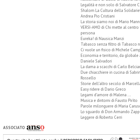
Legalità e non solo di Salvatore C
Shalom La Cultura della Solidarie
Andrea Pio Cristiani
La storia siamo noi di Mario Mann
VERSI-AMO di Chi mette al centro 
persona
Eureka! di Nausica Manzi
Tabasco senza filtro di Tabasco n
Ci vuole un fisico di Michele Camp
Economia e territorio, da globale 
Daniele Salvadori
La dama a scacchi di Carlo Belcia
Due chiacchiere in cucina di Sabri
Rossello
Storie dell'altro secolo di Marcell
Easy ridere di Dario Greco
Legami d'amore di Malena ...
Musica e dintorni di Fausto Pirìto
Parole milonguere di Maria Carus
Lo sguardo di Don Armando Zappo
Leggere di Roberto Cerri
ASSOCIATO