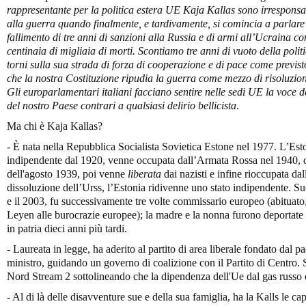
rappresentante per la politica estera UE Kaja Kallas sono irresponsab
alla guerra quando finalmente, e tardivamente, si comincia a parlare 
fallimento di tre anni di sanzioni alla Russia e di armi all’Ucraina c
centinaia di migliaia di morti. Scontiamo tre anni di vuoto della poli
torni sulla sua strada di forza di cooperazione e di pace come previst
che la nostra Costituzione ripudia la guerra come mezzo di risoluzione
Gli europarlamentari italiani facciano sentire nelle sedi UE la voce 
del nostro Paese contrari a qualsiasi delirio bellicista
.
Ma chi è Kaja Kallas?
- È nata nella Repubblica Socialista Sovietica Estone nel 1977. L’Esto
indipendente dal 1920, venne occupata dall’Armata Rossa nel 1940, 
dell'agosto 1939, poi venne
liberata
dai nazisti e infine rioccupata dal
dissoluzione dell’Urss, l’Estonia ridivenne uno stato indipendente. Su
e il 2003, fu successivamente tre volte commissario europeo (abituato
Leyen alle burocrazie europee); la madre e la nonna furono deportate i
in patria dieci anni più tardi.
- Laureata in legge, ha aderito al partito di area liberale fondato dal 
ministro, guidando un governo di coalizione con il Partito di Centro.
Nord Stream 2 sottolineando che la dipendenza dell'Ue dal gas russo 
- Al di là delle disavventure sue e della sua famiglia, ha la Kalls le cap