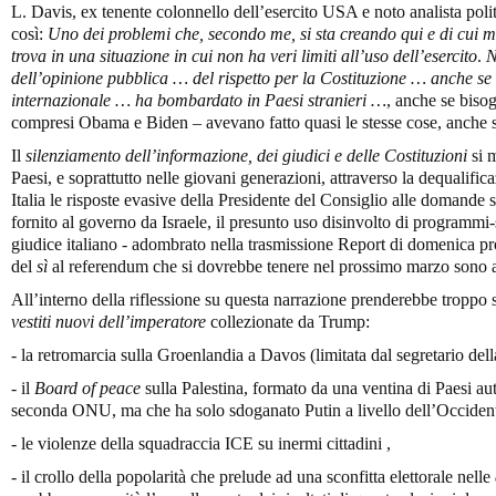
L. Davis, ex tenente colonnello dell’esercito USA e noto analista polit
così:
Uno dei problemi che, secondo me, si sta creando qui e di cui 
trova in una situazione in cui non ha veri limiti all’uso dell’esercito
.
N
dell’opinione pubblica … del rispetto per la Costituzione … anche se
internazionale … ha bombardato in Paesi stranieri …
, anche se biso
compresi Obama e Biden – avevano fatto quasi le stesse cose, anche 
Il
silenziamento dell’informazione, dei giudici e delle Costituzioni
si m
Paesi, e soprattutto nelle giovani generazioni, attraverso la dequalific
Italia le risposte evasive della Presidente del Consiglio alle domand
fornito al governo da Israele, il presunto uso disinvolto di programmi
giudice italiano - adombrato nella trasmissione Report di domenica pro
del
sì
al referendum che si dovrebbe tenere nel prossimo marzo sono as
All’interno della riflessione su questa narrazione prenderebbe troppo 
vestiti nuovi dell’imperatore
collezionate da Trump:
- la retromarcia sulla Groenlandia a Davos (limitata dal segretario de
- il
Board of peace
sulla Palestina, formato da una ventina di Paesi au
seconda ONU, ma che ha solo sdoganato Putin a livello dell’Occiden
- le violenze della squadraccia ICE su inermi cittadini ,
- il crollo della popolarità che prelude ad una sconfitta elettorale nelle