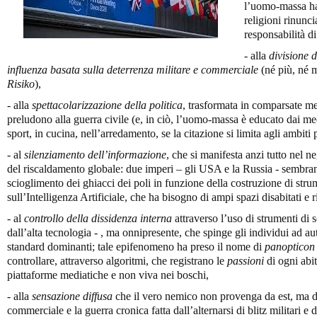
l’uomo-massa ha
religioni rinunc
responsabilità 
- alla
divisione 
influenza basata sulla deterrenza militare e commerciale
(né più, né 
Risiko
),
- alla
spettacolarizzazione della politica
, trasformata in comparsate med
preludono alla guerra civile (e, in ciò, l’uomo-massa è educato dai 
sport, in cucina, nell’arredamento, se la citazione si limita agli ambiti p
- al
silenziamento dell’informazione
, che si manifesta anzi tutto nel 
del riscaldamento globale: due imperi – gli USA e la Russia - sembrano
scioglimento dei ghiacci dei poli in funzione della costruzione di str
sull’Intelligenza Artificiale, che ha bisogno di ampi spazi disabitati e 
- al
controllo della dissidenza interna
attraverso l’uso di strumenti di s
dall’alta tecnologia - , ma onnipresente, che spinge gli individui ad a
standard dominanti; tale epifenomeno ha preso il nome di
panopticon 
controllare, attraverso algoritmi, che registrano le
passioni
di ogni abi
piattaforme mediatiche e non viva nei boschi,
- alla
sensazione diffusa
che il vero nemico non provenga da est, ma da
commerciale e la guerra cronica fatta dall’alternarsi di blitz militari e