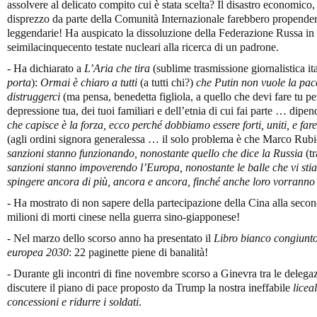
assolvere al delicato compito cui è stata scelta? Il disastro economico, l
disprezzo da parte della Comunità Internazionale farebbero propender
leggendarie! Ha auspicato la dissoluzione della Federazione Russa in 
seimilacinquecento testate nucleari alla ricerca di un padrone.
- Ha dichiarato a
L’Aria che tira
(sublime trasmissione giornalistica it
porta
):
Ormai è chiaro a tutti
(a tutti chi?)
che Putin non vuole la pace
distruggerci
(ma pensa, benedetta figliola, a quello che devi fare tu per
depressione tua, dei tuoi familiari e dell’etnia di cui fai parte … dipen
che capisce è la forza, ecco perché dobbiamo essere forti, uniti, e fare
(agli ordini signora generalessa … il solo problema è che Marco Rubio 
sanzioni stanno funzionando, nonostante quello che dice la Russia
(t
sanzioni stanno impoverendo l’Europa, nonostante le balle che vi st
spingere ancora di più, ancora e ancora, finché anche loro vorranno
- Ha mostrato di non sapere della partecipazione della Cina alla seco
milioni di morti cinese nella guerra sino-giapponese!
- Nel marzo dello scorso anno ha presentato il
Libro bianco congiunto 
europea 2030
: 22 paginette piene di banalità!
- Durante gli incontri di fine novembre scorso a Ginevra tra le deleg
discutere il piano di pace proposto da Trump la nostra ineffabile
licea
concessioni e ridurre i soldati
.