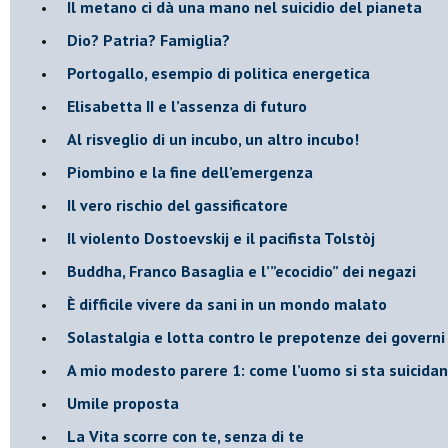
​Il metano ci dà una mano nel suicidio del pianeta
​Dio? Patria? Famiglia?
Portogallo, esempio di politica energetica
​Elisabetta II e l’assenza di futuro
Al risveglio di un incubo, un altro incubo!
​Piombino e la fine dell’emergenza
​Il vero rischio del gassificatore
​Il violento Dostoevskij e il pacifista Tolstòj
​Buddha, Franco Basaglia e l’”ecocidio” dei negazi
​È difficile vivere da sani in un mondo malato
Solastalgia e lotta contro le prepotenze dei governi 
​A mio modesto parere 1: come l’uomo si sta suicida
​Umile proposta
​La Vita scorre con te, senza di te