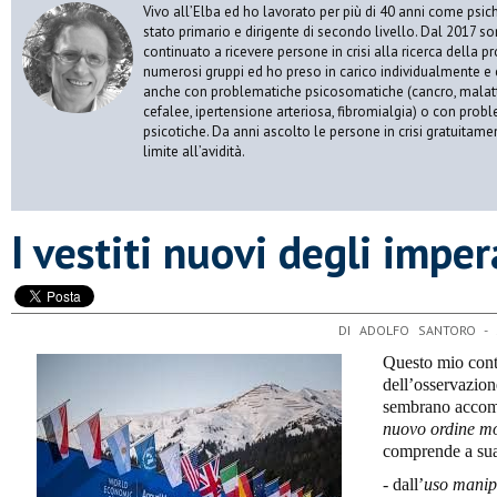
Vivo all’Elba ed ho lavorato per più di 40 anni come psic
stato primario e dirigente di secondo livello. Dal 2017 s
continuato a ricevere persone in crisi alla ricerca della p
numerosi gruppi ed ho preso in carico individualmente e 
anche con problematiche psicosomatiche (cancro, malatt
cefalee, ipertensione arteriosa, fibromialgia) o con prob
psicotiche. Da anni ascolto le persone in crisi gratuitame
limite all’avidità.
​I vestiti nuovi degli imper
DI ADOLFO SANTORO -
Questo mio contr
dell’osservazion
sembrano accomp
nuovo ordine m
comprende a sua
- dall’
uso manipo