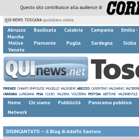
Questo sito contribuisce alla audience di
QUI NEWS TOSCANA
quotidiano online
Abruzzo
Basilicata
Calabria
Campania
Emilia 
Marche
Molise
Piemonte
Puglia
Sardegna
Sicilia
Veneto
FIRENZE
CHIANTI
EMPOLESE
MUGELLO
VALDISIEVE
AREZZO
CASENTINO
VALDARNO
VALTIBER
CARRARA
LUNIGIANA
PISA
CUOIO
VALDERA
VOLTERRA
PISTOIA
ABETONE
VALDINIEVOLE
Home
Chi siamo
Pubblicità
Panorama pubblico
Network
DISINCANTATO — il Blog di Adolfo Santoro