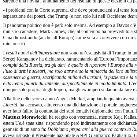
sarebbe una novità l’annullamento dei risultati di queste elezioni da p
- i problemi con la Corte suprema, che deve pronunciarsi sul tema fon
separazione dei poteri, che Trump (e non solo lui nell’Occidente
demo
Il panorama politico non è però solo melma. Ad esempio a Davos c’è s
ministro canadese, Mark Carney, che, al contempo ha provveduto a st
Cina dimostrando (anche all’Europa) come si fa a convivere con un
v
mio amico).
I
vestiti nuovi dell’imperatore
non sono un’esclusività di Trump: in una
Sergej Karaganov ha dichiarato, rammentando all’Europa l’importanza
compiti della Russia, tra gli altri, è quello di riportare l’Europa alla 
l’uso di armi nucleari, ma solo attraverso la minaccia del loro utilizz
sostenere la guerra, sacrificando milioni di ucraini, la pazienza e la 
e dovremo punirli duramente, auspicabilmente in modo limitato
. L’e
dunque solo propria degli Imperi, ma gli ex-imperi si danno da fare e
Alla fine dello scorso anno Angela Merkel, ampliando quanto aveva già
Libertà
, ha accusato, attraverso una dichiarazione al portale unghere
aver fatto fallire la continuità dei suoi tentativi diplomatici con Putin
Mateusz Morawiecki
, ha reagito con veemenza, mentre Kaja Kallas, 
estera Ue,è stata zitta, rispondendo però indirettamente con dichiarazi
gennaio di un anno fa:
Dobbiamo prepararci alla guerra contro la Ru
aveva risposto il Presidente nazionale ANPI Gianfranco Pagliarulo:
L