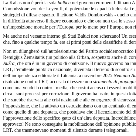
La Kallas non è però la sola
baltica
nel governo europeo. Il lituano An
Commissione von der Leyen II, di potenziare le capacità industriali e g
strategici di difesa e spazio. Il lettone Valdis Dombrovskis - quello c
in difficoltà attraverso il rigore economico e che ora non usa lo stes
un’imposizione mortale per l’Europa, per lo meno per l’Europa non 
Ma anche nel versante interno gli Stati Baltici non scherzano! Un ese
che, fino a qualche tempo fa, era ai primi posti delle classifiche di de
Non mi dilungherò sull’autolesionismo del Partito socialdemocratico li
Remigijus Žemaitaitis (un politico alla Orban, sospettato anche di corr
Aušra,
che ora è in un governo di coalizione. Il nuovo governo ha imme
LRT, l’emittente pubblica nazionale, diventata il terreno di scontro su c
dell’indipendenza editoriale il Lituania: a novembre 2025
Nemuno Au
risoluzione contro LRT, accusata di essere uno
strumento di propaga
come una vendetta contro i media, che costui accusa di essersi mobilit
circa i suoi processi per corruzione. Il governo ha usato, in questa lo
che sarebbe riservata alle crisi nazionali e alle emergenze di sicurezz
l’opposizione, che ha attivato un ostruzionismo con un centinaio di e
come quello di una deputata, che postulava che il licenziamento del d
l’approvazione dello specifico gatto di un’altra deputata. Incredibilm
approvato! Ne sono conseguite la mobilitazione dell’opinione pubblica 
LRT, che trasmettevano momenti di silenzio durante i telegiornali.