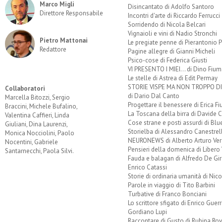
Marco Migli
Disincantato di Adolfo Santoro
Direttore Responsabile
Incontri d'arte di Riccardo Ferrucci
Sorridendo di Nicola Belcari
Vignaioli e vini di Nadio Stronchi
Pietro Mattonai
Le pregiate penne di Pierantonio P
Redattore
Pagine allegre di Gianni Micheli
Psico-cose di Federica Giusti
VI PRESENTO I MIEI... di Dino Fium
Le stelle di Astrea di Edit Permay
STORIE VISPE MA NON TROPPO 
Collaboratori
di Dario Dal Canto
Marcella Bitozzi, Sergio
Progettare il benessere di Erica F
Braccini, Michele Bufalino,
La Toscana della birra di Davide 
Valentina Caffieri, Linda
Cose strane e posti assurdi di Bl
Giuliani, Dina Laurenzi,
Storielba di Alessandro Canestrell
Monica Nocciolini, Paolo
NEURONEWS di Alberto Arturo Ver
Nocentini, Gabriele
Pensieri della domenica di Libero 
Santarnecchi, Paola Silvi.
Fauda e balagan di Alfredo De Gi
Enrico Catassi
Storie di ordinaria umanità di Nico
Parole in viaggio di Tito Barbini
Turbative di Franco Bonciani
Lo scrittore sfigato di Enrico Guerr
Gordiano Lupi
Raccontare di Gusto di Rubina Rov