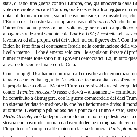
stata, di fatto, una guerra contro l’Europa, che, già impoverita dalla 
voleva e vuole spaccare l’Europa, ora è costretta a fronteggiare un n
dotata di lei in armamenti, sia nel senso nucleare, che missilistico, ch
l’Europa è stata costretta a comprare il gas dall’
amico USA
, che lo p
l’atmosfera, ad un prezzo ottanta volte maggiore rispetto a quello con
a pagare care le armi vendutele dall’
amico USA
; è costretta ad assiste
lavorativa ed alla propria crisi dei valori, tra cui il
green deal
. Con il 
Biden ha fatto finta di contrastare Israele nella continuazione della vio
livello interno – il che è emerso solo ora – le espulsioni forzate di p
numericamente forte sotto tutti i governi democratici. Ed, in tutto que
attesa dello scontro finale con la Cina.
Con Trump gli Usa hanno rinunciato alla maschera di democrazia mostra
tetrade oscura ed ha aggiunto l’aspetto del tecno-capitalismo sfrenato
la propria faccia odiosa. Mentre l’Europa dovrà sobbarcarsi per qualch
contro il
nemico necessario
russo e dovrà – giustamente – contribuire 
ha contribuito a distruggere, con la guerra commerciale dei dazi Trum
un sistema feudatario medioevale, che ha ulteriormente diviso il mond
autoritarie. L’esempio più odioso della politica di Trump è stato, senz
Medio Oriente
, cioè la deportazione di due milioni di palestinesi e la c
striscia che nasconde ancora i cadaveri di decine di migliaia di civili
l’imperterrito Trump ha affermato con la sua sicumera:
Il mio piano pi