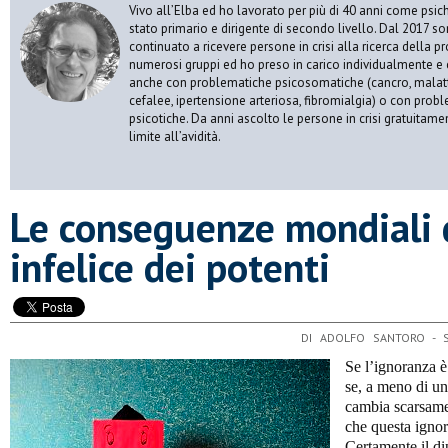
Vivo all’Elba ed ho lavorato per più di 40 anni come psic
stato primario e dirigente di secondo livello. Dal 2017 s
continuato a ricevere persone in crisi alla ricerca della p
numerosi gruppi ed ho preso in carico individualmente e 
anche con problematiche psicosomatiche (cancro, malatt
cefalee, ipertensione arteriosa, fibromialgia) o con prob
psicotiche. Da anni ascolto le persone in crisi gratuitame
limite all’avidità.
Le conseguenze mondiali d
infelice dei potenti
DI ADOLFO SANTORO -
Se l’ignoranza è
se, a meno di u
cambia scarsamen
che questa ignora
Certamente il di