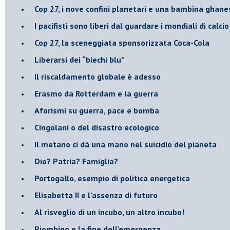
​Cop 27, i nove confini planetari e una bambina ghane
​I pacifisti sono liberi dal guardare i mondiali di calci
​Cop 27, la sceneggiata sponsorizzata Coca-Cola
​Liberarsi dei “biechi blu”
Il riscaldamento globale è adesso
​Erasmo da Rotterdam e la guerra
​Aforismi su guerra, pace e bomba
Cingolani o del disastro ecologico
​Il metano ci dà una mano nel suicidio del pianeta
​Dio? Patria? Famiglia?
Portogallo, esempio di politica energetica
​Elisabetta II e l’assenza di futuro
Al risveglio di un incubo, un altro incubo!
​Piombino e la fine dell’emergenza