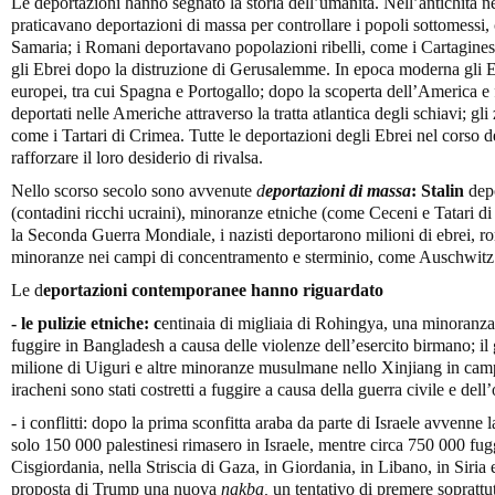
Le deportazioni hanno segnato la storia dell’umanità. Nell’antichità ne
praticavano deportazioni di massa per controllare i popoli sottomessi,
Samaria; i Romani deportavano popolazioni ribelli, come i Cartaginesi
gli Ebrei dopo la distruzione di Gerusalemme. In epoca moderna gli Eb
europei, tra cui Spagna e Portogallo; dopo la scoperta dell’America e 
deportati nelle Americhe attraverso la tratta atlantica degli schiavi; gli
come i Tartari di Crimea. Tutte le deportazioni degli Ebrei nel corso d
rafforzare il loro desiderio di rivalsa.
Nello scorso secolo sono avvenute
d
eportazioni di massa
: Stalin
depo
(contadini ricchi ucraini), minoranze etniche (come Ceceni e Tatari di 
la Seconda Guerra Mondiale, i nazisti deportarono milioni di ebrei, rom
minoranze nei campi di concentramento e sterminio, come Auschwitz
Le d
eportazioni contemporanee hanno riguardato
- le pulizie etniche: c
entinaia di migliaia di Rohingya, una minoranza 
fuggire in Bangladesh a causa delle violenze dell’esercito birmano; il
milione di Uiguri e altre minoranze musulmane nello Xinjiang in campi 
iracheni sono stati costretti a fuggire a causa della guerra civile e del
- i conflitti: dopo la prima sconfitta araba da parte di Israele avvenne 
solo 150 000 palestinesi rimasero in Israele, mentre circa 750 000 fug
Cisgiordania, nella Striscia di Gaza, in Giordania, in Libano, in Siria e
proposta di Trump una nuova
nakba,
un tentativo di premere soprattu