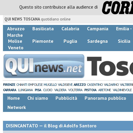
Questo sito contribuisce alla audience di
QUI NEWS TOSCANA
quotidiano online
Abruzzo
Basilicata
Calabria
Campania
Emilia 
Marche
Molise
Piemonte
Puglia
Sardegna
Sicilia
Veneto
FIRENZE
CHIANTI
EMPOLESE
MUGELLO
VALDISIEVE
AREZZO
CASENTINO
VALDARNO
VALTIBER
CARRARA
LUNIGIANA
PISA
CUOIO
VALDERA
VOLTERRA
PISTOIA
ABETONE
VALDINIEVOLE
Home
Chi siamo
Pubblicità
Panorama pubblico
Network
DISINCANTATO — il Blog di Adolfo Santoro