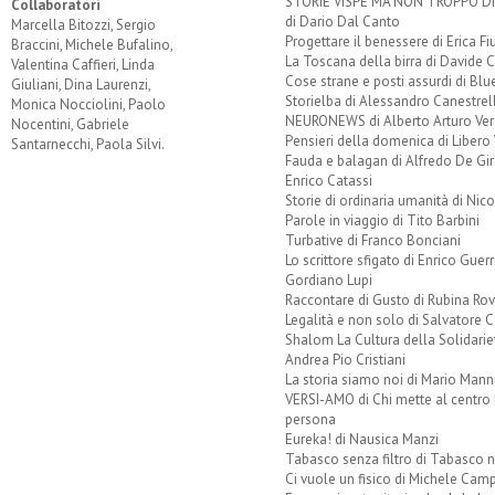
STORIE VISPE MA NON TROPPO 
Collaboratori
di Dario Dal Canto
Marcella Bitozzi, Sergio
Progettare il benessere di Erica F
Braccini, Michele Bufalino,
La Toscana della birra di Davide 
Valentina Caffieri, Linda
Cose strane e posti assurdi di Bl
Giuliani, Dina Laurenzi,
Storielba di Alessandro Canestrell
Monica Nocciolini, Paolo
NEURONEWS di Alberto Arturo Ver
Nocentini, Gabriele
Pensieri della domenica di Libero 
Santarnecchi, Paola Silvi.
Fauda e balagan di Alfredo De Gi
Enrico Catassi
Storie di ordinaria umanità di Nico
Parole in viaggio di Tito Barbini
Turbative di Franco Bonciani
Lo scrittore sfigato di Enrico Guerr
Gordiano Lupi
Raccontare di Gusto di Rubina Rov
Legalità e non solo di Salvatore C
Shalom La Cultura della Solidarie
Andrea Pio Cristiani
La storia siamo noi di Mario Mann
VERSI-AMO di Chi mette al centro 
persona
Eureka! di Nausica Manzi
Tabasco senza filtro di Tabasco n
Ci vuole un fisico di Michele Camp