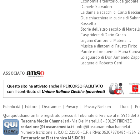
Economia e territorio, da globale 
Daniele Salvadori
La dama a scacchi di Carlo Belcia
Due chiacchiere in cucina di Sabri
Rossello
Storie dell'altro secolo di Marcell
Easy ridere di Dario Greco
Legami d'amore di Malena ...
Musica e dintorni di Fausto Pirìto
Parole milonguere di Maria Carus
Lo sguardo di Don Armando Zappo
Leggere di Roberto Cerri
ASSOCIATO
Pubblicità
|
Editore
|
Disclaimer
|
Privacy
|
Privacy Nielsen
|
Durc
|
Pr
Qui
quotidiano on line registrato presso il Tribunale di Firenze al n. 5935 del
Toscana Media Channel srl
- Via Dei Martelli, 8 - 50129 FIRENZE
redazione@toscanamedia.it
- info@toscanamediachannel.it
Numero Iscrizione al R.O.C: 22105 - C.F. e P.Iva: 06207870483 - ISSN
Fatturazione Elettronica M5UXCR1