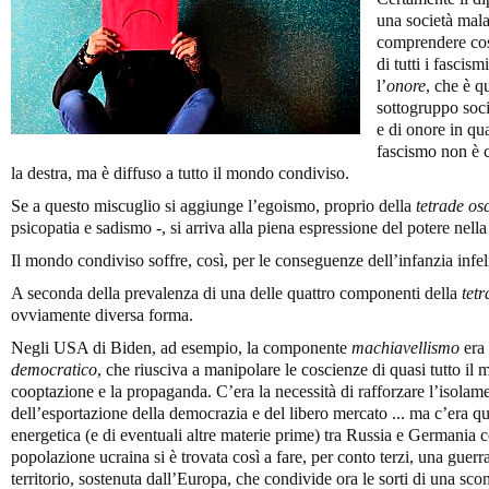
una società mala
comprendere cos
di tutti i fascis
l’
onore
, che è q
sottogruppo socia
e di onore in q
fascismo non è c
la destra, ma è diffuso a tutto il mondo condiviso.
Se a questo miscuglio si aggiunge l’egoismo, proprio della
tetrade os
psicopatia e sadismo -, si arriva alla piena espressione del potere nell
Il mondo condiviso soffre, così, per le conseguenze dell’infanzia infel
A seconda della prevalenza di una delle quattro componenti della
tet
ovviamente diversa forma.
Negli USA di Biden, ad esempio, la componente
machiavellismo
era 
democratico
, che riusciva a manipolare le coscienze di quasi tutto il
cooptazione e la propaganda. C’era la necessità di rafforzare l’isola
dell’esportazione della democrazia e del libero mercato ... ma c’era qu
energetica (e di eventuali altre materie prime) tra Russia e Germania
popolazione ucraina si è trovata così a fare, per conto terzi, una guerr
territorio, sostenuta dall’Europa, che condivide ora le sorti di una sco