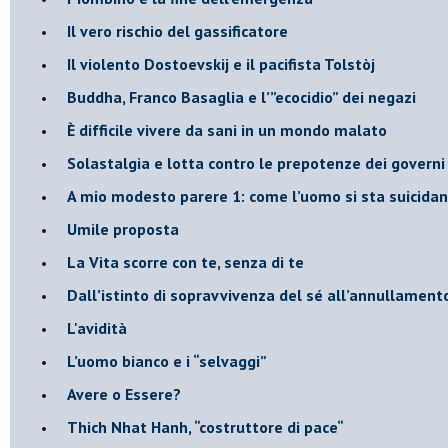
​Il vero rischio del gassificatore
​Il violento Dostoevskij e il pacifista Tolstòj
​Buddha, Franco Basaglia e l’”ecocidio” dei negazi
​È difficile vivere da sani in un mondo malato
Solastalgia e lotta contro le prepotenze dei governi 
​A mio modesto parere 1: come l’uomo si sta suicida
​Umile proposta
​La Vita scorre con te, senza di te
​Dall’istinto di sopravvivenza del sé all’annullamento
L'avidità
​L’uomo bianco e i “selvaggi”
​Avere o Essere?
​Thich Nhat Hanh, “costruttore di pace“