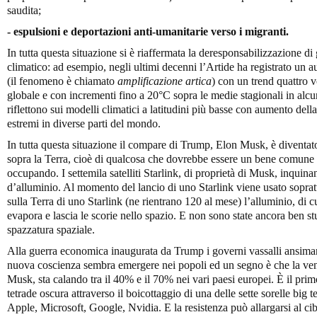
saudita;
- espulsioni e deportazioni anti-umanitarie verso i migranti.
In tutta questa situazione si è riaffermata la deresponsabilizzazione 
climatico: ad esempio, negli ultimi decenni l’Artide ha registrato un 
(il fenomeno è chiamato
amplificazione artica
) con un trend quattro v
globale e con incrementi fino a 20°C sopra le medie stagionali in alc
riflettono sui modelli climatici a latitudini più basse con aumento del
estremi in diverse parti del mondo.
In tutta questa situazione il compare di Trump, Elon Musk, è diventato
sopra la Terra, cioè di qualcosa che dovrebbe essere un bene comune
occupando. I settemila satelliti Starlink, di proprietà di Musk, inquin
d’alluminio. Al momento del lancio di uno Starlink viene usato sopratt
sulla Terra di uno Starlink (ne rientrano 120 al mese) l’alluminio, di cui
evapora e lascia le scorie nello spazio. E non sono state ancora ben s
spazzatura spaziale.
Alla guerra economica inaugurata da Trump i governi vassalli ansima
nuova coscienza sembra emergere nei popoli ed un segno è che la ven
Musk, sta calando tra il 40% e il 70% nei vari paesi europei. È il prim
tetrade oscura attraverso il boicottaggio di una delle sette sorelle b
Apple, Microsoft, Google, Nvidia. E la resistenza può allargarsi al cib