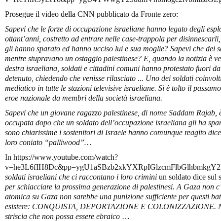
Prosegue il video della CNN pubblicato da Fronte zero:
Sapevi che le forze di occupazione israeliane hanno legato degli esplo
ottant’anni, costretto ad entrare nelle case-trappola per disinnescarli,
gli hanno sparato ed hanno ucciso lui e sua moglie? Sapevi che dei sol
mentre stupravano un ostaggio palestinese? E, quando la notizia è venu
destra israeliana, soldati e cittadini comuni hanno protestato fuori dal
detenuto, chiedendo che venisse rilasciato ... Uno dei soldati coinvolti
mediatico in tutte le stazioni televisive israeliane. Si è tolto il pass
eroe nazionale da membri della società israeliana.
Sapevi che un giovane ragazzo palestinese, di nome Saddam Rajab, è
occupata dopo che un soldato dell’occupazione israeliana gli ha spa
sono chiarissime i sostenitori di Israele hanno comunque reagito dice
loro coniato “palliwood”…
In https://www.youtube.com/watch?
v=he3L6fIH8Dc&pp=ygU1aSBzb2xkYXRpIGlzcmFlbGlhbmkgY
soldati israeliani che ci raccontano i loro crimini
un soldato dice sul
per schiacciare la prossima generazione di palestinesi. A Gaza non
atomica su Gaza non sarebbe una punizione sufficiente per questi batt
esistere: CONQUISTA, DEPORTAZIONE E COLONIZZAZIONE. Non c
striscia che non possa essere ebraico
…