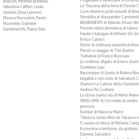
Progettare il benessere di Erica F
Braccini, Michele Bufalino,
La Toscana della birra di Davide 
Valentina Caffieri, Linda
Cose strane e posti assurdi di Bl
Giuliani, Dina Laurenzi,
Storielba di Alessandro Canestrell
Monica Nocciolini, Paolo
NEURONEWS di Alberto Arturo Ver
Nocentini, Gabriele
Pensieri della domenica di Libero 
Santarnecchi, Paola Silvi.
Fauda e balagan di Alfredo De Gi
Enrico Catassi
Storie di ordinaria umanità di Nico
Parole in viaggio di Tito Barbini
Turbative di Franco Bonciani
Lo scrittore sfigato di Enrico Guerr
Gordiano Lupi
Raccontare di Gusto di Rubina Rov
Legalità e non solo di Salvatore C
Shalom La Cultura della Solidarie
Andrea Pio Cristiani
La storia siamo noi di Mario Mann
VERSI-AMO di Chi mette al centro 
persona
Eureka! di Nausica Manzi
Tabasco senza filtro di Tabasco n
Ci vuole un fisico di Michele Camp
Economia e territorio, da globale 
Daniele Salvadori