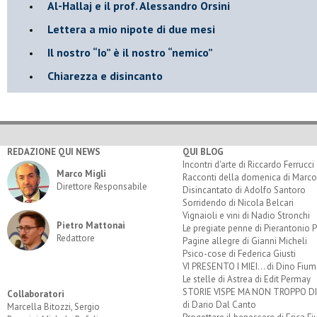
Al-Hallaj e il prof. Alessandro Orsini
​Lettera a mio nipote di due mesi
​Il nostro “Io” è il nostro “nemico”
​Chiarezza e disincanto
REDAZIONE QUI NEWS
QUI BLOG
Incontri d'arte di Riccardo Ferrucci
Marco Migli
Racconti della domenica di Marco
Direttore Responsabile
Disincantato di Adolfo Santoro
Sorridendo di Nicola Belcari
Vignaioli e vini di Nadio Stronchi
Pietro Mattonai
Le pregiate penne di Pierantonio P
Redattore
Pagine allegre di Gianni Micheli
Psico-cose di Federica Giusti
VI PRESENTO I MIEI... di Dino Fium
Le stelle di Astrea di Edit Permay
STORIE VISPE MA NON TROPPO 
Collaboratori
di Dario Dal Canto
Marcella Bitozzi, Sergio