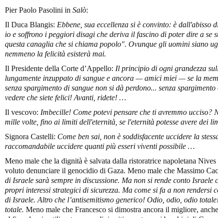
Pier Paolo Pasolini in
Salò
:
Il Duca Blangis:
Ebbene, sua eccellenza si è convinto: è dall'abisso
io e soffrono i peggiori disagi che deriva il fascino di poter dire a se
questa canaglia che si chiama popolo". Ovunque gli uomini siano ugua
nemmeno la felicità esisterà mai.
Il Presidente della Corte d’Appello:
Il principio di ogni grandezza sul
lungamente inzuppato di sangue e ancora — amici miei — se la memo
senza spargimento di sangue non si dà perdono... senza spargimento d
vedere che siete felici! Avanti, ridete! …
Il vescovo:
Imbecille! Come potevi pensare che ti avremmo ucciso? N
mille volte, fino ai limiti dell'eternità, se l'eternità potesse avere dei li
Signora Castelli:
Come ben sai, non è soddisfacente uccidere la stess
raccomandabile uccidere quanti più esseri viventi possibile …
Meno male che la dignità è salvata dalla ristoratrice napoletana Nive
voluto denunciare il genocidio di Gaza. Meno male che Massimo Cacci
di Israele sarà sempre in discussione. Ma non si rende conto Israele c
propri interessi strategici di sicurezza. Ma come si fa a non rendersi c
di Israele. Altro che l’antisemitismo generico! Odio, odio, odio totale!
totale.
Meno male che Francesco si dimostra ancora il migliore, anche