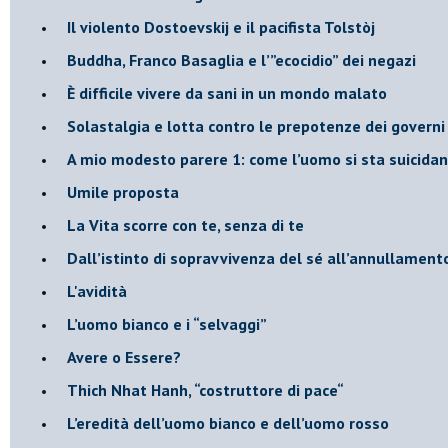
​Il violento Dostoevskij e il pacifista Tolstòj
​Buddha, Franco Basaglia e l’”ecocidio” dei negazi
​È difficile vivere da sani in un mondo malato
Solastalgia e lotta contro le prepotenze dei governi 
​A mio modesto parere 1: come l’uomo si sta suicida
​Umile proposta
​La Vita scorre con te, senza di te
​Dall’istinto di sopravvivenza del sé all’annullamento
L'avidità
​L’uomo bianco e i “selvaggi”
​Avere o Essere?
​Thich Nhat Hanh, “costruttore di pace“
​L’eredità dell’uomo bianco e dell’uomo rosso