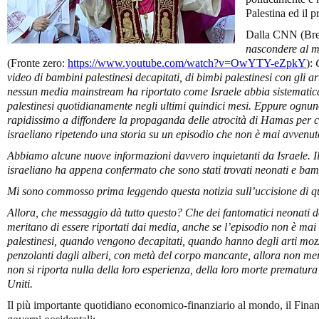
Palestina ed il 
Dalla CNN (Br
nascondere al m
(Fronte zero:
https://www.youtube.com/watch?v=OwYTY-eZpkY
):
video di bambini palestinesi decapitati, di bimbi palestinesi con gli ar
nessun media mainstream ha riportato come Israele abbia sistemati
palestinesi quotidianamente negli ultimi quindici mesi. Eppure ognuno
rapidissimo a diffondere la propaganda delle atrocità di Hamas per 
israeliano ripetendo una storia su un episodio che non è mai avvenut
Abbiamo alcune nuove informazioni davvero inquietanti da Israele. I
israeliano ha appena confermato che sono stati trovati neonati e bamb
Mi sono commosso prima leggendo questa notizia sull’uccisione di 
Allora, che messaggio dà tutto questo? Che dei fantomatici neonati de
meritano di essere riportati dai media, anche se l’episodio non è ma
palestinesi, quando vengono decapitati, quando hanno degli arti moz
penzolanti dagli alberi, con metà del corpo mancante, allora non me
non si riporta nulla della loro esperienza, della loro morte prematura
Uniti.
Il più importante quotidiano economico-finanziario al mondo, il Financ