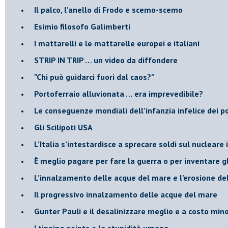
​Il palco, l’anello di Frodo e scemo-scemo
Esimio filosofo Galimberti
​I mattarelli e le mattarelle europei e italiani
​STRIP IN TRIP … un video da diffondere
"Chi può guidarci fuori dal caos?"
​Portoferraio alluvionata … era imprevedibile?
Le conseguenze mondiali dell’infanzia infelice dei p
​Gli Scilipoti USA
L’Italia s’intestardisce a sprecare soldi sul nucleare
È meglio pagare per fare la guerra o per inventare gl
​L’innalzamento delle acque del mare e l’erosione de
​Il progressivo innalzamento delle acque del mare
​Gunter Pauli e il desalinizzare meglio e a costo min
I tipping points e la stupidità umana