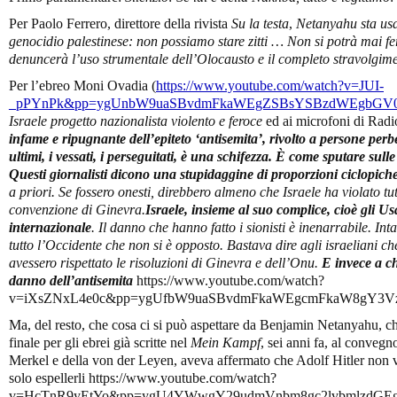
Per Paolo Ferrero, direttore della rivista
Su la testa
,
Netanyahu sta usan
genocidio palestinese: non possiamo stare zitti … Non si potrà mai 
denuncerà l’uso strumentale dell’Olocausto e il completo stravolgi
Per l’ebreo Moni Ovadia (
https://www.youtube.com/watch?v=JUI-
_pPYnPk&pp=ygUnbW9uaSBvdmFkaWEgZSBsYSBzdWEgbGV
Israele progetto nazionalista violento e feroce
ed ai microfoni di Ra
infame e ripugnante dell’epiteto ‘antisemita’, rivolto a persone per
ultimi, i vessati, i perseguitati, è una schifezza
.
È come sputare sulle
Questi giornalisti dicono una stupidaggine di proporzioni ciclopich
a priori. Se fossero onesti, direbbero almeno che Israele ha violato tut
convenzione di Ginevra.
Israele, insieme al suo complice
,
cioè gli Us
internazionale
. Il danno che hanno fatto i sionisti è inenarrabile. Int
tutto l’Occidente che non si è opposto. Bastava dire agli israeliani che
avessero rispettato le risoluzioni di Ginevra e dell’Onu.
E invece a c
danno dell’antisemita
https://www.youtube.com/watch?
v=iXsZNxL4e0c&pp=ygUfbW9uaSBvdmFkaWEgcmFkaW8gY
Ma, del resto, che cosa ci si può aspettare da Benjamin Netanyahu, ch
finale per gli ebrei già scritte nel
Mein Kampf
, sei anni fa, al convegn
Merkel e della von der Leyen, aveva affermato che Adolf Hitler non v
solo espellerli https://www.youtube.com/watch?
v=HcTnR9yEtYo&pp=ygU4YWwgY29udmVnbm8gc2lvbmlzdGE