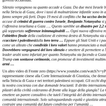
governi occidentali:
Silenzio vergognoso su quanto accade a Gaza. Da due mesi Israele blo
nella Striscia di Gaza, dove i tassi di malnutrizione infantile sono in 
fanno sempre più forti. Dopo 19 mesi di conflitto che
ha ucciso decine
accuse di
crimini di guerra contro Israele
,
Benjamin Netanyahu
si 
l’offensiva israeliana a Gaza …. Questo sarebbe un
disastro per 2,2 
già sopportato
sofferenze inimmaginabili
…
Ogni nuova offensiva ren
l’obiettivo finale
della coalizione di estrema destra di Netanyahu sia 
e
cacciare i palestinesi
dalla
loro terra
…
Eppure gli Stati Uniti e i p
come un alleato che
condivide i loro valori
hanno pronunciato a mal
Dovrebbero vergognarsi del loro silenzio
e smettere di permettere a 
leader arabi sono infuriati per quanto Netanyahu sta facendo a Gaza,
Trump
con sontuose cerimonie
,
con promesse di investimenti multimil
armi
…
Un altro video di Fronte zero (https://www.youtube.com/watch?v=
rappresentante cinese alla Corte Internazionale di Giustizia, che denun
nella Striscia di Gaza e nei territori palestinesi occupati:
Gli occhi dis
la nostra coscienza con due domande brucianti: Il diritto internaziona
pilastri della civiltà cederanno di fronte alla legge della giungla? La
emettere un parere consultivo che tuteli l’integrità del diritto internaz
comunità internazionale. Solo salvaguardando equità e giustizia attrav
costruire una comunità dal futuro condiviso per l’umanità …