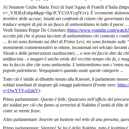
Al Senatore Giulio Maria Terzi di Sant’Agata di Fratelli d’Italia (h
v=_VJERxEnhp4&pp=0gcJCYUJAYcqIYzv):
È veramente doloroso
invettive delle accuse, insulti nei confronti di coloro che governano Isr
traduce sempre di più in un fuoco di antisemitismo in tutto il paese …
Verdi Sinistra Peppe De Cristofaro (
https://www.youtube.com/watch
accetto più che si possa tacciare di antisemitismo chi contesta e comba
… Io mi sono formato sui libri di Primo Levi, mi sono formato sulle
monumenti commemorativi in ottone, incastonati nel selciato davanti al
Shoah e delle persecuzioni nazifasciste)
... e non mi faccio dire da c
antifascista - e magari è anche erede del vecchio tempo che fu, e ma
me lo faccio dire che sono antisemita. L’antisemitismo non c’entra n
popolo palestinese. Vergognatevi quando usate queste categorie ...
Tutto ciò è simile al dibattito tenuto alla Knesset, il parlamento monoca
soldati israeliani di stuprare gli ostaggi palestinesi (Fronte zero:
https
v=OwYTY-eZpkY
):
Primo parlamentare:
Questo è folle. Qualcuno nell’ufficio del procura
dei soldati per ciò che fanno ai terroristi di Nukhba (l’unità di élit
come se niente fosse.
Altro parlamentare:
Inserire un bastone nel retto di una persona, ques
Primo parlamentare:
Silenzio! Se lui è della Nukhba, tutto è legittimo!