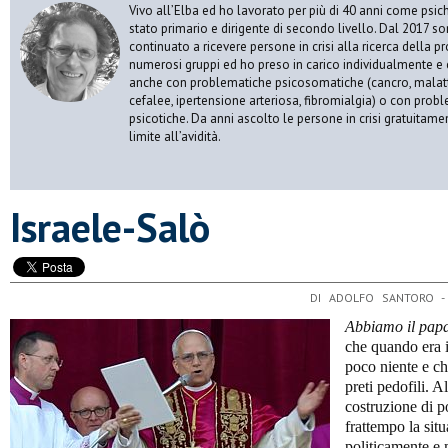
Vivo all’Elba ed ho lavorato per più di 40 anni come psic
stato primario e dirigente di secondo livello. Dal 2017 s
continuato a ricevere persone in crisi alla ricerca della p
numerosi gruppi ed ho preso in carico individualmente e 
anche con problematiche psicosomatiche (cancro, malatt
cefalee, ipertensione arteriosa, fibromialgia) o con prob
psicotiche. Da anni ascolto le persone in crisi gratuitame
limite all’avidità.
Israele-Salò
DI ADOLFO SANTORO 
Abbiamo il pap
che quando era 
poco niente e ch
preti pedofili. A
costruzione di p
frattempo la sit
politicamente e 