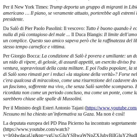
Per il New York Times:
Trump deporta un gruppo di migranti in Libia
americano … Il piano, se veramente attuato, porterebbe agli estremi la
presidente.
Da Salò di Pier Paolo Pasolini: Il vescovo:
Tutto è buono quando è e
nulla di più contagioso del male ...
Il Duca Blangis:
Il limite dell’am
un complice. Questo suo amico sapeva però che la raffinatezza del lib
stesso tempo carnefice e vittima.
Per Giorgio Bocca:
La condizione di Salò è povera e umiliante: un du
un nido di vipere, di gelosie, di assurdi appetiti, un esercito diviso fr
ventura, sopravvissuti della casta militare. E poi l'odio popolare, la 
di Salò sono rimasti per i reduci «la stagione della verità»? Forse n
c'era qualcosa di miracoloso, come una risurrezione del cadavere de
un fascismo, sofferente ma vivo, che senza Salò sarebbe scomparso. Ec
ricordata non come un periodo concluso, ma come un ponte, come la p
sarebbero chiuse alle spalle di Mussolini.
Per il Ministro degli Esteri Antonio Tajani (
https://www.youtube.c
Nessuno mi ha chiesto un’informativa su Gaza.
Ma non è così!
La deputata europea del PD Pina Picierno ha incontrato segretamente l
(https://www.youtube.com/watch?
v=Ir04wdacaUg&pp=ygUxcGluYSBwaWNpZXJubyBlIGluY29ud