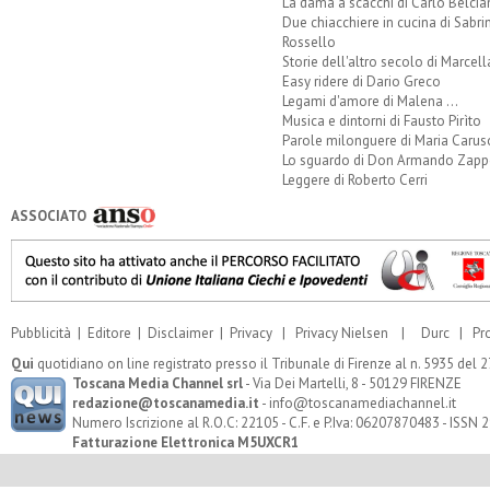
La dama a scacchi di Carlo Belcia
Due chiacchiere in cucina di Sabri
Rossello
Storie dell'altro secolo di Marcell
Easy ridere di Dario Greco
Legami d'amore di Malena ...
Musica e dintorni di Fausto Pirìto
Parole milonguere di Maria Carus
Lo sguardo di Don Armando Zappo
Leggere di Roberto Cerri
ASSOCIATO
Pubblicità
|
Editore
|
Disclaimer
|
Privacy
|
Privacy Nielsen
|
Durc
|
Pr
Qui
quotidiano on line registrato presso il Tribunale di Firenze al n. 5935 del
Toscana Media Channel srl
- Via Dei Martelli, 8 - 50129 FIRENZE
redazione@toscanamedia.it
- info@toscanamediachannel.it
Numero Iscrizione al R.O.C: 22105 - C.F. e P.Iva: 06207870483 - ISSN
Fatturazione Elettronica M5UXCR1