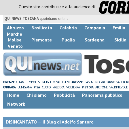
Questo sito contribuisce alla audience di
QUI NEWS TOSCANA
quotidiano online
Abruzzo
Basilicata
Calabria
Campania
Emilia 
Marche
Molise
Piemonte
Puglia
Sardegna
Sicilia
Veneto
FIRENZE
CHIANTI
EMPOLESE
MUGELLO
VALDISIEVE
AREZZO
CASENTINO
VALDARNO
VALTIBER
CARRARA
LUNIGIANA
PISA
CUOIO
VALDERA
VOLTERRA
PISTOIA
ABETONE
VALDINIEVOLE
Home
Chi siamo
Pubblicità
Panorama pubblico
Network
DISINCANTATO — il Blog di Adolfo Santoro