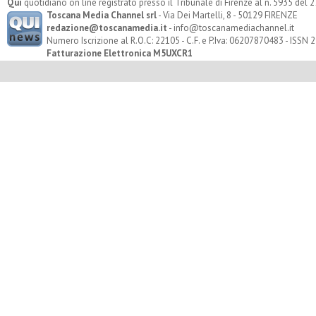
Qui
quotidiano on line registrato presso il Tribunale di Firenze al n. 5935 del
Toscana Media Channel srl
- Via Dei Martelli, 8 - 50129 FIRENZE
redazione@toscanamedia.it
- info@toscanamediachannel.it
Numero Iscrizione al R.O.C: 22105 - C.F. e P.Iva: 06207870483 - ISSN
Fatturazione Elettronica M5UXCR1