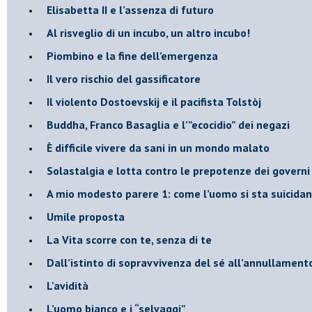
​Elisabetta II e l’assenza di futuro
Al risveglio di un incubo, un altro incubo!
​Piombino e la fine dell’emergenza
​Il vero rischio del gassificatore
​Il violento Dostoevskij e il pacifista Tolstòj
​Buddha, Franco Basaglia e l’”ecocidio” dei negazi
​È difficile vivere da sani in un mondo malato
Solastalgia e lotta contro le prepotenze dei governi 
​A mio modesto parere 1: come l’uomo si sta suicida
​Umile proposta
​La Vita scorre con te, senza di te
​Dall’istinto di sopravvivenza del sé all’annullamento
L'avidità
​L’uomo bianco e i “selvaggi”