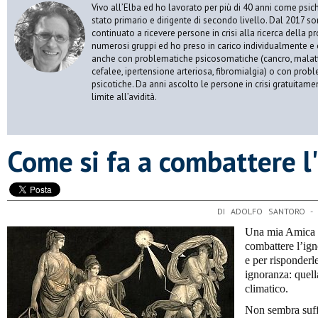
Vivo all’Elba ed ho lavorato per più di 40 anni come psic
stato primario e dirigente di secondo livello. Dal 2017 s
continuato a ricevere persone in crisi alla ricerca della p
numerosi gruppi ed ho preso in carico individualmente e 
anche con problematiche psicosomatiche (cancro, malatt
cefalee, ipertensione arteriosa, fibromialgia) o con prob
psicotiche. Da anni ascolto le persone in crisi gratuitame
limite all’avidità.
Come si fa a combattere l
DI ADOLFO SANTORO -
Una mia Amica m
combattere l’ig
e per risponderl
ignoranza: quel
climatico.
Non sembra suffi