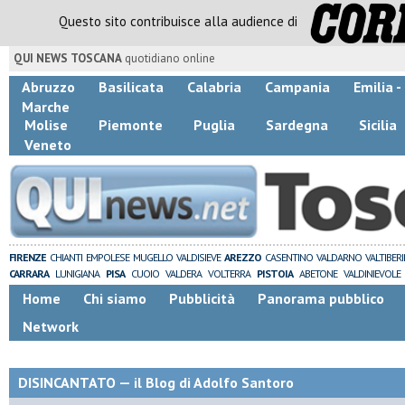
Questo sito contribuisce alla audience di
QUI NEWS TOSCANA
quotidiano online
Abruzzo
Basilicata
Calabria
Campania
Emilia 
Marche
Molise
Piemonte
Puglia
Sardegna
Sicilia
Veneto
FIRENZE
CHIANTI
EMPOLESE
MUGELLO
VALDISIEVE
AREZZO
CASENTINO
VALDARNO
VALTIBER
CARRARA
LUNIGIANA
PISA
CUOIO
VALDERA
VOLTERRA
PISTOIA
ABETONE
VALDINIEVOLE
Home
Chi siamo
Pubblicità
Panorama pubblico
Network
DISINCANTATO — il Blog di Adolfo Santoro