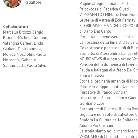
Redattore
Pagine allegre di Gianni Micheli
Psico-cose di Federica Giusti
VI PRESENTO I MIEI... di Dino Fium
Le stelle di Astrea di Edit Permay
STORIE VISPE MA NON TROPPO 
Collaboratori
di Dario Dal Canto
Marcella Bitozzi, Sergio
Progettare il benessere di Erica F
Braccini, Michele Bufalino,
La Toscana della birra di Davide 
Valentina Caffieri, Linda
Cose strane e posti assurdi di Bl
Giuliani, Dina Laurenzi,
Storielba di Alessandro Canestrell
Monica Nocciolini, Paolo
NEURONEWS di Alberto Arturo Ver
Nocentini, Gabriele
Pensieri della domenica di Libero 
Santarnecchi, Paola Silvi.
Fauda e balagan di Alfredo De Gi
Enrico Catassi
Storie di ordinaria umanità di Nico
Parole in viaggio di Tito Barbini
Turbative di Franco Bonciani
Lo scrittore sfigato di Enrico Guerr
Gordiano Lupi
Raccontare di Gusto di Rubina Rov
Legalità e non solo di Salvatore C
Shalom La Cultura della Solidarie
Andrea Pio Cristiani
La storia siamo noi di Mario Mann
VERSI-AMO di Chi mette al centro 