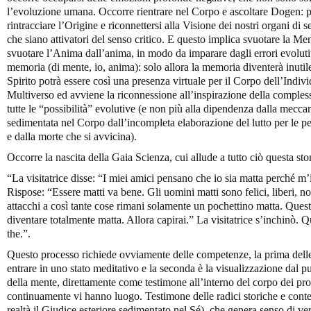
l’evoluzione umana. Occorre rientrare nel Corpo e ascoltare Dogen: p
rintracciare l’Origine e riconnettersi alla Visione dei nostri organi di s
che siano attivatori del senso critico. E questo implica svuotare la Men
svuotare l’Anima dall’anima, in modo da imparare dagli errori evoluti
memoria (di mente, io, anima): solo allora la memoria diventerà inutile
Spirito potrà essere così una presenza virtuale per il Corpo dell’Indivi
Multiverso ed avviene la riconnessione all’inspirazione della complessi
tutte le “possibilità” evolutive (e non più alla dipendenza dalla mecca
sedimentata nel Corpo dall’incompleta elaborazione del lutto per le pe
e dalla morte che si avvicina).
Occorre la nascita della Gaia Scienza, cui allude a tutto ciò questa stor
“La visitatrice disse: “I miei amici pensano che io sia matta perché m’
Rispose: “Essere matti va bene. Gli uomini matti sono felici, liberi, n
attacchi a così tante cose rimani solamente un pochettino matta. Que
diventare totalmente matta. Allora capirai.” La visitatrice s’inchinò.
the.”.
Questo processo richiede ovviamente delle competenze, la prima delle
entrare in uno stato meditativo e la seconda è la visualizzazione dal pu
della mente, direttamente come testimone all’interno del corpo dei proc
continuamente vi hanno luogo. Testimone delle radici storiche e contes
realtà il Giudice esteriore sedimentato nel Sé), che genera senso di v