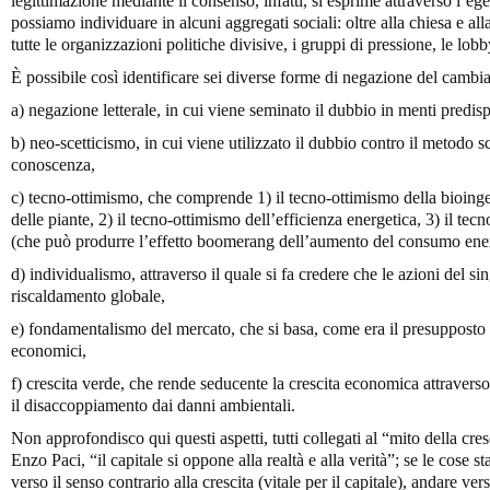
legittimazione mediante il consenso, infatti, si esprime attraverso l’ege
possiamo individuare in alcuni aggregati sociali: oltre alla chiesa e all
tutte le organizzazioni politiche divisive, i gruppi di pressione, le lo
È possibile così identificare sei diverse forme di negazione del cambi
a) negazione letterale, in cui viene seminato il dubbio in menti predispo
b) neo-scetticismo, in cui viene utilizzato il dubbio contro il metodo sc
conoscenza,
c) tecno-ottimismo, che comprende 1) il tecno-ottimismo della bioing
delle piante, 2) il tecno-ottimismo dell’efficienza energetica, 3) il tec
(che può produrre l’effetto boomerang dell’aumento del consumo ener
d) individualismo, attraverso il quale si fa credere che le azioni del sin
riscaldamento globale,
e) fondamentalismo del mercato, che si basa, come era il presupposto de
economici,
f) crescita verde, che rende seducente la crescita economica attraverso
il disaccoppiamento dai danni ambientali.
Non approfondisco qui questi aspetti, tutti collegati al “mito della cres
Enzo Paci, “il capitale si oppone alla realtà e alla verità”; se le cose st
verso il senso contrario alla crescita (vitale per il capitale), andare ver