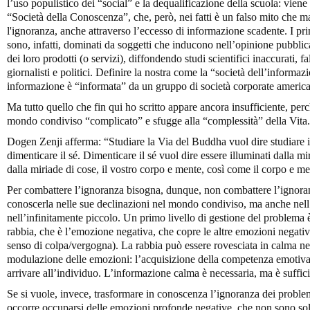
l’uso populistico dei “social” e la dequalificazione della scuola: vien
“Società della Conoscenza”, che, però, nei fatti è un falso mito che ma
l'ignoranza, anche attraverso l’eccesso di informazione scadente. I pr
sono, infatti, dominati da soggetti che inducono nell’opinione pubbl
dei loro prodotti (o servizi), diffondendo studi scientifici inaccurati, f
giornalisti e politici. Definire la nostra come la “società dell’informaz
informazione è “informata” da un gruppo di società corporate american
Ma tutto quello che fin qui ho scritto appare ancora insufficiente, perc
mondo condiviso “complicato” e sfugge alla “complessità” della Vita.
Dogen Zenji afferma: “Studiare la Via del Buddha vuol dire studiare il 
dimenticare il sé. Dimenticare il sé vuol dire essere illuminati dalla m
dalla miriade di cose, il vostro corpo e mente, così come il corpo e men
Per combattere l’ignoranza bisogna, dunque, non combattere l’ignoranz
conoscerla nelle sue declinazioni nel mondo condiviso, ma anche nell
nell’infinitamente piccolo. Un primo livello di gestione del problema 
rabbia, che è l’emozione negativa, che copre le altre emozioni negati
senso di colpa/vergogna). La rabbia può essere rovesciata in calma nei
modulazione delle emozioni: l’acquisizione della competenza emotiva n
arrivare all’individuo. L’informazione calma è necessaria, ma è suffici
Se si vuole, invece, trasformare in conoscenza l’ignoranza dei proble
occorre occuparsi delle emozioni profonde negative, che non sono so