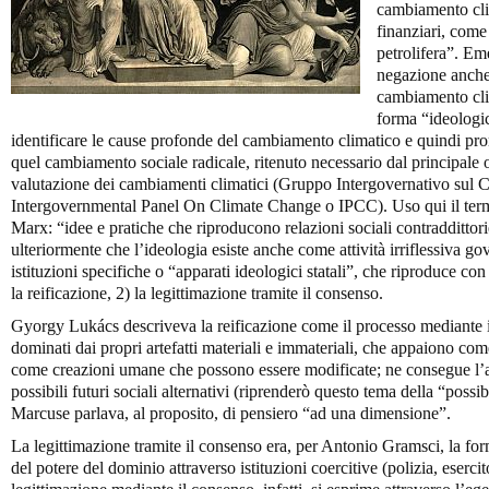
cambiamento clim
finanziari, come 
petrolifera”. Em
negazione anche 
cambiamento clima
forma “ideologi
identificare le cause profonde del cambiamento climatico e quindi pro
quel cambiamento sociale radicale, ritenuto necessario dal principale 
valutazione dei cambiamenti climatici (Gruppo Intergovernativo sul
Intergovernmental Panel On Climate Change o IPCC). Uso qui il term
Marx: “idee e pratiche che riproducono relazioni sociali contraddittor
ulteriormente che l’ideologia esiste anche come attività irriflessiva gove
istituzioni specifiche o “apparati ideologici statali”, che riproduce con 
la reificazione, 2) la legittimazione tramite il consenso.
Gyorgy Lukács descriveva la reificazione come il processo mediante i
dominati dai propri artefatti materiali e immateriali, che appaiono com
come creazioni umane che possono essere modificate; ne consegue l’a
possibili futuri sociali alternativi (riprenderò questo tema della “possi
Marcuse parlava, al proposito, di pensiero “ad una dimensione”.
La legittimazione tramite il consenso era, per Antonio Gramsci, la fo
del potere del dominio attraverso istituzioni coercitive (polizia, esercit