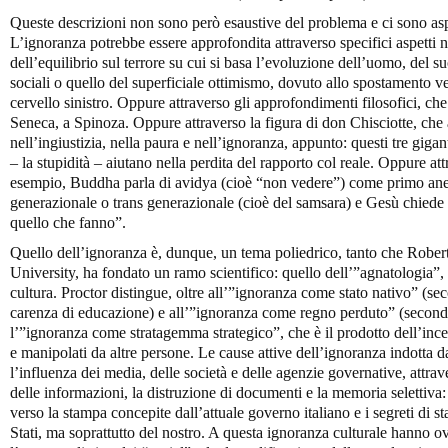
Queste descrizioni non sono però esaustive del problema e ci sono aspe
L’ignoranza potrebbe essere approfondita attraverso specifici aspetti n
dell’equilibrio sul terrore su cui si basa l’evoluzione dell’uomo, del s
sociali o quello del superficiale ottimismo, dovuto allo spostamento ve
cervello sinistro. Oppure attraverso gli approfondimenti filosofici, ch
Seneca, a Spinoza. Oppure attraverso la figura di don Chisciotte, che a
nell’ingiustizia, nella paura e nell’ignoranza, appunto: questi tre gigan
– la stupidità – aiutano nella perdita del rapporto col reale. Oppure attr
esempio, Buddha parla di avidya (cioè “non vedere”) come primo anello
generazionale o trans generazionale (cioè del samsara) e Gesù chiede
quello che fanno”.
Quello dell’ignoranza è, dunque, un tema poliedrico, tanto che Robert
University, ha fondato un ramo scientifico: quello dell’”agnatologia”, 
cultura. Proctor distingue, oltre all’”ignoranza come stato nativo” (se
carenza di educazione) e all’”ignoranza come regno perduto” (seconda
l’”ignoranza come stratagemma strategico”, che è il prodotto dell’ince
e manipolati da altre persone. Le cause attive dell’ignoranza indotta d
l’influenza dei media, delle società e delle agenzie governative, attrav
delle informazioni, la distruzione di documenti e la memoria selettiva
verso la stampa concepite dall’attuale governo italiano e i segreti di sta
Stati, ma soprattutto del nostro. A questa ignoranza culturale hanno