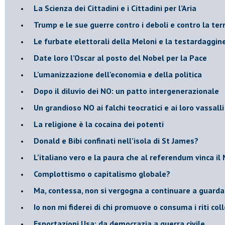
​La Scienza dei Cittadini e i Cittadini per l’Aria
Trump e le sue guerre contro i deboli e contro la ter
​Le furbate elettorali della Meloni e la testardaggin
​Date loro l’Oscar al posto del Nobel per la Pace
L'umanizzazione dell'economia e della politica
​Dopo il diluvio dei NO: un patto intergenerazionale
​Un grandioso NO ai falchi teocratici e ai loro vassalli
La religione è la cocaina dei potenti
Donald e Bibi confinati nell’isola di St James?
L’italiano vero e la paura che al referendum vinca il
​Complottismo o capitalismo globale?
​Ma, contessa, non si vergogna a continuare a guar
​Io non mi fiderei di chi promuove o consuma i riti coll
Esportazioni Usa: da democrazia a guerra civile