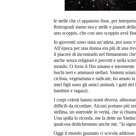
le stelle che ci appaiono fisse, per interpre
Retrogradi siamo noi e stelle e pianeti dell
uno scoppio, che con uno scoppio avrà fine
In gioventù sono stata un’atleta, poi sono ve
All’epoca per una donna era più di una ri
il piacere di incontrarlo nel firmamento che
anche senza religioni e precetti e nella scien
mondo. O forse il Dio umano e inesistente è
buchi neri e ammassi stellari. Sistemi solari
ciclista, vegetariana e radicale, ho amato l
miei figli sono gli amici animali, i gatti del f
bambini e ragazzi.
I corpi celesti hanno nomi diversi, altisonan
difficili da ricordare. Alcuni portano più s
stellina, un asteroide in verità, che si ch
Una spilla lo ricorda, me la dette un Sinda
qualcosa dedicheranno anche me, "la signor
Oggi il mondo guastato ci scivola addosso e