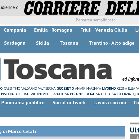
audience di
Percorso semplificato
Campania
Emilia - Romagna
Friuli - Venezia Giulia
L
Sardegna
Sicilia
Toscana
Trentino - Alto adige
ed infor
ZO
CASENTINO
VALDARNO
VALTIBERINA
GROSSETO
AMIATA
MAREMMA
LIVORNO
CECINA
ELBA
V
PISTOIA
ABETONE
VALDINIEVOLE
PRATO
VALBISENZIO
SIENA
VALDELSA
VALDICHIANA
QUI
Panorama pubblico
Social network
Lavora con noi
Co
Ult
 di Marco Celati
A