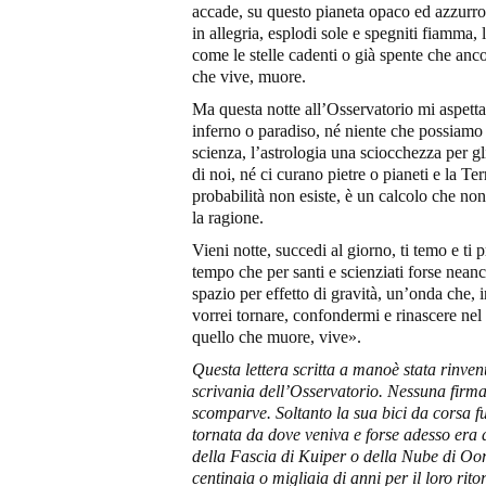
accade, su questo pianeta opaco ed azzurro,
in allegria, esplodi sole e spegniti fiamma, 
come le stelle cadenti o già spente che anco
che vive, muore.
Ma questa notte all’Osservatorio mi aspetta
inferno o paradiso, né niente che possiamo
scienza, l’astrologia una sciocchezza per gli 
di noi, né ci curano pietre o pianeti e la Ter
probabilità non esiste, è un calcolo che non
la ragione.
Vieni notte, succedi al giorno, ti temo e ti 
tempo che per santi e scienziati forse neanc
spazio per effetto di gravità, un’onda che, i
vorrei tornare, confondermi e rinascere nel
quello che muore, vive».
Questa lettera
scritta a mano
è stata
rinven
scrivania dell
’
Osservatorio. Nessuna firma 
scomparve. Soltanto la sua bici da corsa fu
tornata da dove veniva e
forse
adesso era d
della Fascia di Kuiper o della Nube di Oor
centinaia o migliaia di anni per il loro rito