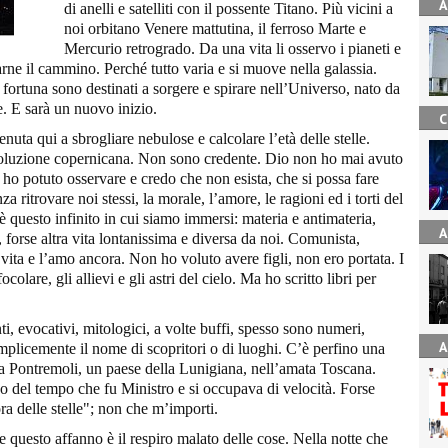
A
di anelli e satelliti con il possente Titano. Più vicini a
noi orbitano Venere mattutina, il ferroso Marte e
Mercurio retrogrado. Da una vita li osservo i pianeti e
tarne il cammino. Perché tutto varia e si muove nella galassia.
a fortuna sono destinati a sorgere e spirare nell’Universo, nato da
. E sarà un nuovo inizio.
C
nuta qui a sbrogliare nebulose e calcolare l’età delle stelle.
voluzione copernicana. Non sono credente. Dio non ho mai avuto
 ho potuto osservare e credo che non esista, che si possa fare
za ritrovare noi stessi, la morale, l’amore, le ragioni ed i torti del
 questo infinito in cui siamo immersi: materia e antimateria,
A
, forse altra vita lontanissima e diversa da noi. Comunista,
a vita e l’amo ancora. Non ho voluto avere figli, non ero portata. I
ocolare, gli allievi e gli astri del cielo. Ma ho scritto libri per
ti, evocativi, mitologici, a volte buffi, spesso sono numeri,
A
emplicemente il nome di scopritori o di luoghi. C’è perfino una
iama Pontremoli, un paese della Lunigiana, nell’amata Toscana.
co del tempo che fu Ministro e si occupava di velocità. Forse
a delle stelle"; non che m’importi.
 questo affanno è il respiro malato delle cose. Nella notte che