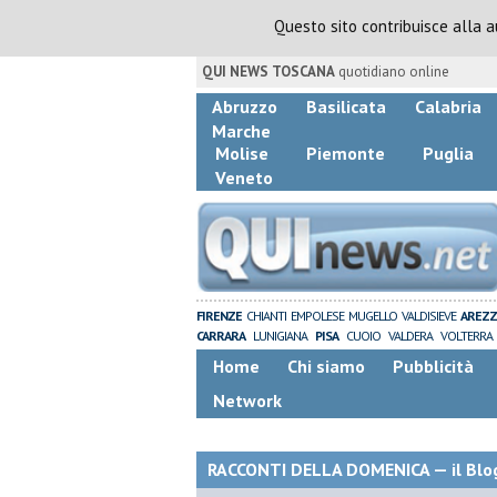
Questo sito contribuisce alla 
QUI NEWS TOSCANA
quotidiano online
Abruzzo
Basilicata
Calabria
Marche
Molise
Piemonte
Puglia
Veneto
FIRENZE
CHIANTI
EMPOLESE
MUGELLO
VALDISIEVE
AREZ
CARRARA
LUNIGIANA
PISA
CUOIO
VALDERA
VOLTERRA
Home
Chi siamo
Pubblicità
Network
RACCONTI DELLA DOMENICA — il Blog