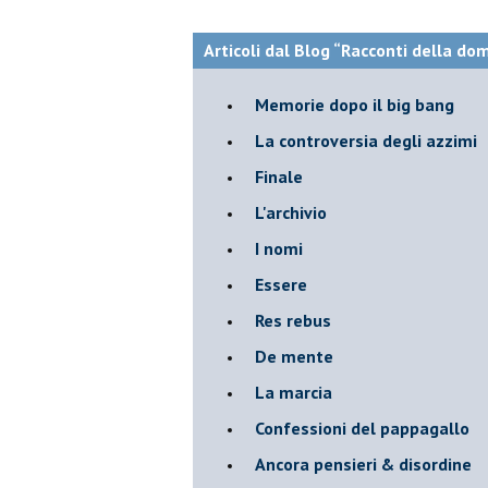
Articoli dal Blog “Racconti della do
Memorie dopo il big bang
La controversia degli azzimi
Finale
L'archivio
I nomi
Essere
Res rebus
De mente
La marcia
Confessioni del pappagallo
Ancora pensieri & disordine