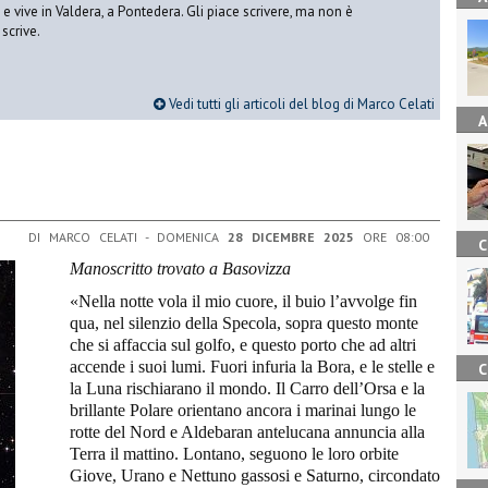
vive in Valdera, a Pontedera. Gli piace scrivere, ma non è
scrive.
Vedi tutti gli articoli del blog di Marco Celati
A
DI MARCO CELATI - DOMENICA
28 DICEMBRE 2025
ORE 08:00
C
Manoscritto trovato a
Basovizza
«Nella notte vola il mio cuore, il buio l’avvolge fin
qua, nel silenzio della Specola, sopra questo monte
che si affaccia sul golfo, e questo porto che ad altri
accende i suoi lumi. Fuori infuria la Bora, e le stelle e
C
la Luna rischiarano il mondo. Il Carro dell’Orsa e la
brillante Polare orientano ancora i marinai lungo le
rotte del Nord e Aldebaran antelucana annuncia alla
Terra il mattino. Lontano, seguono le loro orbite
Giove, Urano e Nettuno gassosi e Saturno, circondato