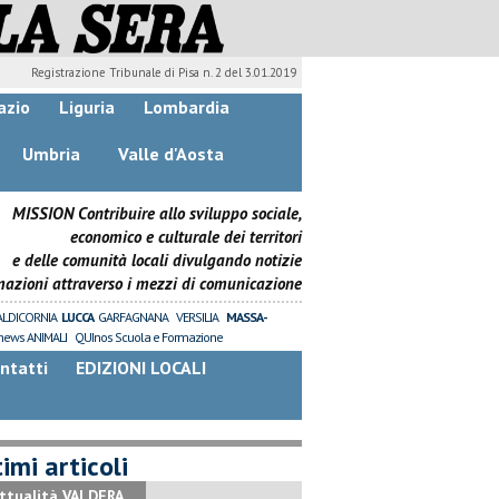
Registrazione Tribunale di Pisa n. 2 del 3.01.2019
azio
Liguria
Lombardia
Umbria
Valle d'Aosta
MISSION Contribuire allo sviluppo sociale,
economico e culturale dei territori
e delle comunità locali divulgando notizie
mazioni attraverso i mezzi di comunicazione
ALDICORNIA
LUCCA
GARFAGNANA
VERSILIA
MASSA-
news ANIMALI
QUInos Scuola e Formazione
ntatti
EDIZIONI LOCALI
imi articoli
ttualità VALDERA