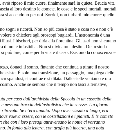
 avrà riposo il mio cuore, finalmente sarà in quiete. Brucia vita
lascia al loro destino le comete, le cose e le speci mortali, mortali
ra si accendono per noi. Sorridi, non turbarti mio cuore: quello
no sogni e ricordi. Non so più cosa è stato e cosa no e non c’è
 volere o chiedere agli oroscopi bugiardi. L’astronomia è una
illusi. I bischeri, per dirla alla fiorentina. Gli astri non si curano
ra di noi è infastidita. Non si divinano i destini. Del resto la
 si può fare, come per la vita e il caso. Esistono la conoscenza e
prego, donaci il sonno, fintanto che continua a girare il nostro
he esiste. È solo una transizione, un passaggio, una piega dello
ncrespandosi, si contrae e si dilata. Dalle stelle veniamo e ora
 cosmo. Anche se sembra che il tempo non lasci alternative,
uta per caso dall
’
archivista della Specola in un cassetto della
e nessuna traccia dell
’
astrofisica che la scrisse. Un giorno
 ritrovata.
Se
n
’
era andata. Dopo aver vissuto a lungo, era
ove voleva essere, con le costellazioni e i pianeti. E le comete
t
che
con i loro presagi attraversano l
e
nott
i
e ci vorranno
rno. In fondo alla lettera, con grafia
più
incerta, una nota