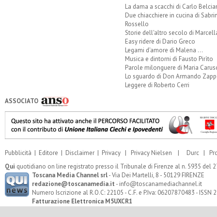
La dama a scacchi di Carlo Belcia
Due chiacchiere in cucina di Sabri
Rossello
Storie dell'altro secolo di Marcell
Easy ridere di Dario Greco
Legami d'amore di Malena ...
Musica e dintorni di Fausto Pirìto
Parole milonguere di Maria Carus
Lo sguardo di Don Armando Zappo
Leggere di Roberto Cerri
ASSOCIATO
Pubblicità
|
Editore
|
Disclaimer
|
Privacy
|
Privacy Nielsen
|
Durc
|
Pr
Qui
quotidiano on line registrato presso il Tribunale di Firenze al n. 5935 del
Toscana Media Channel srl
- Via Dei Martelli, 8 - 50129 FIRENZE
redazione@toscanamedia.it
- info@toscanamediachannel.it
Numero Iscrizione al R.O.C: 22105 - C.F. e P.Iva: 06207870483 - ISSN
Fatturazione Elettronica M5UXCR1