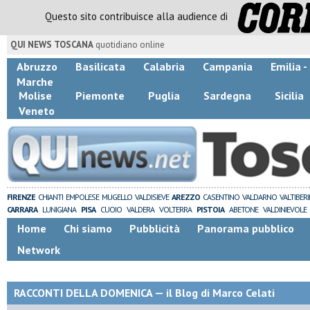
Questo sito contribuisce alla audience di
QUI NEWS TOSCANA
quotidiano online
Abruzzo
Basilicata
Calabria
Campania
Emilia 
Marche
Molise
Piemonte
Puglia
Sardegna
Sicilia
Veneto
FIRENZE
CHIANTI
EMPOLESE
MUGELLO
VALDISIEVE
AREZZO
CASENTINO
VALDARNO
VALTIBER
CARRARA
LUNIGIANA
PISA
CUOIO
VALDERA
VOLTERRA
PISTOIA
ABETONE
VALDINIEVOLE
Home
Chi siamo
Pubblicità
Panorama pubblico
Network
RACCONTI DELLA DOMENICA — il Blog di Marco Celati