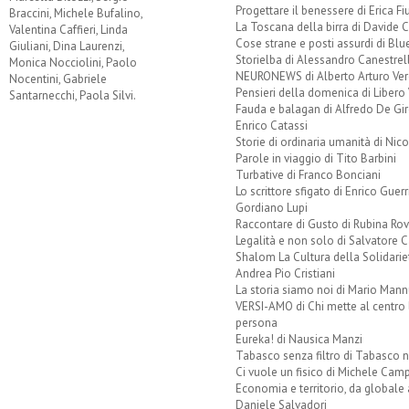
Progettare il benessere di Erica F
Braccini, Michele Bufalino,
La Toscana della birra di Davide 
Valentina Caffieri, Linda
Cose strane e posti assurdi di Bl
Giuliani, Dina Laurenzi,
Storielba di Alessandro Canestrell
Monica Nocciolini, Paolo
NEURONEWS di Alberto Arturo Ver
Nocentini, Gabriele
Pensieri della domenica di Libero 
Santarnecchi, Paola Silvi.
Fauda e balagan di Alfredo De Gi
Enrico Catassi
Storie di ordinaria umanità di Nico
Parole in viaggio di Tito Barbini
Turbative di Franco Bonciani
Lo scrittore sfigato di Enrico Guerr
Gordiano Lupi
Raccontare di Gusto di Rubina Rov
Legalità e non solo di Salvatore C
Shalom La Cultura della Solidarie
Andrea Pio Cristiani
La storia siamo noi di Mario Mann
VERSI-AMO di Chi mette al centro 
persona
Eureka! di Nausica Manzi
Tabasco senza filtro di Tabasco n
Ci vuole un fisico di Michele Camp
Economia e territorio, da globale 
Daniele Salvadori