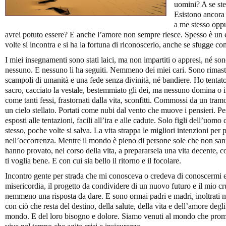
uomini? A se ste
Esistono ancora 
a me stesso oppu
avrei potuto essere? E anche l’amore non sempre riesce. Spesso è un e
volte si incontra e si ha la fortuna di riconoscerlo, anche se sfugge come
I miei insegnamenti sono stati laici, ma non impartiti o appresi, né so
nessuno. E nessuno li ha seguiti. Nemmeno dei miei cari. Sono rimast
scampoli di umanità e una fede senza divinità, né bandiere. Ho tentato 
sacro, cacciato la vestale, bestemmiato gli dei, ma nessuno domina o i
come tanti fessi, frastornati dalla vita, sconfitti. Commossi da un tram
un cielo stellato. Portati come nubi dal vento che muove i pensieri. P
esposti alle tentazioni, facili all’ira e alle cadute. Solo figli dell’u
stesso, poche volte si salva. La vita strappa le migliori intenzioni per 
nell’occorrenza. Mentre il mondo è pieno di persone sole che non sa
hanno provato, nel corso della vita, a prepararsela una vita decente, c
ti voglia bene. E con cui sia bello il ritorno e il focolare.
Incontro gente per strada che mi conosceva o credeva di conoscermi e
misericordia, il progetto da condividere di un nuovo futuro e il mio c
nemmeno una risposta da dare. E sono ormai padri e madri, inoltrati n
con ciò che resta del destino, della salute, della vita e dell’amore degl
mondo. E del loro bisogno e dolore. Siamo venuti al mondo che promet