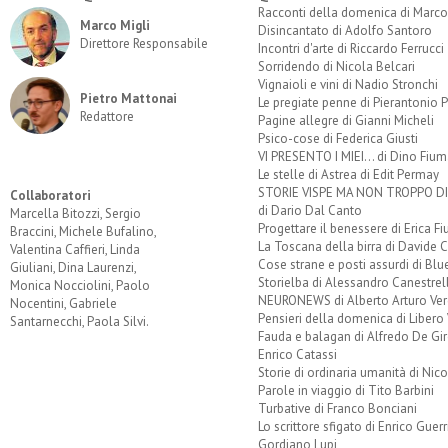
Racconti della domenica di Marco
Marco Migli
Disincantato di Adolfo Santoro
Direttore Responsabile
Incontri d'arte di Riccardo Ferrucci
Sorridendo di Nicola Belcari
Vignaioli e vini di Nadio Stronchi
Pietro Mattonai
Le pregiate penne di Pierantonio P
Redattore
Pagine allegre di Gianni Micheli
Psico-cose di Federica Giusti
VI PRESENTO I MIEI... di Dino Fium
Le stelle di Astrea di Edit Permay
STORIE VISPE MA NON TROPPO 
Collaboratori
di Dario Dal Canto
Marcella Bitozzi, Sergio
Progettare il benessere di Erica F
Braccini, Michele Bufalino,
La Toscana della birra di Davide 
Valentina Caffieri, Linda
Cose strane e posti assurdi di Bl
Giuliani, Dina Laurenzi,
Storielba di Alessandro Canestrell
Monica Nocciolini, Paolo
NEURONEWS di Alberto Arturo Ver
Nocentini, Gabriele
Pensieri della domenica di Libero 
Santarnecchi, Paola Silvi.
Fauda e balagan di Alfredo De Gi
Enrico Catassi
Storie di ordinaria umanità di Nico
Parole in viaggio di Tito Barbini
Turbative di Franco Bonciani
Lo scrittore sfigato di Enrico Guerr
Gordiano Lupi