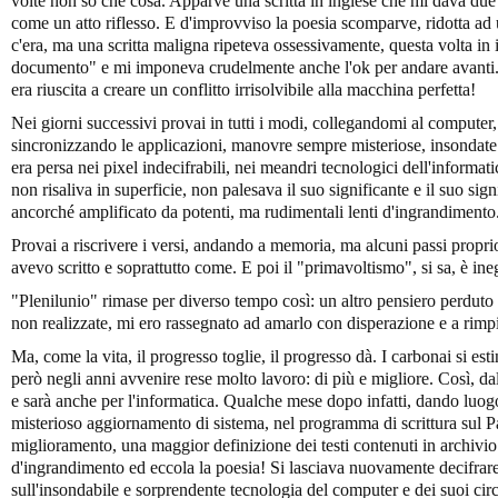
volte non so che cosa. Apparve una scritta in inglese che mi dava due a
come un atto riflesso. E d'improvviso la poesia scomparve, ridotta ad 
c'era, ma una scritta maligna ripeteva ossessivamente, questa volta in i
documento" e mi imponeva crudelmente anche l'ok per andare avanti.
era riuscita a creare un conflitto irrisolvibile alla macchina perfetta!
Nei giorni successivi provai in tutti i modi, collegandomi al compute
sincronizzando le applicazioni, manovre sempre misteriose, insondate 
era persa nei pixel indecifrabili, nei meandri tecnologici dell'informat
non risaliva in superficie, non palesava il suo significante e il suo si
ancorché amplificato da potenti, ma rudimentali lenti d'ingrandimento
Provai a riscrivere i versi, andando a memoria, ma alcuni passi propr
avevo scritto e soprattutto come. E poi il "primavoltismo", si sa, è ine
"Plenilunio" rimase per diverso tempo così: un altro pensiero perduto 
non realizzate, mi ero rassegnato ad amarlo con disperazione e a rimpi
Ma, come la vita, il progresso toglie, il progresso dà. I carbonai si esti
però negli anni avvenire rese molto lavoro: di più e migliore. Così, da
e sarà anche per l'informatica. Qualche mese dopo infatti, dando luog
misterioso aggiornamento di sistema, nel programma di scrittura sul P
miglioramento, una maggior definizione dei testi contenuti in archivi
d'ingrandimento ed eccola la poesia! Si lasciava nuovamente decifrare,
sull'insondabile e sorprendente tecnologia del computer e dei suoi circ