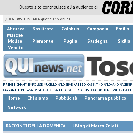
Questo sito contribuisce alla audience di
QUI NEWS TOSCANA
quotidiano online
Abruzzo
Basilicata
Calabria
Campania
Emilia 
Marche
Molise
Piemonte
Puglia
Sardegna
Sicilia
Veneto
FIRENZE
CHIANTI
EMPOLESE
MUGELLO
VALDISIEVE
AREZZO
CASENTINO
VALDARNO
VALTIBER
CARRARA
LUNIGIANA
PISA
CUOIO
VALDERA
VOLTERRA
PISTOIA
ABETONE
VALDINIEVOLE
Home
Chi siamo
Pubblicità
Panorama pubblico
Network
RACCONTI DELLA DOMENICA — il Blog di Marco Celati