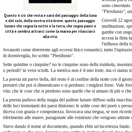
sono cimentato.
"Plenilunio", an
Questo è ciò che resta e sarà del passaggio della luna
Giovedì 22 agost
e del sole, della nostra vita breve: questo paesaggio
lunare che segna la notte e la terra, che segna paesi e
meditazione, spr
città e sembra attrarci come la marea per rilasciarci
gambe con unguen
alla vita.
accesa la finta l
l'influsso della 
Jovanotti come deterrente agli eccessi lirico romantici, tanto l'ispirazi
di dormiveglia, ho scritto "Plenilunio".
Sette quintine o cinquine? no le cinquine sono della tombola, insomma 
o periodi? in versi sciolti. La metrica non è il mio forte, ma ci siamo in
La poesia mi parve bella, del resto è al confine della notte con il gio
pensieri che poi si dimenticano e si perdono: i migliori forse. Vale fors
vita: che le cose che si perdono sono quelle che si amano di più o che 
La poesia parlava della magia del pallore lunare diffuso sulla macchia 
delle luci tremolanti dei paesi dintorno: le solite cose dei poeti o pres
diceva con grazia e compostezza. Invocava una tregua, se non ricordo
riferimento alle maree, paragonate alle esistenze che vengono attirate e 
Stavo dando il nome al documento, quando ebbi un'incertezza fatale, 