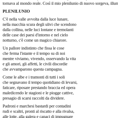
tornava al mondo reale. Così il mio plenilunio di nuovo sorgeva, illu
PLENILUNIO
C'è nella valle avvolta dalla luce lunare,
nella macchia scura degli ulivi che scendono
dalla collina, nelle luci lontane e tremolanti
delle case dei paesi d'intorno e nel cielo
notturno, c'è come un magico chiarore.
Un pallore indistinto che fissa le cose
che ferma l'istante e il tempo su di noi
mentre viviamo, vivendo, osservando la vita
e gli amori, gli affetti, le civili discordie
che avvamparono questa campagna.
Come le albe e i tramonti di tutti i soli
che segnavano il tempo quotidiano di levarsi,
faticare, riposare prestando braccia ed opera
maledicendo le stagioni e le piogge cattive,
presagio di scarsi raccolti da dividere.
Padroni e marchesi bastardi per contadini
rudi e scaltri, pronti al riscatto e alla rivalsa,
alle lotte, alla galera e capaci di impugnare