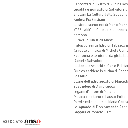
Raccontare di Gusto di Rubina Rov
Legalità e non solo di Salvatore C
Shalom La Cultura della Solidarie
Andrea Pio Cristiani
La storia siamo noi di Mario Mann
VERSI-AMO di Chi mette al centro 
persona
Eureka! di Nausica Manzi
Tabasco senza filtro di Tabasco n
Ci vuole un fisico di Michele Camp
Economia e territorio, da globale 
Daniele Salvadori
La dama a scacchi di Carlo Belcia
Due chiacchiere in cucina di Sabri
Rossello
Storie dell'altro secolo di Marcell
Easy ridere di Dario Greco
Legami d'amore di Malena ...
Musica e dintorni di Fausto Pirìto
Parole milonguere di Maria Carus
Lo sguardo di Don Armando Zappo
Leggere di Roberto Cerri
ASSOCIATO