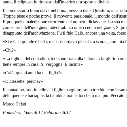
anno, il religioso fu rimosso dall'incarico e sospeso a divinis.
Il commissario brancolava nel buio, pressato dalla Questura, incalzat
Troppe piste e poche prove. Il movente passionale, il mondo dell'usura,
E poi quella maledizione ricorrente del numero diciassette. La sua me
concentrici dell'indagine, indecifrabili, come i cerchi nel grano. Si prof
disappunto dell'archiviazione. Fu il fido Calò, ancora una volta, forse 
«Si è fatta grande e bella, me la ricordavo piccola: a scuola, con mia f
«Chi?»
«La figliola del contadino, ieri sono stato alla fattoria a fargli firmare
tiene sempre in casa. Si vergogna. È incinta»
«Calò, quanti anni ha tua figlia?»
«Diciassette, perché?»
Il contadino, suo fratello e il figlio maggiore, sotto torchio, confessar
delinquente e baciapile, la bambina non la toccherà mai più. Peccato p
Marco Celati
Pontedera, Venerdì 17 Febbraio 2017
_________________________________