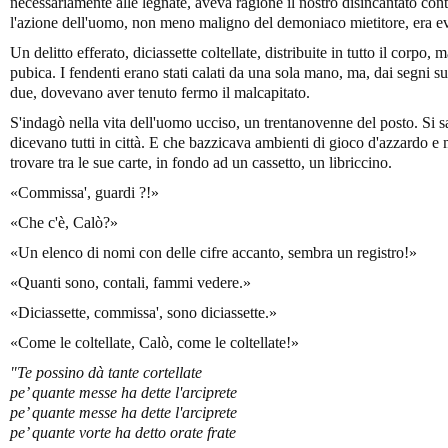
necessariamente alle legnate, aveva ragione il nostro disincantato con
l'azione dell'uomo, non meno maligno del demoniaco mietitore, era ev
Un delitto efferato, diciassette coltellate, distribuite in tutto il corpo,
pubica. I fendenti erano stati calati da una sola mano, ma, dai segni su
due, dovevano aver tenuto fermo il malcapitato.
S'indagò nella vita dell'uomo ucciso, un trentanovenne del posto. Si s
dicevano tutti in città. E che bazzicava ambienti di gioco d'azzardo e 
trovare tra le sue carte, in fondo ad un cassetto, un libriccino.
«Commissa', guardi ?!»
«Che c'è, Calò?»
«Un elenco di nomi con delle cifre accanto, sembra un registro!»
«Quanti sono, contali, fammi vedere.»
«Diciassette, commissa', sono diciassette.»
«Come le coltellate, Calò, come le coltellate!»
"Te possino d
à tante cortellate
pe’ quante messe ha dette l'arciprete
pe’ quante messe ha dette l'arciprete
pe’ quante vorte ha detto orate frate