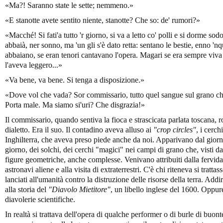
«Ma?! Saranno state le sette; nemmeno.»
«E stanotte avete sentito niente, stanotte? Che so: de' rumori?»
«Macché! Si fati'a tutto 'r giorno, si va a letto co' polli e si dorme sodo,
abbaià, ner sonno, ma 'un gli s'è dato retta: sentano le bestie, enno 'nq
abbaiano, se eran tenori cantavano l'opera. Magari se era sempre viva l
l'aveva leggero...»
«Va bene, va bene. Si tenga a disposizione.»
«Dove vol che vada? Sor commissario, tutto quel sangue sul grano che
Porta male. Ma siamo si'uri? Che disgrazia!»
Il commissario, quando sentiva la fioca e strascicata parlata toscana, 
dialetto. Era il suo. Il contadino aveva alluso ai
"crop circles"
, i cerc
Inghilterra, che aveva preso piede anche da noi. Apparivano dal giorno 
giorno, dei solchi, dei cerchi "magici" nei campi di grano che, visti da
figure geometriche, anche complesse. Venivano attribuiti dalla fervida 
astronavi aliene e alla visita di extraterrestri. C'è chi riteneva si tratta
lanciati all'umanità contro la distruzione delle risorse della terra. Add
alla storia del
"Diavolo Mietitore"
, un libello inglese del 1600. Oppure
diavolerie scientifiche.
In realtà si trattava dell'opera di qualche performer o di burle di buo