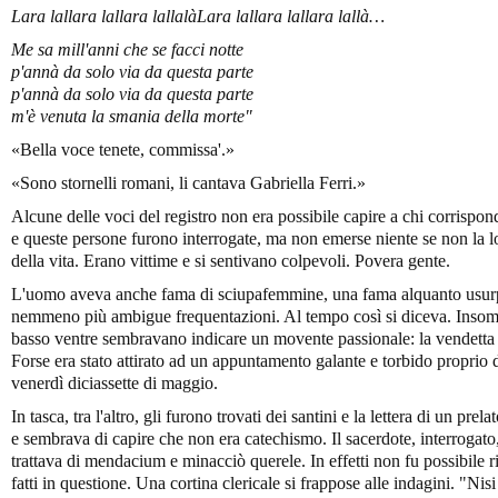
Lara lallara lallara lallal
à
Lara lallara lallara lallà…
Me sa mill'anni che se facci notte
p'ann
à da solo via da questa parte
p'ann
à da solo via da questa parte
m'è venuta la smania della morte"
«Bella voce tenete, commissa'.»
«Sono stornelli romani, li cantava Gabriella Ferri.»
Alcune delle voci del registro non era possibile capire a chi corrispon
e queste persone furono interrogate, ma non emerse niente se non la l
della vita. Erano vittime e si sentivano colpevoli. Povera gente.
L'uomo aveva anche fama di sciupafemmine, una fama alquanto usur
nemmeno più ambigue frequentazioni. Al tempo così si diceva. Insom
basso ventre sembravano indicare un movente passionale: la vendetta d
Forse era stato attirato ad un appuntamento galante e torbido proprio d
venerdì diciassette di maggio.
In tasca, tra l'altro, gli furono trovati dei santini e la lettera di un prel
e sembrava di capire che non era catechismo. Il sacerdote, interrogato
trattava di mendacium e minacciò querele. In effetti non fu possibile 
fatti in questione. Una cortina clericale si frappose alle indagini. "Nis