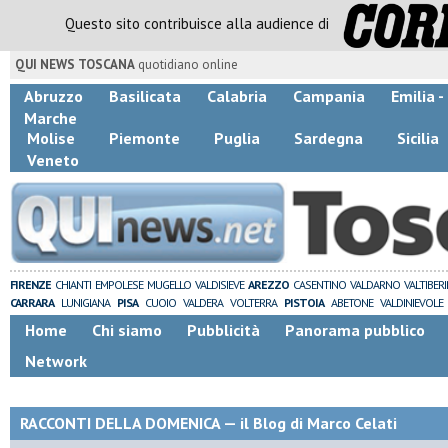
Questo sito contribuisce alla audience di
QUI NEWS TOSCANA
quotidiano online
Abruzzo
Basilicata
Calabria
Campania
Emilia 
Marche
Molise
Piemonte
Puglia
Sardegna
Sicilia
Veneto
FIRENZE
CHIANTI
EMPOLESE
MUGELLO
VALDISIEVE
AREZZO
CASENTINO
VALDARNO
VALTIBER
CARRARA
LUNIGIANA
PISA
CUOIO
VALDERA
VOLTERRA
PISTOIA
ABETONE
VALDINIEVOLE
Home
Chi siamo
Pubblicità
Panorama pubblico
Network
RACCONTI DELLA DOMENICA — il Blog di Marco Celati