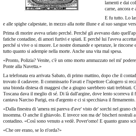
lamenti e dai co
carne, ancora e 
E fu tutto. Lo l
e alle spighe calpestate, in mezzo alla notte illune e al suo sangue vers
Prima di morire aveva urlato perché. Perché gli avevano dato quell'a
fatiche contadine, di amori furtivi e spiati. E perché lui l'aveva accetta
perché si vive o si muore. Le nostre domande e speranze, le rincorse e 
tutto quanto si adempie nella morte. Anche una vita mal spesa.
«Pronto, Polizia? Venite, c'è un omo morto ammazzato nel mi' podere, 
Ponte alla Navetta.»
La telefonata era arrivata Sabato, di primo mattino, dopo che il cont
trovato il cadavere. Il commissario Favati e l'ispettore Calogero si re
una bionda distesa di maggesi che a giugno sarebbero stati trebbiati
Toscana dava il meglio di sé. Di là dall'argine, dove lento scorreva i
cantava Narciso Parigi, era d'argento e ci si specchiava il firmament
«Dalla finestra di 'amera mi pareva d'ave' visto de' sorchi nel grano che
insomma. O anche il ghiavolo. E invece son ma de' bischeri nostrali a f
contadino. «Così sono venuto a vedè. Pover'omo! E quanto grano sci
«Che ore erano, se lo ri'orda?»