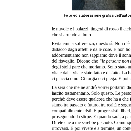
Foto ed elaborazione grafica dell’auto
le nuvole e i palazzi, tingerà di rosso il ci
che si arrende al buio.
Evitatemi la sofferenza, questo sì. Non c’è r
distacco dagli affetti e dalle cose. E non h
addormentiamo non sappiamo dove il sonno 
del risveglio. Dicono che
“le persone non 
degli stolti pare che moriamo. Sono stato un
vita e dalla vita è stato fatto e disfatto. La
ci piaccia o no. Ci forgia o ci piega. E poi c
La sera che me ne andrò vorrei portarmi die
lascito testamentario. Solo questo. Le perso
perché: deve essere qualcosa che ha a che f
siamo tra passato e futuro, tra realtà e sogn
compatibilmente tristi. E progressisti: liberi
proseguendo la stirpe. E quando sarà, a parte 
Direte che a me sarebbe piaciuto. Comunque
ritrovarsi. E poi vivere è a termine, un cont