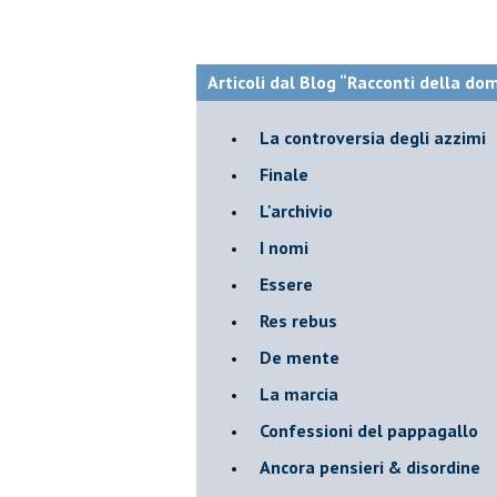
Articoli dal Blog “Racconti della do
La controversia degli azzimi
Finale
L'archivio
I nomi
Essere
Res rebus
De mente
La marcia
Confessioni del pappagallo
Ancora pensieri & disordine