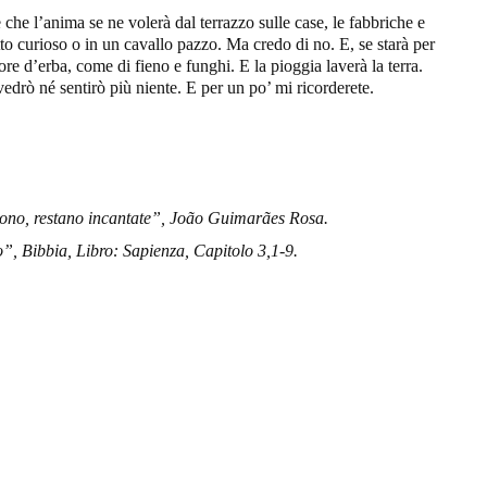
he l’anima se ne volerà dal terrazzo sulle case, le fabbriche e
to curioso o in un cavallo pazzo. Ma credo di no. E, se starà per
ore d’erba, come di fieno e funghi. E la pioggia laverà la terra.
vedrò né sentirò più niente. E per un po’ mi ricorderete.
no, restano incantate”, Joã
o Guimar
ães Rosa.
o”, Bibbia, Libro: Sapienza, Capitolo 3,1-9.