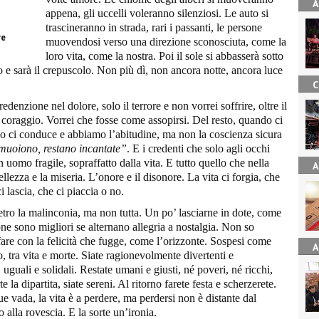
A
appena, gli uccelli voleranno silenziosi. Le auto si
trascineranno in strada, rari i passanti, le persone
re
muovendosi verso una direzione sconosciuta, come la
loro vita, come la nostra. Poi il sole si abbasserà sotto
elo e sarà il crepuscolo. Non più dì, non ancora notte, ancora luce
C
edenzione nel dolore, solo il terrore e non vorrei soffrire, oltre il
o coraggio. Vorrei che fosse come assopirsi. Del resto, quando ci
ci conduce e abbiamo l’abitudine, ma non la coscienza sicura
muoiono, restano incantate”
. E i credenti che solo agli occhi
 uomo fragile, sopraffatto dalla vita. E tutto quello che nella
A
 bellezza e la miseria. L’onore e il disonore. La vita ci forgia, che
i lascia, che ci piaccia o no.
tro la malinconia, ma non tutta. Un po’ lasciarne in dote, come
ne sono migliori se alternano allegria a nostalgia. Non so
are con la felicità che fugge, come l’orizzonte. Sospesi come
A
o, tra vita e morte. Siate ragionevolmente divertenti e
, uguali e solidali. Restate umani e giusti, né poveri, né ricchi,
la dipartita, siate sereni. Al ritorno farete festa e scherzerete.
 vada, la vita è a perdere, ma perdersi non è distante dal
o alla rovescia. E la sorte un’ironia.