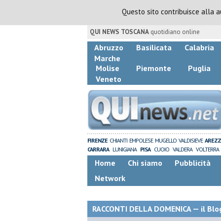
Questo sito contribuisce alla 
QUI NEWS TOSCANA
quotidiano online
Abruzzo
Basilicata
Calabria
Marche
Molise
Piemonte
Puglia
Veneto
FIRENZE
CHIANTI
EMPOLESE
MUGELLO
VALDISIEVE
AREZ
CARRARA
LUNIGIANA
PISA
CUOIO
VALDERA
VOLTERRA
Home
Chi siamo
Pubblicità
Network
RACCONTI DELLA DOMENICA — il Blog