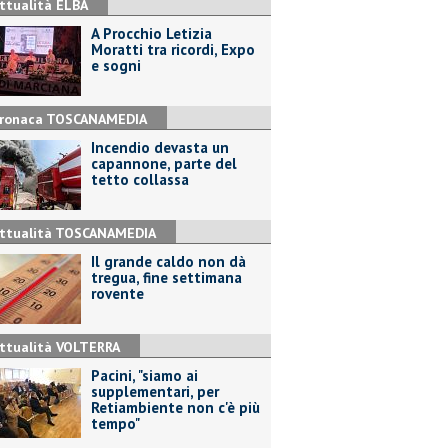
ttualità ELBA
A Procchio Letizia
Moratti tra ricordi, Expo
e sogni
ronaca TOSCANAMEDIA
Incendio devasta un
capannone, parte del
tetto collassa
ttualità TOSCANAMEDIA
Il grande caldo non dà
tregua, fine settimana
rovente
ttualità VOLTERRA
Pacini, "siamo ai
supplementari, per
Retiambiente non c'è più
tempo"