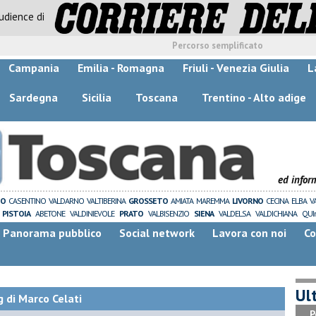
audience di
Percorso semplificato
Campania
Emilia - Romagna
Friuli - Venezia Giulia
L
Sardegna
Sicilia
Toscana
Trentino - Alto adige
ed infor
ZO
CASENTINO
VALDARNO
VALTIBERINA
GROSSETO
AMIATA
MAREMMA
LIVORNO
CECINA
ELBA
V
PISTOIA
ABETONE
VALDINIEVOLE
PRATO
VALBISENZIO
SIENA
VALDELSA
VALDICHIANA
QUI
Panorama pubblico
Social network
Lavora con noi
Co
Ult
 di Marco Celati
P