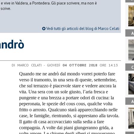
vive in Valdera, a Pontedera. Gli piace scrivere, ma non è
scrive.
Vedi tutti gli articoli del blog di Marco Celati
A
andrò
DI MARCO CELATI - GIOVEDÌ
04 OTTOBRE 2018
ORE 14:13
C
Quando me ne andrò dal mondo vorrei poterlo fare
verso il tramonto, in una sera di queste, settembrine,
che sul terrazzo è piacevole stare e vedere ancora la
vita. Una sera con un sole giusto, l’aria fresca e
pungente e una brezza a portare odori di cucina: la
A
peperonata, le spezie del cous cous, qualche volta
fritto o arrosto. Qualcuno starà apparecchiando nelle
case, le famiglie, rientrando, si apprestano alla tavola.
Il gatto di casa accovacciato sulla sedia a fare
compagnia. A volte dai piani giungeranno grida, a
volte amore. Le chiome degli alberi si muoveranno