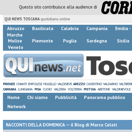
Questo sito contribuisce alla audience di
QUI NEWS TOSCANA
quotidiano online
Abruzzo
Basilicata
Calabria
Campania
Emilia 
Marche
Molise
Piemonte
Puglia
Sardegna
Sicilia
Veneto
FIRENZE
CHIANTI
EMPOLESE
MUGELLO
VALDISIEVE
AREZZO
CASENTINO
VALDARNO
VALTIBER
CARRARA
LUNIGIANA
PISA
CUOIO
VALDERA
VOLTERRA
PISTOIA
ABETONE
VALDINIEVOLE
Home
Chi siamo
Pubblicità
Panorama pubblico
Network
RACCONTI DELLA DOMENICA — il Blog di Marco Celati