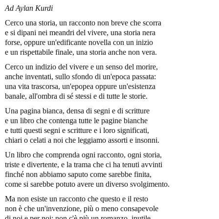
Ad Aylan Kurdi
Cerco una storia, un racconto non breve che scorra
e si dipani nei meandri del vivere, una storia nera
forse, oppure un'edificante novella con un inizio
e un rispettabile finale, una storia anche non vera.
Cerco un indizio del vivere e un senso del morire,
anche inventati, sullo sfondo di un'epoca passata:
una vita trascorsa, un'epopea oppure un'esistenza
banale, all'ombra di sé stessi e di tutte le storie.
Una pagina bianca, densa di segni e di scritture
e un libro che contenga tutte le pagine bianche
e tutti questi segni e scritture e i loro significati,
chiari o celati a noi che leggiamo assorti e insonni.
Un libro che comprenda ogni racconto, ogni storia,
triste e divertente, e la trama che ci ha tenuti avvinti
finché non abbiamo saputo come sarebbe finita,
come si sarebbe potuto avere un diverso svolgimento.
Ma non esiste un racconto che questo e il resto
non è che un'invenzione, più o meno consapevole
di noi e per noi: non c'è più un romanzo, inutile