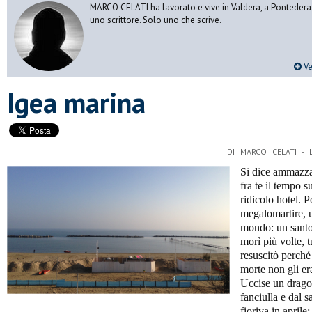
MARCO CELATI ha lavorato e vive in Valdera, a Pontedera.
uno scrittore. Solo uno che scrive.
Ve
Igea marina
DI MARCO CELATI -
Si dice ammazzar
fra te il tempo 
ridicolo hotel. 
megalomartire, u
mondo: un santo
morì più volte, t
resuscitò perché
morte non gli era
Uccise un drago,
fanciulla e dal 
fioriva in aprile