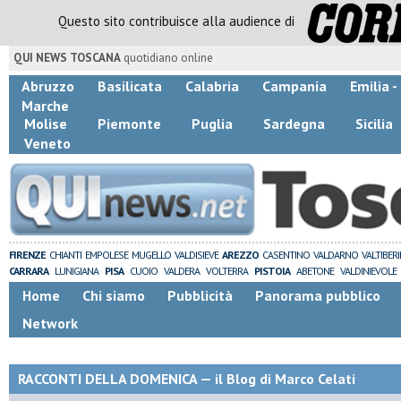
Questo sito contribuisce alla audience di
QUI NEWS TOSCANA
quotidiano online
Abruzzo
Basilicata
Calabria
Campania
Emilia 
Marche
Molise
Piemonte
Puglia
Sardegna
Sicilia
Veneto
FIRENZE
CHIANTI
EMPOLESE
MUGELLO
VALDISIEVE
AREZZO
CASENTINO
VALDARNO
VALTIBER
CARRARA
LUNIGIANA
PISA
CUOIO
VALDERA
VOLTERRA
PISTOIA
ABETONE
VALDINIEVOLE
Home
Chi siamo
Pubblicità
Panorama pubblico
Network
RACCONTI DELLA DOMENICA — il Blog di Marco Celati