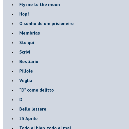
Fly me to the moon
Hop!
O sonho de um prisioneiro
Memòrias
Sto qui
Scrivi
Bestiario
Pillole
Veglia
​“D” come delitto
D
Belle lettere
25 Aprile
Todo el bien, todo el mal