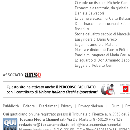
Ci vuole un fisico di Michele Camp
Economia e territorio, da globale 
Daniele Salvadori
La dama a scacchi di Carlo Belcia
Due chiacchiere in cucina di Sabri
Rossello
Storie dell'altro secolo di Marcell
Easy ridere di Dario Greco
Legami d'amore di Malena ...
Musica e dintorni di Fausto Pirìto
Parole milonguere di Maria Carus
Lo sguardo di Don Armando Zappo
Leggere di Roberto Cerri
ASSOCIATO
Pubblicità
|
Editore
|
Disclaimer
|
Privacy
|
Privacy Nielsen
|
Durc
|
Pr
Qui
quotidiano on line registrato presso il Tribunale di Firenze al n. 5935 del
Toscana Media Channel srl
- Via Dei Martelli, 8 - 50129 FIRENZE
redazione@toscanamedia.it
- info@toscanamediachannel.it
Numero Iscrizione al R.O.C: 22105 - C.F. e P.Iva: 06207870483 - ISSN