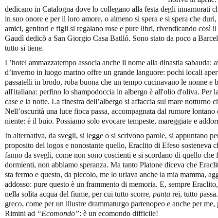
dedicano in Catalogna dove lo collegano alla festa degli innamorati ch
in suo onore e per il loro amore, o almeno si spera e si spera che duri
amici, genitori e figli si regalano rose e pure libri, rivendicando così i
Gaudì dedicò a San Giorgio Casa Batlló. Sono stato da poco a Barcel
tutto si tiene.
L’hotel ammazzatempo associa anche il nome alla dinastia sabauda: ava
d’inverno in luogo marino offre un grande languore: pochi locali aper
passatelli in brodo, roba buona che un tempo cucinavano le nonne e b
all'italiana: perfino lo shampodoccia in albergo è all'olio d'oliva. Per 
case e la notte. La finestra dell’albergo si affaccia sul mare notturno 
Nell’oscurità una luce fioca passa, accompagnata dal rumore lontano 
niente: è il buio. Possiamo solo evocare tempeste, mareggiate e addo
In alternativa, da svegli, si legge o si scrivono parole, si appuntano pe
proposito del logos e nonostante quello, Eraclito di Efeso sosteneva
fanno da svegli, come non sono coscienti e si scordano di quello che
dormienti, non abbiamo speranza. Ma tanto Platone diceva che Eraclit
sta fermo e questo, da piccolo, me lo urlava anche la mia mamma, ag
addosso: pure questo è un frammento di memoria. E, sempre Eraclito, 
nella solita acqua del fiume, per cui tutto scorre,
panta
rei, tutto passa
greco, come per un illustre drammaturgo partenopeo e anche per me, p
Rimini ad
“Ecomondo”
: è un ecomondo difficile!