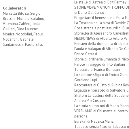
Le stelle di Astrea di Edit Permay
STORIE VISPE MA NON TROPPO 
Collaboratori
di Dario Dal Canto
Marcella Bitozzi, Sergio
Progettare il benessere di Erica F
Braccini, Michele Bufalino,
La Toscana della birra di Davide 
Valentina Caffieri, Linda
Cose strane e posti assurdi di Bl
Giuliani, Dina Laurenzi,
Storielba di Alessandro Canestrell
Monica Nocciolini, Paolo
NEURONEWS di Alberto Arturo Ver
Nocentini, Gabriele
Pensieri della domenica di Libero 
Santarnecchi, Paola Silvi.
Fauda e balagan di Alfredo De Gi
Enrico Catassi
Storie di ordinaria umanità di Nico
Parole in viaggio di Tito Barbini
Turbative di Franco Bonciani
Lo scrittore sfigato di Enrico Guerr
Gordiano Lupi
Raccontare di Gusto di Rubina Rov
Legalità e non solo di Salvatore C
Shalom La Cultura della Solidarie
Andrea Pio Cristiani
La storia siamo noi di Mario Mann
VERSI-AMO di Chi mette al centro 
persona
Eureka! di Nausica Manzi
Tabasco senza filtro di Tabasco n