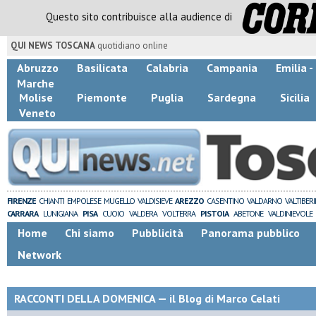
Questo sito contribuisce alla audience di
QUI NEWS TOSCANA
quotidiano online
Abruzzo
Basilicata
Calabria
Campania
Emilia 
Marche
Molise
Piemonte
Puglia
Sardegna
Sicilia
Veneto
FIRENZE
CHIANTI
EMPOLESE
MUGELLO
VALDISIEVE
AREZZO
CASENTINO
VALDARNO
VALTIBER
CARRARA
LUNIGIANA
PISA
CUOIO
VALDERA
VOLTERRA
PISTOIA
ABETONE
VALDINIEVOLE
Home
Chi siamo
Pubblicità
Panorama pubblico
Network
RACCONTI DELLA DOMENICA — il Blog di Marco Celati