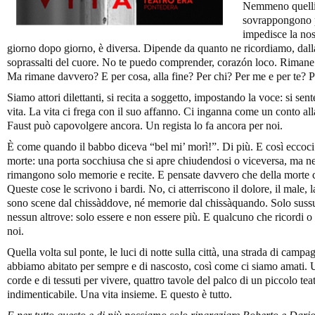
Nemmeno quelli 
sovrappongono p
impedisce la nos
giorno dopo giorno, è diversa. Dipende da quanto ne ricordiamo, dall
soprassalti del cuore. No te puedo comprender, corazón loco. Rimane l
Ma rimane davvero? E per cosa, alla fine? Per chi? Per me e per te? 
Siamo attori dilettanti, si recita a soggetto, impostando la voce: si se
vita. La vita ci frega con il suo affanno. Ci inganna come un conto al
Faust può capovolgere ancora. Un regista lo fa ancora per noi.
È come quando il babbo diceva “bel mi’ morì!”. Di più. E così eccoci 
morte: una porta socchiusa che si apre chiudendosi o viceversa, ma ne
rimangono solo memorie e recite. E pensate davvero che della morte c
Queste cose le scrivono i bardi. No, ci atterriscono il dolore, il male, l
sono scene dal chissàddove, né memorie dal chissàquando. Solo sussur
nessun altrove: solo essere e non essere più. E qualcuno che ricordi o d
noi.
Quella volta sul ponte, le luci di notte sulla città, una strada di campa
abbiamo abitato per sempre e di nascosto, così come ci siamo amati. U
corde e di tessuti per vivere, quattro tavole del palco di un piccolo te
indimenticabile. Una vita insieme. E questo è tutto.