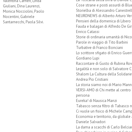
Valentina Caffieri, Linda
Cose strane e posti assurdi di Bl
Giuliani, Dina Laurenzi,
Storielba di Alessandro Canestrell
Monica Nocciolini, Paolo
NEURONEWS di Alberto Arturo Ver
Nocentini, Gabriele
Pensieri della domenica di Libero 
Santarnecchi, Paola Silvi.
Fauda e balagan di Alfredo De Gi
Enrico Catassi
Storie di ordinaria umanità di Nico
Parole in viaggio di Tito Barbini
Turbative di Franco Bonciani
Lo scrittore sfigato di Enrico Guerr
Gordiano Lupi
Raccontare di Gusto di Rubina Rov
Legalità e non solo di Salvatore C
Shalom La Cultura della Solidarie
Andrea Pio Cristiani
La storia siamo noi di Mario Mann
VERSI-AMO di Chi mette al centro 
persona
Eureka! di Nausica Manzi
Tabasco senza filtro di Tabasco n
Ci vuole un fisico di Michele Camp
Economia e territorio, da globale 
Daniele Salvadori
La dama a scacchi di Carlo Belcia