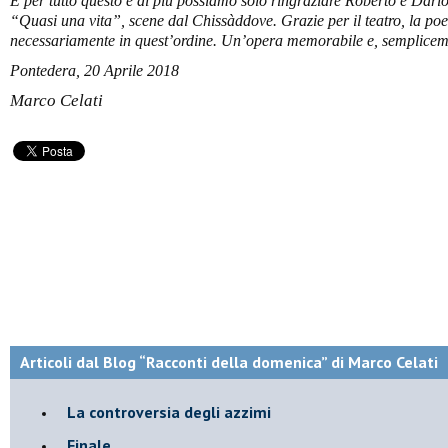
E per tutto questo e di più possiamo solo ringraziare Roberto e Dario 
“
Quasi una vita
”
, scene dal C
hiss
àddove. Grazie per il teatro, la poe
necessariamente in quest
’ordine.
Un’opera memorabile e, sempliceme
Pontedera,
20 Aprile 2018
Marco Celati
Articoli dal Blog “Racconti della domenica” di Marco Celati
La controversia degli azzimi
Finale