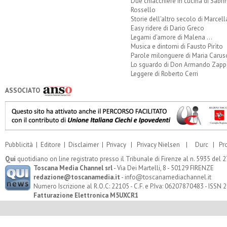
Due chiacchiere in cucina di Sabri
Rossello
Storie dell'altro secolo di Marcell
Easy ridere di Dario Greco
Legami d'amore di Malena ...
Musica e dintorni di Fausto Pirìto
Parole milonguere di Maria Carus
Lo sguardo di Don Armando Zappo
Leggere di Roberto Cerri
ASSOCIATO
Pubblicità
|
Editore
|
Disclaimer
|
Privacy
|
Privacy Nielsen
|
Durc
|
Pr
Qui
quotidiano on line registrato presso il Tribunale di Firenze al n. 5935 del
Toscana Media Channel srl
- Via Dei Martelli, 8 - 50129 FIRENZE
redazione@toscanamedia.it
- info@toscanamediachannel.it
Numero Iscrizione al R.O.C: 22105 - C.F. e P.Iva: 06207870483 - ISSN
Fatturazione Elettronica M5UXCR1