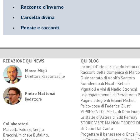
Racconto d'inverno
​L'arsella divina
Poesie e racconti
REDAZIONE QUI NEWS
QUI BLOG
Incontri d'arte di Riccardo Ferrucci
Marco Migli
Racconti della domenica di Marco
Direttore Responsabile
Disincantato di Adolfo Santoro
Sorridendo di Nicola Belcari
Vignaioli e vini di Nadio Stronchi
Pietro Mattonai
Le pregiate penne di Pierantonio P
Redattore
Pagine allegre di Gianni Micheli
Psico-cose di Federica Giusti
VI PRESENTO I MIEI... di Dino Fium
Le stelle di Astrea di Edit Permay
STORIE VISPE MA NON TROPPO 
Collaboratori
di Dario Dal Canto
Marcella Bitozzi, Sergio
Progettare il benessere di Erica F
Braccini, Michele Bufalino,
La Toscana della birra di Davide 