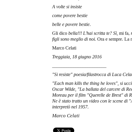
A volte si insiste
come povere bestie
belle e povere bestie
.
Gli dico
bella!!! L'hai scritta te?
Sì,
mi fa,
figli sono meglio di noi.
Ora e sempre. La n
Marco Celati
Treggiaia, 18 giugno 2016
_______________________
"Si resiste" poesia/filastrocca di Luca Celat
"
Each man k
ills t
he t
hing he loves", si ucci
Oscar Wilde, "La ballata del carcere di R
Moreau per il film "
Querelle de Brest" di
Ne è stato tratto un video con le scene di 
interpretò nel 1957.
Marco Celati