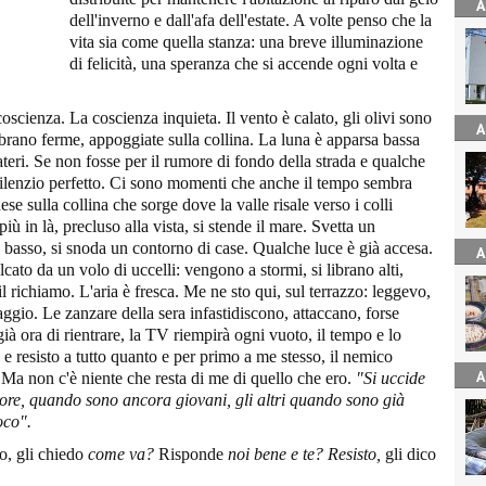
A
dell'inverno e dall'afa dell'estate. A volte penso che la
vita sia come quella stanza: una breve illuminazione
di felicità, una speranza che si accende ogni volta e
oscienza. La coscienza inquieta. Il vento è calato, gli olivi sono
A
brano ferme, appoggiate sulla collina. La luna è apparsa bassa
ateri. Se non fosse per il rumore di fondo della strada e qualche
silenzio perfetto. Ci sono momenti che anche il tempo sembra
se sulla collina che sorge dove la valle risale verso i colli
e più in là, precluso alla vista, si stende il mare. Svetta un
 basso, si snoda un contorno di case. Qualche luce è già accesa.
A
lcato da un volo di uccelli: vengono a stormi, si librano alti,
l richiamo. L'aria è fresca. Me ne sto qui, sul terrazzo: leggevo,
ggio. Le zanzare della sera infastidiscono, attaccano, forse
già ora di rientrare, la TV riempirà ogni vuoto, il tempo e lo
e resisto a tutto quanto e per primo a me stesso, il nemico
A
Ma non c'è niente che resta di me di quello che ero.
"Si uccide
more, quando sono ancora giovani, gli altri quando sono gi
à
oco".
o, gli chiedo
come va?
Risponde
noi bene e te? Resisto,
gli dico