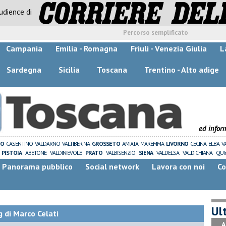
audience di
Percorso semplificato
Campania
Emilia - Romagna
Friuli - Venezia Giulia
L
Sardegna
Sicilia
Toscana
Trentino - Alto adige
ed infor
ZO
CASENTINO
VALDARNO
VALTIBERINA
GROSSETO
AMIATA
MAREMMA
LIVORNO
CECINA
ELBA
V
PISTOIA
ABETONE
VALDINIEVOLE
PRATO
VALBISENZIO
SIENA
VALDELSA
VALDICHIANA
QUI
Panorama pubblico
Social network
Lavora con noi
Co
Ult
 di Marco Celati
A