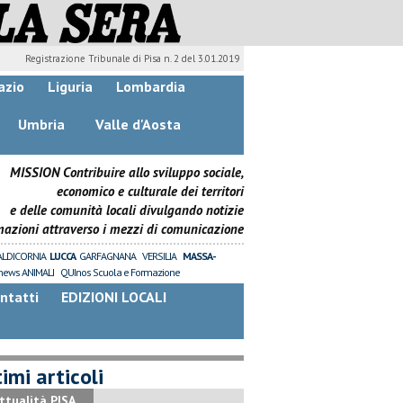
Registrazione Tribunale di Pisa n. 2 del 3.01.2019
azio
Liguria
Lombardia
Umbria
Valle d'Aosta
MISSION Contribuire allo sviluppo sociale,
economico e culturale dei territori
e delle comunità locali divulgando notizie
mazioni attraverso i mezzi di comunicazione
ALDICORNIA
LUCCA
GARFAGNANA
VERSILIA
MASSA-
news ANIMALI
QUInos Scuola e Formazione
ntatti
EDIZIONI LOCALI
imi articoli
ttualità PISA