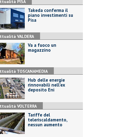
ttualità PISA
Takeda conferma il
piano investimenti su
Pisa
ttualità VALDERA
Va a fuoco un
magazzino
ttualità TOSCANAMEDIA
Hub delle energie
rinnovabili nell'ex
deposito Eni
ttualità VOLTERRA
Tariffe del
teleriscaldamento,
nessun aumento