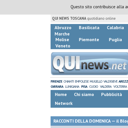
Questo sito contribuisce alla 
QUI NEWS TOSCANA
quotidiano online
Abruzzo
Basilicata
Calabria
Marche
Molise
Piemonte
Puglia
Veneto
FIRENZE
CHIANTI
EMPOLESE
MUGELLO
VALDISIEVE
AREZ
CARRARA
LUNIGIANA
PISA
CUOIO
VALDERA
VOLTERRA
Home
Chi siamo
Pubblicità
Network
RACCONTI DELLA DOMENICA — il Blog