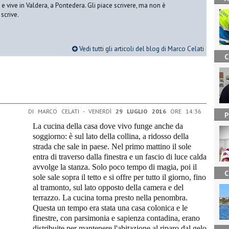
vive in Valdera, a Pontedera. Gli piace scrivere, ma non è
scrive.
Vedi tutti gli articoli del blog di Marco Celati
C
DI MARCO CELATI - VENERDÌ
29 LUGLIO 2016
ORE 14:36
P
La cucina della casa dove vivo funge anche da
soggiorno: è sul lato della collina, a ridosso della
strada che sale in paese. Nel primo mattino il sole
entra di traverso dalla finestra e un fascio di luce calda
avvolge la stanza. Solo poco tempo di magia, poi il
C
sole sale sopra il tetto e si offre per tutto il giorno, fino
al tramonto, sul lato opposto della camera e del
terrazzo. La cucina torna presto nella penombra.
Questa un tempo era stata una casa colonica e le
finestre, con parsimonia e sapienza contadina, erano
distribuite per mantenere l'abitazione al riparo dal gelo