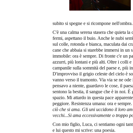
subito si spegne e si ricompone nell'ombra.
C'è una calma serena stasera che quieta la c
fermi, aspettano il buio. Anche le nubi sem
sul colle, rotonda e bianca, maculata dai cr
cane che abbaia si starebbe immersi in un 
immobile: ora è sempre. Di fronte c'e un pae
azzurri, più lontani e più alti. Oltre i colli 
campanile sulla sommità del paese e, più in
D'improvviso il grigio celeste del cielo è so
vanno verso il tramonto. Via via se ne ode i
pensavo a niente, guardavo le cose, il paesa
sentono la bestia, il sangue che è in noi. È 
spazio. Mi attardo in questa pace apparente 
peggiore. Resistenza umana: ora e sempre. 
ciò che si ama. Gli uni uccidono il loro a
vecchi...Si ama eccessivamente o troppo p
Con mio figlio, Luca, ci sentiamo ogni tant
e lui questo mi scrive: una poesia.