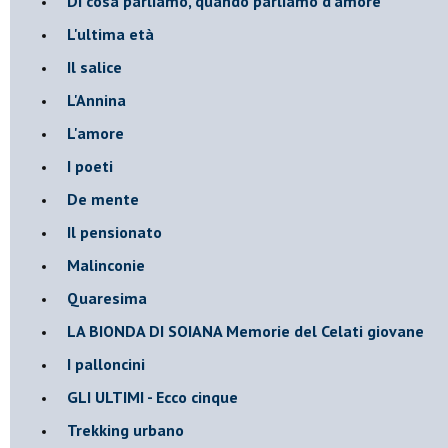
Di cosa parliamo, quando parliamo d'amore
L'ultima età
Il salice
L'Annina
L'amore
I poeti
De mente
Il pensionato
Malinconie
Quaresima
LA BIONDA DI SOIANA Memorie del Celati giovane
I palloncini
GLI ULTIMI - Ecco cinque
Trekking urbano