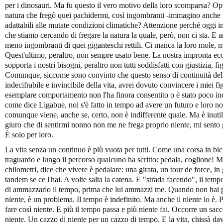
per i dinosauri. Ma fu questo il vero motivo della loro scomparsa? Oppu
natura che fregò quei pachidermi, così ingombranti -immagino anche 
adattabili alle mutate condizioni climatiche? Attenzione perché oggi
che stiamo cercando di fregare la natura la quale, però, non ci sta. E
meno ingombranti di quei giganteschi rettili. Ci manca la loro mole, ma
Quest'ultimo, peraltro, non sempre usato bene. La nostra impronta eco
sopporta i nostri bisogni, peraltro non tutti soddisfatti con giustizia, fi
Comunque, siccome sono convinto che questo senso di continuità dell'e
indecifrabile e invincibile della vita, avrei dovuto convincere i miei fi
esemplare comportamento non l'ha finora consentito o è stato poco in
come dice Ligabue, noi s'è fatto in tempo ad avere un futuro e loro n
comunque viene, anche se, certo, non è indifferente quale. Ma è inutil
giuro che di sentirmi nonno non me ne frega proprio niente, mi sento 
È solo per loro.
La vita senza un continuo è più vuota per tutti. Come una corsa in bi
traguardo e lungo il percorso qualcuno ha scritto: pedala, coglione! M
chilometri, dice che vivere è pedalare: una girata, un tour de force, in 
tandem se ce l'hai. A volte salta la catena. E "strada facendo", il tem
di ammazzarlo il tempo, prima che lui ammazzi me. Quando non hai più
niente, è un problema. Il tempo è indefinito. Ma anche il niente lo è. 
fare così niente. E più il tempo passa e più niente fai. Occorre un sac
niente. Un cazzo di niente per un cazzo di tempo. E la vita, chissà dav