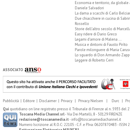
Economia e territorio, da globale 
Daniele Salvadori
La dama a scacchi di Carlo Belcia
Due chiacchiere in cucina di Sabri
Rossello
Storie dell'altro secolo di Marcell
Easy ridere di Dario Greco
Legami d'amore di Malena ...
Musica e dintorni di Fausto Pirìto
Parole milonguere di Maria Carus
Lo sguardo di Don Armando Zappo
Leggere di Roberto Cerri
ASSOCIATO
Pubblicità
|
Editore
|
Disclaimer
|
Privacy
|
Privacy Nielsen
|
Durc
|
Pr
Qui
quotidiano on line registrato presso il Tribunale di Firenze al n. 5935 del
Toscana Media Channel srl
- Via Dei Martelli, 8 - 50129 FIRENZE
redazione@toscanamedia.it
- info@toscanamediachannel.it
Numero Iscrizione al R.O.C: 22105 - C.F. e P.Iva: 06207870483 - ISSN
Fatturazione Elettronica M5UXCR1