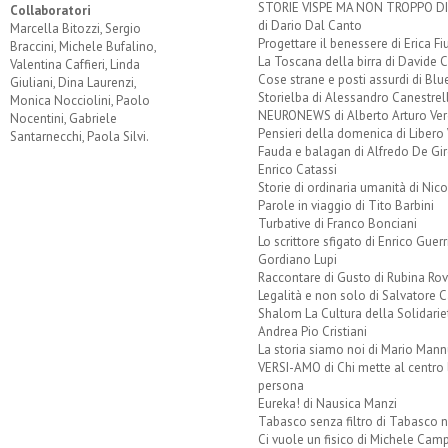
STORIE VISPE MA NON TROPPO 
Collaboratori
di Dario Dal Canto
Marcella Bitozzi, Sergio
Progettare il benessere di Erica F
Braccini, Michele Bufalino,
La Toscana della birra di Davide 
Valentina Caffieri, Linda
Cose strane e posti assurdi di Bl
Giuliani, Dina Laurenzi,
Storielba di Alessandro Canestrell
Monica Nocciolini, Paolo
NEURONEWS di Alberto Arturo Ver
Nocentini, Gabriele
Pensieri della domenica di Libero 
Santarnecchi, Paola Silvi.
Fauda e balagan di Alfredo De Gi
Enrico Catassi
Storie di ordinaria umanità di Nico
Parole in viaggio di Tito Barbini
Turbative di Franco Bonciani
Lo scrittore sfigato di Enrico Guerr
Gordiano Lupi
Raccontare di Gusto di Rubina Rov
Legalità e non solo di Salvatore C
Shalom La Cultura della Solidarie
Andrea Pio Cristiani
La storia siamo noi di Mario Mann
VERSI-AMO di Chi mette al centro 
persona
Eureka! di Nausica Manzi
Tabasco senza filtro di Tabasco n
Ci vuole un fisico di Michele Camp