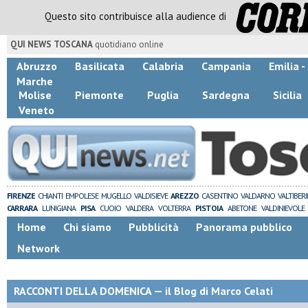
Questo sito contribuisce alla audience di
QUI NEWS TOSCANA
quotidiano online
Abruzzo
Basilicata
Calabria
Campania
Emilia 
Marche
Molise
Piemonte
Puglia
Sardegna
Sicilia
Veneto
FIRENZE
CHIANTI
EMPOLESE
MUGELLO
VALDISIEVE
AREZZO
CASENTINO
VALDARNO
VALTIBER
CARRARA
LUNIGIANA
PISA
CUOIO
VALDERA
VOLTERRA
PISTOIA
ABETONE
VALDINIEVOLE
Home
Chi siamo
Pubblicità
Panorama pubblico
Network
RACCONTI DELLA DOMENICA — il Blog di Marco Celati