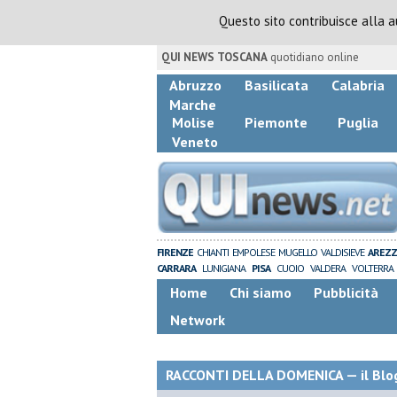
Questo sito contribuisce alla 
QUI NEWS TOSCANA
quotidiano online
Abruzzo
Basilicata
Calabria
Marche
Molise
Piemonte
Puglia
Veneto
FIRENZE
CHIANTI
EMPOLESE
MUGELLO
VALDISIEVE
AREZ
CARRARA
LUNIGIANA
PISA
CUOIO
VALDERA
VOLTERRA
Home
Chi siamo
Pubblicità
Network
RACCONTI DELLA DOMENICA — il Blog