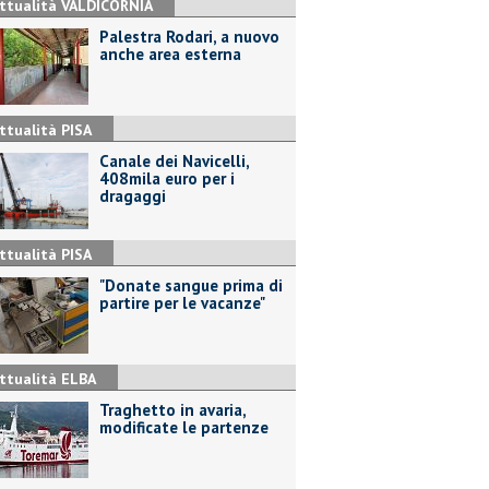
ttualità VALDICORNIA
Palestra Rodari, a nuovo
anche area esterna
ttualità PISA
Canale dei Navicelli,
408mila euro per i
dragaggi
ttualità PISA
"Donate sangue prima di
partire per le vacanze"
ttualità ELBA
Traghetto in avaria,
modificate le partenze