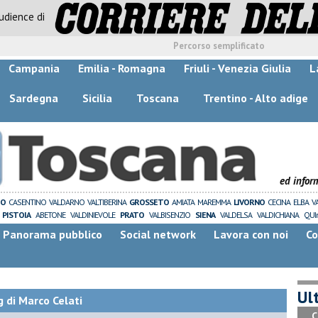
audience di
Percorso semplificato
Campania
Emilia - Romagna
Friuli - Venezia Giulia
L
Sardegna
Sicilia
Toscana
Trentino - Alto adige
ed infor
ZO
CASENTINO
VALDARNO
VALTIBERINA
GROSSETO
AMIATA
MAREMMA
LIVORNO
CECINA
ELBA
V
PISTOIA
ABETONE
VALDINIEVOLE
PRATO
VALBISENZIO
SIENA
VALDELSA
VALDICHIANA
QUI
Panorama pubblico
Social network
Lavora con noi
Co
Ult
 di Marco Celati
C