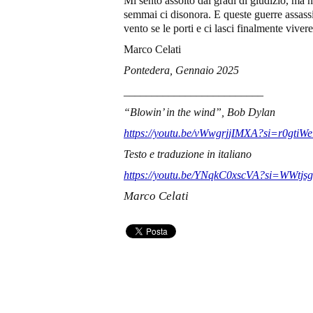
Mi sento assolto dai gradi di giudizio, ma n
semmai ci disonora. E queste guerre assassin
vento se le porti e ci lasci finalmente viver
Marco Celati
Pontedera, Gennaio 2025
_________________________
“Blowin
’ in the wind”, Bob Dylan
https://youtu.be/vWwgrjjIMXA?si=r0gtiW
Testo e traduzione in italiano
https://youtu.be/YNqkC0xscVA?si=WWtj
Marco Celati