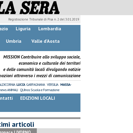
Registrazione Tribunale di Pisa n. 2 del 3.01.2019
azio
Liguria
Lombardia
Umbria
Valle d'Aosta
MISSION Contribuire allo sviluppo sociale,
economico e culturale dei territori
e delle comunità locali divulgando notizie
mazioni attraverso i mezzi di comunicazione
ALDICORNIA
LUCCA
GARFAGNANA
VERSILIA
MASSA-
news ANIMALI
QUInos Scuola e Formazione
ntatti
EDIZIONI LOCALI
imi articoli
ronaca LIVORNO