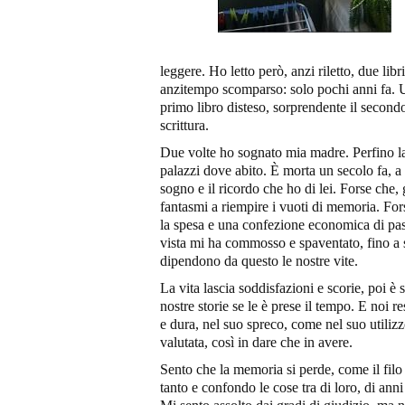
leggere. Ho letto però, anzi riletto, due l
anzitempo scomparso: solo pochi anni fa. Un
primo libro disteso, sorprendente il second
scrittura.
Due volte ho sognato mia madre. Perfino la s
palazzi dove abito. È morta un secolo fa, a 
sogno e il ricordo che ho di lei. Forse che,
fantasmi a riempire i vuoti di memoria. For
la spesa e una confezione economica di past
vista mi ha commosso e spaventato, fino a 
dipendono da questo le nostre vite.
La vita lascia soddisfazioni e scorie, poi è 
nostre storie se le è prese il tempo. E noi 
e dura, nel suo spreco, come nel suo utiliz
valutata, così in dare che in avere.
Sento che la memoria si perde, come il filo 
tanto e confondo le cose tra di loro, di ann