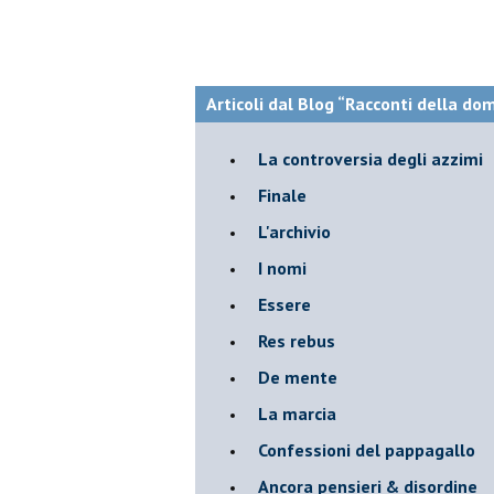
Articoli dal Blog “Racconti della do
La controversia degli azzimi
Finale
L'archivio
I nomi
Essere
Res rebus
De mente
La marcia
Confessioni del pappagallo
Ancora pensieri & disordine