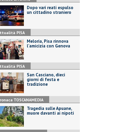
Dopo vari reati espulso
un cittadino straniero
ttualità PISA
Meloria, Pisa rinnova
l'amicizia con Genova
ttualità PISA
San Casciano, dieci
giorni di festa e
tradizione
ronaca TOSCANAMEDIA
Tragedia sulle Apuane,
muore davanti ai nipoti