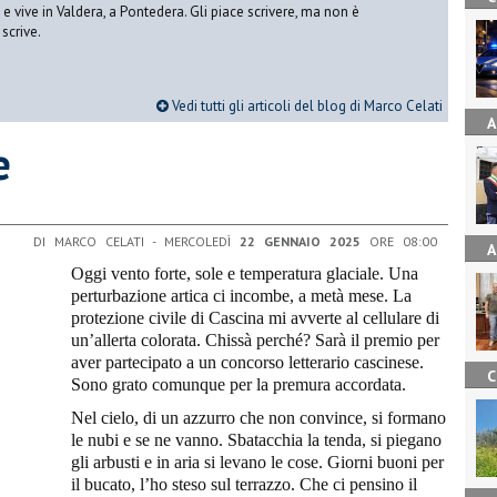
vive in Valdera, a Pontedera. Gli piace scrivere, ma non è
scrive.
Vedi tutti gli articoli del blog di Marco Celati
A
e
DI MARCO CELATI - MERCOLEDÌ
22 GENNAIO 2025
ORE 08:00
A
Oggi vento forte, sole e temperatura glaciale. Una
perturbazione artica ci incombe, a metà mese. La
protezione civile di Cascina mi avverte al cellulare di
un’allerta colorata. Chissà perché? Sarà il premio per
aver partecipato a un concorso letterario cascinese.
C
Sono grato comunque per la premura accordata.
Nel cielo, di un azzurro che non convince, si formano
le nubi e se ne vanno. Sbatacchia la tenda, si piegano
gli arbusti e in aria si levano le cose. Giorni buoni per
il bucato, l’ho steso sul terrazzo. Che ci pensino il