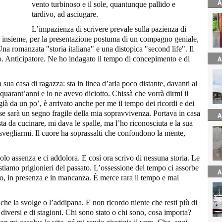
A
vento turbinoso e il sole, quantunque pallido e
tardivo, ad asciugare.
L’impazienza di scrivere prevale sulla pazienza di
ibri insieme, per la presentazione postuma di un compagno geniale,
a romanzata "storia italiana" e una distopica "second life". Il
o. Anticipatore. Ne ho indagato il tempo di concepimento e di
A
ua casa di ragazza: sta in linea d’aria poco distante, davanti ai
quarant’anni e io ne avevo diciotto. Chissà che vorrà dirmi il
 già da un po’, è arrivato anche per me il tempo dei ricordi e dei
se sarà un segno fragile della mia sopravvivenza. Portava in casa
A
a da cucinare, mi dava le spalle, ma l’ho riconosciuta e la sua
svegliarmi. Il cuore ha soprassalti che confondono la mente,
solo assenza e ci addolora. E così ora scrivo di nessuna storia. Le
restiamo prigionieri del passato. L’ossessione del tempo ci assorbe
A
zo, in presenza e in mancanza. È merce rara il tempo e mai
che la svolge o l’addipana. E non ricordo niente che resti più di
i diversi e di stagioni. Chi sono stato o chi sono, cosa importa?