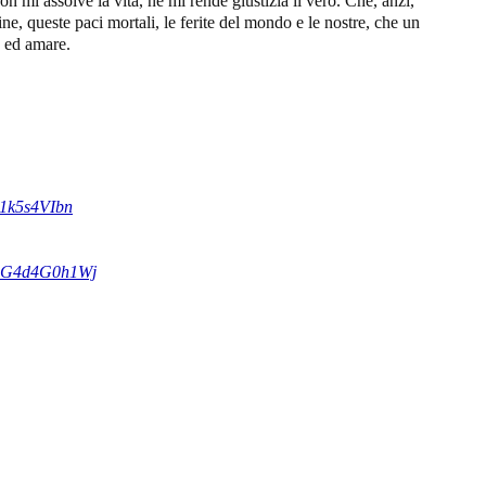
on mi assolve la vita, né mi rende giustizia il vero. Che, anzi,
e, queste paci mortali, le ferite del mondo e le nostre, che un
e ed amare.
e1k5s4VIbn
sgG4d4G0h1Wj