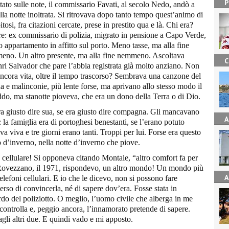
P
tato sulle note, il commissario Favati, al secolo Nedo, andò a
ella notte inoltrata. Si ritrovava dopo tanto tempo quest’animo di
tosi, fra citazioni cercate, prese in prestito qua e là. Chi era?
e: ex commissario di polizia, migrato in pensione a Capo Verde,
appartamento in affitto sul porto. Meno tasse, ma alla fine
eno. Un altro presente, ma alla fine nemmeno. Ascoltava
C
ri Salvador che pare l’abbia registrata già molto anziano. Non
 ancora vita, oltre il tempo trascorso? Sembrava una canzone del
na e malinconie, più lente forse, ma aprivano allo stesso modo il
eddo, ma stanotte pioveva, che era un dono della Terra o di Dio.
a giusto dire sua, se era giusto dire compagna. Gli mancavano
A
a: la famiglia era di portoghesi benestanti, se l’erano potuto
va viva e tre giorni erano tanti. Troppi per lui. Forse era questo
o d’inverno, nella notte d’inverno che piove.
 cellulare! Si opponeva citando Montale, “altro comfort fa per
a Rovezzano, il 1971, rispondevo, un altro mondo! Un mondo più
A
telefoni cellulari. E io che le dicevo, non si possono fare
so di convincerla, né di sapere dov’era. Fosse stata in
tardo del poliziotto. O meglio, l’uomo civile che alberga in me
, controlla e, peggio ancora, l’innamorato pretende di sapere.
gli altri due. E quindi vado e mi apposto.