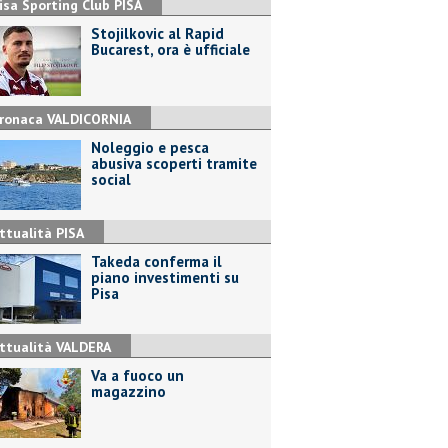
isa Sporting Club PISA
Stojilkovic al Rapid
Bucarest, ora è ufficiale
ronaca VALDICORNIA
Noleggio e pesca
abusiva scoperti tramite
social
ttualità PISA
Takeda conferma il
piano investimenti su
Pisa
ttualità VALDERA
Va a fuoco un
magazzino