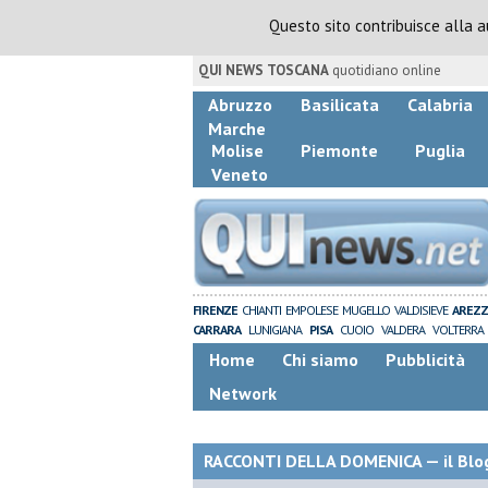
Questo sito contribuisce alla 
QUI NEWS TOSCANA
quotidiano online
Abruzzo
Basilicata
Calabria
Marche
Molise
Piemonte
Puglia
Veneto
FIRENZE
CHIANTI
EMPOLESE
MUGELLO
VALDISIEVE
AREZ
CARRARA
LUNIGIANA
PISA
CUOIO
VALDERA
VOLTERRA
Home
Chi siamo
Pubblicità
Network
RACCONTI DELLA DOMENICA — il Blog