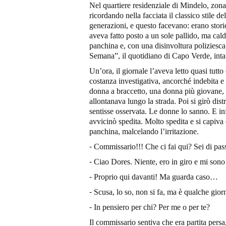
Nel quartiere residenziale di Mindelo, zona
ricordando nella facciata il classico stile 
generazioni, e questo facevano: erano storic
aveva fatto posto a un sole pallido, ma cal
panchina e, con una disinvoltura poliziesca
Semana”, il quotidiano di Capo Verde, intan
Un’ora, il giornale l’aveva letto quasi tutt
costanza investigativa, ancorché indebita e
donna a braccetto, una donna più giovane, la
allontanava lungo la strada. Poi si girò dis
sentisse osservata. Le donne lo sanno. E infa
avvicinò spedita. Molto spedita e si capiva 
panchina, malcelando l’irritazione.
⁃ Commissario!!! Che ci fai qui? Sei di pas
⁃ Ciao Dores. Niente, ero in giro e mi sono
⁃ Proprio qui davanti! Ma guarda caso…
⁃ Scusa, lo so, non si fa, ma è qualche g
⁃ In pensiero per chi? Per me o per te?
Il commissario sentiva che era partita persa,