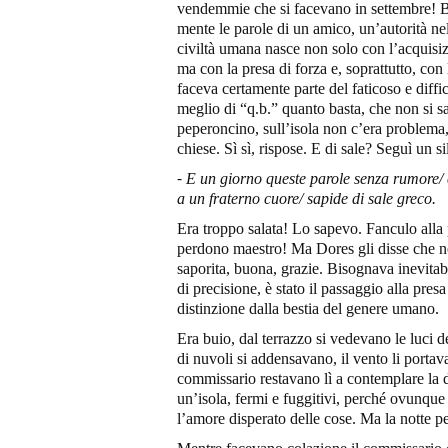
vendemmie che si facevano in settembre! Be
mente le parole di un amico, un’autorità ne
civiltà umana nasce non solo con l’acquisizi
ma con la presa di forza e, soprattutto, con 
faceva certamente parte del faticoso e dif
meglio di “q.b.” quanto basta, che non si sa
peperoncino, sull’isola non c’era problema, 
chiese. Sì sì, rispose. E di sale? Seguì un s
⁃
E un giorno queste parole senza rumore/ 
a un fraterno cuore/ sapide di sale greco.
Era troppo salata! Lo sapevo. Fanculo alla 
perdono maestro! Ma Dores gli disse che no
saporita, buona, grazie. Bisognava inevitab
di precisione, è stato il passaggio alla pre
distinzione dalla bestia del genere umano.
Era buio, dal terrazzo si vedevano le luci 
di nuvoli si addensavano, il vento li portav
commissario restavano lì a contemplare la di
un’isola, fermi e fuggitivi, perché ovunque e
l’amore disperato delle cose. Ma la notte p