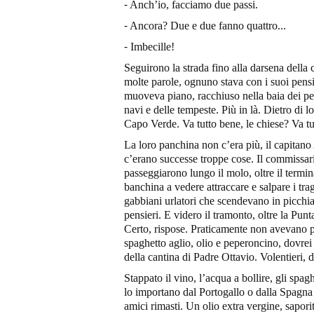
⁃ Anch’io, facciamo due passi.
⁃ Ancora? Due e due fanno quattro...
⁃ Imbecille!
Seguirono la strada fino alla darsena della
molte parole, ognuno stava con i suoi pensi
muoveva piano, racchiuso nella baia dei pes
navi e delle tempeste. Più in là. Dietro di l
Capo Verde. Va tutto bene, le chiese? Va t
La loro panchina non c’era più, il capitano
c’erano successe troppe cose. Il commissari
passeggiarono lungo il molo, oltre il termin
banchina a vedere attraccare e salpare i trag
gabbiani urlatori che scendevano in picchiata
pensieri. E videro il tramonto, oltre la Punt
Certo, rispose. Praticamente non avevano p
spaghetto aglio, olio e peperoncino, dovrei 
della cantina di Padre Ottavio. Volentieri, 
Stappato il vino, l’acqua a bollire, gli spag
lo importano dal Portogallo o dalla Spagna 
amici rimasti. Un olio extra vergine, sapor