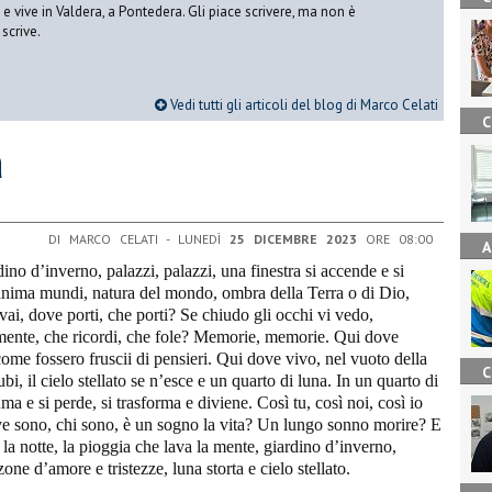
vive in Valdera, a Pontedera. Gli piace scrivere, ma non è
scrive.
Vedi tutti gli articoli del blog di Marco Celati
C
a
DI MARCO CELATI - LUNEDÌ
25 DICEMBRE 2023
ORE 08:00
A
dino d’inverno, palazzi, palazzi, una finestra si accende e si
anima mundi, natura del mondo, ombra della Terra o di Dio,
 vai, dove porti, che porti? Se chiudo gli occhi vi vedo,
 mente, che ricordi, che fole? Memorie, memorie. Qui dove
 come fossero fruscii di pensieri. Qui dove vivo, nel vuoto della
C
i, il cielo stellato se n’esce e un quarto di luna. In un quarto di
ma e si perde, si trasforma e diviene. Così tu, così noi, così io
ove sono, chi sono, è un sogno la vita? Un lungo sonno morire? E
 la notte, la pioggia che lava la mente, giardino d’inverno,
one d’amore e tristezze, luna storta e cielo stellato.