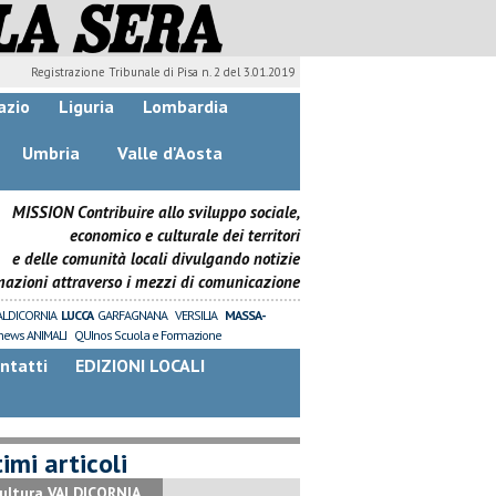
Registrazione Tribunale di Pisa n. 2 del 3.01.2019
azio
Liguria
Lombardia
Umbria
Valle d'Aosta
MISSION Contribuire allo sviluppo sociale,
economico e culturale dei territori
e delle comunità locali divulgando notizie
mazioni attraverso i mezzi di comunicazione
ALDICORNIA
LUCCA
GARFAGNANA
VERSILIA
MASSA-
news ANIMALI
QUInos Scuola e Formazione
ntatti
EDIZIONI LOCALI
imi articoli
ultura VALDICORNIA