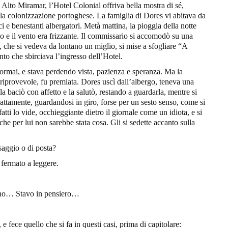
 Alto Miramar, l’Hotel Colonial offriva bella mostra di sé,
della colonizzazione portoghese. La famiglia di Dores vi abitava da
i e benestanti albergatori. Metà mattina, la pioggia della notte
do e il vento era frizzante. Il commissario si accomodò su una
, che si vedeva da lontano un miglio, si mise a sfogliare “A
to che sbirciava l’ingresso dell’Hotel.
o ormai, e stava perdendo vista, pazienza e speranza. Ma la
 riprovevole, fu premiata. Dores uscì dall’albergo, teneva una
 baciò con affetto e la salutò, restando a guardarla, mentre si
trattamente, guardandosi in giro, forse per un sesto senso, come si
tti lo vide, occhieggiante dietro il giornale come un idiota, e si
che per lui non sarebbe stata cosa. Gli si sedette accanto sulla
saggio o di posta?
 fermato a leggere.
iorno… Stavo in pensiero…
 e fece quello che si fa in questi casi, prima di capitolare: