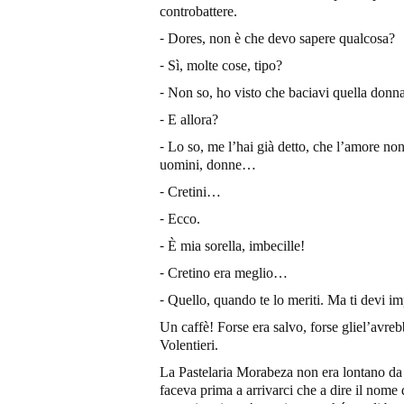
controbattere.
⁃ Dores, non è che devo sapere qualcosa?
⁃ Sì, molte cose, tipo?
⁃ Non so, ho visto che baciavi quella don
⁃ E allora?
⁃ Lo so, me l’hai già detto, che l’amore no
uomini, donne…
⁃ Cretini…
⁃ Ecco.
⁃ È mia sorella, imbecille!
⁃ Cretino era meglio…
⁃ Quello, quando te lo meriti. Ma ti devi i
Un caffè! Forse era salvo, forse gliel’avre
Volentieri.
La Pastelaria Morabeza non era lontano da
faceva prima a arrivarci che a dire il nome d