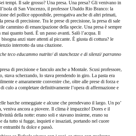
i tempi. Il sale grosso? Una presa. Una presa? Gli venivano in
ll’isola di San Vincenzo, il professor Ubaldo Rio Branco: la
one del pollice opponibile, prerogativa anche di altri primati,
la presa di precisione. Tra le prese di precisione, la presa di sale
ficile cammino di emancipazione della specie. Una presa è sempre
 mai quanto basti. È un passo avanti. Salò l’acqua. Il
bisogna anzi stare attenti al piccante. È giusta di cottura? le
ilenzio interrotto da una citazione.
che teco educammo nutrite/ di stanchezze e di silenzi/ parranno
presa di precisione e fanculo anche a Montale. Scusi professore,
, stava scherzando, lo stava prendendo in giro. La pasta era
ilmente e amaramente convenire che, oltre alle prese di forza e
sa di culo a completare definitivamente l’opera di affermazione e
delle barche ormeggiate e alcune che prendevano il largo. Un po’
a, veniva ancora a piovere. Il clima è impazzito! Dores e il
vinità della notte: erano soli e stavano insieme, erano su
 da tutto si fugge, inquieti e insaziati, portando nel cuore
er entrambi fu dolce e passò.