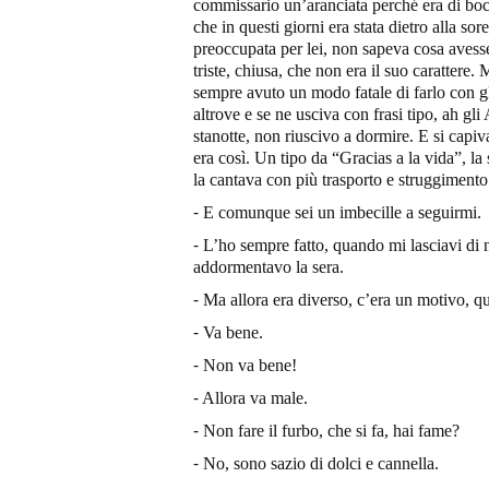
commissario un’aranciata perché era di bocc
che in questi giorni era stata dietro alla s
preoccupata per lei, non sapeva cosa aves
triste, chiusa, che non era il suo carattere
sempre avuto un modo fatale di farlo con gli
altrove e se ne usciva con frasi tipo, ah gli
stanotte, non riuscivo a dormire. E si capi
era così. Un tipo da “Gracias a la vida”, l
la cantava con più trasporto e struggimento
⁃ E comunque sei un imbecille a seguirmi.
⁃ L’ho sempre fatto, quando mi lasciavi di n
addormentavo la sera.
⁃ Ma allora era diverso, c’era un motivo, q
⁃ Va bene.
⁃ Non va bene!
⁃ Allora va male.
⁃ Non fare il furbo, che si fa, hai fame?
⁃ No, sono sazio di dolci e cannella.