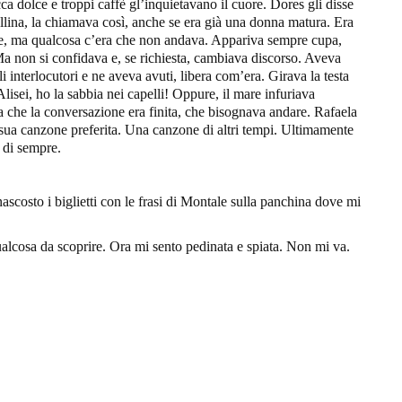
a dolce e troppi caffè gl’inquietavano il cuore. Dores gli disse
orellina, la chiamava così, anche se era già una donna matura. Era
se, ma qualcosa c’era che non andava. Appariva sempre cupa,
. Ma non si confidava e, se richiesta, cambiava discorso. Aveva
 interlocutori e ne aveva avuti, libera com’era. Girava la testa
 Alisei, ho la sabbia nei capelli! Oppure, il mare infuriava
va che la conversazione era finita, che bisognava andare. Rafaela
a sua canzone preferita. Una canzone di altri tempi. Ultimamente
 di sempre.
ascosto i biglietti con le frasi di Montale sulla panchina dove mi
ualcosa da scoprire. Ora mi sento pedinata e spiata. Non mi va.