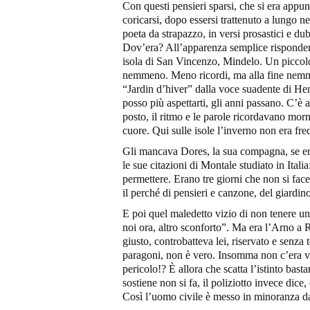
Con questi pensieri sparsi, che si era appun
coricarsi, dopo essersi trattenuto a lungo n
poeta da strapazzo, in versi prosastici e dubi
Dov’era? All’apparenza semplice risponder
isola di San Vincenzo, Mindelo. Un piccolo 
nemmeno. Meno ricordi, ma alla fine nemm
“Jardin d’hiver” dalla voce suadente di Hen
posso più aspettarti, gli anni passano. C’è
posto, il ritmo e le parole ricordavano mor
cuore. Qui sulle isole l’inverno non era fr
Gli mancava Dores, la sua compagna, se er
le sue citazioni di Montale studiato in Itali
permettere. Erano tre giorni che non si face
il perché di pensieri e canzone, del giardin
E poi quel maledetto vizio di non tenere un
noi ora, altro sconforto”. Ma era l’Arno 
giusto, controbatteva lei, riservato e senza 
paragoni, non è vero. Insomma non c’era ver
pericolo!? È allora che scatta l’istinto bas
sostiene non si fa, il poliziotto invece dice
Così l’uomo civile è messo in minoranza da