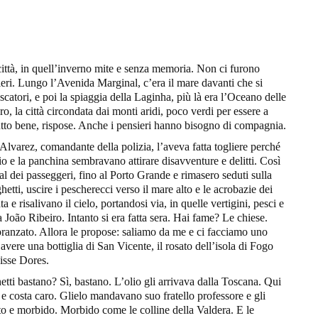
 città, in quell’inverno mite e senza memoria. Non ci furono
eri. Lungo l’Avenida Marginal, c’era il mare davanti che si
catori, e poi la spiaggia della Laginha, più là era l’Oceano delle
oro, la città circondata dai monti aridi, poco verdi per essere a
utto bene, rispose. Anche i pensieri hanno bisogno di compagnia.
 Alvarez, comandante della polizia, l’aveva fatta togliere perché
o e la panchina sembravano attirare disavventure e delitti. Così
al dei passeggeri, fino al Porto Grande e rimasero seduti sulla
hetti, uscire i pescherecci verso il mare alto e le acrobazie dei
 e risalivano il cielo, portandosi via, in quelle vertigini, pesci e
a João Ribeiro. Intanto si era fatta sera. Hai fame? Le chiese.
ranzato. Allora le propose: saliamo da me e ci facciamo uno
avere una bottiglia di San Vicente, il rosato dell’isola di Fogo
disse Dores.
hetti bastano? Sì, bastano. L’olio gli arrivava dalla Toscana. Qui
e costa caro. Glielo mandavano suo fratello professore e gli
ito e morbido. Morbido come le colline della Valdera. E le