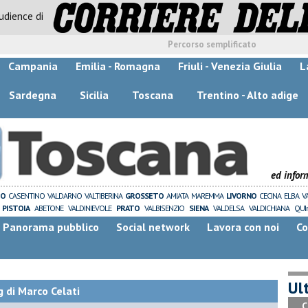
audience di
Percorso semplificato
Campania
Emilia - Romagna
Friuli - Venezia Giulia
L
Sardegna
Sicilia
Toscana
Trentino - Alto adige
ed infor
ZO
CASENTINO
VALDARNO
VALTIBERINA
GROSSETO
AMIATA
MAREMMA
LIVORNO
CECINA
ELBA
V
PISTOIA
ABETONE
VALDINIEVOLE
PRATO
VALBISENZIO
SIENA
VALDELSA
VALDICHIANA
QUI
Panorama pubblico
Social network
Lavora con noi
Co
Ult
 di Marco Celati
C