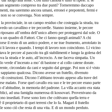
ar luogo alla notte. Così tutto cambia e tutto si ripete. E se
in un segmento compreso tra due punti? Torneremmo daccapo
nimenti, ma saremmo ancora umani, erronei e prepotenti, fermi e
 ma non so se convenga. Non sempre.
la provinciale, in un campo residuo che costeggia la strada, tra
 vedo un cavallino e tre pecorelle. Stanno insieme, le pecore
riposano all’ombra dell’unico albero per proteggersi dal sole. O
ra un quadro di Fattori. Che ci fanno quegli animali? A chi
e il resto di un antico podere, e ne trae frumento, arrotolato in
hi li lavora e quando. I tempi di lavoro non coincidono. Lì vicino
tava le pecore al pascolo tra gli stabilimenti e lungo la golena del
ava la strada e le auto, all’incrocio. A me faceva simpatia. Un
lo verde d’incerato a mo’ di bastone e al collo catene dorate.
ente, circondato da cani e seguito dal gregge. Poi non si è visto
e sappiamo qualcosa. Dicono avesse un fratello, divenuto
e di costruzioni. Dicono l’abbiano trovato appeso alla trave del
orse malato. Forse quel cavallo era suo e le tre pecore erano parte
 d’abitudine, in memoria del padrone. La villa accanto era stata
ubblici, ad una famiglia numerosa di kossovari. Provenivano da
o insediati. Forse sono loro che coltivano quella terra e
il proprietario di quei terreni che lo fa. Magari il fratello
elle sono ciò che resta di una vita. E di un mondo perduto.