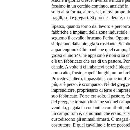
Anche il giorno cresce, avanza e muore per d
fossimo in un cerchio continuo, anziché 
sotto altra forma, altre vesti, nuovi propo
fragili, soli e gregari. Si può desiderare,
Spesso, quando torno dal lavoro e percorro 
fabbriche e impianti della zona industriale,
seguono il cavallo, brucano l’erba. Oppure 
si riparano dalla pioggia scrosciante. Semb
appartengono? Chi mantiene quel campo, fors
grossi cilindri? Che appaiono e non si sa c
c’è un fabbricato che era di un pastore. Por
canale. A volte ti ci imbattevi perché blocc
uomo alto, frusto, capelli lunghi, un ombrel
Procedeva altero, impassibile, come indiffer
più, si è perso, è scomparso. Né del gregg
imprenditore, proprietario di terre e impres
suo fabbricato. Forse era solo, il pastore, f
del gregge e tornano insieme su quel campo
venduta, pagata in contanti e contributi p
un campo rom e, da nomadi che erano, si son
custodiscono gli animali rimasti. O magari è 
costruttore. E quel cavallino e le tre pecor