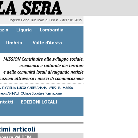
Registrazione Tribunale di Pisa n. 2 del 3.01.2019
azio
Liguria
Lombardia
Umbria
Valle d'Aosta
MISSION Contribuire allo sviluppo sociale,
economico e culturale dei territori
e delle comunità locali divulgando notizie
mazioni attraverso i mezzi di comunicazione
ALDICORNIA
LUCCA
GARFAGNANA
VERSILIA
MASSA-
news ANIMALI
QUInos Scuola e Formazione
ntatti
EDIZIONI LOCALI
imi articoli
ronaca VALDERA