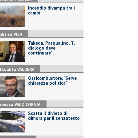
Incendio divampa tra i
campi
olitica PISA
Takeda, Pasqualino, "Il
dialogo deve
continuare"
ttualità VALDERA
Ossicombustore, "Serve
chiarezza politica"
ronaca VALDICORNIA
Scatta il divieto di
dimora per il senzatetto