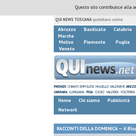
Questo sito contribuisce alla 
QUI NEWS TOSCANA
quotidiano online
Abruzzo
Basilicata
Calabria
Marche
Molise
Piemonte
Puglia
Veneto
FIRENZE
CHIANTI
EMPOLESE
MUGELLO
VALDISIEVE
AREZ
CARRARA
LUNIGIANA
PISA
CUOIO
VALDERA
VOLTERRA
Home
Chi siamo
Pubblicità
Network
RACCONTI DELLA DOMENICA — il Blog