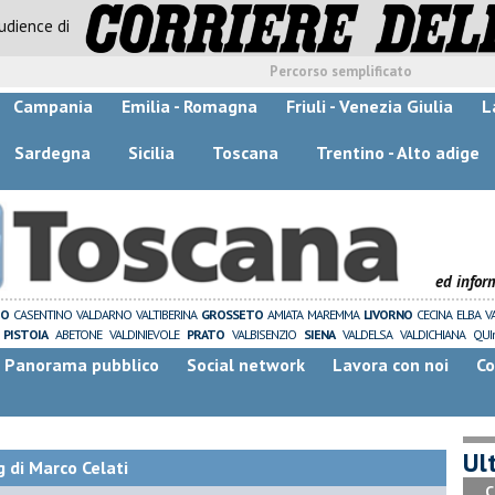
audience di
Percorso semplificato
Campania
Emilia - Romagna
Friuli - Venezia Giulia
L
Sardegna
Sicilia
Toscana
Trentino - Alto adige
ed infor
ZO
CASENTINO
VALDARNO
VALTIBERINA
GROSSETO
AMIATA
MAREMMA
LIVORNO
CECINA
ELBA
V
PISTOIA
ABETONE
VALDINIEVOLE
PRATO
VALBISENZIO
SIENA
VALDELSA
VALDICHIANA
QUI
Panorama pubblico
Social network
Lavora con noi
Co
Ult
 di Marco Celati
C