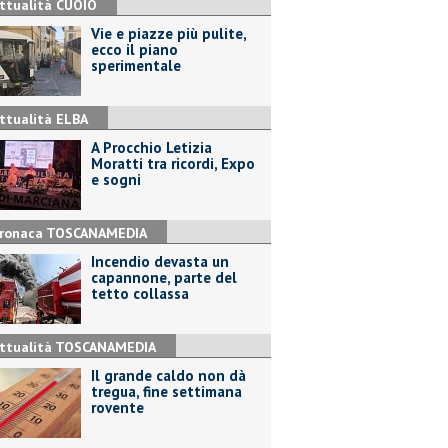
ttualità CUOIO
Vie e piazze più pulite,
ecco il piano
sperimentale
ttualità ELBA
A Procchio Letizia
Moratti tra ricordi, Expo
e sogni
ronaca TOSCANAMEDIA
Incendio devasta un
capannone, parte del
tetto collassa
ttualità TOSCANAMEDIA
Il grande caldo non dà
tregua, fine settimana
rovente