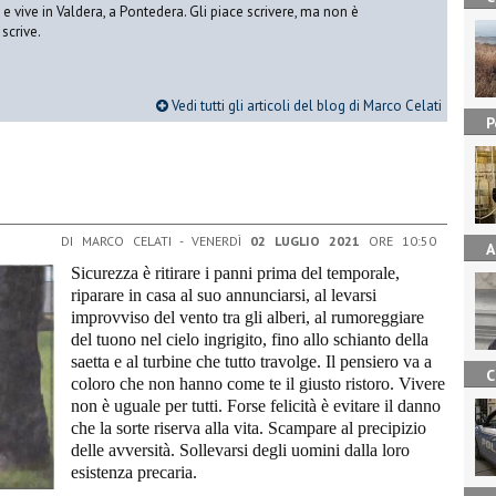
vive in Valdera, a Pontedera. Gli piace scrivere, ma non è
scrive.
Vedi tutti gli articoli del blog di Marco Celati
P
DI MARCO CELATI - VENERDÌ
02 LUGLIO 2021
ORE 10:50
A
Sicurezza è ritirare i panni prima del temporale,
riparare in casa al suo annunciarsi, al levarsi
improvviso del vento tra gli alberi, al rumoreggiare
del tuono nel cielo ingrigito, fino allo schianto della
saetta e al turbine che tutto travolge. Il pensiero va a
C
coloro che non hanno come te il giusto ristoro. Vivere
non è uguale per tutti. Forse felicità è evitare il danno
che la sorte riserva alla vita. Scampare al precipizio
delle avversità. Sollevarsi degli uomini dalla loro
esistenza precaria.