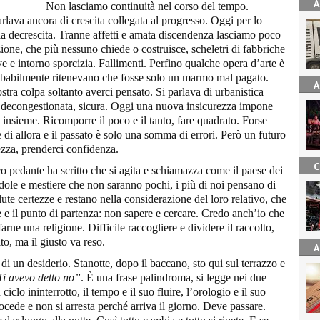
A
Non lasciamo continuità nel corso del tempo.
lava ancora di crescita collegata al progresso. Oggi per lo
 la decrescita. Tranne affetti e amata discendenza lasciamo poco
ione, che più nessuno chiede o costruisce, scheletri di fabbriche
e e intorno sporcizia. Fallimenti. Perfino qualche opera d’arte è
Probabilmente ritenevano che fosse solo un marmo mal pagato.
A
tra colpa soltanto averci pensato. Si parlava di urbanistica
li, decongestionata, sicura. Oggi una nuova insicurezza impone
tto insieme. Ricomporre il poco e il tanto, fare quadrato. Forse
di allora e il passato è solo una somma di errori. Però un futuro
zza, prenderci confidenza.
C
co pedante ha scritto che si agita e schiamazza come il paese dei
dole e mestiere che non saranno pochi, i più di noi pensano di
ute certezze e restano nella considerazione del loro relativo, che
e e il punto di partenza: non sapere e cercare. Credo anch’io che
arne una religione. Difficile raccogliere e dividere il raccolto,
to, ma il giusto va reso.
A
 di un desiderio. Stanotte, dopo il baccano, sto qui sul terrazzo e
Ti avevo detto no”
. È una frase palindroma, si legge nei due
iclo ininterrotto, il tempo e il suo fluire, l’orologio e il suo
procede e non si arresta perché arriva il giorno. Deve passare.