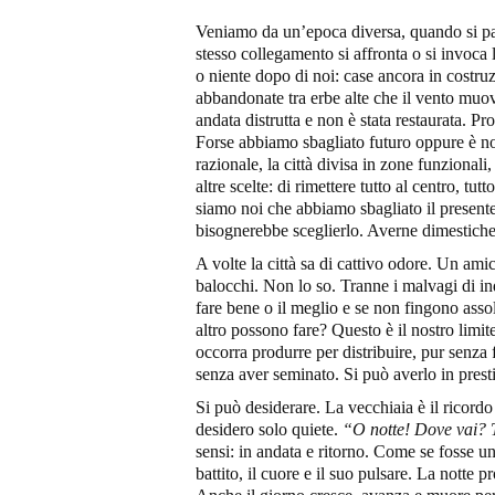
Veniamo da un’epoca diversa, quando si par
stesso collegamento si affronta o si invoca
o niente dopo di noi: case ancora in costruz
abbandonate tra erbe alte che il vento muov
andata distrutta e non è stata restaurata. 
Forse abbiamo sbagliato futuro oppure è nos
razionale, la città divisa in zone funziona
altre scelte: di rimettere tutto al centro, tu
siamo noi che abbiamo sbagliato il presente 
bisognerebbe sceglierlo. Averne dimestiche
A volte la città sa di cattivo odore. Un ami
balocchi. Non lo so. Tranne i malvagi di in
fare bene o il meglio e se non fingono assol
altro possono fare? Questo è il nostro limit
occorra produrre per distribuire, pur senza f
senza aver seminato. Si può averlo in presti
Si può desiderare. La vecchiaia è il ricordo
desidero solo quiete.
“
O notte! Dove vai? 
sensi: in andata e ritorno. Come se fosse un c
battito, il cuore e il suo pulsare. La notte 