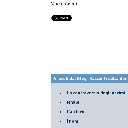
Marco Celati
Articoli dal Blog “Racconti della do
La controversia degli azzimi
Finale
L'archivio
I nomi