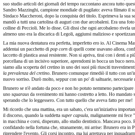
suo studio articoli dei giornali del tempo raccontano ancora tutto ques
Sandro Mazzinghi, campione mondiale di pugilato: aveva filmato il s
Sindaco Maccheroni, dopo la conquista del titolo. Esprimeva la sua se
mandò a tutti una cartolina di auguri con due arcobaleni. Era una foto 
colline di Peccioli. Me lo disse. Gli dissi che ogni arcobaleno rivela u
almeno uno era la discarica di Legoli, aggiunsi malizioso e spoetizzan
La mia nuova dentatura era perfetta, imperfetto ero io. Al Cinema M
addentai un pacchetto di
pop corn
di quelli come usavano allora, conf
laccetto di plastica assai resistente. Non si apriva, tirai con i denti a
porcellana di un incisivo superiore, aprendomi in bocca un buco nero. 
siamo alla scoperta del cretino in uno dei suoi più riusciti travestimen
la prevalenza del cretino
. Brunero comunque rimediò il tutto con un'i
nuovo sorriso. Durò molto, seppur con un po' di saltuarie, necessarie
Brunero se n'è andato da poco e non ho potuto nemmeno partecipare a
uno
squaraus
da svenimento mi hanno costretto a letto. Ho mandato so
sperando che lo leggessero. Con tutto quello che aveva fatto per me!
Mi ricordo che una mattina, era un sabato, c'era un'iniziativa importa
il discorso, quando la suddetta
super capsula
, malignamente mi fece 
in macchina e corsi, disperato, allo studio dentistico. Mancava poco. 
confidando nella fortuna che, stranamente, mi arrise: Brunero era in P
riprendere l'evento. Gli corsi incontro, ma lui arretrava per inquadrarm