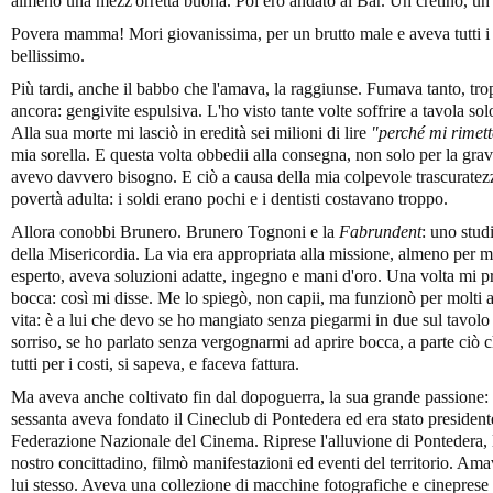
almeno una mezz'orretta buona. Poi ero andato al Bar. Un cretino, un 
Povera mamma! Mori giovanissima, per un brutto male e aveva tutti i 
bellissimo.
Più tardi, anche il babbo che l'amava, la raggiunse. Fumava tanto, tr
ancora: gengivite espulsiva. L'ho visto tante volte soffrire a tavola s
Alla sua morte mi lasciò in eredità sei milioni di lire
"perch
é mi rimett
mia sorella. E questa volta obbedii alla consegna, non solo per la grav
avevo davvero bisogno. E ciò a causa della mia colpevole trascuratez
povertà adulta: i soldi erano pochi e i dentisti costavano troppo.
Allora conobbi Brunero. Brunero Tognoni e la
Fabrundent
: uno stud
della Misericordia. La via era appropriata alla missione, almeno per 
esperto, aveva soluzioni adatte, ingegno e mani d'oro. Una volta mi 
bocca: così mi disse. Me lo spiegò, non capii, ma funzionò per molti 
vita: è a lui che devo se ho mangiato senza piegarmi in due sul tavol
sorriso, se ho parlato senza vergognarmi ad aprire bocca, a parte ciò
tutti per i costi, si sapeva, e faceva fattura.
Ma aveva anche coltivato fin dal dopoguerra, la sua grande passione: 
sessanta aveva fondato il Cineclub di Pontedera ed era stato presiden
Federazione Nazionale del Cinema. Riprese l'alluvione di Pontedera, l
nostro concittadino, filmò manifestazioni ed eventi del territorio. Amav
lui stesso. Aveva una collezione di macchine fotografiche e cinepre