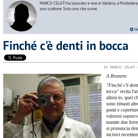
MARCO CELATI ha lavorato e vive in Valdera, a Pontedera.
uno scrittore. Solo uno che scrive.
Ve
Finché c'è denti in bocca
DI MARCO CELATI 
A Brunero
"Finch
é c'è den
tocca"
recita l'a
allora io, quel 
sono rimasti alt
ponti e coperture
valorosi sopravv
tramite due ferre
si pronuncia den
incisivi recente