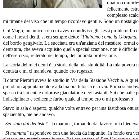
quattro confortev
felicemente estr
complesso scalci
mi rimane del viso che un tempo ricordavo gentile. Sono un nostalgic
Col Mago, un amico con cui avevo condiviso gli stessi problemi fin da
come i nostri denti, si era sempre detto:
"Finiremo come la Giorgina, c
del bordo gengivale. La succitata era un'anziana del mestiere, ormai c
dentatura, che aveva acquisito quella specializzazione, non è difficile
nell'esercizio, reiterato nel tempo, dell'onorata professione.
La storia dei miei denti è la storia della mia stupidità. La mia povera
dentista e mi ci mandava, quando ero ragazzo.
Il dottor Pierotti aveva lo studio in Via della Stazione Vecchia. A qu
prendi un appuntamento e alla tua ora ti tocca e ci vai. Prima si andava 
spesso tra lamenti e dolorose giaculatorie degli astanti. Sai che palle
indisciplinato e sedicente furbo quale al tempo ero o mi professavo!
Stavo in sala d'aspetto, qualche volta entravo per una fastidiosa ottur
spazientito, me ne andavo.
"Sei stato dal dentista?"
la mamma, tornando dal lavoro, mi chiedeva
"Si mamma"
rispondevo con una faccia da impunito. In fondo era vero: