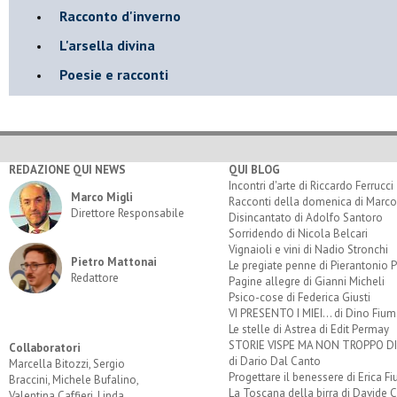
Racconto d'inverno
​L'arsella divina
Poesie e racconti
REDAZIONE QUI NEWS
QUI BLOG
Incontri d'arte di Riccardo Ferrucci
Marco Migli
Racconti della domenica di Marco
Direttore Responsabile
Disincantato di Adolfo Santoro
Sorridendo di Nicola Belcari
Vignaioli e vini di Nadio Stronchi
Pietro Mattonai
Le pregiate penne di Pierantonio P
Redattore
Pagine allegre di Gianni Micheli
Psico-cose di Federica Giusti
VI PRESENTO I MIEI... di Dino Fium
Le stelle di Astrea di Edit Permay
STORIE VISPE MA NON TROPPO 
Collaboratori
di Dario Dal Canto
Marcella Bitozzi, Sergio
Progettare il benessere di Erica F
Braccini, Michele Bufalino,
La Toscana della birra di Davide 
Valentina Caffieri, Linda