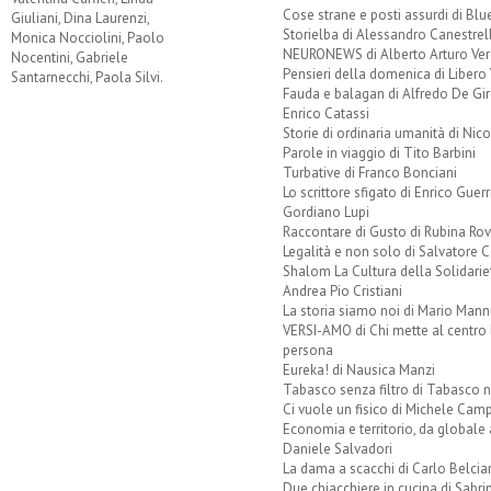
Cose strane e posti assurdi di Bl
Giuliani, Dina Laurenzi,
Storielba di Alessandro Canestrell
Monica Nocciolini, Paolo
NEURONEWS di Alberto Arturo Ver
Nocentini, Gabriele
Pensieri della domenica di Libero 
Santarnecchi, Paola Silvi.
Fauda e balagan di Alfredo De Gi
Enrico Catassi
Storie di ordinaria umanità di Nico
Parole in viaggio di Tito Barbini
Turbative di Franco Bonciani
Lo scrittore sfigato di Enrico Guerr
Gordiano Lupi
Raccontare di Gusto di Rubina Rov
Legalità e non solo di Salvatore C
Shalom La Cultura della Solidarie
Andrea Pio Cristiani
La storia siamo noi di Mario Mann
VERSI-AMO di Chi mette al centro 
persona
Eureka! di Nausica Manzi
Tabasco senza filtro di Tabasco n
Ci vuole un fisico di Michele Camp
Economia e territorio, da globale 
Daniele Salvadori
La dama a scacchi di Carlo Belcia
Due chiacchiere in cucina di Sabri