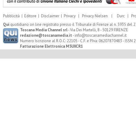
Pubblicità
|
Editore
|
Disclaimer
|
Privacy
|
Privacy Nielsen
|
Durc
|
Pr
Qui
quotidiano on line registrato presso il Tribunale di Firenze al n. 5935 del
Toscana Media Channel srl
- Via Dei Martelli, 8 - 50129 FIRENZE
redazione@toscanamedia.it
- info@toscanamediachannel.it
Numero Iscrizione al R.O.C: 22105 - C.F. e P.Iva: 06207870483 - ISSN
Fatturazione Elettronica M5UXCR1