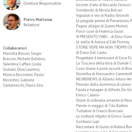
Direttore Responsabile
Incontri d'arte di Riccardo Ferrucci
Sorridendo di Nicola Belcari
Vignaioli e vini di Nadio Stronchi
Pietro Mattonai
Le pregiate penne di Pierantonio P
Redattore
Pagine allegre di Gianni Micheli
Psico-cose di Federica Giusti
VI PRESENTO I MIEI... di Dino Fium
Le stelle di Astrea di Edit Permay
STORIE VISPE MA NON TROPPO 
Collaboratori
di Dario Dal Canto
Marcella Bitozzi, Sergio
Progettare il benessere di Erica F
Braccini, Michele Bufalino,
La Toscana della birra di Davide 
Valentina Caffieri, Linda
Cose strane e posti assurdi di Bl
Giuliani, Dina Laurenzi,
Storielba di Alessandro Canestrell
Monica Nocciolini, Paolo
NEURONEWS di Alberto Arturo Ver
Nocentini, Gabriele
Pensieri della domenica di Libero 
Santarnecchi, Paola Silvi.
Fauda e balagan di Alfredo De Gi
Enrico Catassi
Storie di ordinaria umanità di Nico
Parole in viaggio di Tito Barbini
Turbative di Franco Bonciani
Lo scrittore sfigato di Enrico Guerr
Gordiano Lupi
Raccontare di Gusto di Rubina Rov