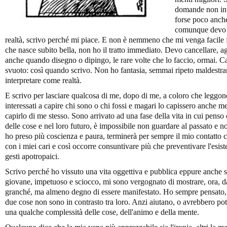
domande non inte
forse poco anche
comunque devo d
realtà, scrivo perché mi piace. E non è nemmeno che mi venga facile fa
che nasce subito bella, non ho il tratto immediato. Devo cancellare, a
anche quando disegno o dipingo, le rare volte che lo faccio, ormai. Ca
svuoto: così quando scrivo. Non ho fantasia, semmai ripeto maldestram
interpretare come realtà.
E scrivo per lasciare qualcosa di me, dopo di me, a coloro che leggo
interessati a capire chi sono o chi fossi e magari lo capissero anche me
capirlo di me stesso. Sono arrivato ad una fase della vita in cui penso
delle cose e nel loro futuro, è impossibile non guardare al passato e 
ho preso più coscienza e paura, terminerà per sempre il mio contatto co
con i miei cari e così occorre consuntivare più che preventivare l'esis
gesti apotropaici.
Scrivo perché ho vissuto una vita oggettiva e pubblica eppure anche s
giovane, impetuoso e sciocco, mi sono vergognato di mostrare, ora, d
granché, ma almeno degno di essere manifestato. Ho sempre pensato, 
due cose non sono in contrasto tra loro. Anzi aiutano, o avrebbero potu
una qualche complessità delle cose, dell'animo e della mente.