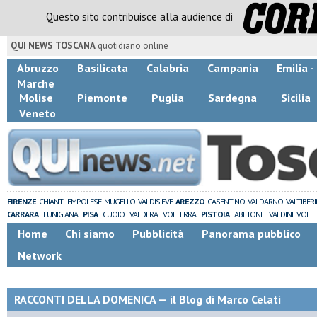
Questo sito contribuisce alla audience di
QUI NEWS TOSCANA
quotidiano online
Abruzzo
Basilicata
Calabria
Campania
Emilia 
Marche
Molise
Piemonte
Puglia
Sardegna
Sicilia
Veneto
FIRENZE
CHIANTI
EMPOLESE
MUGELLO
VALDISIEVE
AREZZO
CASENTINO
VALDARNO
VALTIBER
CARRARA
LUNIGIANA
PISA
CUOIO
VALDERA
VOLTERRA
PISTOIA
ABETONE
VALDINIEVOLE
Home
Chi siamo
Pubblicità
Panorama pubblico
Network
RACCONTI DELLA DOMENICA — il Blog di Marco Celati