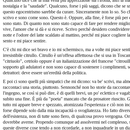
Qualcuno dice che la mia vena più apprezzabile sia l'ironia, altri la mal
nostalgia e la "saudade". Qualcuno, forse i più saggi, dicono che se 
questo egocentrismo sarebbe da curare. Sinceramente non lo so. So c
scrivo e sono come sono. Questo è. Oppure, alla fine, è forse più per 
sono stato. Di quanto non sono stato capace di fare per rendere migliori
vive, l'amore che si dà e si riceve. Scrivo perché desidero condivider
notte e l'odore del latte scaldato al mattino, perché mi piace cogliere 
sento e mi piace sentire.
C'è chi mi dice sei bravo e io mi schermisco, ma a volte mi piace sen
irresistibile citrullo. Citrullo è un'offesa affettuosa che si usa in Tos
"citriuolo", cetriolo oppure è un italianizzazione del francese "citrouil
sopporto gli adulatori e non sono capace di sostenere i complimenti, so
detrattori: deve essere un'eredità della politica.
E poi ci sono quelli più simpatici che mi dicono: va be' scrivi, ma al
raccontaci una storia, piuttosto. Sennonché non ho storie da raccontar
l'ingegno, se così si può dire, è di quelli brevi, un po' eclettico e v
subito una fine. È più da "poeta" mancato che da prosatore riuscito. Gi
tutto mi appare breve e spezzato, atomizzata l'esperienza e ciò non in
forse dipende solo dalla mia incapacità o svogliatezza. Ho fatto diver
dell'esistenza, non di tutte sono fiero, di qualcosa provo vergogna. Or
dovrebbe averne. Propendo comunque ad assolvermi nel complesso, se 
queste diverse cose tendo a non ricordarle, a non inquadrarle in un di