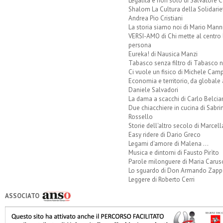
Legalità e non solo di Salvatore C
Shalom La Cultura della Solidarie
Andrea Pio Cristiani
La storia siamo noi di Mario Mann
VERSI-AMO di Chi mette al centro 
persona
Eureka! di Nausica Manzi
Tabasco senza filtro di Tabasco n
Ci vuole un fisico di Michele Camp
Economia e territorio, da globale 
Daniele Salvadori
La dama a scacchi di Carlo Belcia
Due chiacchiere in cucina di Sabri
Rossello
Storie dell'altro secolo di Marcell
Easy ridere di Dario Greco
Legami d'amore di Malena ...
Musica e dintorni di Fausto Pirìto
Parole milonguere di Maria Carus
Lo sguardo di Don Armando Zappo
Leggere di Roberto Cerri
ASSOCIATO