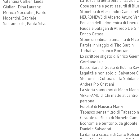
La Toscana della birra di Davide 
Valentina Caffieri, Linda
Cose strane e posti assurdi di Bl
Giuliani, Dina Laurenzi,
Storielba di Alessandro Canestrell
Monica Nocciolini, Paolo
NEURONEWS di Alberto Arturo Ver
Nocentini, Gabriele
Pensieri della domenica di Libero 
Santarnecchi, Paola Silvi.
Fauda e balagan di Alfredo De Gi
Enrico Catassi
Storie di ordinaria umanità di Nico
Parole in viaggio di Tito Barbini
Turbative di Franco Bonciani
Lo scrittore sfigato di Enrico Guerr
Gordiano Lupi
Raccontare di Gusto di Rubina Rov
Legalità e non solo di Salvatore C
Shalom La Cultura della Solidarie
Andrea Pio Cristiani
La storia siamo noi di Mario Mann
VERSI-AMO di Chi mette al centro 
persona
Eureka! di Nausica Manzi
Tabasco senza filtro di Tabasco n
Ci vuole un fisico di Michele Camp
Economia e territorio, da globale 
Daniele Salvadori
La dama a scacchi di Carlo Belcia