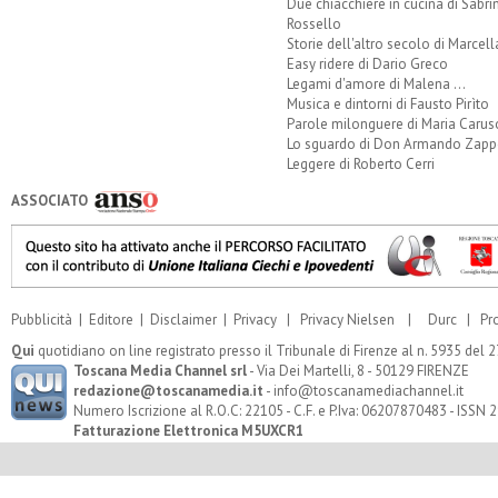
Due chiacchiere in cucina di Sabri
Rossello
Storie dell'altro secolo di Marcell
Easy ridere di Dario Greco
Legami d'amore di Malena ...
Musica e dintorni di Fausto Pirìto
Parole milonguere di Maria Carus
Lo sguardo di Don Armando Zappo
Leggere di Roberto Cerri
ASSOCIATO
Pubblicità
|
Editore
|
Disclaimer
|
Privacy
|
Privacy Nielsen
|
Durc
|
Pr
Qui
quotidiano on line registrato presso il Tribunale di Firenze al n. 5935 del
Toscana Media Channel srl
- Via Dei Martelli, 8 - 50129 FIRENZE
redazione@toscanamedia.it
- info@toscanamediachannel.it
Numero Iscrizione al R.O.C: 22105 - C.F. e P.Iva: 06207870483 - ISSN
Fatturazione Elettronica M5UXCR1