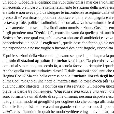
un addio. Obbedire al destino: che vuol dire? chissà mai cosa vogliam
ci necessita o è il caso che segna fatalmente le stazioni della nostra 
era solo e non aveva più da sbrigare le incombenze assegnate dalla vit
presso di se' era rimasto poco da riconoscere, da fare compagnia e a v
restava: parole, politica, solitudini. Poi somatizzava lo sconforto e le
inversamente al crescente livello di autocommiserazione. Così un se
fargli prendere una
"freddaia"
, come dicevano da quelle parti, una f
Stoico e frescone qual era, subito aveva abusato di antibiotici e avev
concedendosi un po' di
"voglienze"
, quelle cose che fanno gola e no
ma rispondono a nostre voglie o inconsci desideri: fragole, cioccolata 
E poi le stazioni della vita contemplavano sempre la politica, ma la po
qua solo di
stazioni appaltanti
e
turbative di aste
. Da piccolo aveva 
con cui al suo tempo, un secolo fa, a scuola facevano riempire i quade
Anche quella era una turbativa d'aste? E dalle stazioni appaltanti ch
Regina Coeli? Ma che bella espressione la
"turbata libert
à degli in
di magico: "Sogno di una notte di mezza estate" o forse evoca più "La
qualunquismo sfascista, la politica era stata servizio. Gli piaceva gioc
pietre, le parole tra noi leggere.
"Una rosa
è una rosa,
è una rosa"
o s
sono formate da un alfabeto di segni e di suoni, nessuna risposta ries
ideogrammi, moderni geroglifici per cogliere ciò che collega alla testa
Come le foto, le istantanee a cui un grande scrittore toscano, da poc
virt
ù"
, classificandole in qualche modo veritiere e ingannevoli: carpi