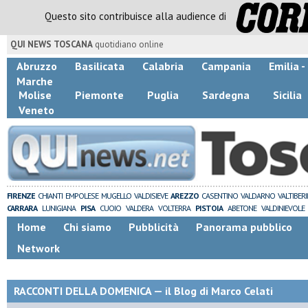
Questo sito contribuisce alla audience di
QUI NEWS TOSCANA
quotidiano online
Abruzzo
Basilicata
Calabria
Campania
Emilia 
Marche
Molise
Piemonte
Puglia
Sardegna
Sicilia
Veneto
FIRENZE
CHIANTI
EMPOLESE
MUGELLO
VALDISIEVE
AREZZO
CASENTINO
VALDARNO
VALTIBER
CARRARA
LUNIGIANA
PISA
CUOIO
VALDERA
VOLTERRA
PISTOIA
ABETONE
VALDINIEVOLE
Home
Chi siamo
Pubblicità
Panorama pubblico
Network
RACCONTI DELLA DOMENICA — il Blog di Marco Celati