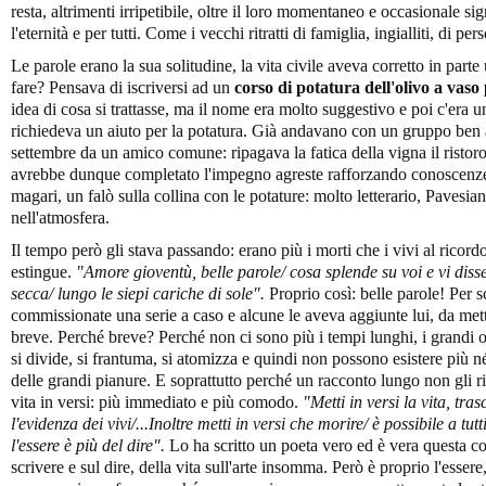
resta, altrimenti irripetibile, oltre il loro momentaneo e occasionale sig
l'eternità e per tutti. Come i vecchi ritratti di famiglia, ingialliti, di 
Le parole erano la sua solitudine, la vita civile aveva corretto in part
fare? Pensava di iscriversi ad un
corso di potatura dell'olivo a vaso
idea di cosa si trattasse, ma il nome era molto suggestivo e poi c'era u
richiedeva un aiuto per la potatura. Già andavano con un gruppo ben
settembre da un amico comune: ripagava la fatica della vigna il ristoro 
avrebbe dunque completato l'impegno agreste rafforzando conoscenze
magari, un falò sulla collina con le potature: molto letterario, Pavesian
nell'atmosfera.
Il tempo però gli stava passando: erano più i morti che i vivi al ricord
estingue.
"Amore giovent
ù, belle parole/ cosa splende su voi e vi di
secca/ lungo le siepi cariche di sole".
Proprio così: belle parole! Per
commissionate una serie a caso e alcune le aveva aggiunte lui, da met
breve. Perché breve? Perché non ci sono più i tempi lunghi, i grandi ori
si divide, si frantuma, si atomizza e quindi non possono esistere più n
delle grandi pianure. E soprattutto perché un racconto lungo non gli r
vita in versi: più immediato e più comodo.
"Metti in versi la vita, tra
l'evidenza dei vivi/...Inoltre metti in versi che morire/
è possibile a tutt
l'essere
è pi
ù del dire".
Lo ha scritto un poeta vero ed è vera questa co
scrivere e sul dire, della vita sull'arte insomma. Però è proprio l'essere