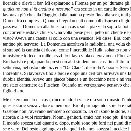
licenziò e rilevò il bar. Mi ospitarono a Firenze per un po’ durante gli
qualcuno non si fa credito a nessuno”
era scritto in un cartello dietro
lavorava più che alla Piaggio, dalla mattina presto fino alla sera, tutt
Domenica compresa. Quando i regolamenti comunali disposero il giorn
passava la Domenica alla finestra in casa, sulla piazzetta sopra la botte
concorrente restava chiuso. Una volta prese per il petto un cliente e l
visto? Aveva una catena al collo con una svastica! Mi disse. Era, come i
tantino più nervoso. La Domenica ascoltava la radiolina, una volta ch
si strappò la camicia di dosso, come l’incredibile Hulk, soltanto non v
transistor e lo fece in mille pezzi. Io tifavo viola ed eravamo a Firen
Ero barista e poi, quando presi con altri studenti una casa in affitto in 
settimana, nel ristorante pizzeria “Da Clara”, dietro la Nazione. Servi
Fiorentina. Si lavorava fino a tardi e dopo una cert’ora arrivava una fa
dubbia identità. Avevo una giacca bianca e un fiocchino nero e mi ve
era stato cameriere da Pitschen. Quando mi vergognavo pensavo che, i
figlio d’arte.
Me ne ero andato da casa, rincorrendo la vita e ora sono rimasto l’uni
queste storie senza valore o memoria. Ero il primogenito: sorella e fra
Gastone non l’avevano nemmeno conosciuto. Di chi sono le storie, allo
ricorda o le vuol ricordare. Nonni, genitori, amici non sono più, il tem
Il mondo spezza tutti quanti e, dopo, molti sono più forti nei punti d
se è vero. Del resto aggiungeva che quelli che non spezza li uccide: i p