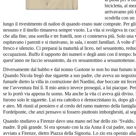
bicicletta, al m
arrivavamo più t
scodella con un p
lungo il rivestimento di nailon di quando erano state comprate. Per g
nessuno e il tinello rimaneva sempre vuoto. La vita si svolgeva in cuci
che alla fine, una sorella e tre fratelli, non ci conteneva più. Solo una
ospitavano i parenti e si riunivano, in sala, i nostri familiari. A volte d
fresco e silenzio. Ci preparai la maturità al liceo, nel sessantotto, redu
occupazioni. Buffo il rapporto dei numeri e degli anni con il tempo: ho f
quest’anno ne faccio sessantotto, da ex sessantottino a sessantottenne. 
Diversamente dal babbo e dal nonno Gastone io non ho mai fumato in 
Quando Nicola fregò due sigarette a suo padre, che aveva un negozio 
fumarle dietro la villa in costruzione del Nardini, due boccate mi fece
me l’avventura finì lì. Il mio amico invece proseguì, a lui piacque. Pe
se lo portò via appena fu uomo. Ma anche la vita ci aveva già diviso.
furono solo le sigarette. Lui era cattolico e democristiano io, dopo gl
e ateo. Mi riunii al pensiero e al credo del ramo materno della famiglia
Fordelponte, che anzi pensavo si fossero piuttosto imborghesiti, al se
Quando studiavo a Firenze davo una mano nel bar dello zio ‘Svaldo, O
madre. Il più grande. Si era sposato con la zia Anna il cui padre, suo
avviato a Firenze, dietro Piazza della Signoria. Lo zio era operaio alla