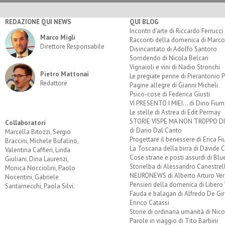
REDAZIONE QUI NEWS
QUI BLOG
Incontri d'arte di Riccardo Ferrucci
Marco Migli
Racconti della domenica di Marco
Direttore Responsabile
Disincantato di Adolfo Santoro
Sorridendo di Nicola Belcari
Vignaioli e vini di Nadio Stronchi
Pietro Mattonai
Le pregiate penne di Pierantonio P
Redattore
Pagine allegre di Gianni Micheli
Psico-cose di Federica Giusti
VI PRESENTO I MIEI... di Dino Fium
Le stelle di Astrea di Edit Permay
STORIE VISPE MA NON TROPPO 
Collaboratori
di Dario Dal Canto
Marcella Bitozzi, Sergio
Progettare il benessere di Erica F
Braccini, Michele Bufalino,
La Toscana della birra di Davide 
Valentina Caffieri, Linda
Cose strane e posti assurdi di Bl
Giuliani, Dina Laurenzi,
Storielba di Alessandro Canestrell
Monica Nocciolini, Paolo
NEURONEWS di Alberto Arturo Ver
Nocentini, Gabriele
Pensieri della domenica di Libero 
Santarnecchi, Paola Silvi.
Fauda e balagan di Alfredo De Gi
Enrico Catassi
Storie di ordinaria umanità di Nico
Parole in viaggio di Tito Barbini