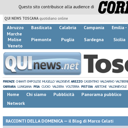
Questo sito contribuisce alla audience di
QUI NEWS TOSCANA
quotidiano online
Abruzzo
Basilicata
Calabria
Campania
Emilia 
Marche
Molise
Piemonte
Puglia
Sardegna
Sicilia
Veneto
FIRENZE
CHIANTI
EMPOLESE
MUGELLO
VALDISIEVE
AREZZO
CASENTINO
VALDARNO
VALTIBER
CARRARA
LUNIGIANA
PISA
CUOIO
VALDERA
VOLTERRA
PISTOIA
ABETONE
VALDINIEVOLE
Home
Chi siamo
Pubblicità
Panorama pubblico
Network
RACCONTI DELLA DOMENICA — il Blog di Marco Celati