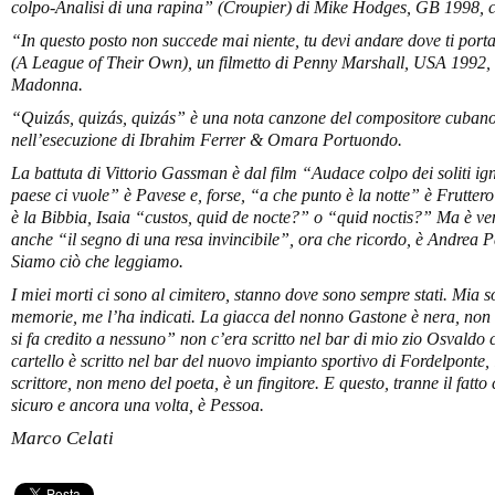
colpo-Analisi di una rapina” (
Croupier
) di Mike Hodges, GB 1998, 
“In questo posto non succede mai niente, tu devi andare dove ti port
(
A League of Their Own
), un filmetto di Penny Marshall, USA 1992
Madonna.
“
Quiz
á
s, quiz
á
s, quiz
ás” è una nota canzone del compositore cubano
nell’esecuzione di Ibrahim Ferrer & Omara Portuondo.
La battuta di Vittorio Gassman è dal film “Audace colpo dei soliti i
paese ci vuole” è Pavese e, forse, “a che punto è la notte” è Fruttero 
è la Bibbia, Isaia “custos, quid de nocte?” o “quid noctis?” Ma è ven
anche “il segno di una resa invincibile”, ora che ricordo, è Andrea
Siamo ciò che leggiamo.
I miei morti ci sono al cimitero, stanno dove sono sempre stati. Mia so
memorie, me l’ha indicati. La giacca del nonno Gastone è nera, non
si fa credito a nessuno” non c’era scritto nel bar di mio zio Osvaldo
cartello è scritto nel bar del nuovo impianto sportivo di Fordelponte, i
scrittore, non meno del poeta, è un fingitore. E questo, tranne il fatto
sicuro e ancora una volta, è Pessoa.
Marco Celati