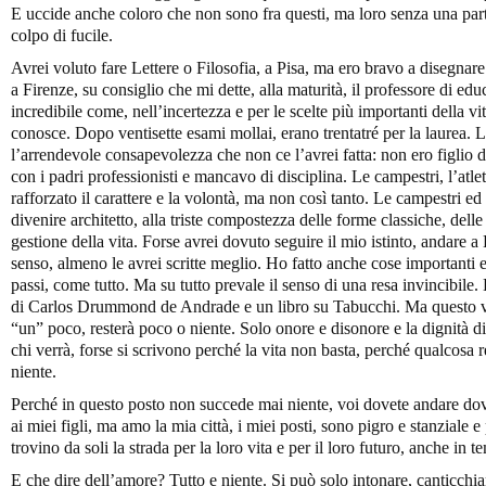
E uccide anche coloro che non sono fra questi, ma loro senza una part
colpo di fucile.
Avrei voluto fare Lettere o Filosofia, a Pisa, ma ero bravo a disegnare 
a Firenze, su consiglio che mi dette, alla maturità, il professore di edu
incredibile come, nell’incertezza e per le scelte più importanti della vit
conosce. Dopo ventisette esami mollai, erano trentatré per la laurea. La 
l’arrendevole consapevolezza che non ce l’avrei fatta: non ero figlio
con i padri professionisti e mancavo di disciplina. Le campestri, l’atlet
rafforzato il carattere e la volontà, ma non così tanto. Le campestri ed 
divenire architetto, alla triste compostezza delle forme classiche, delle
gestione della vita. Forse avrei dovuto seguire il mio istinto, andare a
senso, almeno le avrei scritte meglio. Ho fatto anche cose importanti
passi, come tutto. Ma su tutto prevale il senso di una resa invincibile.
di Carlos Drummond de Andrade e un libro su Tabucchi. Ma questo val
“un” poco, resterà poco o niente. Solo onore e disonore e la dignità di 
chi verrà, forse si scrivono perché la vita non basta, perché qualcosa r
niente.
Perché in questo posto non succede mai niente, voi dovete andare dove
ai miei figli, ma amo la mia città, i miei posti, sono pigro e stanziale e
trovino da soli la strada per la loro vita e per il loro futuro, anche in
E che dire dell’amore? Tutto e niente. Si può solo intonare, canticchi