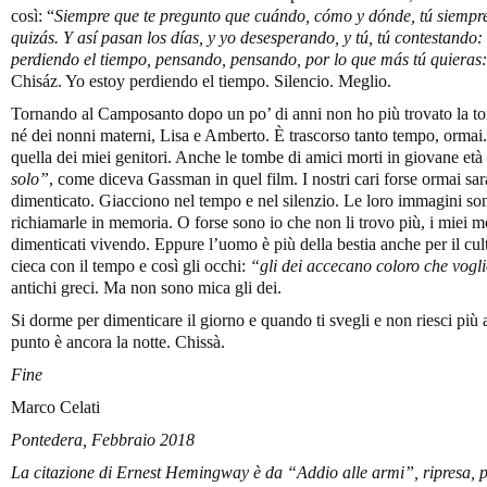
così: “
Siempre que te pregunto
q
ue cu
á
ndo, c
ó
mo y d
ónde, tú
siempr
quiz
ás.
Y as
í
pasan los d
ías, y
yo desespera
ndo, y tú, tú
contestando
:
perdiendo el tiempo
, pensando, pensando, p
or lo que m
ás tú
quieras
Chisáz. Yo estoy perdiendo el tiempo. Silencio. Meglio.
Tornando al Camposanto dopo un po’ di anni non ho più trovato la to
né dei nonni materni, Lisa e Amberto. È trascorso tanto tempo, ormai.
quella dei miei genitori. Anche le tombe di amici morti in giovane età
solo”
, come diceva Gassman in quel film. I nostri cari forse ormai sar
dimenticato. Giacciono nel tempo e nel silenzio. Le loro immagini sono
richiamarle in memoria. O forse sono io che non li trovo più, i miei mor
dimenticati vivendo. Eppure l’uomo è più della bestia anche per il cul
cieca con il tempo e così gli occhi:
“gli dei accecano coloro che vogl
antichi greci. Ma non sono mica gli dei.
Si dorme per dimenticare il giorno e quando ti svegli e non riesci più 
punto è ancora la notte. Chissà.
Fine
Marco Celati
Pontedera, Febbraio 2018
La citazione di Ernest Hemingway è da “Addio alle armi”, ripresa, pe