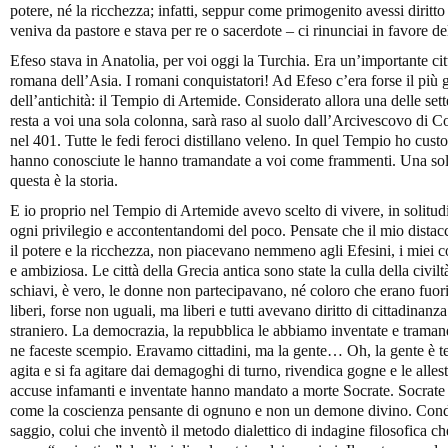
potere, né la ricchezza; infatti, seppur come primogenito avessi diritto 
veniva da pastore e stava per re o sacerdote – ci rinunciai in favore de
Efeso stava in Anatolia, per voi oggi la Turchia. Era un’importante cit
romana dell’Asia. I romani conquistatori! Ad Efeso c’era forse il pi
dell’antichità: il Tempio di Artemide. Considerato allora una delle se
resta a voi una sola colonna, sarà raso al suolo dall’Arcivescovo di 
nel 401. Tutte le fedi feroci distillano veleno. In quel Tempio ho cust
hanno conosciute le hanno tramandate a voi come frammenti. Una sol
questa è la storia.
E io proprio nel Tempio di Artemide avevo scelto di vivere, in solitud
ogni privilegio e accontentandomi del poco. Pensate che il mio distacco
il potere e la ricchezza, non piacevano nemmeno agli Efesini, i miei co
e ambiziosa. Le città della Grecia antica sono state la culla della civi
schiavi, è vero, le donne non partecipavano, né coloro che erano fuo
liberi, forse non uguali, ma liberi e tutti avevano diritto di cittadina
straniero. La democrazia, la repubblica le abbiamo inventate e traman
ne faceste scempio. Eravamo cittadini, ma la gente… Oh, la gente è terr
agita e si fa agitare dai demagoghi di turno, rivendica gogne e le alles
accuse infamanti e inventate hanno mandato a morte Socrate. Socrate 
come la coscienza pensante di ognuno e non un demone divino. Conda
saggio, colui che inventò il metodo dialettico di indagine filosofica ch