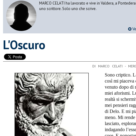
MARCO CELATI ha lavorato e vive in Valdera, a Pontedera.
uno scrittore. Solo uno che scrive.
Ve
L'Oscuro
DI MARCO CELATI - ME
Sono criptico. 
così mi piaceva 
venuto dopo di 
miei aforismi. L
realtà si schermi
mei pensieri rag
di Delo. E mi p
meno. Mi rende f
lasciato, esplora
indagando l’esse
cose. E nonostan