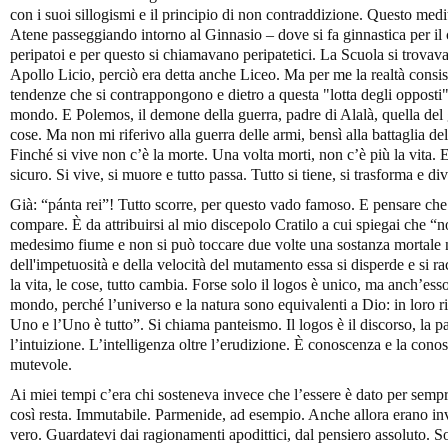
con i suoi sillogismi e il principio di non contraddizione. Questo medit
Atene passeggiando intorno al Ginnasio – dove si fa ginnastica per il co
peripatoi e per questo si chiamavano peripatetici. La Scuola si trovava
Apollo Licio, perciò era detta anche Liceo. Ma per me la realtà consi
tendenze che si contrappongono e dietro a questa "lotta degli opposti"
mondo. E Polemos, il demone della guerra, padre di Alalà, quella del grid
cose. Ma non mi riferivo alla guerra delle armi, bensì alla battaglia de
Finché si vive non c’è la morte. Una volta morti, non c’è più la vita.
sicuro. Si vive, si muore e tutto passa. Tutto si tiene, si trasforma e di
Già: “pánta rei”! Tutto scorre, per questo vado famoso. E pensare ch
compare. È da attribuirsi al mio discepolo Cratilo a cui spiegai che “
medesimo fiume e non si può toccare due volte una sostanza mortale 
dell'impetuosità e della velocità del mutamento essa si disperde e si ra
la vita, le cose, tutto cambia. Forse solo il logos è unico, ma anch’e
mondo, perché l’universo e la natura sono equivalenti a Dio: in loro ris
Uno e l’Uno è tutto”. Si chiama panteismo. Il logos è il discorso, la pa
l’intuizione. L’intelligenza oltre l’erudizione. È conoscenza e la con
mutevole.
Ai miei tempi c’era chi sosteneva invece che l’essere è dato per sempre
così resta. Immutabile. Parmenide, ad esempio. Anche allora erano inva
vero. Guardatevi dai ragionamenti apodittici, dal pensiero assoluto. So