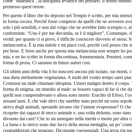
come “maieutica”, la disciplina levatrice dei pensieri. Il nostro mondo
permesso quest’orrore.
Per questo il libro che ho deposto nel Tempio è scritto, per mia inten
in forma oscura. Perché fosse compreso da quelli che ne avessero avuto
solo i più sensibili, e non dal volgo che ne avrebbe fatto scempio o, al 
conformiste. “Uno è per me diecimila, se è il migliore”. Comunque, de
verità: per quanto ci si provi, è difficile conoscere davvero sé stessi
melanconica. È la mia indole e mi piace così, perché così penso che s
per bene. E forse anche per questa mia melanconia non sempre ho porta
mia, e ne ho scritto in forma discontinua, frammentaria. Pensieri, com
forma di prosa. Ci saranno in futuro autori cosi.
Gli ultimi anni della vita li ho trascorsi ancora più isolato, sui monti,
una dieta strettamente vegetariana. A molti del vostro tempo sarei pia
Contrassi un male chiamato idropisia. Umori maligni dentro il corpo. To
forma di enigma, un rimedio al male: se fossero capaci di far sì che da
quelli non comprendevano e allora sono morto: Eraclito di Efeso, l’os
sessant’anni. E che vale dirvi che sarebbe stato perché mi sono sepolto 
sterco degli animali, sperando invano che l’umore evaporasse? O che 
ricoprire dai ragazzi di sterco animale e, una volta defunto, sono stato
divorato dai cani? Che io sia annegato nella merda o morto per altra ca
La fama e lo sterco sono due facce della stessa medaglia, un po’ come l
contraddizioni che tengono. Dicotomie coessenziali. Una terza via non c