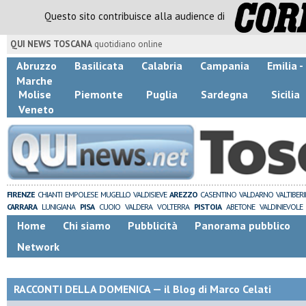
Questo sito contribuisce alla audience di
QUI NEWS TOSCANA
quotidiano online
Abruzzo
Basilicata
Calabria
Campania
Emilia 
Marche
Molise
Piemonte
Puglia
Sardegna
Sicilia
Veneto
FIRENZE
CHIANTI
EMPOLESE
MUGELLO
VALDISIEVE
AREZZO
CASENTINO
VALDARNO
VALTIBER
CARRARA
LUNIGIANA
PISA
CUOIO
VALDERA
VOLTERRA
PISTOIA
ABETONE
VALDINIEVOLE
Home
Chi siamo
Pubblicità
Panorama pubblico
Network
RACCONTI DELLA DOMENICA — il Blog di Marco Celati