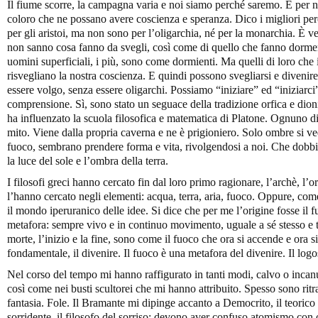
Il fiume scorre, la campagna varia e noi siamo perché saremo. E per noi
coloro che ne possano avere coscienza e speranza. Dico i migliori per
per gli aristoi, ma non sono per l’oligarchia, né per la monarchia. È v
non sanno cosa fanno da svegli, così come di quello che fanno dorm
uomini superficiali, i più, sono come dormienti. Ma quelli di loro che
risvegliano la nostra coscienza. E quindi possono svegliarsi e divenir
essere volgo, senza essere oligarchi. Possiamo “iniziare” ed “iniziarci
comprensione. Sì, sono stato un seguace della tradizione orfica e dion
ha influenzato la scuola filosofica e matematica di Platone. Ognuno di
mito. Viene dalla propria caverna e ne è prigioniero. Solo ombre si ve
fuoco, sembrano prendere forma e vita, rivolgendosi a noi. Che dobbiam
la luce del sole e l’ombra della terra.
I filosofi greci hanno cercato fin dal loro primo ragionare, l’archè, l’o
l’hanno cercato negli elementi: acqua, terra, aria, fuoco. Oppure, come
il mondo iperuranico delle idee. Si dice che per me l’origine fosse il
metafora: sempre vivo e in continuo movimento, uguale a sé stesso e tu
morte, l’inizio e la fine, sono come il fuoco che ora si accende e ora s
fondamentale, il divenire. Il fuoco è una metafora del divenire. Il logos
Nel corso del tempo mi hanno raffigurato in tanti modi, calvo o incanu
così come nei busti scultorei che mi hanno attribuito. Spesso sono rit
fantasia. Fole. Il Bramante mi dipinge accanto a Democrito, il teorico
sorridente, il filosofo del sorriso: devono aver confuso atomismo con 