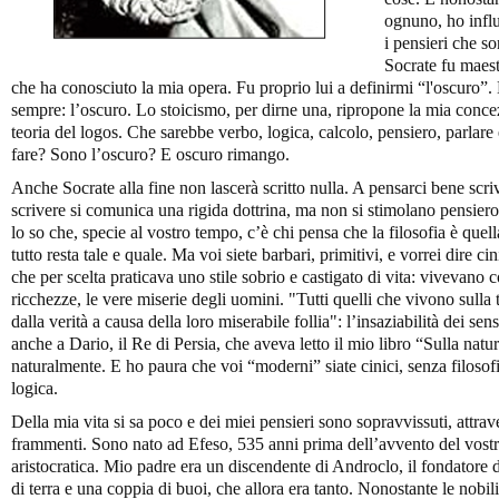
ognuno, ho infl
i pensieri che s
Socrate fu maestr
che ha conosciuto la mia opera. Fu proprio lui a definirmi “l'oscuro”. 
sempre: l’oscuro. Lo stoicismo, per dirne una, ripropone la mia concezi
teoria del logos. Che sarebbe verbo, logica, calcolo, pensiero, parlar
fare? Sono l’oscuro? E oscuro rimango.
Anche Socrate alla fine non lascerà scritto nulla. A pensarci bene scri
scrivere si comunica una rigida dottrina, ma non si stimolano pensiero 
lo so che, specie al vostro tempo, c’è chi pensa che la filosofia è quel
tutto resta tale e quale. Ma voi siete barbari, primitivi, e vorrei dire c
che per scelta praticava uno stile sobrio e castigato di vita: vivevano
ricchezze, le vere miserie degli uomini. "Tutti quelli che vivono sulla 
dalla verità a causa della loro miserabile follia": l’insaziabilità dei se
anche a Dario, il Re di Persia, che aveva letto il mio libro “Sulla natur
naturalmente. E ho paura che voi “moderni” siate cinici, senza filosofi
logica.
Della mia vita si sa poco e dei miei pensieri sono sopravvissuti, attra
frammenti. Sono nato ad Efeso, 535 anni prima dell’avvento del vostr
aristocratica. Mio padre era un discendente di Androclo, il fondatore 
di terra e una coppia di buoi, che allora era tanto. Nonostante le nobil