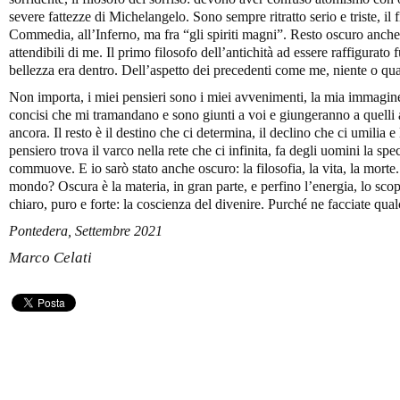
severe fattezze di Michelangelo. Sono sempre ritratto serio e triste, il 
Commedia, all’Inferno, ma fra “gli spiriti magni”. Resto oscuro anche 
attendibili di me. Il primo filosofo dell’antichità ad essere raffigurat
bellezza era dentro. Dell’aspetto dei precedenti come me, niente o qua
Non importa, i miei pensieri sono i miei avvenimenti, la mia immagine m
concisi che mi tramandano e sono giunti a voi e giungeranno a quelli 
ancora. Il resto è il destino che ci determina, il declino che ci umilia e 
pensiero trova il varco nella rete che ci infinita, fa degli uomini la spe
commuove. E io sarò stato anche oscuro: la filosofia, la vita, la morte.
mondo? Oscura è la materia, in gran parte, e perfino l’energia, lo scop
chiaro, puro e forte: la coscienza del divenire. Purché ne facciate qua
Pontedera, Settembre 2021
Marco Celati