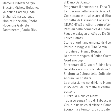
di Dario Dal Canto
Marcella Bitozzi, Sergio
Progettare il benessere di Erica F
Braccini, Michele Bufalino,
La Toscana della birra di Davide 
Valentina Caffieri, Linda
Cose strane e posti assurdi di Bl
Giuliani, Dina Laurenzi,
Storielba di Alessandro Canestrell
Monica Nocciolini, Paolo
NEURONEWS di Alberto Arturo Ver
Nocentini, Gabriele
Pensieri della domenica di Libero 
Santarnecchi, Paola Silvi.
Fauda e balagan di Alfredo De Gi
Enrico Catassi
Storie di ordinaria umanità di Nico
Parole in viaggio di Tito Barbini
Turbative di Franco Bonciani
Lo scrittore sfigato di Enrico Guerr
Gordiano Lupi
Raccontare di Gusto di Rubina Rov
Legalità e non solo di Salvatore C
Shalom La Cultura della Solidarie
Andrea Pio Cristiani
La storia siamo noi di Mario Mann
VERSI-AMO di Chi mette al centro 
persona
Eureka! di Nausica Manzi
Tabasco senza filtro di Tabasco n
Ci vuole un fisico di Michele Camp
Economia e territorio, da globale 