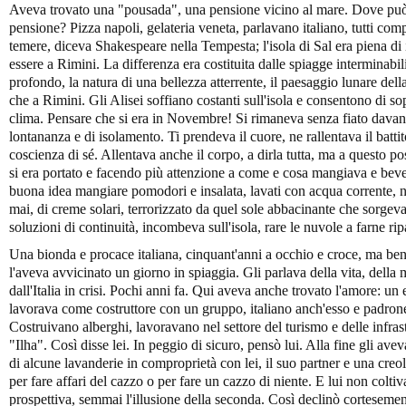
Aveva trovato una "pousada", una pensione vicino al mare. Dove può
pensione? Pizza napoli, gelateria veneta, parlavano italiano, tutti comp
temere, diceva Shakespeare nella Tempesta; l'isola di Sal era piena di 
essere a Rimini. La differenza era costituita dalle spiagge interminabil
profondo, la natura di una bellezza atterrente, il paesaggio lunare della
che a Rimini. Gli Alisei soffiano costanti sull'isola e consentono di soppo
clima. Pensare che si era in Novembre! Si rimaneva senza fiato davant
lontananza e di isolamento. Ti prendeva il cuore, ne rallentava il battit
coscienza di sé. Allentava anche il corpo, a dirla tutta, ma a questo 
si era portato e facendo più attenzione a come e cosa mangiava e be
buona idea mangiare pomodori e insalata, lavati con acqua corrente, 
mai, di creme solari, terrorizzato da quel sole abbacinante che sorgeva
soluzioni di continuità, incombeva sull'isola, rare le nuvole a farne rip
Una bionda e procace italiana, cinquant'anni a occhio e croce, ma ben 
l'aveva avvicinato un giorno in spiaggia. Gli parlava della vita, della m
dall'Italia in crisi. Pochi anni fa. Qui aveva anche trovato l'amore: un
lavorava come costruttore con un gruppo, italiano anch'esso e padrone,
Costruivano alberghi, lavoravano nel settore del turismo e delle infras
"Ilha". Così disse lei. In peggio di sicuro, pensò lui. Alla fine gli ave
di alcune lavanderie in comproprietà con lei, il suo partner e una cre
per fare affari del cazzo o per fare un cazzo di niente. E lui non coltiv
prospettiva, semmai l'illusione della seconda. Così declinò cortesemente