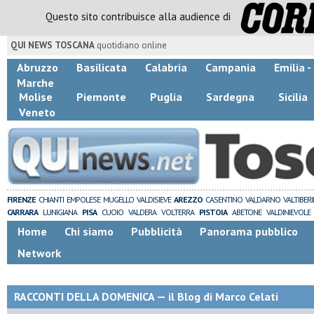
Questo sito contribuisce alla audience di
QUI NEWS TOSCANA
quotidiano online
Abruzzo
Basilicata
Calabria
Campania
Emilia 
Marche
Molise
Piemonte
Puglia
Sardegna
Sicilia
Veneto
FIRENZE
CHIANTI
EMPOLESE
MUGELLO
VALDISIEVE
AREZZO
CASENTINO
VALDARNO
VALTIBER
CARRARA
LUNIGIANA
PISA
CUOIO
VALDERA
VOLTERRA
PISTOIA
ABETONE
VALDINIEVOLE
Home
Chi siamo
Pubblicità
Panorama pubblico
Network
RACCONTI DELLA DOMENICA — il Blog di Marco Celati