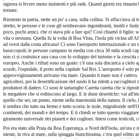
signora si fecero meno insistenti e più rade. Quanti giorni era rimasto
tornare.
Rientrato in patria, stette un po' a casa, sulla collina. Si affacciava al 
stretto, le persone e le cose gli sembravano ingombranti, inutili e fasti
poco, pochi amici, che ci stava più a fare qui? Così chiamò il figlio: scu
vita o nessuna. Quella fu la volta di Boa Vista, l'isola più vicina all'A
ad ovest dalla costa africana! Ci sono l'aeroporto internazionale e un
baraccopoli; le persone campano in media con circa 30 mila scudi cap
non ci si costruisce una casa con lo sviluppo del turismo e la crescit
europeo. Anche i rifiuti sono un guaio: c'è una sola discarica a cielo ap
scuole, l'ospedale, il porto nella capitale Sal Rei. L'aeroporto è solo p
approvvigionamenti arrivano via mare. Quando il mare non è cattivo.
agricoltori, poi la desertificazione del suolo li ha ridotti a raccoglitori 
produttori di datteri. Ci sono le tartarughe Caretta caretta che si ripr
le megattere che si esibiscono al largo. E le dune desertiche: vai all'i
quello che sei, un punto, niente nella maestosità della natura. Il cielo, 
ti sembra che tutto sia fermo e tutto scorra: le isole, migrabonde nell'
continenti, dei mondi e del tempo. E ti chiedi se tutto questo viaggiar
giramento universale dei pianeti e dei coglioni. Intesi come testicoli, 
Poi era stato alla Praia da Boa Esperança, a Nord dell'isola, un'ora 
niente, in riva al mare, sulla spiaggia bianchissima, c'era quel relitto 