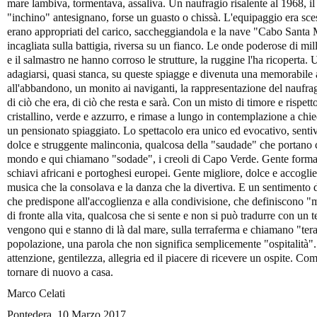
mare lambiva, tormentava, assaliva. Un naufragio risalente al 1968, i
"inchino" antesignano, forse un guasto o chissà. L'equipaggio era sceso
erano appropriati del carico, saccheggiandola e la nave "Cabo Santa M
incagliata sulla battigia, riversa su un fianco. Le onde poderose di mil
e il salmastro ne hanno corroso le strutture, la ruggine l'ha ricoperta
adagiarsi, quasi stanca, su queste spiagge e divenuta una memorabile
all'abbandono, un monito ai naviganti, la rappresentazione del naufragio
di ciò che era, di ciò che resta e sarà. Con un misto di timore e rispett
cristallino, verde e azzurro, e rimase a lungo in contemplazione a chiede
un pensionato spiaggiato. Lo spettacolo era unico ed evocativo, sentiva
dolce e struggente malinconia, qualcosa della "saudade" che portano c
mondo e qui chiamano "sodade", i creoli di Capo Verde. Gente formata 
schiavi africani e portoghesi europei. Gente migliore, dolce e accogli
musica che la consolava e la danza che la divertiva. E un sentimento d
che predispone all'accoglienza e alla condivisione, che definiscono 
di fronte alla vita, qualcosa che si sente e non si può tradurre con un
vengono qui e stanno di là dal mare, sulla terraferma e chiamano "tera
popolazione, una parola che non significa semplicemente "ospitalità". 
attenzione, gentilezza, allegria ed il piacere di ricevere un ospite. C
tornare di nuovo a casa.
Marco Celati
Pontedera, 10 Marzo 2017