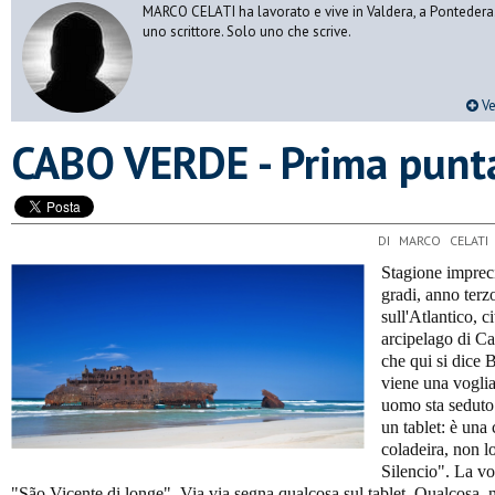
MARCO CELATI ha lavorato e vive in Valdera, a Pontedera.
uno scrittore. Solo uno che scrive.
Ve
CABO VERDE - Prima punt
DI MARCO CELATI
Stagione impreci
gradi, anno terz
sull'Atlantico, c
arcipelago di Ca
che qui si dice B
viene una voglia
uomo sta seduto 
un tablet: è una
coladeira, non l
Silencio". La vo
"São Vicente di longe". Via via segna qualcosa sul tablet. Qualcosa, no