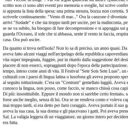
scritto non ci sono altri eventi pro memoria o sveglie, lui scrive confe
si appunta la lista della spesa: una prima stesura, bozza non corretta. 
scriverle continuamente. "Vento di mar..." Ora la canzone è diventat
arrivi "Sodade" e che sia troppo tardi per uscire, per la malinconia, per
se ne va subito, ha bisogno di fare decompressione e si appoggia sui go
guarda l'Oceano, il sole che si abbassa, sente il vento in faccia, respira
casa. Ora può uscire.
Da quanto si trova nell'isola? Non lo sa di preciso, un anno quasi. D
aveva fatto alcuni viaggi nell'arcipelago della repubblica capoverdian
vita super impegnata, fuggire, pur in ritardo dalla suggestione del des
piacere di non esserci, sopraggiunti dopo l'epoca della partecipazione.
tempo, inteso come anni di vita. Il Festival "Sete Sois Sete Luas", un
culturali con i paesi di lingua latina o lusofona gli aveva proposto s
al seguito istituzionale. C'era un "Centrum" gemellato laggiù. Aveva s
conosco la lingua, non posso, come faccio, se manco chissà cosa capit
Di più: insostituibile. Eppure il mondo non si sarebbe certo fermato,
forse anche meglio, senza di lui. Ora se ne rendeva conto e voleva ca
mai troppo tardi, si era detto per farsi coraggio. Aveva portato il suo g
aveva la sua casa, la sua donna e gli piacevano i gatti. Poi aveva prenot
Sal. La valigia leggera di un viaggiatore, un giorno intero per decider
era fatta.